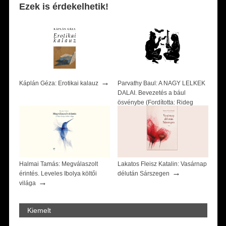
Ezek is érdekelhetik!
→
Káplán Géza: Erotikai kalauz
Parvathy Baul: A NAGY LELKEK
DALAI. Bevezetés a bául
ösvénybe (Fordította: Rideg
→
Zsófia)
Halmai Tamás: Megválaszolt
Lakatos Fleisz Katalin: Vasárnap
→
érintés. Leveles Ibolya költői
délután Sárszegen
→
világa
Kiemelt