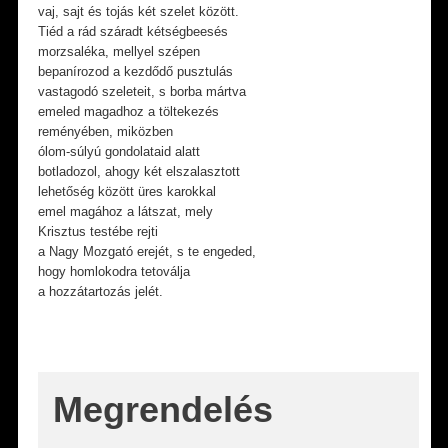
vaj, sajt és tojás két szelet között.
Tiéd a rád száradt kétségbeesés
morzsaléka, mellyel szépen
bepanírozod a kezdődő pusztulás
vastagodó szeleteit, s borba mártva
emeled magadhoz a töltekezés
reményében, miközben
ólom-súlyú gondolataid alatt
botladozol, ahogy két elszalasztott
lehetőség között üres karokkal
emel magához a látszat, mely
Krisztus testébe rejti
a Nagy Mozgató erejét, s te engeded,
hogy homlokodra tetoválja
a hozzátartozás jelét.
Megrendelés