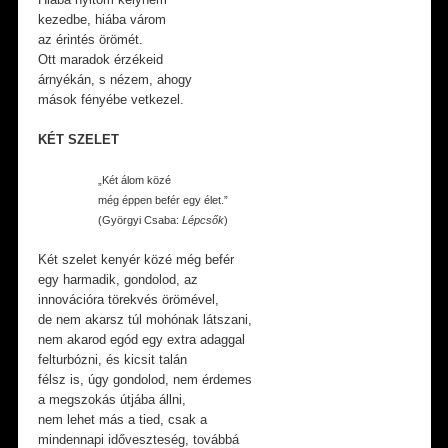
kezedbe, hiába várom
az érintés örömét.
Ott maradok érzékeid
árnyékán, s nézem, ahogy
mások fényébe vetkezel.
KÉT SZELET
„Két álom közé
még éppen befér egy élet.”
(Györgyi Csaba:
Lépcsők
)
Két szelet kenyér közé még befér
egy harmadik, gondolod, az
innovációra törekvés örömével,
de nem akarsz túl mohónak látszani,
nem akarod egód egy extra adaggal
felturbózni, és kicsit talán
félsz is, úgy gondolod, nem érdemes
a megszokás útjába állni,
nem lehet más a tied, csak a
mindennapi időveszteség, továbbá