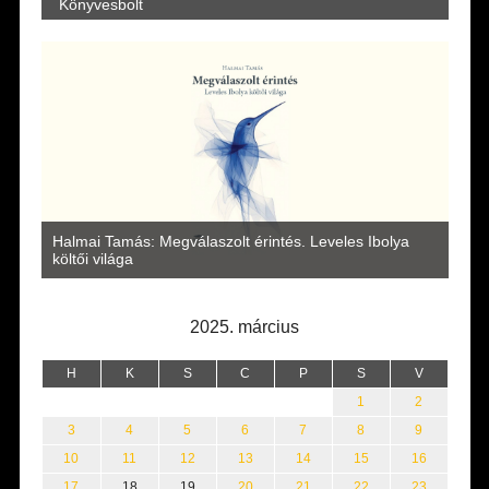
Könyvesbolt
a
Halmai Tamás: Megválaszolt érintés. Leveles Ibolya
Laka
költői világa
2025. március
H
K
S
C
P
S
V
1
2
3
4
5
6
7
8
9
10
11
12
13
14
15
16
17
18
19
20
21
22
23