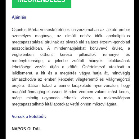
Ajánlás
Csontos Márta verseskötetének univerzumában az alkotó ember
személyes magánya, az elmúlt nehéz idők apokaliptikus
megtapasztalásai tárulnak az olvasó elé sajátos érzelmi-gondolati
asszociációkban. A mindennapjainkat körülvevő őrület, a
végtelenben otthont kereső pillanatok reménye és
reménytelensége, a jelenbe zsúfolt hiányok feloldásának
lehetősége vezérli útján a költőt. Önértelmező utazását a
lelkiismeret, a hit és a megértés vágya hatja át, mindvégig
támaszkodva az emberi képzelet világteremtő és világmegőrző
erejére. Bátran halad a benne kirajzolódó nyomvonalon, hogy
magától önmagáig eljusson. Minden versben valami mást keres,
mégis mindig ugyanoda érkezik vissza, a makrovilágban
megtapasztalható létállapotokat vetíti önnön mikrovilágára.
Versek a
kötetből:
NAPOS OLDAL