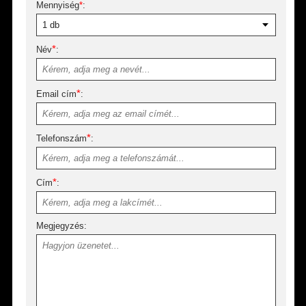
Mennyiség
*
:
*
Név
:
*
Email cím
:
*
Telefonszám
:
*
Cím
:
Megjegyzés: