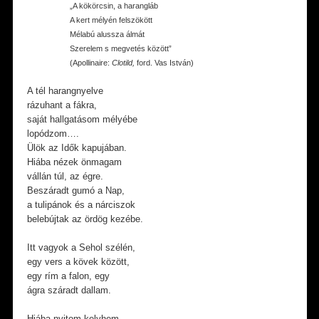
„A kökörcsin, a harangláb
A kert mélyén felszökött
Mélabú alussza álmát
Szerelem s megvetés között”
(Apollinaire:
Clotild,
ford. Vas István)
A tél harangnyelve
rázuhant a fákra,
saját hallgatásom mélyébe
lopódzom….
Ülök az Idők kapujában.
Hiába nézek önmagam
vállán túl, az égre.
Beszáradt gumó a Nap,
a tulipánok és a nárciszok
belebújtak az ördög kezébe.
Itt vagyok a Sehol szélén,
egy vers a kövek között,
egy rím a falon, egy
ágra száradt dallam.
Hiába nyitom kelyhem