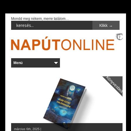
Mondd meg nékem, merre találom…
Könyvesbolt
március 6th, 2025 |