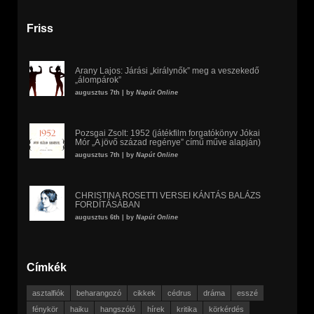
Friss
Arany Lajos: Járási „királynők” meg a veszekedő
„álompárok”
augusztus 7th | by
Napút Online
Pozsgai Zsolt: 1952 (játékfilm forgatókönyv Jókai
Mór „A jövő század regénye” című műve alapján)
augusztus 7th | by
Napút Online
CHRISTINA ROSETTI VERSEI KÁNTÁS BALÁZS
FORDÍTÁSÁBAN
augusztus 6th | by
Napút Online
Címkék
asztalfiók
beharangozó
cikkek
cédrus
dráma
esszé
fénykör
haiku
hangszóló
hírek
kritika
körkérdés