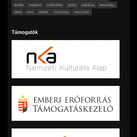
levélfa
meghívó
műfordítás
próza
pályázat
tanulmány
tárlat
vers
videók
visszhang
önszócikk
Támogatók