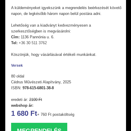
A küldeményeket igyekszünk a megrendelés beérkezését követő
napon, de legkésőbb három napon belül postára adni.
Lehetőség van a kiadványt kedvezményesen a
szerkesztőségben is megvásárolni:
Cím:
1136 Pannónia u. 6.
Tel:
+36 30 511 3762
Köszönjük, hogy vásárlásával értékeli munkánkat.
Versek
80 oldal
Cédrus Művészeti Alapítvány, 2025
ISBN:
978-615-6801-38-8
eredeti ár:
2100 Ft
webshop ár:
1 680 Ft
+ 760 Ft postaköltség
MEGRENDELÉS