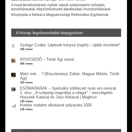
A rovat természetesen nyitott: várjuk szépirodalmi művüket,
tanulmányukat, képzőművészeti alkotásukat, hozzászólásukat.
Köszönjük a fotókat a Magyarországi Református Egyháznak
A hónap legolvasottabb bejegyzései
Györgyi Csaba: Lépések könyve (napló) – újabb részletek*
256 views
KÖVESEDŐ – Török Ági versei
206 views
Miért írok… ? (Böszörményi Zoltán, Magyar Miklós, Török
Ági)
183 views
ESŐMADARAK – Spirituális költészeti nyári est-sorozat,
2. rész: „A szépség megváltja a világot” – beszélgetés
Huszárik Katával és Jász Attilával | Meghívó
149 views
Kortárs irodalmi alkotások pályázata 2026
136 views