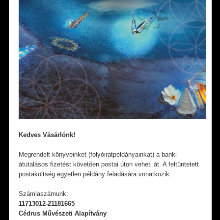
Kedves Vásárlónk!
Megrendelt könyveinket (folyóiratpéldányainkat) a banki
átutalásos fizetést követően postai úton veheti át. A feltüntetett
postaköltség egyetlen példány feladására vonatkozik.
Számlaszámunk:
11713012-21181665
Cédrus Művészeti Alapítvány