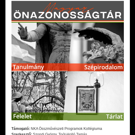
Támogató:
NKA Összművészeti Programok Kollégiuma
Szerkesztő:
Szondi György, Toót-Holló Tamás