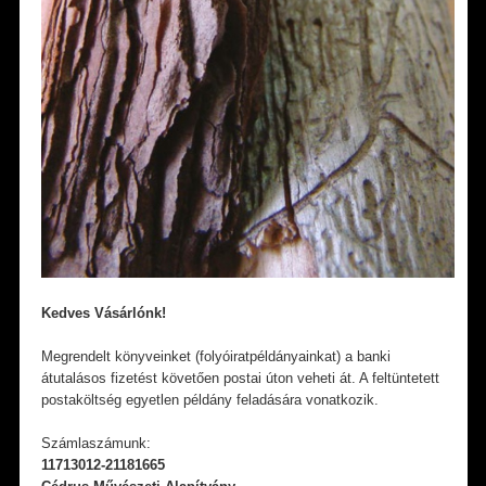
Kedves Vásárlónk!
Megrendelt könyveinket (folyóiratpéldányainkat) a banki
átutalásos fizetést követően postai úton veheti át. A feltüntetett
postaköltség egyetlen példány feladására vonatkozik.
Számlaszámunk:
11713012-21181665