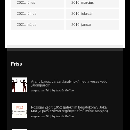
2021. július
2016. március
2021. június
2016. február
2021. május
2016. január
Friss
Arany Lajos: Járási „királynők” meg a veszekedő
„álompárok”
augusztus 7th | by
Napút Online
Pozsgai Zsolt: 1952 (játékfilm forgatókönyv Jókai
Mór „A jövő század regénye” című műve alapján)
augusztus 7th | by
Napút Online