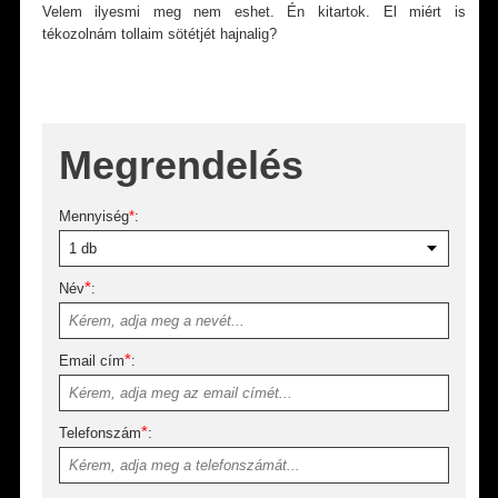
Velem ilyesmi meg nem eshet. Én kitartok. El miért is
tékozolnám tollaim sötétjét hajnalig?
Megrendelés
Mennyiség
*
:
*
Név
:
*
Email cím
:
*
Telefonszám
: