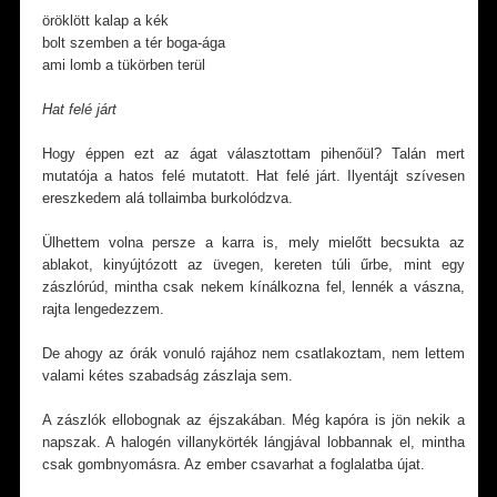
öröklött kalap a kék
bolt szemben a tér boga-ága
ami lomb a tükörben terül
Hat felé járt
Hogy éppen ezt az ágat választottam pihenőül? Talán mert
mutatója a hatos felé mutatott. Hat felé járt. Ilyentájt szívesen
ereszkedem alá tollaimba burkolódzva.
Ülhettem volna persze a karra is, mely mielőtt becsukta az
ablakot, kinyújtózott az üvegen, kereten túli űrbe, mint egy
zászlórúd, mintha csak nekem kínálkozna fel, lennék a vászna,
rajta lengedezzem.
De ahogy az órák vonuló rajához nem csatlakoztam, nem lettem
valami kétes szabadság zászlaja sem.
A zászlók ellobognak az éjszakában. Még kapóra is jön nekik a
napszak. A halogén villanykörték lángjával lobbannak el, mintha
csak gombnyomásra. Az ember csavarhat a foglalatba újat.