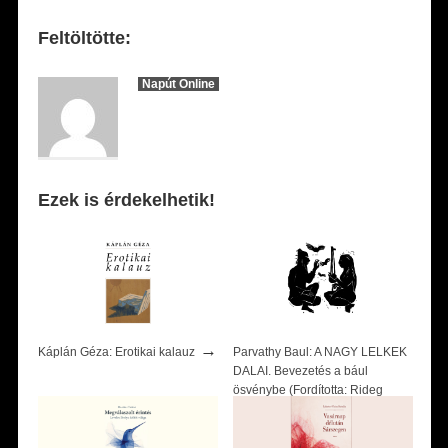
Feltöltötte:
Napút Online
Ezek is érdekelhetik!
→
Káplán Géza: Erotikai kalauz
Parvathy Baul: A NAGY LELKEK
DALAI. Bevezetés a bául
ösvénybe (Fordította: Rideg
→
Zsófia)