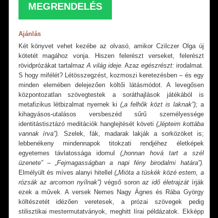
MEGRENDELÉS
Ajánlás
Két könyvet vehet kezébe az olvasó, amikor Czilczer Olga új
kötetét magához vonja. Hiszen felerészt verseket, felerészt
rövidprózákat tartalmaz
A világ ideje.
Azaz
egészrészt:
irodalmat.
S hogy mifélét? Létösszegzést, kozmoszi keretezésben – és egy
minden elemében delejezően költői látásmódot. A levegősen
központozatlan szövegtestek a soráthajlások játékából is
metafizikus létbizalmat nyernek ki
(
„a felhők közt is laknak”);
a
kihagyásos-utalásos versbeszéd sűrű személyessége
identitástisztázó meditációk hanglejtését követi
(„lépteim kottába
vannak írva”).
Szelek, fák, madarak lakják a sorközöket is;
lebbenékeny mindennapok titokzati rendjéhez életképek
egyetemes távlatossága idomul
(„honnan hová tart a szél
üzenete” – „Fejmagasságban a napi fény birodalmi határa”).
Elmélyült és míves alanyi hitellel
(„Mióta a tüskék közé estem, a
rózsák az arcomon nyílnak”)
végső soron
az
idő életrajzát
írják
ezek a művek. A versek Nemes Nagy Ágnes és Rába György
költészetét idézően veretesek, a prózai szövegek pedig
stilisztikai mestermutatványok, meghitt lírai példázatok. Ekképp