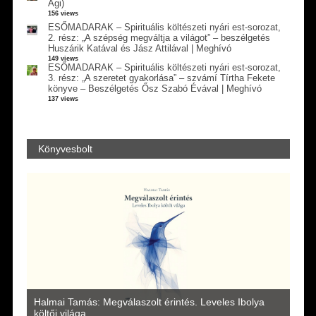
Ági)
156 views
ESŐMADARAK – Spirituális költészeti nyári est-sorozat,
2. rész: „A szépség megváltja a világot” – beszélgetés
Huszárik Katával és Jász Attilával | Meghívó
149 views
ESŐMADARAK – Spirituális költészeti nyári est-sorozat,
3. rész: „A szeretet gyakorlása” – szvámí Tírtha Fekete
könyve – Beszélgetés Ősz Szabó Évával | Meghívó
137 views
Könyvesbolt
a
Halmai Tamás: Megválaszolt érintés. Leveles Ibolya
Laka
költői világa