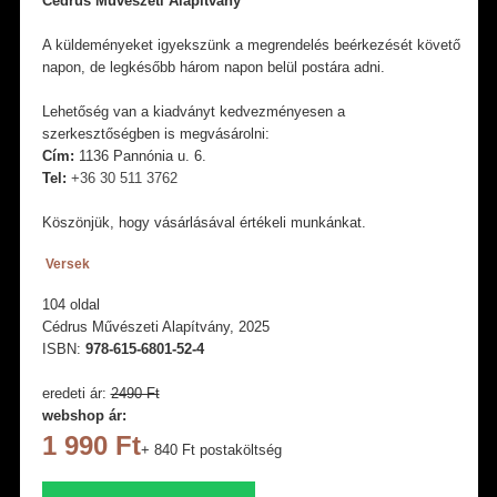
Cédrus Művészeti Alapítvány
A küldeményeket igyekszünk a megrendelés beérkezését követő
napon, de legkésőbb három napon belül postára adni.
Lehetőség van a kiadványt kedvezményesen a
szerkesztőségben is megvásárolni:
Cím:
1136 Pannónia u. 6.
Tel:
+36 30 511 3762
Köszönjük, hogy vásárlásával értékeli munkánkat.
Versek
104 oldal
Cédrus Művészeti Alapítvány, 2025
ISBN:
978-615-6801-52-4
eredeti ár:
2490 Ft
webshop ár:
1 990 Ft
+ 840 Ft postaköltség