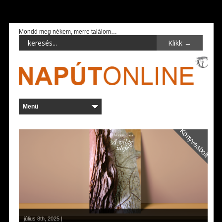
Mondd meg nékem, merre találom…
Könyvesbolt
július 8th, 2025 |