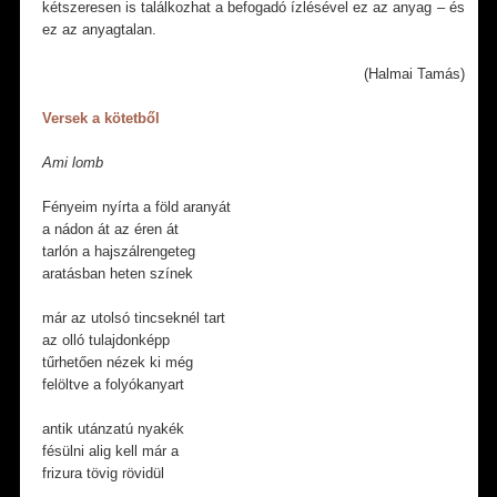
kétszeresen is találkozhat a befogadó ízlésével ez az anyag – és
ez az anyagtalan.
(Halmai Tamás)
Versek a kötetből
Ami lomb
Fényeim nyírta a föld aranyát
a nádon át az éren át
tarlón a hajszálrengeteg
aratásban heten színek
már az utolsó tincseknél tart
az olló tulajdonképp
tűrhetően nézek ki még
felöltve a folyókanyart
antik utánzatú nyakék
fésülni alig kell már a
frizura tövig rövidül