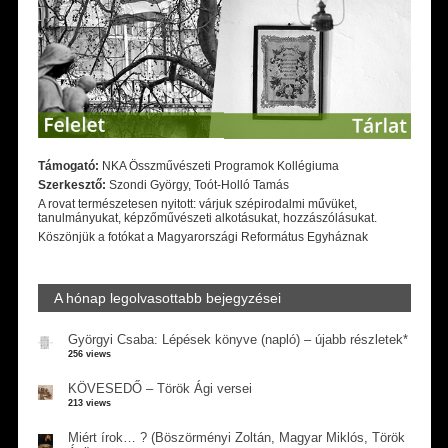
Támogató:
NKA Összművészeti Programok Kollégiuma
Szerkesztő:
Szondi György, Toót-Holló Tamás
A rovat természetesen nyitott: várjuk szépirodalmi művüket,
tanulmányukat, képzőművészeti alkotásukat, hozzászólásukat.
Köszönjük a fotókat a Magyarországi Református Egyháznak
A hónap legolvasottabb bejegyzései
Györgyi Csaba: Lépések könyve (napló) – újabb részletek*
256 views
KÖVESEDŐ – Török Ági versei
213 views
Miért írok… ? (Böszörményi Zoltán, Magyar Miklós, Török