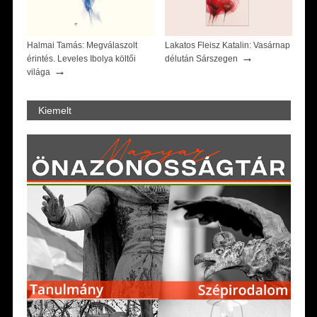
Halmai Tamás: Megválaszolt
Lakatos Fleisz Katalin: Vasárnap
→
érintés. Leveles Ibolya költői
délután Sárszegen
→
világa
Kiemelt