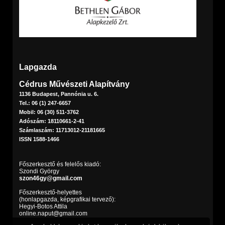
Lapgazda
Cédrus Művészeti Alapítvány
1136 Budapest, Pannónia u. 6.
Tel.: 06 (1) 247-6657
Mobil: 06 (30) 511-3762
Adószám: 18110661-2-41
Számlaszám: 11713012-21181665
ISSN 1588-1466
Főszerkesztő és felelős kiadó:
Szondi György
szon46gy@gmail.com
Főszerkesztő-helyettes
(honlapgazda, képgrafikai tervező):
Hegyi-Botos Attila
online.naput@gmail.com