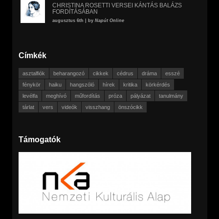
CHRISTINA ROSETTI VERSEI KÁNTÁS BALÁZS
FORDÍTÁSÁBAN
augusztus 6th | by
Napút Online
Címkék
asztalfiók
beharangozó
cikkek
cédrus
dráma
esszé
fénykör
haiku
hangszóló
hírek
kritika
körkérdés
levélfa
meghívó
műfordítás
próza
pályázat
tanulmány
tárlat
vers
videók
visszhang
önszócikk
Támogatók