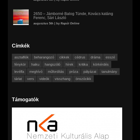
2650 – Jámborné Balog Tünde, Kovács katáng
Ferenc, Sári László
augusztus 5th | by
Napút Online
Címkék
asztalfiók
beharangozó
cikkek
cédrus
dráma
esszé
fénykör
haiku
hangszóló
hírek
kritika
körkérdés
levélfa
meghívó
műfordítás
próza
pályázat
tanulmány
tárlat
vers
videók
visszhang
önszócikk
Támogatók