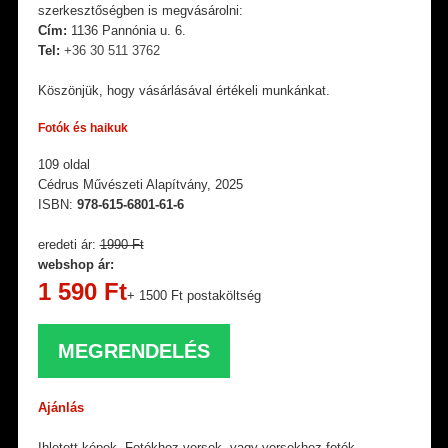
szerkesztőségben is megvásárolni:
Cím:
1136 Pannónia u. 6.
Tel:
+36 30 511 3762
Köszönjük, hogy vásárlásával értékeli munkánkat.
Fotók és haikuk
109 oldal
Cédrus Művészeti Alapítvány, 2025
ISBN:
978-615-6801-61-6
eredeti ár:
1990 Ft
webshop ár:
1 590 Ft
+ 1500 Ft postaköltség
MEGRENDELÉS
Ajánlás
Ihletett képek. Fotókhoz versek, vagy versekhez fotók.