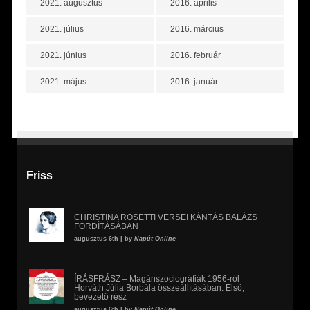
2021. augusztus
2016. április
2021. július
2016. március
2021. június
2016. február
2021. május
2016. január
Friss
CHRISTINA ROSETTI VERSEI KÁNTÁS BALÁZS
FORDÍTÁSÁBAN
augusztus 6th | by
Napút Online
ÍRÁSFRÁSZ – Magánszociográfiák 1956-ról
Horváth Júlia Borbála összeállításában. Első,
bevezető rész
augusztus 6th | by
Napút Online