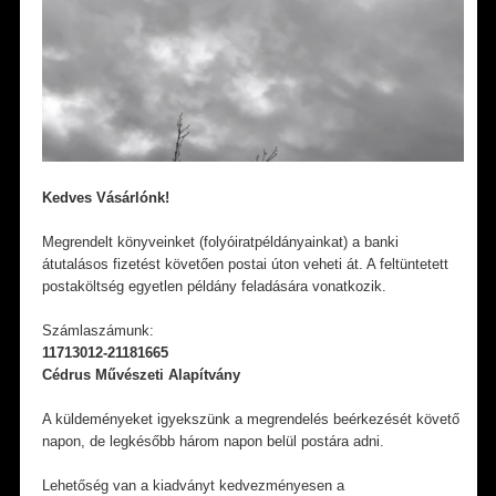
Kedves Vásárlónk!
Megrendelt könyveinket (folyóiratpéldányainkat) a banki
átutalásos fizetést követően postai úton veheti át. A feltüntetett
postaköltség egyetlen példány feladására vonatkozik.
Számlaszámunk:
11713012-21181665
Cédrus Művészeti Alapítvány
A küldeményeket igyekszünk a megrendelés beérkezését követő
napon, de legkésőbb három napon belül postára adni.
Lehetőség van a kiadványt kedvezményesen a