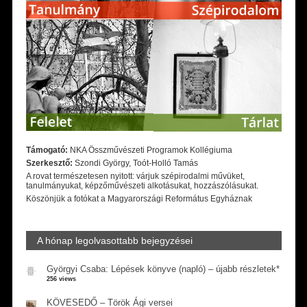
Támogató:
NKA Összművészeti Programok Kollégiuma
Szerkesztő:
Szondi György, Toót-Holló Tamás
A rovat természetesen nyitott: várjuk szépirodalmi művüket,
tanulmányukat, képzőművészeti alkotásukat, hozzászólásukat.
Köszönjük a fotókat a Magyarországi Református Egyháznak
A hónap legolvasottabb bejegyzései
Györgyi Csaba: Lépések könyve (napló) – újabb részletek*
256 views
KÖVESEDŐ – Török Ági versei