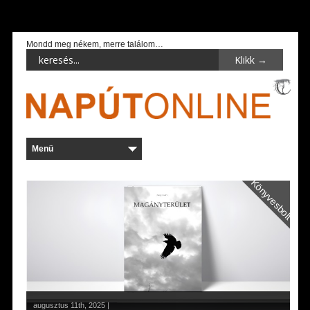
Mondd meg nékem, merre találom…
Könyvesbolt
augusztus 11th, 2025 |