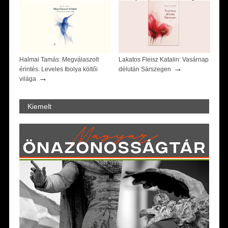
→
Zsófia)
Halmai Tamás: Megválaszolt
Lakatos Fleisz Katalin: Vasárnap
→
érintés. Leveles Ibolya költői
délután Sárszegen
→
világa
Kiemelt