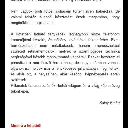
Nem vagyok profi fotós, sohasem törtem ilyen babérokra, de
valami folytán állandó késztetést érzek magamban, hogy
megörökítsem a pillanatot.
A kötetben látható fényképek legnagyobb része telefonom
kamerájával készült, és néhány kivételével fekete-fehér. Ezek
természetesen nem műalkotások, hanem impressziókból
született retinamemoárok, melyek a számítógépes technika
segítségével később monokrómmá változtak. Ezeket kezdtem el
párosítani a már létező haikuimhoz, de nagy számban vannak
olyanok is, melyek már a fényképezés pillanatában megihlettek,
és akár ott, a helyszínen, akár később, képnézegetés során
születtek.
Pillanatok és asszociációk: belső világom és a világ kép-szöveg
tükörképei.
Baley Endre
*
Mustra a
kötetből