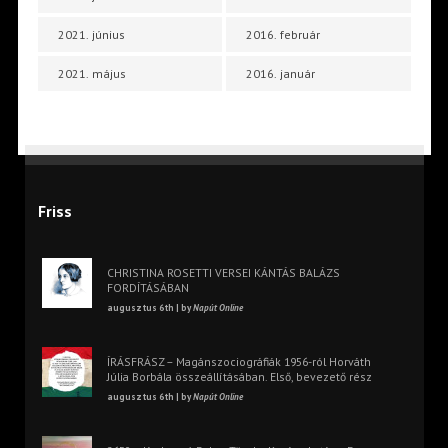
2021. június
2016. február
2021. május
2016. január
Friss
CHRISTINA ROSETTI VERSEI KÁNTÁS BALÁZS
FORDÍTÁSÁBAN
augusztus 6th | by
Napút Online
ÍRÁSFRÁSZ – Magánszociográfiák 1956-ról Horváth
Júlia Borbála összeállításában. Első, bevezető rész
augusztus 6th | by
Napút Online