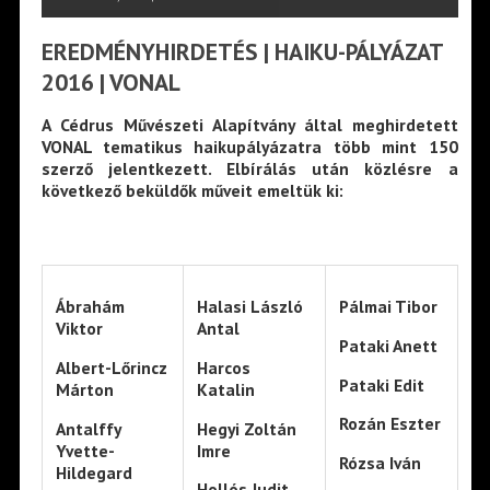
EREDMÉNYHIRDETÉS | HAIKU-PÁLYÁZAT
2016 | VONAL
A Cédrus Művészeti Alapítvány által meghirdetett
VONAL
tematikus haikupályázatra több mint 150
szerző jelentkezett. Elbírálás után közlésre a
következő beküldők műveit emeltük ki:
Ábrahám
Halasi László
Pálmai Tibor
Viktor
Antal
Pataki Anett
Albert-Lőrincz
Harcos
Pataki Edit
Márton
Katalin
Rozán Eszter
Antalffy
Hegyi Zoltán
Yvette-
Imre
Rózsa Iván
Hildegard
Hollós Judit