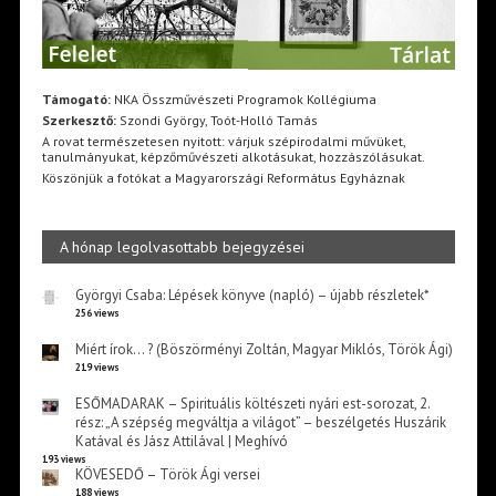
Támogató:
NKA Összművészeti Programok Kollégiuma
Szerkesztő:
Szondi György, Toót-Holló Tamás
A rovat természetesen nyitott: várjuk szépirodalmi művüket,
tanulmányukat, képzőművészeti alkotásukat, hozzászólásukat.
Köszönjük a fotókat a Magyarországi Református Egyháznak
A hónap legolvasottabb bejegyzései
Györgyi Csaba: Lépések könyve (napló) – újabb részletek*
256 views
Miért írok… ? (Böszörményi Zoltán, Magyar Miklós, Török Ági)
219 views
ESŐMADARAK – Spirituális költészeti nyári est-sorozat, 2.
rész: „A szépség megváltja a világot” – beszélgetés Huszárik
Katával és Jász Attilával | Meghívó
193 views
KÖVESEDŐ – Török Ági versei
188 views