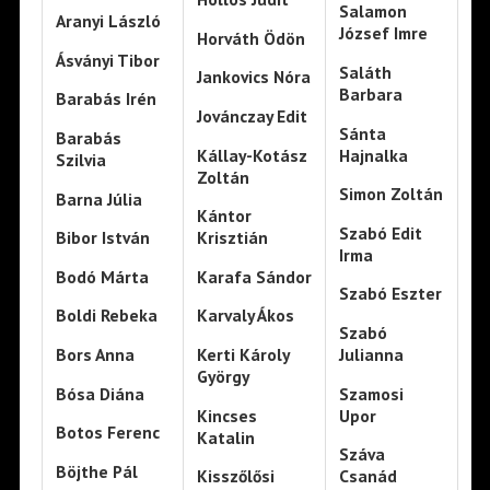
Salamon
Aranyi László
József Imre
Horváth Ödön
Ásványi Tibor
Saláth
Jankovics Nóra
Barbara
Barabás Irén
Jovánczay Edit
Sánta
Barabás
Kállay-Kotász
Hajnalka
Szilvia
Zoltán
Simon Zoltán
Barna Júlia
Kántor
Szabó Edit
Bibor István
Krisztián
Irma
Bodó Márta
Karafa Sándor
Szabó Eszter
Boldi Rebeka
Karvaly Ákos
Szabó
Bors Anna
Kerti Károly
Julianna
György
Bósa Diána
Szamosi
Kincses
Upor
Botos Ferenc
Katalin
Száva
Böjthe Pál
Kisszőlősi
Csanád