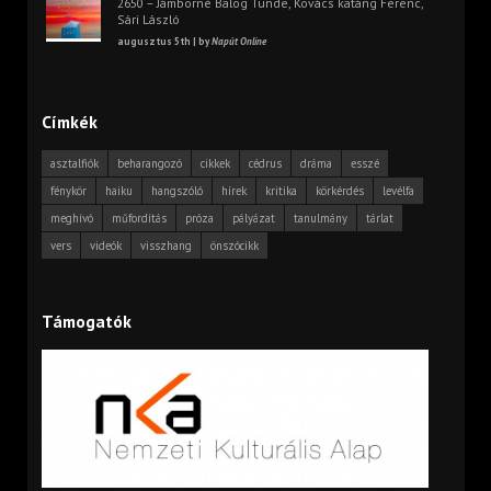
2650 – Jámborné Balog Tünde, Kovács katáng Ferenc,
Sári László
augusztus 5th | by
Napút Online
Címkék
asztalfiók
beharangozó
cikkek
cédrus
dráma
esszé
fénykör
haiku
hangszóló
hírek
kritika
körkérdés
levélfa
meghívó
műfordítás
próza
pályázat
tanulmány
tárlat
vers
videók
visszhang
önszócikk
Támogatók