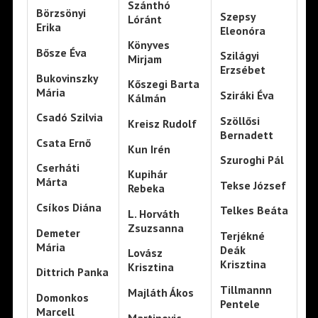
Szánthó
Börzsönyi
Szepsy
Lóránt
Erika
Eleonóra
Könyves
Bősze Éva
Szilágyi
Mirjam
Erzsébet
Bukovinszky
Kőszegi Barta
Mária
Sziráki Éva
Kálmán
Csadó Szilvia
Szöllősi
Kreisz Rudolf
Bernadett
Csata Ernő
Kun Irén
Szuroghi Pál
Cserháti
Kupihár
Márta
Tekse József
Rebeka
Csíkos Diána
Telkes Beáta
L. Horváth
Zsuzsanna
Demeter
Terjékné
Mária
Deák
Lovász
Krisztina
Krisztina
Dittrich Panka
Tillmannn
Majláth Ákos
Domonkos
Pentele
Marcell
Martinovic