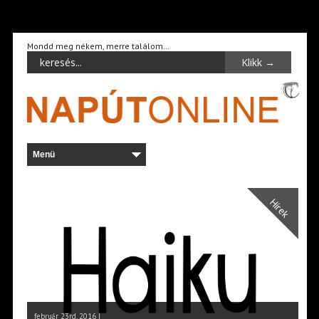
Mondd meg nékem, merre találom…
Hírek
február 23rd, 2016 |