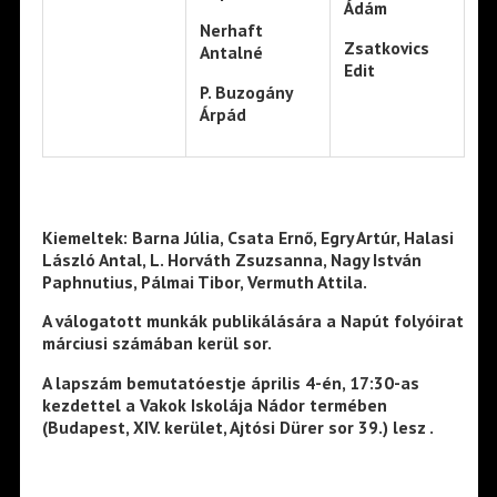
Ádám
Nerhaft
Zsatkovics
Antalné
Edit
P. Buzogány
Árpád
Kiemeltek:
Barna Júlia, Csata Ernő, Egry Artúr, Halasi
László Antal, L. Horváth Zsuzsanna, Nagy István
Paphnutius, Pálmai Tibor, Vermuth Attila
.
A válogatott munkák publikálására a Napút folyóirat
márciusi számában kerül sor.
A lapszám bemutatóestje április 4-én, 17:30-as
kezdettel a Vakok Iskolája Nádor termében
(
Budapest, XIV. kerület, Ajtósi Dürer sor 39.
) lesz .