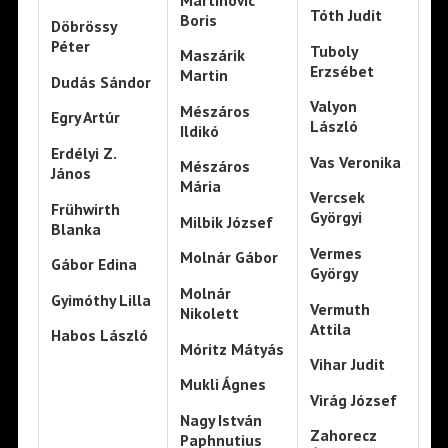
Tóth Judit
Boris
Döbrössy
Péter
Tuboly
Maszárik
Erzsébet
Martin
Dudás Sándor
Valyon
Mészáros
Egry Artúr
László
Ildikó
Erdélyi Z.
Vas Veronika
Mészáros
János
Mária
Vercsek
Frühwirth
Györgyi
Milbik József
Blanka
Vermes
Molnár Gábor
Gábor Edina
György
Molnár
Gyimóthy Lilla
Vermuth
Nikolett
Attila
Habos László
Móritz Mátyás
Vihar Judit
Mukli Ágnes
Virág József
Nagy István
Zahorecz
Paphnutius