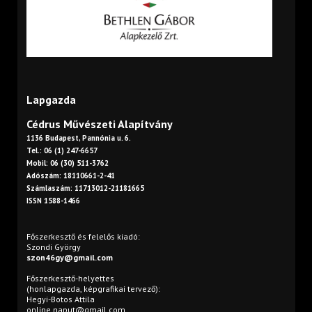
Lapgazda
Cédrus Művészeti Alapítvány
1136 Budapest, Pannónia u. 6.
Tel.: 06 (1) 247-6657
Mobil: 06 (30) 511-3762
Adószám: 18110661-2-41
Számlaszám: 11713012-21181665
ISSN 1588-1466
Főszerkesztő és felelős kiadó:
Szondi György
szon46gy@gmail.com
Főszerkesztő-helyettes
(honlapgazda, képgrafikai tervező):
Hegyi-Botos Attila
online.naput@gmail.com