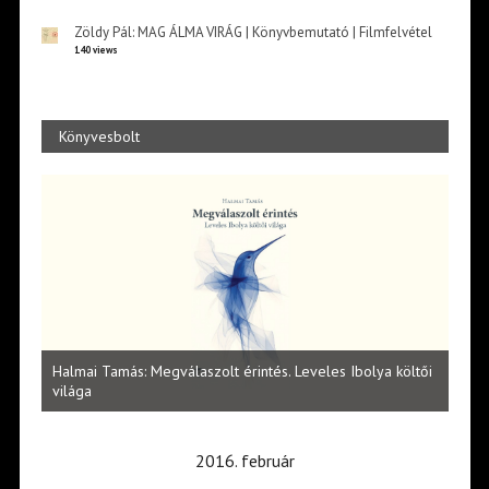
Zöldy Pál: MAG ÁLMA VIRÁG | Könyvbemutató | Filmfelvétel
140 views
Könyvesbolt
l
Halmai Tamás: Megválaszolt érintés. Leveles Ibolya költői
Laka
világa
2016. február