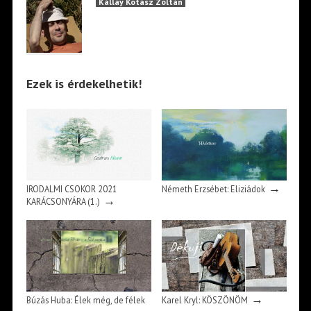
Kállay Kotász Zoltán
Ezek is érdekelhetik!
→
IRODALMI CSOKOR 2021
Németh Erzsébet: Eliziádok
→
KARÁCSONYÁRA (1.)
→
Búzás Huba: Élek még, de félek
Karel Kryl: KÖSZÖNÖM