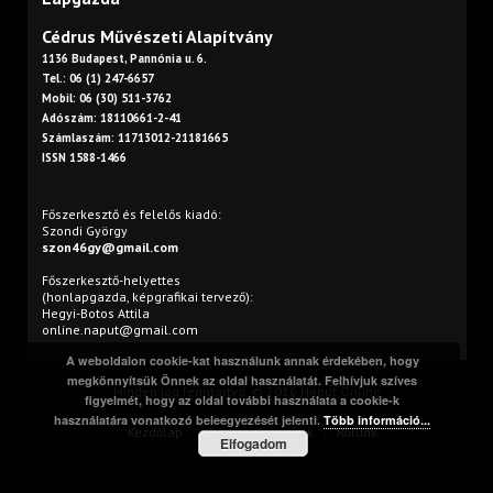
Cédrus Művészeti Alapítvány
1136 Budapest, Pannónia u. 6.
Tel.: 06 (1) 247-6657
Mobil: 06 (30) 511-3762
Adószám: 18110661-2-41
Számlaszám: 11713012-21181665
ISSN 1588-1466
Főszerkesztő és felelős kiadó:
Szondi György
szon46gy@gmail.com
Főszerkesztő-helyettes
(honlapgazda, képgrafikai tervező):
Hegyi-Botos Attila
online.naput@gmail.com
A weboldalon cookie-kat használunk annak érdekében, hogy
megkönnyítsük Önnek az oldal használatát. Felhívjuk szíves
Minden jog fenntartva. © 2016 Napút Online
figyelmét, hogy az oldal további használata a cookie-k
használatára vonatkozó beleegyezését jelenti.
Több információ...
Kezdőlap
Print
Szerzőink
Rólunk
Elfogadom