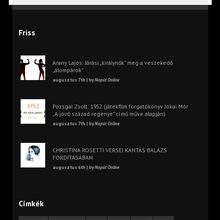
Friss
Arany Lajos: Járási „királynők” meg a veszekedő
„álompárok”
augusztus 7th | by
Napút Online
Pozsgai Zsolt: 1952 (játékfilm forgatókönyv Jókai Mór
„A jövő század regénye” című műve alapján)
augusztus 7th | by
Napút Online
CHRISTINA ROSETTI VERSEI KÁNTÁS BALÁZS
FORDÍTÁSÁBAN
augusztus 6th | by
Napút Online
Címkék