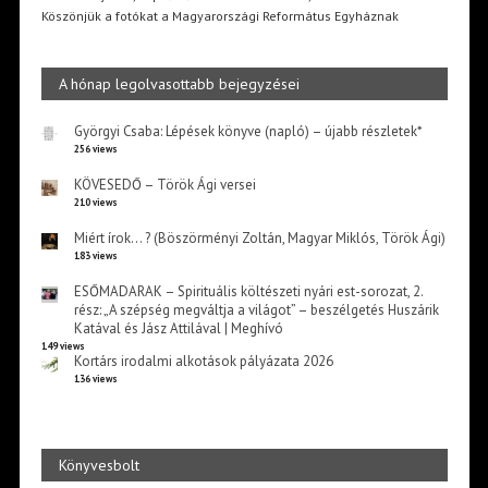
Köszönjük a fotókat a Magyarországi Református Egyháznak
A hónap legolvasottabb bejegyzései
Györgyi Csaba: Lépések könyve (napló) – újabb részletek*
256 views
KÖVESEDŐ – Török Ági versei
210 views
Miért írok… ? (Böszörményi Zoltán, Magyar Miklós, Török Ági)
183 views
ESŐMADARAK – Spirituális költészeti nyári est-sorozat, 2.
rész: „A szépség megváltja a világot” – beszélgetés Huszárik
Katával és Jász Attilával | Meghívó
149 views
Kortárs irodalmi alkotások pályázata 2026
136 views
Könyvesbolt