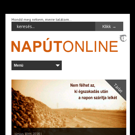
Mondd meg nékem, merre találom…
Tárlat
június 10th, 2016 |