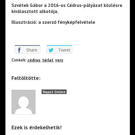
Szvétek Gábor a 2016-os Cédrus-pályázat közlésre
kiválasztott alkotója.
Illusztráció: a szerző fényképfelvétele
Share
Tweet
Cimkék:
cédrus
,
tárlat
,
vers
Feltöltötte:
Napút Online
Ezek is érdekelhetik!