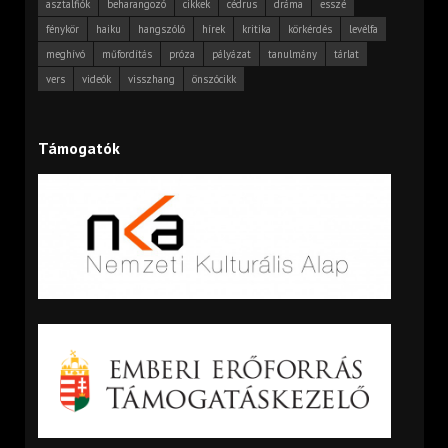
asztalfiók
beharangozó
cikkek
cédrus
dráma
esszé
fénykör
haiku
hangszóló
hírek
kritika
körkérdés
levélfa
meghívó
műfordítás
próza
pályázat
tanulmány
tárlat
vers
videók
visszhang
önszócikk
Támogatók