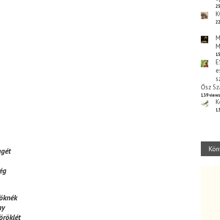
25
K
22
M
M
15
E
e
s
Ősz Sz
139 view
K
13
Kön
ggét
ég
löknék
ny
röklét