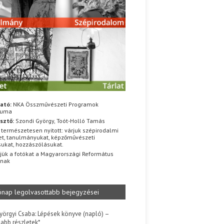
ató:
NKA Összművészeti Programok
iuma
sztő:
Szondi György, Toót-Holló Tamás
 természetesen nyitott: várjuk szépirodalmi
t, tanulmányukat, képzőművészeti
sukat, hozzászólásukat.
jük a fotókat a Magyarországi Református
znak
ónap legolvasottabb bejegyzései
yörgyi Csaba: Lépések könyve (napló) –
jabb részletek*