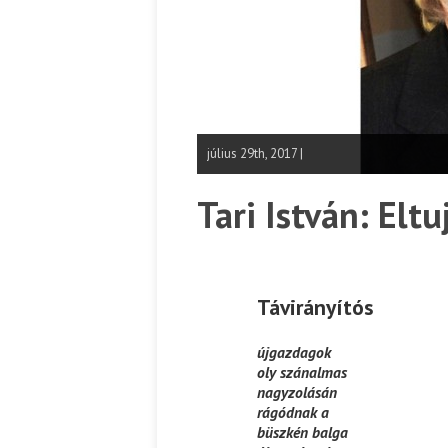
július 29th, 2017 |
Tari István: Eltu
Távirányítós
újgazdagok
oly szánalmas
nagyzolásán
rágódnak a
büszkén balga