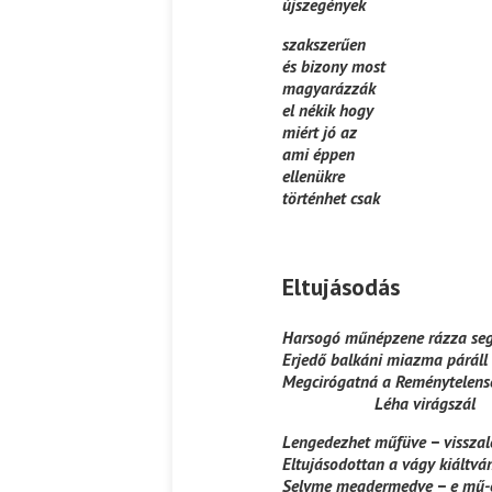
újszegények
szakszerűen
és bizony most
magyarázzák
el nékik hogy
miért jó az
ami éppen
ellenükre
történhet csak
Eltujásodás
Harsogó műnépzene rázza se
Erjedő balkáni miazma páráll
Megcirógatná a Reménytelens
Léha virágszál
Lengedezhet műfüve − vissza
Eltujásodottan a vágy kiáltvá
Selyme megdermedve − e mű-ö