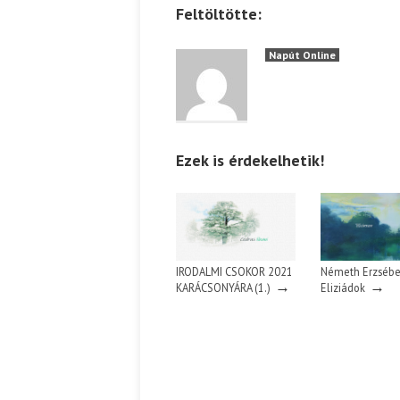
Feltöltötte:
Napút Online
Ezek is érdekelhetik!
IRODALMI CSOKOR 2021
Németh Erzsébe
→
→
KARÁCSONYÁRA (1.)
Eliziádok