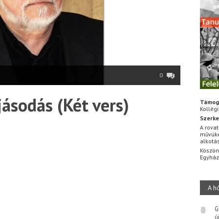
0
jásodás (Két vers)
Támog
Kollég
Szerke
A rovat
művüke
alkotá
Köszön
Egyhá
A h
G
ú