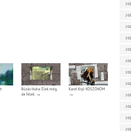
202
202
202
202
202
202
202
202
t:
Búzás Huba: Élek még,
Karel Kryl: KÖSZÖNÖM
→
→
de félek
20
20
202
202