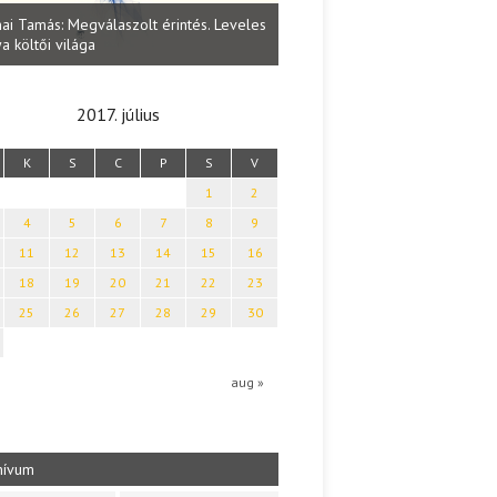
Lakatos Fleisz Katalin: Vasárna
ai Tamás: Megválaszolt érintés. Leveles
Sárszegen
a költői világa
2017. július
K
S
C
P
S
V
1
2
4
5
6
7
8
9
11
12
13
14
15
16
18
19
20
21
22
23
25
26
27
28
29
30
aug »
hívum