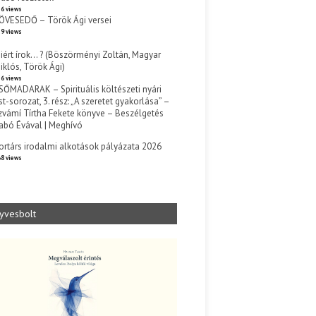
6 views
ÖVESEDŐ – Török Ági versei
9 views
iért írok… ? (Böszörményi Zoltán, Magyar
iklós, Török Ági)
6 views
SŐMADARAK – Spirituális költészeti nyári
st-sorozat, 3. rész: „A szeretet gyakorlása” –
zvámí Tírtha Fekete könyve – Beszélgetés
abó Évával | Meghívó
s
ortárs irodalmi alkotások pályázata 2026
8 views
yvesbolt