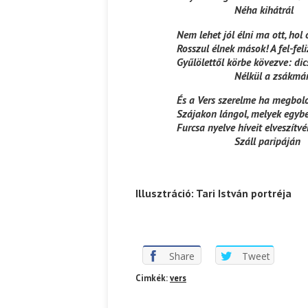
Néha kihátrál
Ispány Marietta: Szavak a fényből
Káplán Géza: Erotikai kala
Nem lehet jól élni ma ott, hol 
Rosszul élnek mások! A fel-fel
Gyűlölettől körbe kövezve: dic
Nélkül a zsákmá
És a Vers szerelme ha megbol
Szájakon lángol, melyek egyb
Furcsa nyelve híveit elveszítvé
Száll paripáján
Illusztráció: Tari István portréja
Share
Tweet
Cimkék:
vers