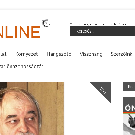
Mondd meg nékem, merre találom…
lat
Környezet
Hangszóló
Visszhang
Szerzőink
ar önazonosságtár
Kie
Vers