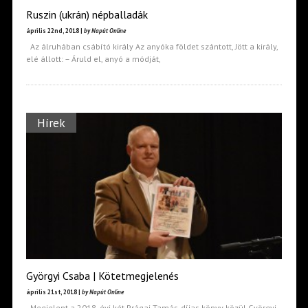
Ruszin (ukrán) népballadák
április 22nd, 2018 |
by Napút Online
Az álruhában csábító király Az anyóka földet szántott, Jött a király,
elé állott: – Áruld el, anyó a módját,
Hírek
Györgyi Csaba | Kötetmegjelenés
április 21st, 2018 |
by Napút Online
Megjelent a 2018. évi két Prágai Tamás-díjas könyv közül Györgyi