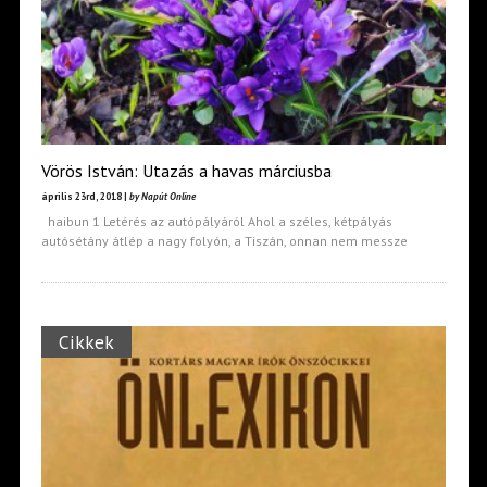
Vörös István: Utazás a havas márciusba
április 23rd, 2018 |
by Napút Online
haibun 1 Letérés az autópályáról Ahol a széles, kétpályás
autósétány átlép a nagy folyón, a Tiszán, onnan nem messze
Cikkek