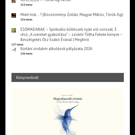
213 views
Miért írok… ? (Böszörményi Zoltán, Magyar Miklós, Török Ági)
156 views
ESŐMADARAK – Spirituális költészeti nyári est-sorozat, 3.
rész: „A szeretet gyakorlása” – szvámí Tírtha Fekete könyve –
Beszélgetés Ősz Szabó Évával | Meghívó
137 views
Kortárs irodalmi alkotások pályázata 2026
136 views
Könyvesbolt