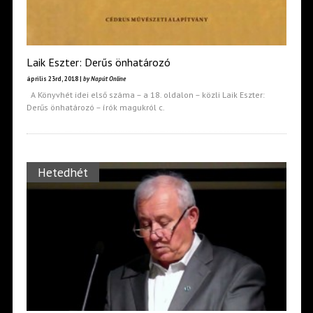
Laik Eszter: Derűs önhatározó
április 23rd, 2018 |
by Napút Online
A Könyvhét idei első száma – a 18. oldalon – közli Laik Eszter:
Derűs önhatározó – írók magukról c.
Hetedhét