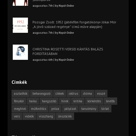
augusztus 7th | by
Napút Online
Pozsgai Zsolt: 1952 (játékfilm forgatókönyv Jókai Mór
„A jövő század regénye” című műve alapján)
augusztus 7th | by
Napút Online
CHRISTINA ROSETTI VERSEI KÁNTÁS BALÁZS
FORDÍTÁSÁBAN
augusztus 6th | by
Napút Online
Címkék
asztalfiók
beharangozó
cikkek
cédrus
dráma
esszé
fénykör
haiku
hangszóló
hírek
kritika
körkérdés
levélfa
meghívó
műfordítás
próza
pályázat
tanulmány
tárlat
vers
videók
visszhang
önszócikk