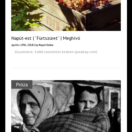
Napút-est | “Fürtszüret” | Meghívó
április 19th, 2018 |
by Napút Online
Illusztráció: Szőlő szüretelés közben (pixabay.com)
Próza