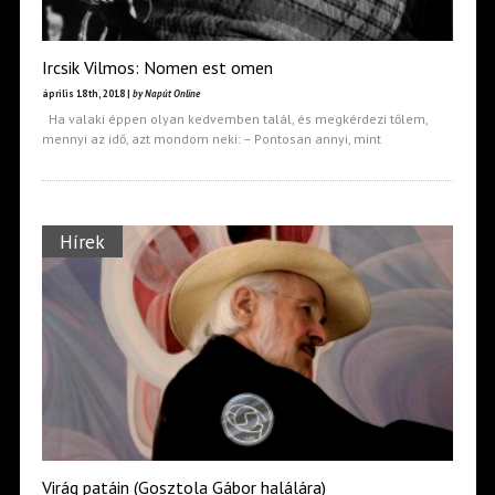
Ircsik Vilmos: Nomen est omen
április 18th, 2018 |
by Napút Online
Ha valaki éppen olyan kedvemben talál, és megkérdezi tőlem,
mennyi az idő, azt mondom neki: – Pontosan annyi, mint
Hírek
Virág patáin (Gosztola Gábor halálára)