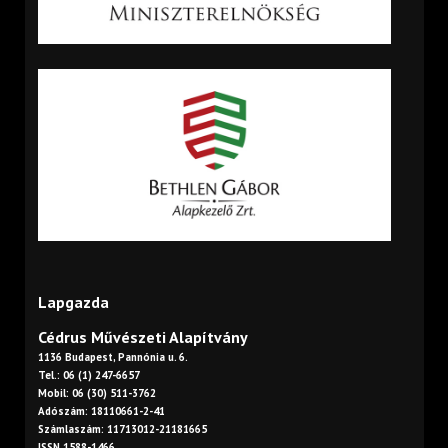
Lapgazda
Cédrus Művészeti Alapítvány
1136 Budapest, Pannónia u. 6.
Tel.: 06 (1) 247-6657
Mobil: 06 (30) 511-3762
Adószám: 18110661-2-41
Számlaszám: 11713012-21181665
ISSN 1588-1466