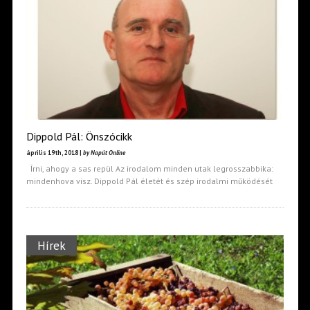
Dippold Pál: Önszócikk
április 19th, 2018 |
by Napút Online
Írni, ahogy a sas repül Az irodalom minden utak legrosszabbika:
mindenhova visz. Dippold Pál életét és szép irodalmi működését
Hírek