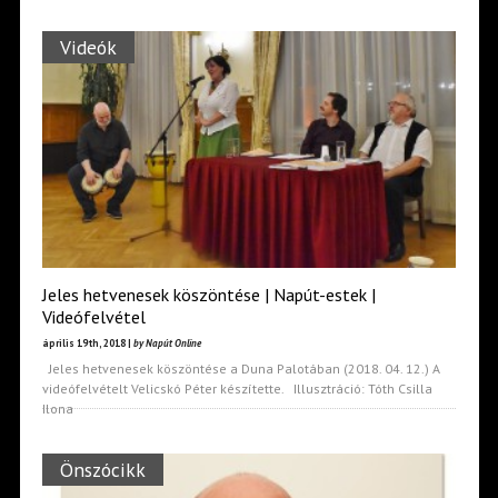
Videók
Jeles hetvenesek köszöntése | Napút-estek |
Videófelvétel
április 19th, 2018 |
by Napút Online
Jeles hetvenesek köszöntése a Duna Palotában (2018. 04. 12.) A
videófelvételt Velicskó Péter készítette. Illusztráció: Tóth Csilla
Ilona
Önszócikk