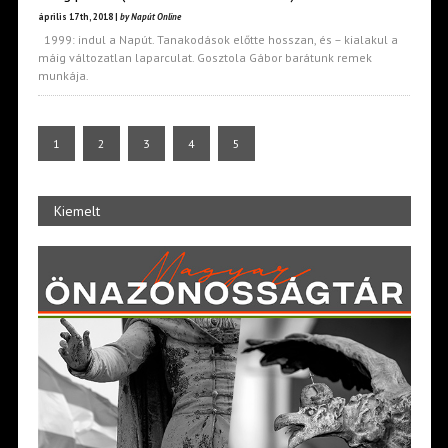
április 17th, 2018 |
by Napút Online
1999: indul a Napút. Tanakodások előtte hosszan, és – kialakul a
máig változatlan laparculat. Gosztola Gábor barátunk remek
munkája.
1
2
3
4
5
Kiemelt