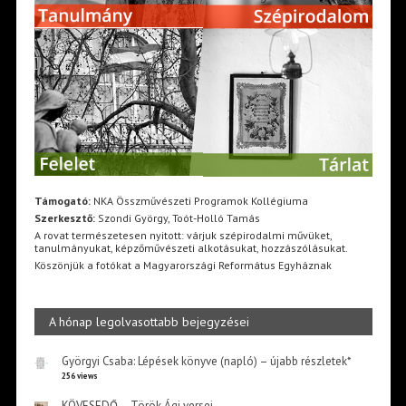
Támogató:
NKA Összművészeti Programok Kollégiuma
Szerkesztő:
Szondi György, Toót-Holló Tamás
A rovat természetesen nyitott: várjuk szépirodalmi művüket,
tanulmányukat, képzőművészeti alkotásukat, hozzászólásukat.
Köszönjük a fotókat a Magyarországi Református Egyháznak
A hónap legolvasottabb bejegyzései
Györgyi Csaba: Lépések könyve (napló) – újabb részletek*
256 views
KÖVESEDŐ – Török Ági versei