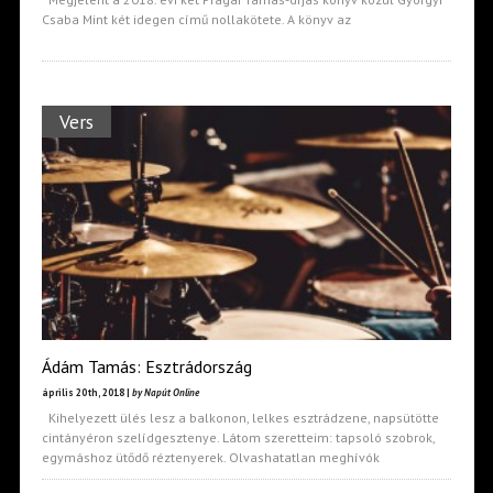
Csaba Mint két idegen című nollakötete. A könyv az
Vers
Ádám Tamás: Esztrádország
április 20th, 2018 |
by Napút Online
Kihelyezett ülés lesz a balkonon, lelkes esztrádzene, napsütötte
cintányéron szelídgesztenye. Látom szeretteim: tapsoló szobrok,
egymáshoz ütődő réztenyerek. Olvashatatlan meghívók