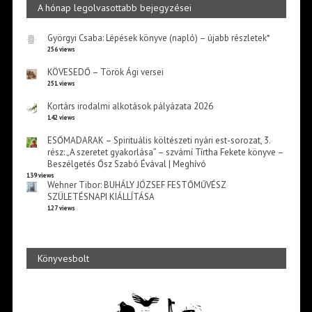
A hónap legolvasottabb bejegyzései
Györgyi Csaba: Lépések könyve (napló) – újabb részletek*
256 views
KÖVESEDŐ – Török Ági versei
251 views
Kortárs irodalmi alkotások pályázata 2026
142 views
ESŐMADARAK – Spirituális költészeti nyári est-sorozat, 3.
rész: „A szeretet gyakorlása” – szvámí Tírtha Fekete könyve –
Beszélgetés Ősz Szabó Évával | Meghívó
139 views
Wehner Tibor: BUHÁLY JÓZSEF FESTŐMŰVÉSZ
SZÜLETÉSNAPI KIÁLLÍTÁSA
127 views
Könyvesbolt