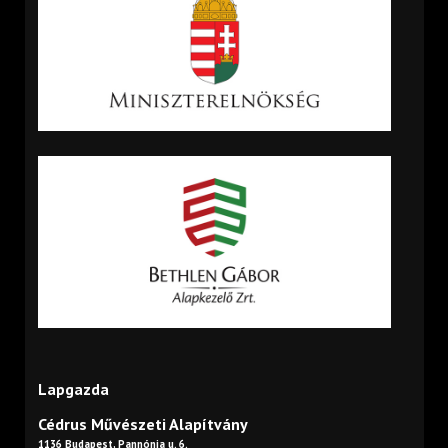
Lapgazda
Cédrus Művészeti Alapítvány
1136 Budapest, Pannónia u. 6.