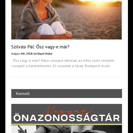
Szilvási Pál: Ősz vagy-e már?
május 6th, 2018 |
by Napút Online
Ősz vagy-e már? Mikor utoljára láttalak, az édes nyári verejték
csorgott a halántékodon. És izzadtak a falak, Budapest arcán
Kiemelt