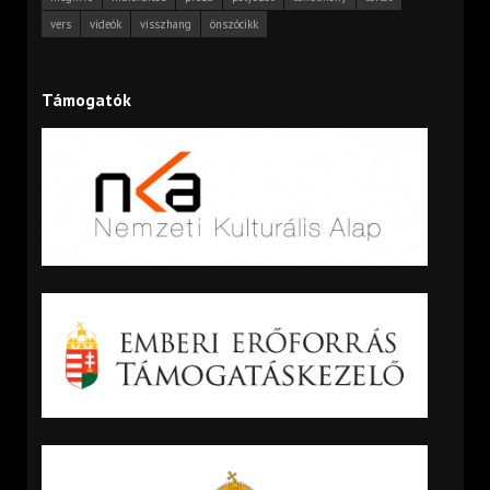
vers
videók
visszhang
önszócikk
Támogatók