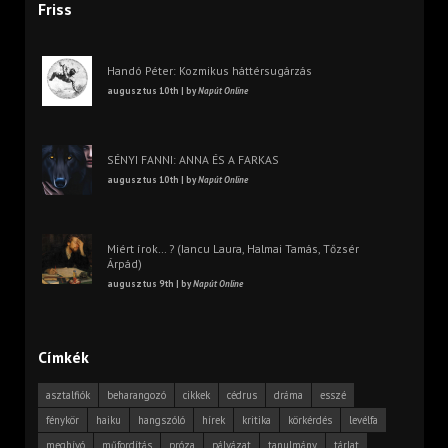
Friss
Handó Péter: Kozmikus háttérsugárzás
augusztus 10th | by
Napút Online
SÉNYI FANNI: ANNA ÉS A FARKAS
augusztus 10th | by
Napút Online
Miért írok… ? (Iancu Laura, Halmai Tamás, Tőzsér
Árpád)
augusztus 9th | by
Napút Online
Címkék
asztalfiók
beharangozó
cikkek
cédrus
dráma
esszé
fénykör
haiku
hangszóló
hírek
kritika
körkérdés
levélfa
meghívó
műfordítás
próza
pályázat
tanulmány
tárlat