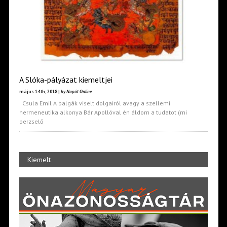
A Slóka-pályázat kiemeltjei
május 14th, 2018 |
by Napút Online
Csula Emil A balgák viselt dolgairól avagy a szellemi
hermeneutika alkonya Bár Apollóval én áldom a tudatot (mi
perzselő
Kiemelt