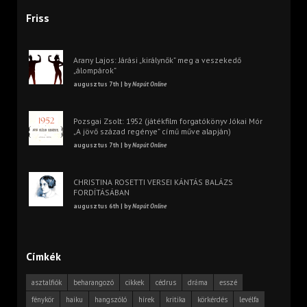
Friss
Arany Lajos: Járási „királynők” meg a veszekedő
„álompárok”
augusztus 7th | by
Napút Online
Pozsgai Zsolt: 1952 (játékfilm forgatókönyv Jókai Mór
„A jövő század regénye” című műve alapján)
augusztus 7th | by
Napút Online
CHRISTINA ROSETTI VERSEI KÁNTÁS BALÁZS
FORDÍTÁSÁBAN
augusztus 6th | by
Napút Online
Címkék
asztalfiók
beharangozó
cikkek
cédrus
dráma
esszé
fénykör
haiku
hangszóló
hírek
kritika
körkérdés
levélfa