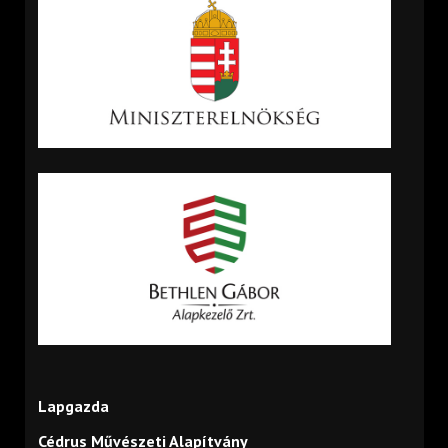
Lapgazda
Cédrus Művészeti Alapítvány