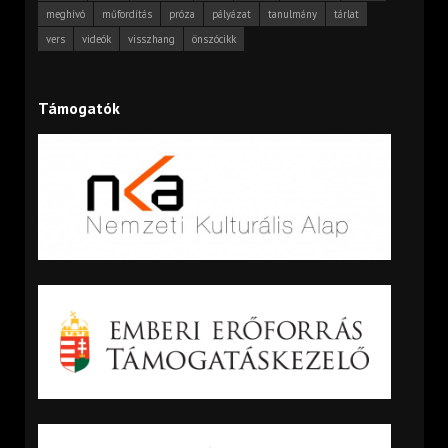
meghívó
műfordítás
próza
pályázat
tanulmány
tárlat
vers
videók
visszhang
önszócikk
Támogatók