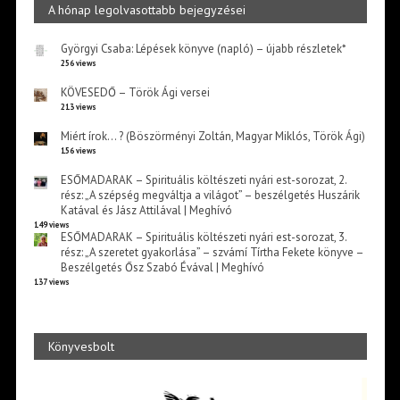
A hónap legolvasottabb bejegyzései
Györgyi Csaba: Lépések könyve (napló) – újabb részletek*
256 views
KÖVESEDŐ – Török Ági versei
213 views
Miért írok… ? (Böszörményi Zoltán, Magyar Miklós, Török Ági)
156 views
ESŐMADARAK – Spirituális költészeti nyári est-sorozat, 2.
rész: „A szépség megváltja a világot” – beszélgetés Huszárik
Katával és Jász Attilával | Meghívó
149 views
ESŐMADARAK – Spirituális költészeti nyári est-sorozat, 3.
rész: „A szeretet gyakorlása” – szvámí Tírtha Fekete könyve –
Beszélgetés Ősz Szabó Évával | Meghívó
137 views
Könyvesbolt