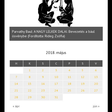
a bául
Halmai Tamás: Megválaszolt érintés. Leveles Ibolya költői
világa
2018. május
H
K
S
C
P
S
V
1
2
3
4
5
6
7
8
9
10
11
12
13
14
15
16
17
18
19
20
21
22
23
24
25
26
27
28
29
30
31
« ápr
jún »