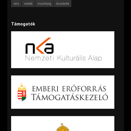
vers
videók
visszhang
önszócikk
Támogatók