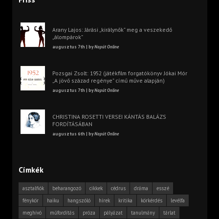
Arany Lajos: Járási „királynők” meg a veszekedő
„álompárok”
augusztus 7th | by
Napút Online
Pozsgai Zsolt: 1952 (játékfilm forgatókönyv Jókai Mór
„A jövő század regénye” című műve alapján)
augusztus 7th | by
Napút Online
CHRISTINA ROSETTI VERSEI KÁNTÁS BALÁZS
FORDÍTÁSÁBAN
augusztus 6th | by
Napút Online
Címkék
asztalfiók
beharangozó
cikkek
cédrus
dráma
esszé
fénykör
haiku
hangszóló
hírek
kritika
körkérdés
levélfa
meghívó
műfordítás
próza
pályázat
tanulmány
tárlat