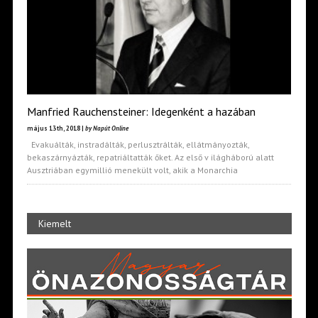
Manfried Rauchensteiner: Idegenként a hazában
május 13th, 2018 |
by Napút Online
Evakuálták, instradálták, perlusztrálták, ellátmányozták,
bekaszárnyázták, repatriáltatták őket. Az első v ilágháború alatt
Ausztriában egymillió menekült volt, akik a Monarchia
Kiemelt