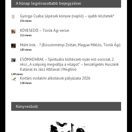
A hónap legolvasottabb bejegyzései
Györgyi Csaba: Lépések könyve (napló) – újabb részletek*
256 views
KÖVESEDŐ – Török Ági versei
213 views
Miért írok… ? (Böszörményi Zoltán, Magyar Miklós, Török Ági)
183 views
ESŐMADARAK – Spirituális költészeti nyári est-sorozat, 2.
rész: „A szépség megváltja a világot” – beszélgetés Huszárik
Katával és Jász Attilával | Meghívó
149 views
Kortárs irodalmi alkotások pályázata 2026
138 views
Könyvesbolt