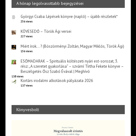
A hónap legolvasottabb bejegyzései
Györgyi Csaba: Lépések könyve (napló) – újabb részletek*
256 views
KÖVESEDŐ – Török Ági versei
227 views
Miért írok… ? (Böszörményi Zoltán, Magyar Miklós, Török Ági)
156 views
ESŐMADARAK – Spirituális költészeti nyári est-sorozat, 3.
rész: „A szeretet gyakorlása” – szvámí Tírtha Fekete könyve –
Beszélgetés Ősz Szabó Évával | Meghívó
138 views
Kortárs irodalmi alkotások pályázata 2026
137 views
Könyvesbolt