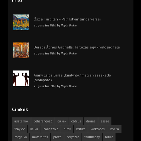
Ősz a Hargitán – Pálfi István János versei
augusztus 8th | by
Napút Online
Berecz Ágnes Gabriella: Tartozás egy kiválóság felé
augusztus 8th | by
Napút Online
Arany Lajos: Járási „királynők” meg a veszekedő
„álompárok”
augusztus 7th | by
Napút Online
Címkék
asztalfiók
beharangozó
cikkek
cédrus
dráma
esszé
fénykör
haiku
hangszóló
hírek
kritika
körkérdés
levélfa
meghívó
műfordítás
próza
pályázat
tanulmány
tárlat