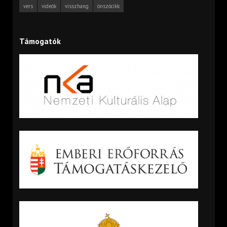
vers
videók
visszhang
önszócikk
Támogatók