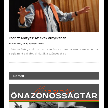
Móritz Mátyás: Az évek árnyékában
május 21st, 2018 |
by Napút Online
Sándor Györgynek Ha nyolcvan éves az ember, azon csak a humor
segít, mint aki alól kihúzták a szőnyeget és
Kiemelt