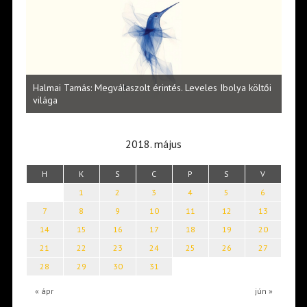
l
Halmai Tamás: Megválaszolt érintés. Leveles Ibolya költői
Laka
világa
2018. május
H
K
S
C
P
S
V
1
2
3
4
5
6
7
8
9
10
11
12
13
14
15
16
17
18
19
20
21
22
23
24
25
26
27
28
29
30
31
« ápr
jún »