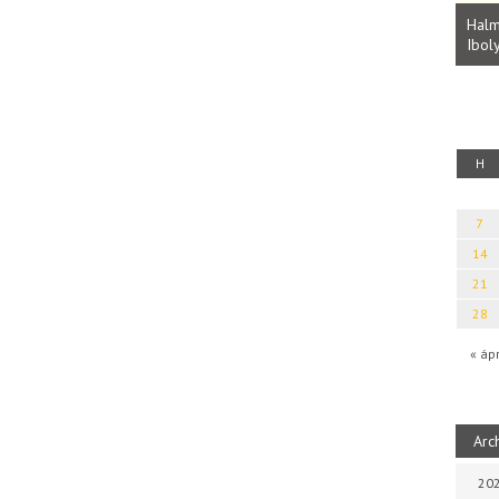
 Baul: A NAGY LELKEK DALAI.
s a bául ösvénybe (Fordította:
Halmai Tamás: Megválaszolt érinté
ófia)
Ibolya költői világa
H
7
14
21
28
« áp
Arc
202