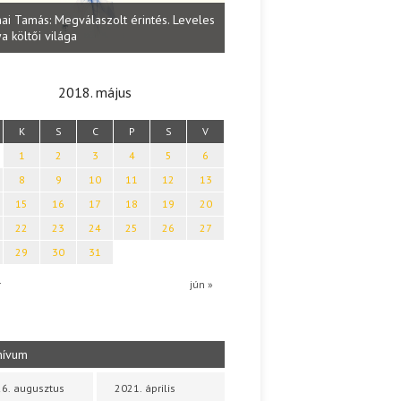
Vitéz Ferenc
Lakatos Fleisz Katalin: Vasárnap délután
s. Leveles
(55 lecke az 
Sárszegen
idejéről és a
2018. május
K
S
C
P
S
V
1
2
3
4
5
6
8
9
10
11
12
13
15
16
17
18
19
20
22
23
24
25
26
27
29
30
31
r
jún »
hívum
6. augusztus
2021. április