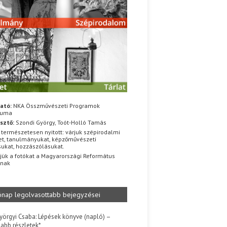
ató:
NKA Összművészeti Programok
iuma
sztő:
Szondi György, Toót-Holló Tamás
 természetesen nyitott: várjuk szépirodalmi
t, tanulmányukat, képzőművészeti
sukat, hozzászólásukat.
jük a fotókat a Magyarországi Református
znak
ónap legolvasottabb bejegyzései
yörgyi Csaba: Lépések könyve (napló) –
jabb részletek*