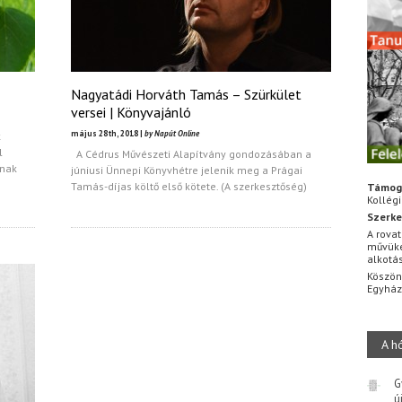
Nagyatádi Horváth Tamás – Szürkület
versei | Könyvajánló
május 28th, 2018 |
by Napút Online
k
l
A Cédrus Művészeti Alapítvány gondozásában a
znak
júniusi Ünnepi Könyvhétre jelenik meg a Prágai
Tamás-díjas költő első kötete. (A szerkesztőség)
Támog
Kollég
Szerke
A rovat
művüke
alkotá
Köszön
Egyhá
A h
G
ú