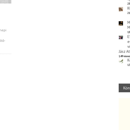
25
K
21
M
M
nepi
15
E
ltő-
e
v
Jász At
149 view
K
13
Kön