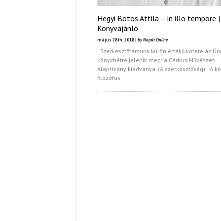
Hegyi Botos Attila – in illo tempore |
Könyvajánló
május 28th, 2018 |
by Napút Online
Szerkesztőtársunk külön értékű kötete az Ün
Könyvhétre jelenik meg: a Cédrus Művészeti
Alapítvány kiadványa. (A szerkesztőség) A kö
filozófus