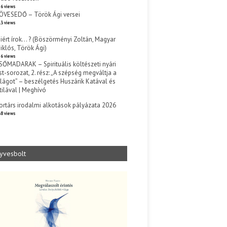
6 views
ÖVESEDŐ – Török Ági versei
3 views
iért írok… ? (Böszörményi Zoltán, Magyar
iklós, Török Ági)
6 views
SŐMADARAK – Spirituális költészeti nyári
st-sorozat, 2. rész: „A szépség megváltja a
ilágot” – beszélgetés Huszárik Katával és
tilával | Meghívó
s
ortárs irodalmi alkotások pályázata 2026
8 views
yvesbolt