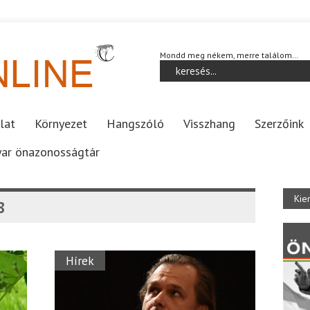
Mondd meg nékem, merre találom…
lat
Környezet
Hangszóló
Visszhang
Szerzőink
ar önazonosságtár
Kie
8
Hírek