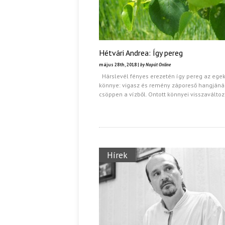
Hétvári Andrea: Így pereg
május 28th, 2018 |
by Napút Online
Hárslevél fényes erezetén így pereg az ege
könnye: vigasz és remény záporeső hangjáná
csöppen a vízből. Ontott könnyei visszaválto
Hírek