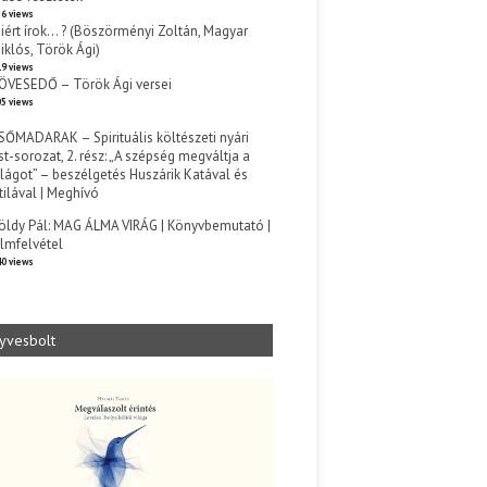
6 views
iért írok… ? (Böszörményi Zoltán, Magyar
iklós, Török Ági)
9 views
ÖVESEDŐ – Török Ági versei
5 views
SŐMADARAK – Spirituális költészeti nyári
st-sorozat, 2. rész: „A szépség megváltja a
ilágot” – beszélgetés Huszárik Katával és
tilával | Meghívó
s
öldy Pál: MAG ÁLMA VIRÁG | Könyvbemutató |
ilmfelvétel
0 views
yvesbolt