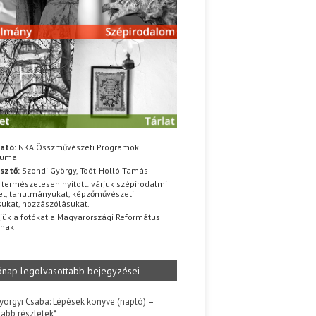
ató:
NKA Összművészeti Programok
iuma
sztő:
Szondi György, Toót-Holló Tamás
 természetesen nyitott: várjuk szépirodalmi
t, tanulmányukat, képzőművészeti
sukat, hozzászólásukat.
jük a fotókat a Magyarországi Református
znak
ónap legolvasottabb bejegyzései
yörgyi Csaba: Lépések könyve (napló) –
jabb részletek*