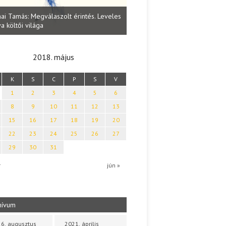
Lakatos Fleisz Katalin: Vasárna
ai Tamás: Megválaszolt érintés. Leveles
Sárszegen
a költői világa
2018. május
K
S
C
P
S
V
1
2
3
4
5
6
8
9
10
11
12
13
15
16
17
18
19
20
22
23
24
25
26
27
29
30
31
r
jún »
hívum
6. augusztus
2021. április