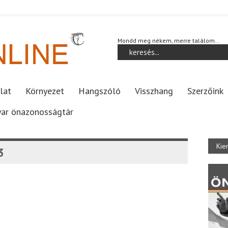
Mondd meg nékem, merre találom…
lat
Környezet
Hangszóló
Visszhang
Szerzőink
ar önazonosságtár
Kie
3