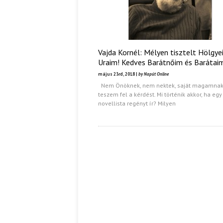
Vajda Kornél: Mélyen tisztelt Hölgye
Uraim! Kedves Barátnőim és Barátai
május 23rd, 2018 |
by Napút Online
Nem Önöknek, nem nektek, saját magamna
teszem fel a kérdést. Mi történik akkor, ha egy
novellista regényt ír? Milyen