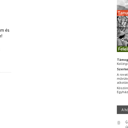
im és
m!
k
Támog
Kollég
Szerke
A rovat
művüke
alkotá
Köszön
Egyhá
A h
G
ú