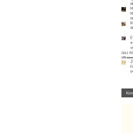
25
M
M
21
K
20
E
e
v
Jász At
193 view
Z
F
14
Kön