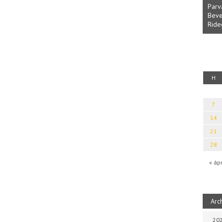
Parvathy Baul: A NAGY LEL
Bevezetés a bául ösvénybe 
Rideg Zsófia)
áplán Géza: Erotikai kalauz
H
7
14
21
28
« áp
Arc
202