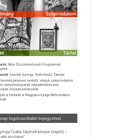
ató:
NKA Összművészeti Programok
iuma
sztő:
Szondi György, Toót-Holló Tamás
 természetesen nyitott: várjuk szépirodalmi
t, tanulmányukat, képzőművészeti
sukat, hozzászólásukat.
jük a fotókat a Magyarországi Református
znak
ónap legolvasottabb bejegyzései
yörgyi Csaba: Lépések könyve (napló) –
jabb részletek*