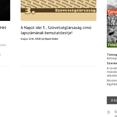
(Hét
A Napút idei 3., Szövetségtársaság című
lapszámának bemutatóestje!
május 12th, 2018 |
by Napút Online
éptei
k
Támog
Kollég
Szerke
A rovat
művüke
alkotá
Köszön
Egyhá
A h
G
ú