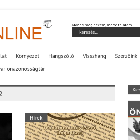
Mondd meg nékem, merre találom…
lat
Környezet
Hangszóló
Visszhang
Szerzőink
ar önazonosságtár
Kie
2
Hírek