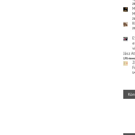
25
M
M
21
K
20
E
e
v
Jász At
193 view
Z
F
14
Kön