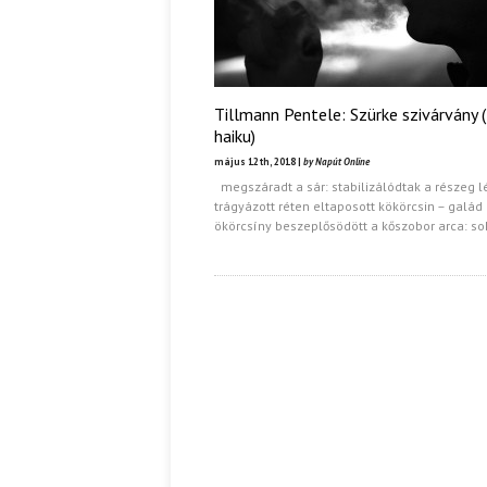
Tillmann Pentele: Szürke szivárvány 
haiku)
május 12th, 2018 |
by Napút Online
megszáradt a sár: stabilizálódtak a részeg l
trágyázott réten eltaposott kökörcsin – galád
ökörcsíny beszeplősödött a kőszobor arca: so