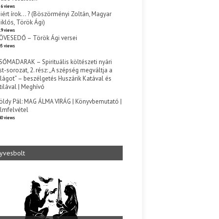
6 views
iért írok… ? (Böszörményi Zoltán, Magyar
iklós, Török Ági)
9 views
ÖVESEDŐ – Török Ági versei
5 views
SŐMADARAK – Spirituális költészeti nyári
st-sorozat, 2. rész: „A szépség megváltja a
ilágot” – beszélgetés Huszárik Katával és
tilával | Meghívó
s
öldy Pál: MAG ÁLMA VIRÁG | Könyvbemutató |
ilmfelvétel
0 views
yvesbolt