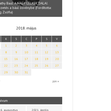
KEK DALAI.
Lakat
(Fordította:
Halmai Tamás: Megválaszolt érintés. Leveles
Sárs
Ibolya költői világa
2018. május
K
S
C
P
S
V
1
2
3
4
5
6
8
9
10
11
12
13
15
16
17
18
19
20
22
23
24
25
26
27
29
30
31
r
jún »
hívum
6. augusztus
2021. április