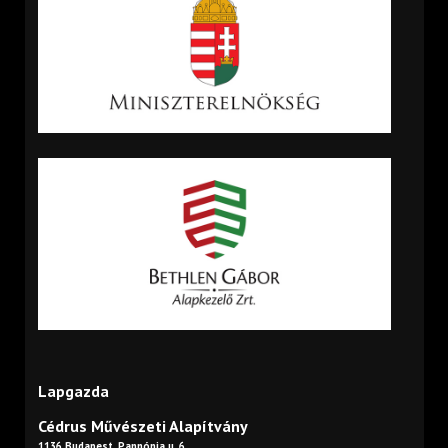
Lapgazda
Cédrus Művészeti Alapítvány
1136 Budapest, Pannónia u. 6.