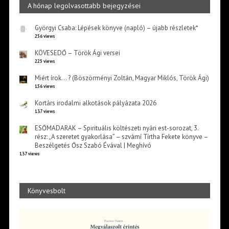
A hónap legolvasottabb bejegyzései
Györgyi Csaba: Lépések könyve (napló) – újabb részletek*
256 views
KÖVESEDŐ – Török Ági versei
225 views
Miért írok… ? (Böszörményi Zoltán, Magyar Miklós, Török Ági)
156 views
Kortárs irodalmi alkotások pályázata 2026
137 views
ESŐMADARAK – Spirituális költészeti nyári est-sorozat, 3.
rész: „A szeretet gyakorlása” – szvámí Tírtha Fekete könyve –
Beszélgetés Ősz Szabó Évával | Meghívó
137 views
Könyvesbolt