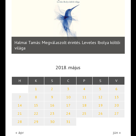
l
Halmai Tamás: Megválaszolt érintés. Leveles Ibolya költői
Laka
világa
2018. május
H
K
S
C
P
S
V
1
2
3
4
5
6
7
8
9
10
11
12
13
14
15
16
17
18
19
20
21
22
23
24
25
26
27
28
29
30
31
« ápr
jún »