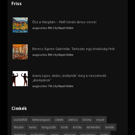
Friss
Ősz a Hargitán – Pálfi István János versei
augusztus 8th | by
Napút Online
Berecz Ágnes Gabriella: Tartozás egy kiválóság felé
augusztus 8th | by
Napút Online
Arany Lajos: Járási „királynők” meg a veszekedő
„álompárok”
augusztus 7th | by
Napút Online
Címkék
asztalfiók
beharangozó
cikkek
cédrus
dráma
esszé
fénykör
haiku
hangszóló
hírek
kritika
körkérdés
levélfa
meghívó
műfordítás
próza
pályázat
tanulmány
tárlat