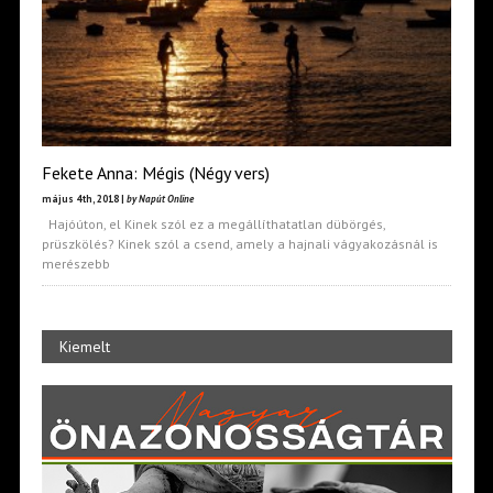
Fekete Anna: Mégis (Négy vers)
május 4th, 2018 |
by Napút Online
Hajóúton, el Kinek szól ez a megállíthatatlan dübörgés,
prüszkölés? Kinek szól a csend, amely a hajnali vágyakozásnál is
merészebb
Kiemelt