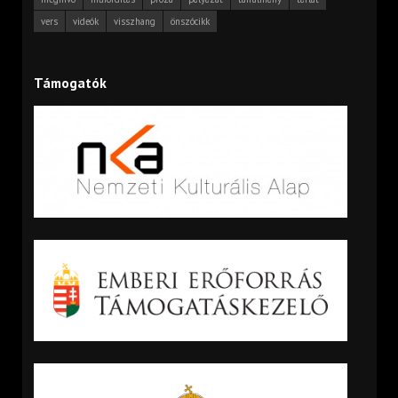
vers
videók
visszhang
önszócikk
Támogatók