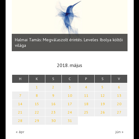
l
Halmai Tamás: Megválaszolt érintés. Leveles Ibolya költői
Laka
világa
2018. május
H
K
S
C
P
S
V
1
2
3
4
5
6
7
8
9
10
11
12
13
14
15
16
17
18
19
20
21
22
23
24
25
26
27
28
29
30
31
« ápr
jún »