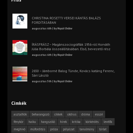
CHRISTINA ROSETTI VERSEI KÁNTÁS BALÁZS
FORDÍTÁSÁBAN
augusztus 6th | by
Napút Online
ÍRÁSFRÁSZ – Magánszociográfiák 1956-ról Horváth
Júlia Borbála összeállításában. Első, bevezető rész
augusztus 6th | by
Napút Online
2650 – Jámborné Balog Tünde, Kovács katáng Ferenc,
Sári László
augusztus 5th | by
Napút Online
Címkék
asztalfiók
beharangozó
cikkek
cédrus
dráma
esszé
fénykör
haiku
hangszóló
hírek
kritika
körkérdés
levélfa
meghívó
műfordítás
próza
pályázat
tanulmány
tárlat