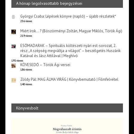
A hónap legolvasottabb bejegyzései
Györgyi Csaba: Lépések könyve (napló) – újabb részletek*
256 views
Miért írok… ? (Böszörményi Zoltán, Magyar Miklós, Török Ági)
219 views
ESŐMADARAK – Spirituális költészeti nyári est-sorozat, 2.
rész: „A szépség megváltja a világot” – beszélgetés Huszárik
Katával és Jász Attilával | Meghívó
193 views
KÖVESEDŐ – Török Ági versei
186 views
Zöldy Pál: MAG ÁLMA VIRÁG | Könyvbemutató | Filmfelvétel
140 views
Könyvesbolt