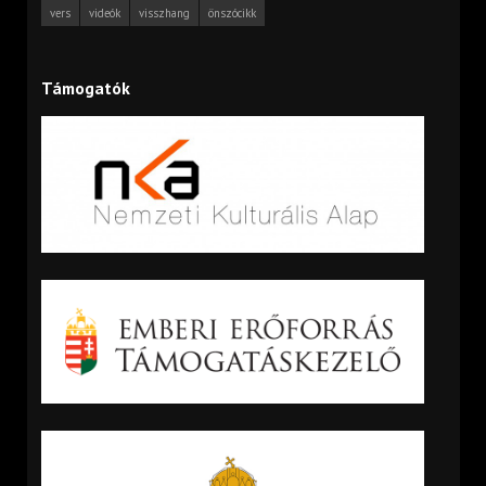
vers
videók
visszhang
önszócikk
Támogatók