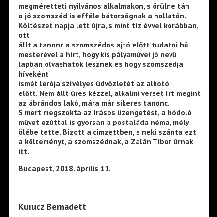
megméretteti nyilvános alkalmakon, s örülne tán
a jó szomszéd is efféle bátorságnak a hallatán.
Költészet napja lett újra, s mint tíz évvel korábban,
ott
állt a tanonc a szomszédos ajtó előtt tudatni hű
mesterével a hírt, hogy kis pályaművei jó nevű
lapban olvashatók lesznek és hogy szomszédja
híveként
ismét lerója szívélyes üdvözletét az alkotó
előtt. Nem állt üres kézzel, alkalmi verset írt megint
az ábrándos lakó, mára már sikeres tanonc.
S mert megszokta az írásos üzengetést, a hódoló
művet ezúttal is gyorsan a postaláda néma, mély
ölébe tette. Bízott a címzettben, s neki szánta ezt
a költeményt, a szomszédnak, a Zalán Tibor úrnak
itt.
Budapest, 2018. április 11.
Kurucz Bernadett