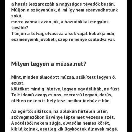
a hazát leszarozzák a nagyságos tévedők bután.
Múljon a szégyenünk, ó, mi így nem szenvedhetünk
soká,
merre vannak azon jók, a hazudókkal megyünk
tovább?
Tűnjön a tolvaj, olvassza a sok vajat kobakja már,
eszményeink jövőbéli, szép reménye csalódva vár.
Milyen legyen a múzsa.net?
Mint, minden álmodott múzsa, szőkített legyen ő,
ezüst,
költőket mindig ihletve, legyen egy délibáb, ne füst.
Telt idomú avagy csinos, ezerarcú legyen, derűs,
ölében nekem is hely lesz, amikor idehúz e bűn.
Az egértől sikítson, ha ablakán hirtelen letér,
szövegmezőkön ösvénye lépteimet vezesse szét.
A sötétből nekem súgja, olvasóim nemes körét,
kik lájkolnak, esetleg kik ügyködtek álnevek mögé.