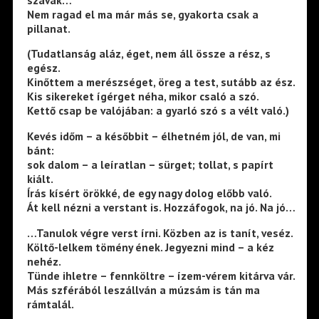
Nem ragad el ma már más se, gyakorta csak a
pillanat.
(Tudatlanság aláz, éget, nem áll össze a rész, s
egész.
Kinőttem a merészséget, öreg a test, sutább az ész.
Kis sikereket ígérget néha, mikor csaló a szó.
Kettő csap be valójában: a gyarló szó s a vélt való.)
Kevés időm – a későbbit – élhetném jól, de van, mi
bánt:
sok dalom – a leíratlan – sürget; tollat, s papírt
kiált.
Írás kísért örökké, de egy nagy dolog előbb való.
Át kell nézni a verstant is. Hozzáfogok, na jó. Na jó…
…Tanulok végre verst írni. Közben az is tanít, veséz.
Költő-lelkem tömény ének. Jegyezni mind – a kéz
nehéz.
Tünde ihletre – fennköltre – ízem-vérem kitárva vár.
Más szférából leszállván a múzsám is tán ma
rámtalál.