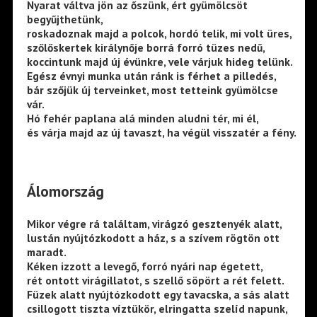
Nyarat váltva jön az őszünk, ért gyümölcsöt
begyűjthetünk,
roskadoznak majd a polcok, hordó telik, mi volt üres,
szőlőskertek királynője borrá forró tüzes nedű,
koccintunk majd új évünkre, vele várjuk hideg telünk.
Egész évnyi munka után ránk is férhet a pilledés,
bár szőjük új terveinket, most tetteink gyümölcse
vár.
Hó fehér paplana alá minden aludni tér, mi él,
és várja majd az új tavaszt, ha végül visszatér a fény.
Álomország
Mikor végre rá találtam, virágzó gesztenyék alatt,
lustán nyújtózkodott a ház, s a szívem rögtön ott
maradt.
Kéken izzott a levegő, forró nyári nap égetett,
rét ontott virágillatot, s szellő söpört a rét felett.
Füzek alatt nyújtózkodott egy tavacska, a sás alatt
csillogott tiszta víztükör, elringatta szelíd napunk,