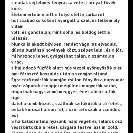
s nádak sejtelmes fényrácsa vetett árnyat füvek
köré.
Életem értelme lett e folyó ölelte tarka rét,
hol szabad csikóként nyargalt a szél, és lelkem oly
vidám
volt, és gondtalan, mint soha, és boldog lett a
létezés.
Munka is akadt bőviben, rendet vágni az elvadult,
dúsan burjánzó növények közt, szépet lelni, és a jót,
mi hasznos lehet, gyógyíthat talán, a számtalan
virág,
s hajladozó fűzfák alatt hűs vízzel gyöngyöző kis ér,
ami fárasztó kaszálás után a szomjat oltaná.
Égre törő nyárfák lombján csillan fénylőn a napsugár
nyári záporok cseppjei megülnek mogyorók során,
ringatnak nagy szemű meggyet, édes almát a fák,
rigó
dalol a lomb között, szállnak szitakötők a tó felett,
békák kórusa harsan fel, s szertefoszlik a csendes
est.
S ha kalászérlelő nyarunk majd véget ér, taláros ősz
veszi birtokba a rétet, sárgára festve, azt mi zöld.
Gyors lábon ér ide a vén ősz, mindenre ködöt borít,