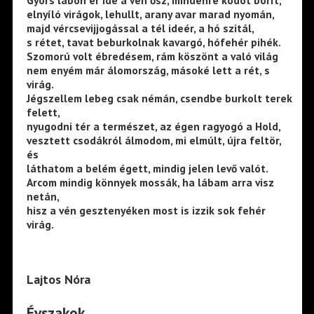
elnyíló virágok, lehullt, arany avar marad nyomán,
majd vércsevijjogással a tél ideér, a hó szitál,
s rétet, tavat beburkolnak kavargó, hófehér pihék.
Szomorú volt ébredésem, rám köszönt a való világ
nem enyém már álomország, másoké lett a rét, s
virág.
Jégszellem lebeg csak némán, csendbe burkolt terek
felett,
nyugodni tér a természet, az égen ragyogó a Hold,
vesztett csodákról álmodom, mi elmúlt, újra feltör,
és
láthatom a belém égett, mindig jelen levő valót.
Arcom mindig könnyek mossák, ha lábam arra visz
netán,
hisz a vén gesztenyéken most is izzik sok fehér
virág.
Lajtos Nóra
Évszakok