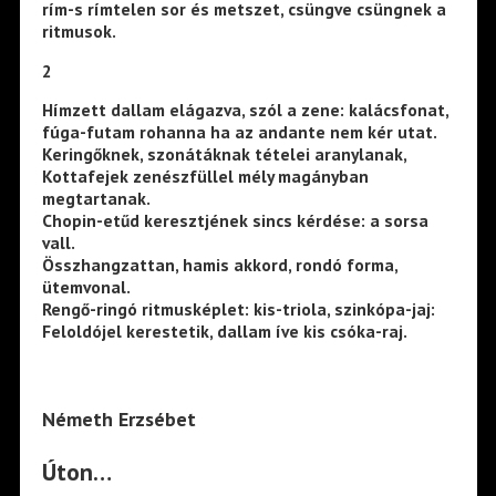
rím-s rímtelen sor és metszet, csüngve csüngnek a
ritmusok.
2
Hímzett dallam elágazva, szól a zene: kalácsfonat,
fúga-futam rohanna ha az andante nem kér utat.
Keringőknek, szonátáknak tételei aranylanak,
Kottafejek zenészfüllel mély magányban
megtartanak.
Chopin-etűd keresztjének sincs kérdése: a sorsa
vall.
Összhangzattan, hamis akkord, rondó forma,
ütemvonal.
Rengő-ringó ritmusképlet: kis-triola, szinkópa-jaj:
Feloldójel kerestetik, dallam íve kis csóka-raj.
Németh Erzsébet
Úton…