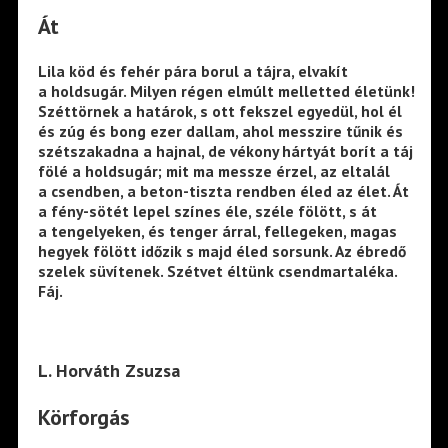
Át
Lila köd és fehér pára borul a tájra, elvakít
a holdsugár. Milyen régen elmúlt melletted életünk!
Széttörnek a határok, s ott fekszel egyedül, hol él
és zúg és bong ezer dallam, ahol messzire tűnik és
szétszakadna a hajnal, de vékony hártyát borít a táj
fölé a holdsugár; mit ma messze érzel, az eltalál
a csendben, a beton-tiszta rendben éled az élet. Át
a fény-sötét lepel színes éle, széle fölött, s át
a tengelyeken, és tenger árral, fellegeken, magas
hegyek fölött időzik s majd éled sorsunk. Az ébredő
szelek süvítenek. Szétvet éltünk csendmartaléka.
Fáj.
L. Horváth Zsuzsa
Körforgás