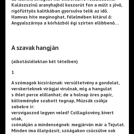
Kalászszínű aranyhajból koszorút fon a múlt s jövő,
rigófüttyös kalitkában gyorsulva telik az idő.
Hamvas hite meginoghat, félelmében kitárul ő:
Angyalszárnya a kórházból égi szirten ellibbenő…
A szavak hangján
(alkotáslélektan két tételben)
1
A szómagok kicsíráznak: versültetvény a gondolat,
verskerteknek virágjai virulnak, míg a hangulat
s ihlet perce elillanhat; de a holnap üres papír,
költeménybe szabott tegnap, Múzsák csókja
sebekre ír:
versvigaszod legyen veled! Csillagösvény, kivert
utak,
csónakján a mindenségnek: megjárván már a Tejutat.
Minden ima illatpázsit, szóágakon csücsülve sok