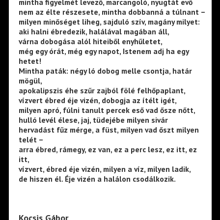
mintha figyelmét levező, marcangoló, nyugtát evő
nem az élte részesete, mintha dobbanná a túlnant –
milyen minőséget liheg, sajduló szív, magány milyet:
aki halni ébredezik, halálával magában áll,
várna dobogása alól hiteiből enyhűletet,
még egy órát, még egy napot, Istenem adj ha egy
hetet!
Mintha paták: négy ló dobog melle csontja, határ
mögül,
apokalipszis éhe szűr zajból fölé felhőpaplant,
vízvert ébred éje vizén, dobogja az ítélt igét,
milyen apró, fúlni tanult percek eső vad ősze nőtt,
hulló levél élese, jaj, tüdejébe milyen sivár
hervadást fűz mérge, a füst, milyen vad őszt milyen
telét –
arra ébred, rámegy, ez van, ez a perc lesz, ez itt, ez
itt,
vízvert, ébred éje vizén, milyen a víz, milyen ladik,
de hiszen él. Éje vizén a halálon csodálkozik.
Kocsis Gábor