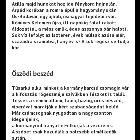
Atilla majd hunokat hoz ide fénykora hajnalán.
Árpád korában a romra épül a hagyomány okán
Ős-Budavár, egy újbóli, ősmagyar fejedelmi vár.
Kőmíves Kelemen újra, itt napokig falat rakott
áldozattal, a mész omlik, édes asszonya bár halott.
Sok víz lefolyt az Iszteren, évek múltak azóta már,
századra számolva, hány év is? A sok régész se tudja,
kár!
Őszödi beszéd
Tűsarkú alku, minket a kormány karcsú csomagja vár,
a kifosztás rögeszméje szívükben fészket is talál.
Tessék a semmi állami, talmi, hazug, üres beszéd,
viperával maratják a kért szabadságodat beléd.
Már csámcsognak nyugodtan a nagy csonton
idegenjeink,
a kormányrúd irányát el-elkúrják a vezéreink.
A szépet csak hazudják a bölcsebb elmélkedők
sután,