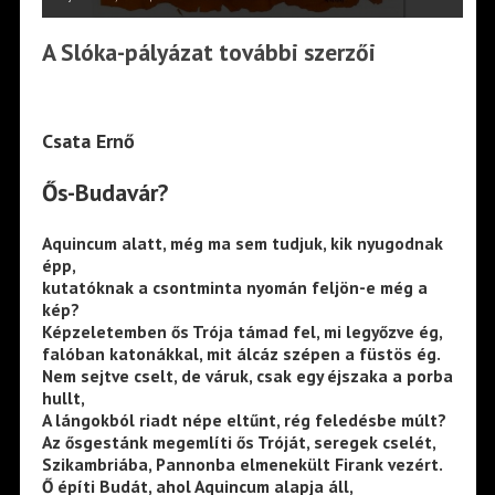
A Slóka-pályázat további szerzői
Csata Ernő
Ős-Budavár?
Aquincum alatt, még ma sem tudjuk, kik nyugodnak
épp,
kutatóknak a csontminta nyomán feljön-e még a
kép?
Képzeletemben ős Trója támad fel, mi legyőzve ég,
falóban katonákkal, mit álcáz szépen a füstös ég.
Nem sejtve cselt, de váruk, csak egy éjszaka a porba
hullt,
A lángokból riadt népe eltűnt, rég feledésbe múlt?
Az ősgestánk megemlíti ős Tróját, seregek cselét,
Szikambriába, Pannonba elmenekült Firank vezért.
Ő építi Budát, ahol Aquincum alapja áll,