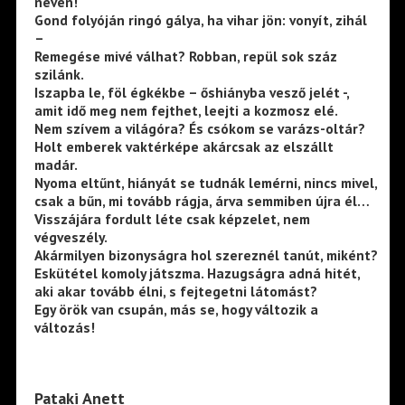
nevén!
Gond folyóján ringó gálya, ha vihar jön: vonyít, zihál
–
Remegése mivé válhat? Robban, repül sok száz
szilánk.
Iszapba le, föl égkékbe – őshiányba vesző jelét -,
amit idő meg nem fejthet, leejti a kozmosz elé.
Nem szívem a világóra? És csókom se varázs-oltár?
Holt emberek vaktérképe akárcsak az elszállt
madár.
Nyoma eltűnt, hiányát se tudnák lemérni, nincs mivel,
csak a bűn, mi tovább rágja, árva semmiben újra él…
Visszájára fordult léte csak képzelet, nem
végveszély.
Akármilyen bizonyságra hol szereznél tanút, miként?
Eskütétel komoly játszma. Hazugságra adná hitét,
aki akar tovább élni, s fejtegetni látomást?
Egy örök van csupán, más se, hogy változik a
változás!
Pataki Anett