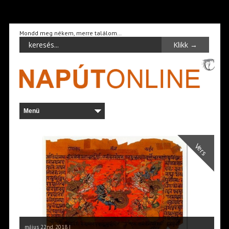
Mondd meg nékem, merre találom…
Vers
május 22nd, 2018 |