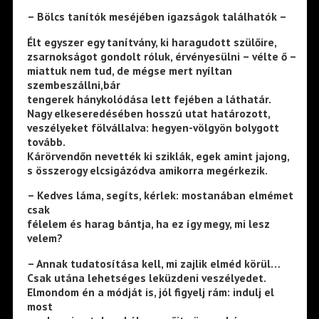
– Bölcs tanítók meséjében igazságok találhatók –
Élt egyszer egy tanítvány, ki haragudott szülőire,
zsarnokságot gondolt róluk, érvényesülni – vélte ő –
miattuk nem tud, de mégse mert nyíltan
szembeszállni,bár
tengerek hánykolódása lett fejében a láthatár.
Nagy elkeseredésében hosszú utat határozott,
veszélyeket fölvállalva: hegyen-völgyön bolygott
tovább.
Kárörvendőn nevették ki sziklák, egek amint jajong,
s összerogy elcsigázódva amikorra megérkezik.
– Kedves láma, segíts, kérlek: mostanában elmémet
csak
félelem és harag bántja, ha ez így megy, mi lesz
velem?
– Annak tudatosítása kell, mi zajlik elméd körül…
Csak utána lehetséges leküzdeni veszélyedet.
Elmondom én a módját is, jól figyelj rám: indulj el
most