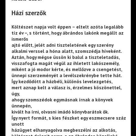
Házi szerzők
Költészet napja volt éppen – eltelt azóta legalább
tíz év –, s történt, hogy ábrándos lakónk megállt az
ismerős
ajtó előtt, jelét adni tiszteletének egy szerény
alkalmi verssel a hóna alatt, szomszédja híveként.
Aztán, hogy mégse üssön ki balul a tiszteletadás,
visszafogta magát végül az ihletett lakószemély,
miként a jó modor kérte, és mellőzve a csengetést,
ünnepi szerzeményét a levélszekrénybe tette hát.
Így kezdődött a házbéli, különös levelezgetés,
mert aznap kelt a válasz is, érzelmes köszönettel,
úgy,
ahogy szomszédok egymásnak írnak a könyvek
ünnepén,
kivált ha írni, olvasni imádó könyvbarátok ők.
Így nyert formát, s kies fészket egy eszmecsere száz
unott
házügyet elhanyagolva megbeszélni az alkotás,
költészet dolgait sorra, s az ábrándos közellakó,