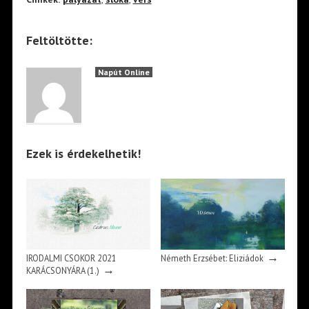
Feltöltötte:
Napút Online
Ezek is érdekelhetik!
→
IRODALMI CSOKOR 2021
Németh Erzsébet: Eliziádok
→
KARÁCSONYÁRA (1.)