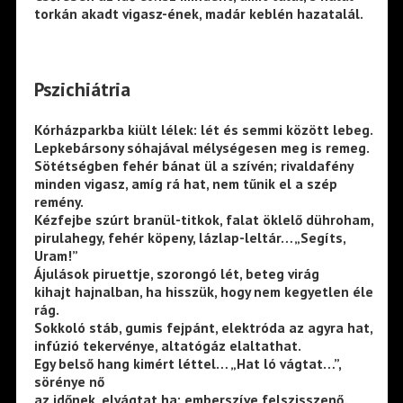
torkán akadt vigasz-ének, madár keblén hazatalál.
Pszichiátria
Kórházparkba kiült lélek: lét és semmi között lebeg.
Lepkebársony sóhajával mélységesen meg is remeg.
Sötétségben fehér bánat ül a szívén; rivaldafény
minden vigasz, amíg rá hat, nem tűnik el a szép
remény.
Kézfejbe szúrt branül-titkok, falat öklelő dühroham,
pirulahegy, fehér köpeny, lázlap-leltár…„Segíts,
Uram!”
Ájulások piruettje, szorongó lét, beteg virág
kihajt hajnalban, ha hisszük, hogy nem kegyetlen éle
rág.
Sokkoló stáb, gumis fejpánt, elektróda az agyra hat,
infúzió tekervénye, altatógáz elaltathat.
Egy belső hang kimért léttel… „Hat ló vágtat…”,
sörénye nő
az időnek, elvágtat ha: emberszíve felszisszenő.