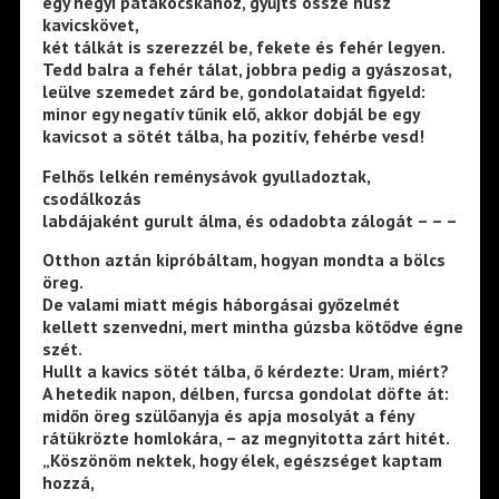
egy hegyi patakocskához, gyűjts össze húsz
kavicskövet,
két tálkát is szerezzél be, fekete és fehér legyen.
Tedd balra a fehér tálat, jobbra pedig a gyászosat,
leülve szemedet zárd be, gondolataidat figyeld:
minor egy negatív tűnik elő, akkor dobjál be egy
kavicsot a sötét tálba, ha pozitív, fehérbe vesd!
Felhős lelkén reménysávok gyulladoztak,
csodálkozás
labdájaként gurult álma, és odadobta zálogát – – –
Otthon aztán kipróbáltam, hogyan mondta a bölcs
öreg.
De valami miatt mégis háborgásai győzelmét
kellett szenvedni, mert mintha gúzsba kötődve égne
szét.
Hullt a kavics sötét tálba, ő kérdezte: Uram, miért?
A hetedik napon, délben, furcsa gondolat döfte át:
midőn öreg szülőanyja és apja mosolyát a fény
rátükrözte homlokára, – az megnyitotta zárt hitét.
„Köszönöm nektek, hogy élek, egészséget kaptam
hozzá,