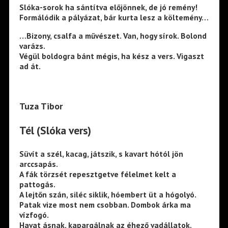
Slóka-sorok ha sántítva előjönnek, de jó remény!
Formálódik a pályázat, bár kurta lesz a költemény…
…Bizony, csalfa a művészet. Van, hogy sírok. Bolond
varázs.
Végül boldogra bánt mégis, ha kész a vers. Vigaszt
ad át.
Tuza Tibor
Tél (Slóka vers)
Süvít a szél, kacag, játszik, s kavart hótól jön
arccsapás.
A fák törzsét repesztgetve félelmet kelt a
pattogás.
A lejtőn szán, siléc siklik, hóembert üt a hógolyó.
Patak vize most nem csobban. Dombok árka ma
vízfogó.
Havat ásnak, kapargálnak az éhező vadállatok.