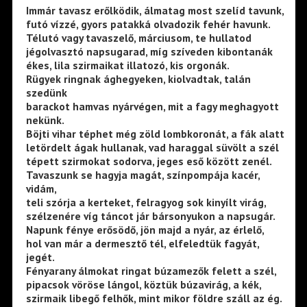
Immár tavasz erőlködik, álmatag most szelíd tavunk,
futó vízzé, gyors patakká olvadozik fehér havunk.
Télutó vagy tavaszelő, márciusom, te hullatod
jégolvasztó napsugarad, míg szíveden kibontanák
ékes, lila szirmaikat illatozó, kis orgonák.
Rügyek ringnak ághegyeken, kiolvadtak, talán
szedünk
barackot hamvas nyárvégen, mit a fagy meghagyott
nekünk.
Böjti vihar téphet még zöld lombkoronát, a fák alatt
letördelt ágak hullanak, vad haraggal süvölt a szél
tépett szirmokat sodorva, jeges eső között zenél.
Tavaszunk se hagyja magát, színpompája kacér,
vidám,
teli szórja a kerteket, felragyog sok kinyílt virág,
szélzenére víg táncot jár bársonyukon a napsugár.
Napunk fénye erősödő, jön majd a nyár, az érlelő,
hol van már a dermesztő tél, elfeledtük fagyát,
jegét.
Fényarany álmokat ringat búzamezők felett a szél,
pipacsok vöröse lángol, köztük búzavirág, a kék,
szirmaik libegő felhők, mint mikor földre száll az ég.