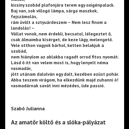
kicsiny szobád plafonjára terem egy oxigénpalack.
Baj van, sok villogó lámpa, sárga maszkok,
fejszámolás,
rám üvölt a sztyuárdeszem – Nem lesz finom a
landolás! –
Vállat vonok, nem érdekli, becsatol, lélegeztet ő,
csak álmaimba kísérget, de keze lágy, melengető.
Vele otthon vagyok bárhol, ketten belakjuk a
szobád,
nem hiánylom az ablakba ragadt orrod fitos nyomát.
Lásd ő itt van velem most is, hogy lenyelt néma
vasmadár,
jött utánam dalolván egy dalt, kezében ezüst pohár.
Abba teszem virágom, ha elkezdünk majd zuhanni ó!
vasmadárnak savát inni mézédes, üde passió.
Szabó Julianna
Az amatőr költő és a slóka-pályázat