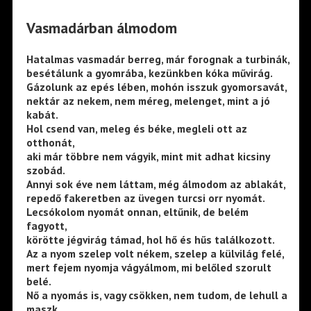
Vasmadárban álmodom
Hatalmas vasmadár berreg, már forognak a turbinák,
besétálunk a gyomrába, kezünkben kóka művirág.
Gázolunk az epés lében, mohón isszuk gyomorsavát,
nektár az nekem, nem méreg, melenget, mint a jó
kabát.
Hol csend van, meleg és béke, megleli ott az
otthonát,
aki már többre nem vágyik, mint mit adhat kicsiny
szobád.
Annyi sok éve nem láttam, még álmodom az ablakát,
repedő fakeretben az üvegen turcsi orr nyomát.
Lecsókolom nyomát onnan, eltűnik, de belém
fagyott,
körötte jégvirág támad, hol hő és hűs találkozott.
Az a nyom szelep volt nékem, szelep a külvilág felé,
mert fejem nyomja vágyálmom, mi belőled szorult
belé.
Nő a nyomás is, vagy csökken, nem tudom, de lehull a
maszk,