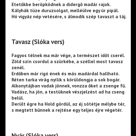
Etetőkbe beröpködnek a didergő madár rajok.
Kályhák tüze duruzsolgat, melléülve egy úr pipál.
Hó vigyáz nép vetésére, s álmodik szép tavaszt a táj.
Tavasz (Slóka vers)
Fagyos télnek ma már vége, a természet időt cserél.
Zöld szín csordul a szürkébe, a széllel most tavasz
zenél.
Erdőben már rigó ének és más madárdal hallható.
Réten tarka virág nyílik s körüldongja a sok bogár.
Alkonytájban vadak jönnek, vonzza őket a zsenge fű.
Vadász, ha jön, a testüknek vészjelzést ad ha cseng
belül.
Derült égre ha Hold gördül, az éj sötétje mélybe tér,
s megtett bűnnek a rejtése egy teljes éjre végetér.
Nyár (Slóka vers)