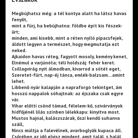
Megbújhatsz még: a tél kontya alatt ha látsz havas
fenyőt,
mint a fürj, ha bebújhatna: földbe épít kis fészek-
űrt;
minden, ami kisebb, mint a réten nyíló pipacsfejek,
áldott legyen a természet, hogy megmutatja ezt
neked.
Ajkaidon havas réteg, fagyott mosoly, kemény kenet,
Elnémul a varjúnóta; téli holdszáj: fehér keret.
Csillagvirág nyit álmodban, kivarrod a sötét eget,
Szeretet-fürt, nap-éj tánca, emlék-balzsam…amint
lehet.
Libbenő nyár kalapján a napraforgó tekintget, ám
hosszú nappalok sóhajtnak: az éjszaka csak egyre
vár.
Vihar előtti csönd támad, félelem-kő, szivárványok
hídfőjénél lilás színben lélekkapu: kinyitva most.
Mustos hajnal, kalászszárak, őszi kendő suhanva
száll,
Nincs múltja a falevélnek, avarboglyák kupaca áll.
Csőrében az idő elvisz mindent, amit talál, s halál