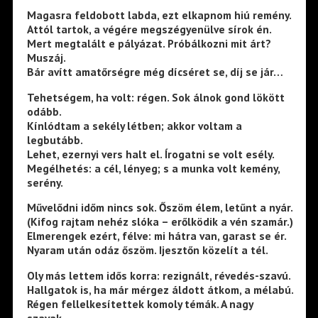
Magasra feldobott labda, ezt elkapnom hiú remény.
Attól tartok, a végére megszégyenülve sírok én.
Mert megtalált e pályázat. Próbálkozni mit árt?
Muszáj.
Bár avítt amatőrségre még dícséret se, díj se jár…
Tehetségem, ha volt: régen. Sok álnok gond lökött
odább.
Kínlódtam a sekély létben; akkor voltam a
legbutább.
Lehet, ezernyi vers halt el. Írogatni se volt esély.
Megélhetés: a cél, lényeg; s a munka volt kemény,
serény.
Művelődni időm nincs sok. Őszöm élem, letűnt a nyár.
(Kifog rajtam nehéz slóka – erőlködik a vén szamár.)
Elmerengek ezért, félve: mi hátra van, garast se ér.
Nyaram után odáz őszöm. Ijesztőn közelít a tél.
Oly más lettem idős korra: rezignált, révedés-szavú.
Hallgatok is, ha már mérgez áldott átkom, a mélabú.
Régen fellelkesítettek komoly témák. A nagy
szavak…