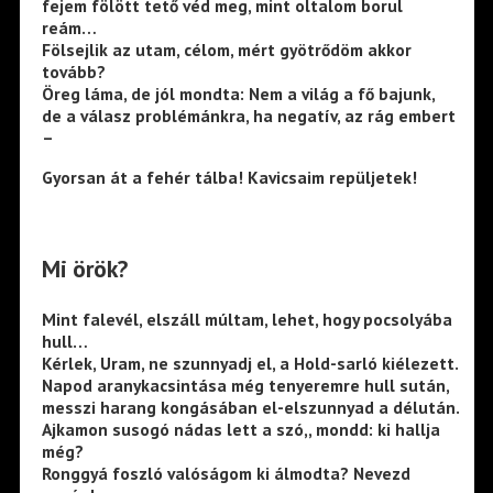
fejem fölött tető véd meg, mint oltalom borul
reám…
Fölsejlik az utam, célom, mért gyötrődöm akkor
tovább?
Öreg láma, de jól mondta: Nem a világ a fő bajunk,
de a válasz problémánkra, ha negatív, az rág embert
–
Gyorsan át a fehér tálba! Kavicsaim repüljetek!
Mi örök?
Mint falevél, elszáll múltam, lehet, hogy pocsolyába
hull…
Kérlek, Uram, ne szunnyadj el, a Hold-sarló kiélezett.
Napod aranykacsintása még tenyeremre hull sután,
messzi harang kongásában el-elszunnyad a délután.
Ajkamon susogó nádas lett a szó,, mondd: ki hallja
még?
Ronggyá foszló valóságom ki álmodta? Nevezd