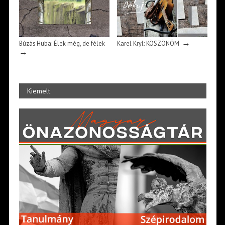
→
Búzás Huba: Élek még, de félek
Karel Kryl: KÖSZÖNÖM
→
Kiemelt