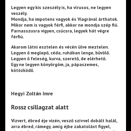
Legyen egy kis szeszély is, ha vírusos, ne legyen
veszély.
Mondja, ha impotens vagyok és Viagrával árthatok.
Mikor nem is vagyok férfi, akkor ne mondja szép fiú.
Parnasszusra vigyen, csúcsra, legyek hát végre
férfiú.
Akarom látni esztelen és vécén ülve meztelen.
Legyen ő meglepő, céda, ruhában lenge, bűvölő.
Legyen ő feleség, kurva, szerető, de elérhető.
Egy ne legyen könyörgöm, ja, pápaszemes,
kötözködő.
Hegyi Zoltán Imre
Rossz csillagzat alatt
Vízvert, ébred éje vizén, vesző szívvel dobált halál,
arra ébred, rámegy, amíg éjbe zakatolást figyel,