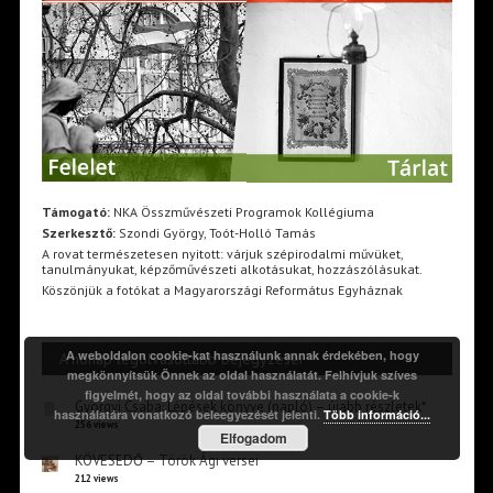
Támogató:
NKA Összművészeti Programok Kollégiuma
Szerkesztő:
Szondi György, Toót-Holló Tamás
A rovat természetesen nyitott: várjuk szépirodalmi művüket,
tanulmányukat, képzőművészeti alkotásukat, hozzászólásukat.
Köszönjük a fotókat a Magyarországi Református Egyháznak
A weboldalon cookie-kat használunk annak érdekében, hogy
A hónap legolvasottabb bejegyzései
megkönnyítsük Önnek az oldal használatát. Felhívjuk szíves
figyelmét, hogy az oldal további használata a cookie-k
Györgyi Csaba: Lépések könyve (napló) – újabb részletek*
használatára vonatkozó beleegyezését jelenti.
Több információ...
256 views
Elfogadom
KÖVESEDŐ – Török Ági versei
212 views