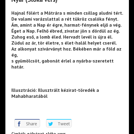
Hajnal fölért a Mátrára s minden csillag aludni tért.
De valami varázslattal a rét tükröz csalóka fényt.
Ám, amint a Nap ér égre, harmat-fénynek eljő a vég.
Éget a Nap. Felhő ébred, zivatar jön s dördül az ég.
Zuhog eső, a lomb éled. Hervadt levél is újra él.
Zúdul az ár, tör életre, s élet-halál helyet cserél.
Az alkonyat szivárványt hoz. Békében már a föld az
ég,
s gyümölcsöt, gabonát érlel a nyárba-szeretett
határ.
Illusztráció: Illusztrált kézirat-töredék a
Mahabharatából
Share
Tweet
Cimkék:
pályázat
,
slóka
,
vers