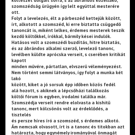
szomszédság ürügyén így lelt egyúttal mesterére
ott.
Folyt a levelezés, élt a párbeszéd kettejük között,
írt, alkotott a szomszéd, ki erre biztatta csüggedő
tanoncát is, miként lelkes, érdemes mesterek teszik
kezdő költőkkel, írókkal, bármily kései indulók.
Hatásos volt a szomszédi buzdítás, hitre biztatás,
és az ábrándos alkalmi szerző, levelező tanonc,
levélben küldte aprócska verseit, s cserében kritikát
kapott
minden művére, pártatlan, elvszerű véleményezést.
Nem történt semmi látványos, így folyt a munka két
lakó
között, kiket a jó sorsuk épp időben közös fedél
alá hozott, s akiknek a lépcsőházi találkozás
költői fórum is egyben, irodalmi találka már.
Szomszédja verseit rendre elolvasta a kishitű
tanonc, mert kölcsönös volt az érdeklődés, a
tisztelés
és persze híres író a szomszéd, s érdemes alkotó.
Ám nemcsak olvasott, írt is a tanonc és titokban azt
határozta, hogy egynémely irományával önmagát