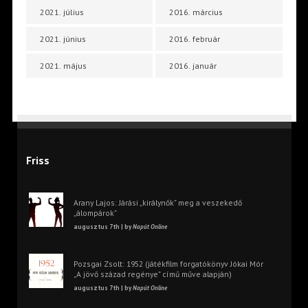
2021. július
2016. március
2021. június
2016. február
2021. május
2016. január
Friss
Arany Lajos: Járási „királynők” meg a veszekedő
„álompárok”
augusztus 7th | by
Napút Online
Pozsgai Zsolt: 1952 (játékfilm forgatókönyv Jókai Mór
„A jövő század regénye” című műve alapján)
augusztus 7th | by
Napút Online