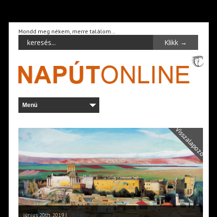
Mondd meg nékem, merre találom…
Visszalapozó
június 20th, 2019 |