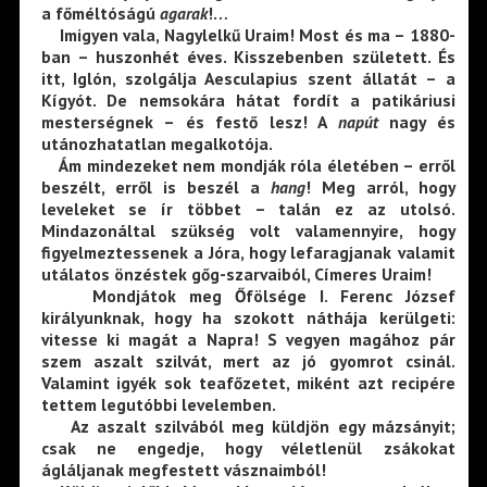
a főméltóságú
agarak
!…
Imigyen vala, Nagylelkű Uraim! Most és ma – 1880-
ban – huszonhét éves. Kisszebenben született. És
itt, Iglón, szolgálja Aesculapius szent állatát – a
Kígyót. De nemsokára hátat fordít a patikáriusi
mesterségnek – és festő lesz! A
napút
nagy és
utánozhatatlan megalkotója.
Ám mindezeket nem mondják róla életében – erről
beszélt, erről is beszél a
hang
! Meg arról, hogy
leveleket se ír többet – talán ez az utolsó.
Mindazonáltal szükség volt valamennyire, hogy
figyelmeztessenek a Jóra, hogy lefaragjanak valamit
utálatos önzéstek gőg-szarvaiból, Címeres Uraim!
Mondjátok meg Őfölsége I. Ferenc József
királyunknak, hogy ha szokott náthája kerülgeti:
vitesse ki magát a Napra! S vegyen magához pár
szem aszalt szilvát, mert az jó gyomrot csinál.
Valamint igyék sok teafőzetet, miként azt recipére
tettem legutóbbi levelemben.
Az aszalt szilvából meg küldjön egy mázsányit;
csak ne engedje, hogy véletlenül zsákokat
ágláljanak megfestett vásznaimból!