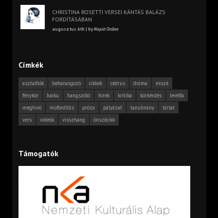
CHRISTINA ROSETTI VERSEI KÁNTÁS BALÁZS
FORDÍTÁSÁBAN
augusztus 6th | by
Napút Online
Címkék
asztalfiók
beharangozó
cikkek
cédrus
dráma
esszé
fénykör
haiku
hangszóló
hírek
kritika
körkérdés
levélfa
meghívó
műfordítás
próza
pályázat
tanulmány
tárlat
vers
videók
visszhang
önszócikk
Támogatók