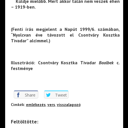
Küldje mielőbb. Mert akkor talán nem veszek éhen
– 1919-ben.
(Fenti írás megjelent a Napút 1999/6. számában,
“Nyolcvan éve távozott el Csontváry Kosztka
Tivadar” alcímmel.)
Illusztráció: Csontváry Kosztka Tivadar
Baalbek
c.
festménye
Share
Tweet
Cimkék:
emlékezés
,
vers
,
visszalapozó
Feltöltötte: