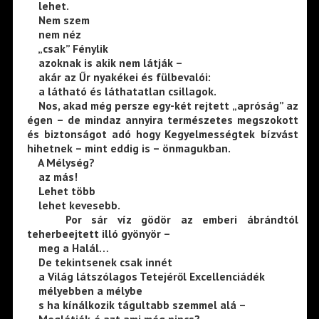
lehet.
Nem szem
nem néz
„csak” Fénylik
azoknak is akik nem látják –
akár az Űr nyakékei és fülbevalói:
a látható és láthatatlan csillagok.
Nos, akad még persze egy-két rejtett „apróság” az
égen – de mindaz annyira természetes megszokott
és biztonságot adó hogy Kegyelmességtek bízvást
hihetnek – mint eddig is – önmagukban.
A Mélység?
az más!
Lehet több
lehet kevesebb.
Por sár víz gödör az emberi ábrándtól
teherbeejtett illó gyönyör –
meg a Halál…
De tekintsenek csak innét
a Világ látszólagos Tetejéről Excellenciádék
mélyebben a mélybe
s ha kínálkozik tágultabb szemmel alá –