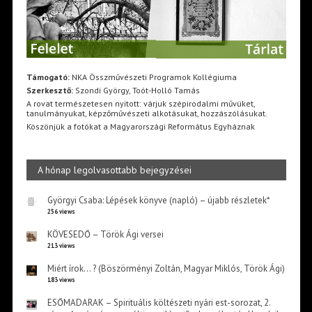
Támogató:
NKA Összművészeti Programok Kollégiuma
Szerkesztő:
Szondi György, Toót-Holló Tamás
A rovat természetesen nyitott: várjuk szépirodalmi művüket,
tanulmányukat, képzőművészeti alkotásukat, hozzászólásukat.
Köszönjük a fotókat a Magyarországi Református Egyháznak
A hónap legolvasottabb bejegyzései
Györgyi Csaba: Lépések könyve (napló) – újabb részletek*
256 views
KÖVESEDŐ – Török Ági versei
213 views
Miért írok… ? (Böszörményi Zoltán, Magyar Miklós, Török Ági)
183 views
ESŐMADARAK – Spirituális költészeti nyári est-sorozat, 2.