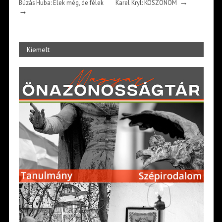
→
Búzás Huba: Élek még, de félek
Karel Kryl: KÖSZÖNÖM
→
Kiemelt