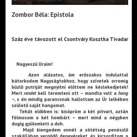
Zombor Béla: Epistola
Száz éve távozott el Csontváry Kosztka Tivadar
Nagyeszű Uraim!
Azon alázatos, ám erőszakos indulattal
bátorkodom Nagyságtokhoz, hogy szívetek orromig
bűzlő putriját megnyitni előttem ne késlekedjetek!
Mert
rendet
kell teremteni ott – mondta volt a
hang
–, s én mindig parancsnak hallottam az Úr lelkében
születő saját hangomat.
Tehát előbben is: kisöpröm a két pitvart, aztán
fölmosom a két hombárt – mert mind a négyben
dugig gyülemlett a doh.
Majd kiengedem onnét a sötétség penészlő
szakállában vergődő denevéreket, és kicsordítom a