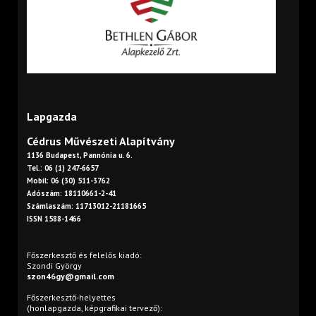
Lapgazda
Cédrus Művészeti Alapítvány
1136 Budapest, Pannónia u. 6.
Tel.: 06 (1) 247-6657
Mobil: 06 (30) 511-3762
Adószám: 18110661-2-41
Számlaszám: 11713012-21181665
ISSN 1588-1466
Főszerkesztő és felelős kiadó:
Szondi György
szon46gy@gmail.com
Főszerkesztő-helyettes
(honlapgazda, képgrafikai tervező):