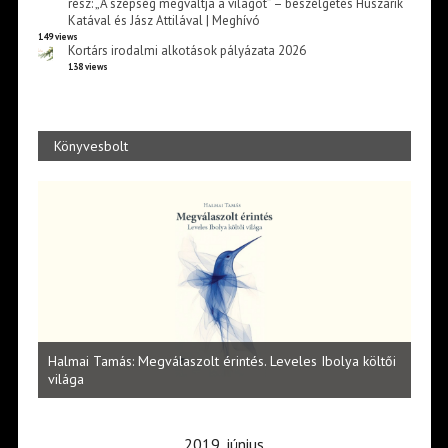
rész: „A szépség megváltja a világot” – beszélgetés Huszárik
Katával és Jász Attilával | Meghívó
149 views
Kortárs irodalmi alkotások pályázata 2026
138 views
Könyvesbolt
l
Halmai Tamás: Megválaszolt érintés. Leveles Ibolya költői
Laka
világa
2019. június