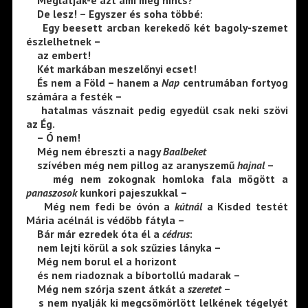
Meglátják-é azt ami még nincs?
De lesz! – Egyszer és soha többé:
Egy beesett arcban kerekedő két bagoly-szemet
észlelhetnek –
az embert!
Két markában meszelőnyi ecset!
És nem a Föld – hanem a
Nap
centrumában fortyog
számára a festék –
hatalmas vásznait pedig egyedül csak neki szövi
az Ég.
– Ó nem!
Még nem ébreszti a nagy
Baalbeket
szívében még nem pillog az aranyszemű
hajnal
–
még nem zokognak homloka fala mögött a
panaszosok
kunkori pajeszukkal –
Még nem fedi be óvón a
kútnál
a Kisded testét
Mária acélnál is védőbb fátyla –
Bár már ezredek óta él a
cédrus
:
nem lejti körül a sok szűzies lányka –
Még nem borul el a horizont
és nem riadoznak a bíbortollú madarak –
Még nem szórja szent átkát a
szeretet
–
s nem nyalják ki megcsömörlött lelkének tégelyét