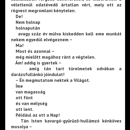
véletlenül odatévedő ártatlan vért, mely ott az
rögvest megromlani kénytelen.
De!
Nem holnap
holnapután
avagy száz év múlva kiskedden kell eme munkát
nekem egyedül elvégeznem –
Ma!
Most és azonnal –
még mielőtt magához ránt a végtelen.
Ám! addig is gyertek –
amíg tán tart türelmetek odvában a
darázsfullánkú jóindulat!
– Én megmutatom nektek a Világot.
Íme
van magasság
ott fönt
és van mélység
ott lent.
Például az ott a Nap!
Tán Isten kavargó-gyűrűző-hullámzó kénköves
mosolya –