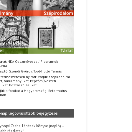
ató:
NKA Összművészeti Programok
iuma
sztő:
Szondi György, Toót-Holló Tamás
 természetesen nyitott: várjuk szépirodalmi
t, tanulmányukat, képzőművészeti
sukat, hozzászólásukat.
jük a fotókat a Magyarországi Református
znak
ónap legolvasottabb bejegyzései
yörgyi Csaba: Lépések könyve (napló) –
jabb részletek*