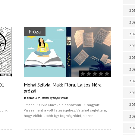
202
202
Próza
202
202
202
202
202
01.
Mohai Szilvia, Makk Flóra, Lajtos Nóra
prózái
20
február 10th, 2020 |
by Napút Online
20
Mohai Szilvia Macska a dobozban Elhagyott.
agunk
Visszament a volt feleségéhez. Valahol sejtettem,
hogy előbb-utóbb így fog végződni, hiszen
202
202