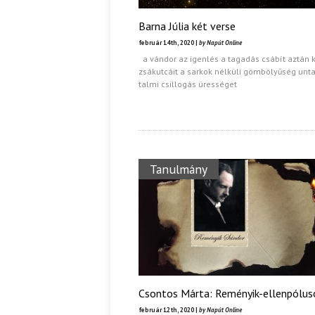
Barna Júlia két verse
február 14th, 2020 |
by Napút Online
a vándor az igenlés a tagadás csábít aztán k
zsákutcáit a sarkok nélküli gömbölyűség unta
talmi csillogás ürességet
Tanulmány
Csontos Márta: Reményik-ellenpólus
február 12th, 2020 |
by Napút Online