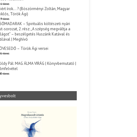
6 views
iért írok… ? (Böszörményi Zoltán, Magyar
iklós, Török Ági)
9 views
SŐMADARAK – Spirituális költészeti nyári
st-sorozat, 2. rész: „A szépség megváltja a
ilágot” – beszélgetés Huszárik Katával és
tilával | Meghívó
s
ÖVESEDŐ – Török Ági versei
6 views
öldy Pál: MAG ÁLMA VIRÁG | Könyvbemutató |
ilmfelvétel
0 views
yvesbolt