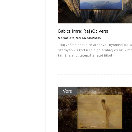
Babics Imre: Raj (Öt vers)
február 16th, 2020 |
by Napút Online
Raj Csőrén napkelte-arannyal, nyomnélkülis
szárnyán kis kört ír le a galambraj és az ív m
tárnám, ahol telérpillanatot titkol
Vers