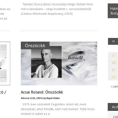
Parvathy Baul: A NAGY LELKEK DALAI.
Tamási Orosz János recenziója Hegyi Zoltán Imre
Bevezetés a bául ösvénybe (Fordította:
Halm
ában az
mit is tanultam – négy kvartett c. verseskötetéről
Rideg Zsófia)
Iboly
zás
(Cédrus Művészeti Alapítvány, 2019)
uz
en az
H
Önszócikk
3
10
17
24
« jan
tó /
Acsai Roland: Önszócikk
február 11th, 2020 |
by Napút Online
1975-ben született Cegléden. Azért ott, mert
Arc
Abonyban, ahol felnőtt, nem volt kórház. Több híres
embert is adott ez a
202