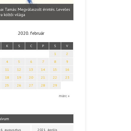
Lakatos Fleisz Katalin: Vasárna
ai Tamás: Megválaszolt érintés. Leveles
Sárszegen
a költői világa
2020. február
K
S
C
P
S
V
1
2
4
5
6
7
8
9
11
12
13
14
15
16
18
19
20
21
22
23
25
26
27
28
29
márc »
hívum
6. augusztus
2021. április