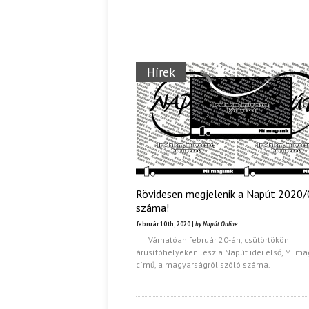
Hírek
Rövidesen megjelenik a Napút 2020/
száma!
február 10th, 2020 |
by Napút Online
Várhatóan február 20-án, csütörtökön
árusítóhelyeken lesz a Napút idei első, Mi m
című, a magyarságról szóló száma.