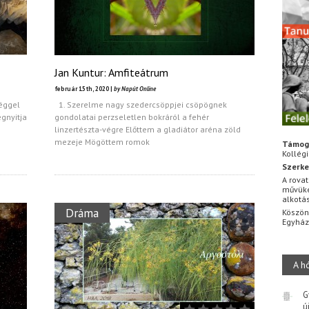
Jan Kuntur: Amfiteátrum
február 15th, 2020 |
by Napút Online
éggel
1. Szerelme nagy szedercsöppjei csöpögnek
egnyitja
gondolatai perzseletlen bokráról a fehér
linzertészta-végre Előttem a gladiátor aréna zöld
mezeje Mögöttem romok
Támog
Kollég
Szerke
A rovat
művüke
alkotá
Dráma
Köszön
Egyhá
A h
G
ú