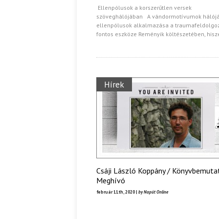
Ellenpólusok a korszerűtlen versek
szöveghálójában A vándormotívumok hálój
Ispány Marietta: Szavak a fényből
ellenpólusok alkalmazása a traumafeldolgo
Káplán Géza: Erotikai kala
fontos eszköze Reményik költészetében, hisz
Hírek
Csáji László Koppány / Könyvbemuta
Meghívó
február 11th, 2020 |
by Napút Online