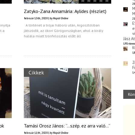
25
M
Zatyko-Zana Annamária: Aylides (részlet)
M
február 13th, 2020 |
by Napút Online
21
E
inyitja
A történet a trójai háború után, Argosztóliban
e
t a
játszódik, az ókori Görögországban, ahol a király
v
halála miatt trónfelosztás előtt áll
Jász At
193 view
K
18
Z
F
Cikkek
14
Kön
ok
Tamási Orosz János: ”…szép. ez arra való…”
február 11th, 2020 |
by Napút Online