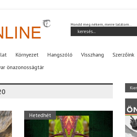
Mondd meg nékem, merre találom…
lat
Környezet
Hangszóló
Visszhang
Szerzőink
ar önazonosságtár
Kie
20
Hetedhét