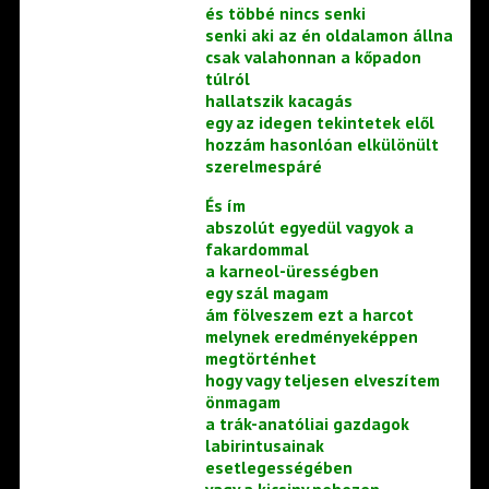
és többé nincs senki
senki aki az én oldalamon állna
csak valahonnan a kőpadon
túlról
hallatszik kacagás
egy az idegen tekintetek elől
hozzám hasonlóan elkülönült
szerelmespáré
És ím
abszolút egyedül vagyok a
fakardommal
a karneol-ürességben
egy szál magam
ám fölveszem ezt a harcot
melynek eredményeképpen
megtörténhet
hogy vagy teljesen elveszítem
önmagam
a trák-anatóliai gazdagok
labirintusainak
esetlegességében