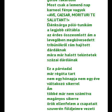
Most csak a lemenő nap
karneol fénye vagyok
«AVE, CAESAR, MORITURI TE
SALUTANT!»
Élénksárga póló-tunikám
a legjobb céltábla
az érdes összeomlott ám a
levegőben megkövesedett
tribünökről rám hajított
dárdáknak
mára már halott tekintetek
százai dárdáinak
Ez a párviadal
már régóta tart
nem egy hónapja nem egy éve
váltakozó sikerrel
Ám
többé már nem számítva
magányos sikerre
örök ellenfelem a csapatait
szuverén földjeimre vezeti