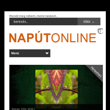
Mondd meg nékem, merre találom…
Hetedhét
február 15th, 2020 |