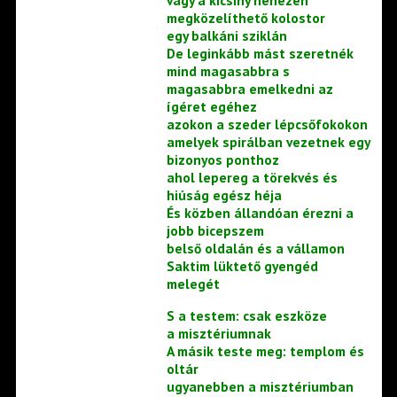
vagy a kicsiny nehezen
megközelíthető kolostor
egy balkáni sziklán
De leginkább mást szeretnék
mind magasabbra s
magasabbra emelkedni az
ígéret egéhez
azokon a szeder lépcsőfokokon
amelyek spirálban vezetnek egy
bizonyos ponthoz
ahol lepereg a törekvés és
hiúság egész héja
És közben állandóan érezni a
jobb bicepszem
belső oldalán és a vállamon
Saktim lüktető gyengéd
melegét
S a testem: csak eszköze
a misztériumnak
A másik teste meg: templom és
oltár
ugyanebben a misztériumban