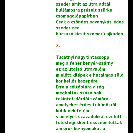
szeder amit az útra adtál
hullámosra préselt szürke
csomagolópapírban
Csak a csöndes savanykás-édes
szederízed
búcsúzó kicsit szomorú ajkadon
2.
Tucatnyi nagy tintacsöpp
meg a fehér kenyér-szárny
ez az utolsó útravalóm
mielőtt kilépek e hatalmas zöld
kör kellős közepére
Erre a céltáblára a rég
meghaltak százainak
tekintet-dárdái számára
amelyeket érdes tribünökről
küldenek felém
s amelyek századokkal ezelőtt
fölöslegesként összeomlottak
ám örök kő-nyomukat a