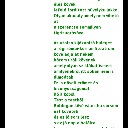
éles kövek
lefelé fordított hüvelykujjakkal
Olyan akadály amely nem vihető
át
a szerencse semmilyen
tigrisugrásával
Az utolsó kijózanító hideget
a régi római-kori amfiteátrum
köve adja át nekem
hátam uráli kövének
amely olyan sziklákat ismert
amilyenekről itt sokan nem is
álmodtak
Ez is növeli erőmet és
bizonyosságomat
Kő a kőből
Test a testből
Boldogan kővé válok ha sorsom
ezt követeli
és ez jó sors lesz
s ez jó nap a halálra