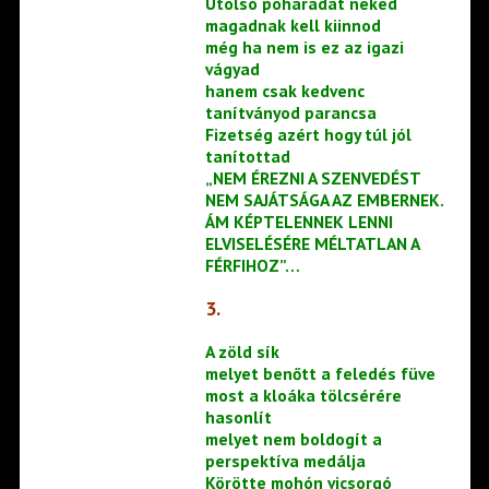
Utolsó poharadat neked
magadnak kell kiinnod
még ha nem is ez az igazi
vágyad
hanem csak kedvenc
tanítványod parancsa
Fizetség azért hogy túl jól
tanítottad
„NEM ÉREZNI A SZENVEDÉST
NEM SAJÁTSÁGA AZ EMBERNEK.
ÁM KÉPTELENNEK LENNI
ELVISELÉSÉRE MÉLTATLAN A
FÉRFIHOZ”…
3.
A zöld sík
melyet benőtt a feledés füve
most a kloáka tölcsérére
hasonlít
melyet nem boldogít a
perspektíva medálja
Körötte mohón vicsorgó