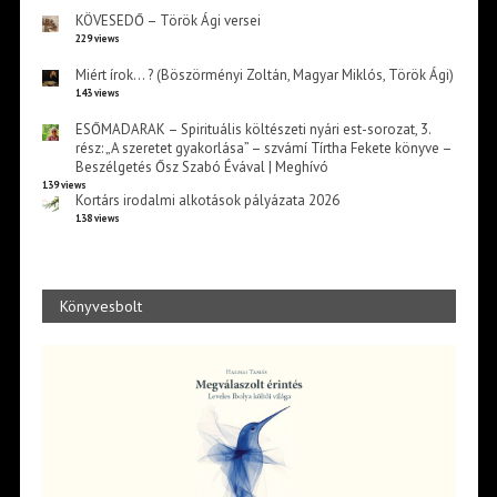
KÖVESEDŐ – Török Ági versei
229 views
Miért írok… ? (Böszörményi Zoltán, Magyar Miklós, Török Ági)
143 views
ESŐMADARAK – Spirituális költészeti nyári est-sorozat, 3.
rész: „A szeretet gyakorlása” – szvámí Tírtha Fekete könyve –
Beszélgetés Ősz Szabó Évával | Meghívó
139 views
Kortárs irodalmi alkotások pályázata 2026
138 views
Könyvesbolt