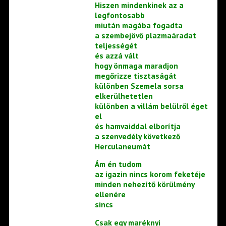
Hiszen mindenkinek az a
legfontosabb
miután magába fogadta
a szembejövő plazmaáradat
teljességét
és azzá vált
hogy önmaga maradjon
megőrizze tisztaságát
különben Szemela sorsa
elkerülhetetlen
különben a villám belülről éget
el
és hamvaiddal elborítja
a szenvedély következő
Herculaneumát
Ám én tudom
az igazin nincs korom feketéje
minden nehezítő körülmény
ellenére
sincs
Csak egy maréknyi