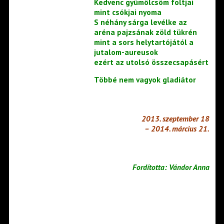
Kedvenc gyümölcsöm foltjai
mint csókjai nyoma
S néhány sárga levélke az
aréna pajzsának zöld tükrén
mint a sors helytartójától a
jutalom-aureusok
ezért az utolsó összecsapásért
Többé nem vagyok gladiátor
2013. szeptember 18
– 2014. március 21.
Fordította: Vándor Anna