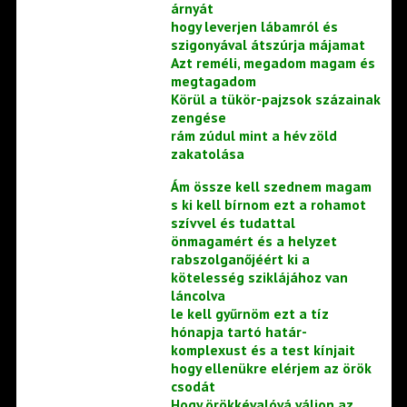
árnyát
hogy leverjen lábamról és
szigonyával átszúrja májamat
Azt reméli, megadom magam és
megtagadom
Körül a tükör-pajzsok százainak
zengése
rám zúdul mint a hév zöld
zakatolása
Ám össze kell szednem magam
s ki kell bírnom ezt a rohamot
szívvel és tudattal
önmagamért és a helyzet
rabszolganőjéért ki a
kötelesség sziklájához van
láncolva
le kell gyűrnöm ezt a tíz
hónapja tartó határ-
komplexust és a test kínjait
hogy ellenükre elérjem az örök
csodát
Hogy örökkévalóvá váljon az