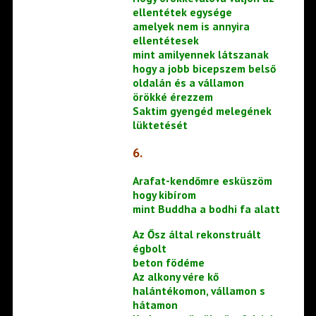
ellentétek egysége
amelyek nem is annyira
ellentétesek
mint amilyennek látszanak
hogy a jobb bicepszem belső
oldalán és a vállamon
örökké érezzem
Saktim gyengéd melegének
lüktetését
6.
Arafat-kendőmre esküszöm
hogy kibírom
mint Buddha a bodhi fa alatt
Az Ősz által rekonstruált
égbolt
beton födéme
Az alkony vére kő
halántékomon, vállamon s
hátamon