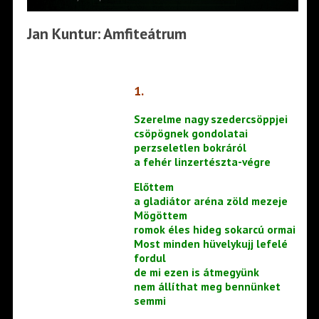
Jan Kuntur: Amfiteátrum
1.
Szerelme nagy szedercsöppjei
csöpögnek gondolatai
perzseletlen bokráról
a fehér linzertészta-végre
Előttem
a gladiátor aréna zöld mezeje
Mögöttem
romok éles hideg sokarcú ormai
Most minden hüvelykujj lefelé
fordul
de mi ezen is átmegyünk
nem állíthat meg bennünket
semmi