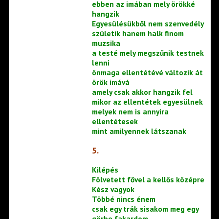
ebben az imában mely örökké
hangzik
Egyesülésükből nem szenvedély
születik hanem halk finom
muzsika
a testé mely megszűnik testnek
lenni
önmaga ellentétévé változik át
örök imává
amely csak akkor hangzik fel
mikor az ellentétek egyesülnek
melyek nem is annyira
ellentétesek
mint amilyennek látszanak
5.
Kilépés
Fölvetett fővel a kellős középre
Kész vagyok
Többé nincs énem
csak egy trák sisakom meg egy
görbe fakardom