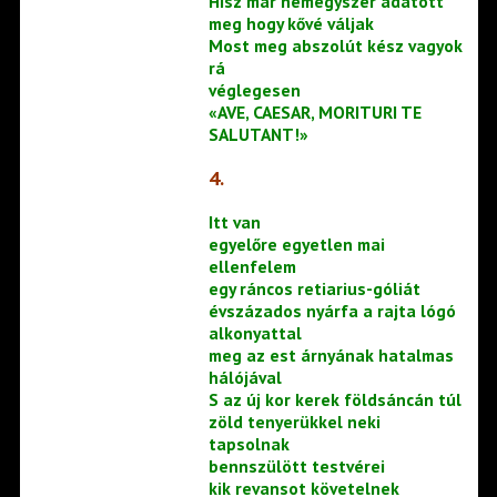
Hisz már nemegyszer adatott
meg hogy kővé váljak
Most meg abszolút kész vagyok
rá
véglegesen
«AVE, CAESAR, MORITURI TE
SALUTANT!»
4.
Itt van
egyelőre egyetlen mai
ellenfelem
egy ráncos retiarius-góliát
évszázados nyárfa a rajta lógó
alkonyattal
meg az est árnyának hatalmas
hálójával
S az új kor kerek földsáncán túl
zöld tenyerükkel neki
tapsolnak
bennszülött testvérei
kik revansot követelnek