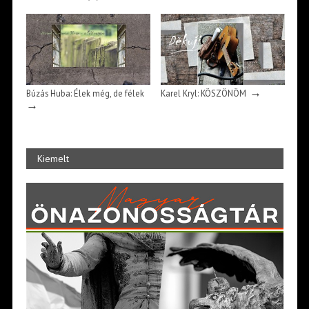
→
Búzás Huba: Élek még, de félek
Karel Kryl: KÖSZÖNÖM
→
Kiemelt