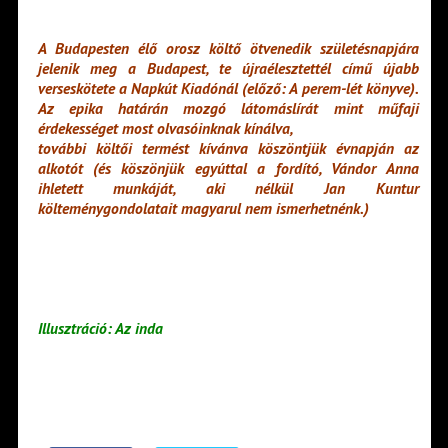
A Budapesten élő orosz költő ötvenedik születésnapjára
jelenik meg a Budapest, te újraélesztettél című újabb
verseskötete a Napkút Kiadónál (előző: A perem-lét könyve).
Az epika határán mozgó látomáslírát mint műfaji
érdekességet most olvasóinknak kínálva,
további költői termést kívánva köszöntjük évnapján az
alkotót (és köszönjük egyúttal a fordító, Vándor Anna
ihletett munkáját, aki nélkül Jan Kuntur
költeménygondolatait magyarul nem ismerhetnénk.)
Illusztráció: Az inda