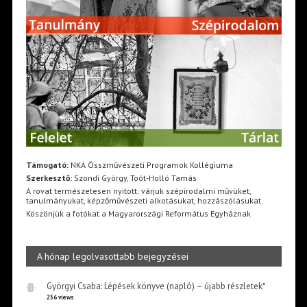
Támogató:
NKA Összművészeti Programok Kollégiuma
Szerkesztő:
Szondi György, Toót-Holló Tamás
A rovat természetesen nyitott: várjuk szépirodalmi művüket,
tanulmányukat, képzőművészeti alkotásukat, hozzászólásukat.
Köszönjük a fotókat a Magyarországi Református Egyháznak
A hónap legolvasottabb bejegyzései
Györgyi Csaba: Lépések könyve (napló) – újabb részletek*
256 views