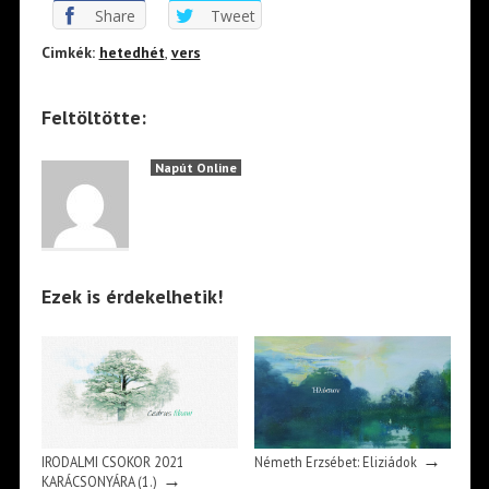
Share
Tweet
Cimkék:
hetedhét
,
vers
Feltöltötte:
Napút Online
Ezek is érdekelhetik!
→
IRODALMI CSOKOR 2021
Németh Erzsébet: Eliziádok
→
KARÁCSONYÁRA (1.)