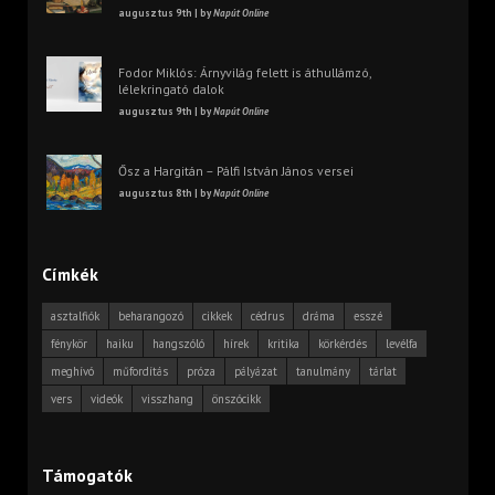
augusztus 9th | by
Napút Online
Fodor Miklós: Árnyvilág felett is áthullámzó,
lélekringató dalok
augusztus 9th | by
Napút Online
Ősz a Hargitán – Pálfi István János versei
augusztus 8th | by
Napút Online
Címkék
asztalfiók
beharangozó
cikkek
cédrus
dráma
esszé
fénykör
haiku
hangszóló
hírek
kritika
körkérdés
levélfa
meghívó
műfordítás
próza
pályázat
tanulmány
tárlat
vers
videók
visszhang
önszócikk
Támogatók