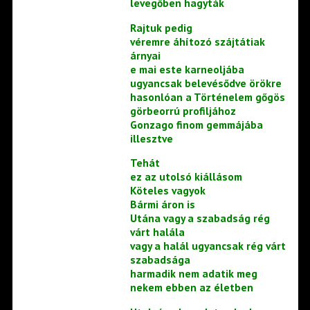
levegőben hagyták
Rajtuk pedig
véremre áhítozó szájtátiak
árnyai
e mai este karneoljába
ugyancsak belevésődve örökre
hasonlóan a Történelem gőgös
görbeorrú profiljához
Gonzago finom gemmájába
illesztve
Tehát
ez az utolsó kiállásom
Köteles vagyok
Bármi áron is
Utána vagy a szabadság rég
várt halála
vagy a halál ugyancsak rég várt
szabadsága
harmadik nem adatik meg
nekem ebben az életben