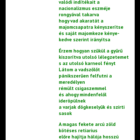
valódi indítékait a
nacionalizmus eszméje
rongyával takarva
hogy vad akaratát a
majomcsapatra kényszerítse
és saját majomkeze kénye-
kedve szerint irányítsa
Érzem hogyan szűkül a gyűrű
kiszorítva utolsó lélegzetemet
s az utolsó karneol fényt
Látom a vadszőlőt
pánikszerűen felfutni a
meredélyen
rémült csigaszemmel
és ahogy mindenfelől
ideröpülnek
a varjak dögkeselyűk és szirti
sasok
A magas fekete arcú zöld
kötéses retiarius
előre hajítja hálója hosszú