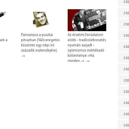
202
202
202
Parnasszus a pusztai
Az érzelmi forradalom
202
sek a
pitvarban (Vállveregetős
előtti – tradícióébresztés
köszöntő egy népi író
nyomán sarjadt –
202
századik esztendejére)
optimizmus mértékadó
→
költeménye: »Ha
202
→
minden…«
202
202
20
20
202
202