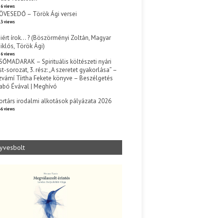
6 views
ÖVESEDŐ – Török Ági versei
3 views
iért írok… ? (Böszörményi Zoltán, Magyar
iklós, Török Ági)
6 views
SŐMADARAK – Spirituális költészeti nyári
st-sorozat, 3. rész: „A szeretet gyakorlása” –
zvámí Tírtha Fekete könyve – Beszélgetés
abó Évával | Meghívó
s
ortárs irodalmi alkotások pályázata 2026
6 views
yvesbolt