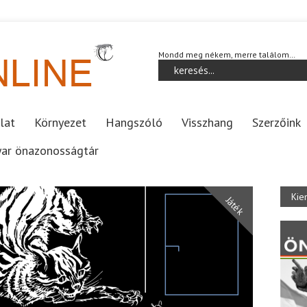
Mondd meg nékem, merre találom…
lat
Környezet
Hangszóló
Visszhang
Szerzőink
ar önazonosságtár
Kie
Játék