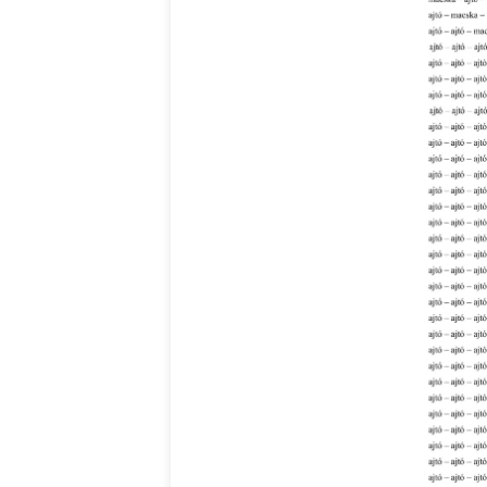
Ispány Marietta: Szavak a fényből
Káplán Géza: Erotikai kala