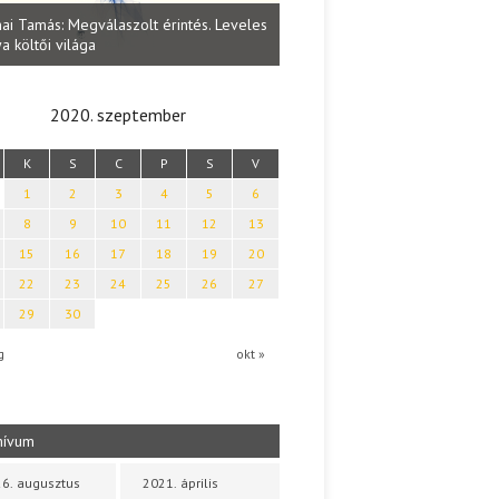
Lakatos Fleisz Katalin: Vasárna
ai Tamás: Megválaszolt érintés. Leveles
Sárszegen
a költői világa
2020. szeptember
K
S
C
P
S
V
1
2
3
4
5
6
8
9
10
11
12
13
15
16
17
18
19
20
22
23
24
25
26
27
29
30
g
okt »
hívum
6. augusztus
2021. április