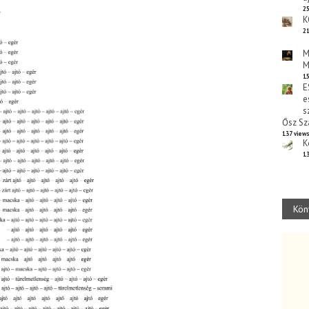
25
K
21
M
M
15
E
e
s
Ősz Sz
137 view
K
13
Kön