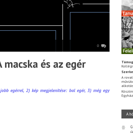
0
A macska és az egér
Támog
Kollég
Szerke
A rovat
művüke
alkotá
jobb egérrel, 2) kép megjelenítése: bal egér, 3) még egy
Köszön
Egyhá
A h
G
ú