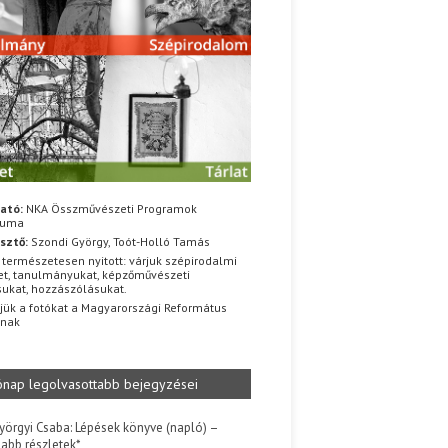
ató:
NKA Összművészeti Programok
iuma
sztő:
Szondi György, Toót-Holló Tamás
 természetesen nyitott: várjuk szépirodalmi
t, tanulmányukat, képzőművészeti
sukat, hozzászólásukat.
jük a fotókat a Magyarországi Református
znak
ónap legolvasottabb bejegyzései
yörgyi Csaba: Lépések könyve (napló) –
jabb részletek*