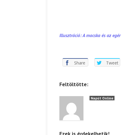
Illu
sztráció: A macska és az egér
Share
Tweet
Feltöltötte:
Napút Online
Ezek is érdekelhetik!