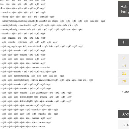
Parvathy Baul: A NAGY LELKEK DALAI.
Bevezetés a bául ösvénybe (Fordította:
Halm
Rideg Zsófia)
Iboly
uz
H
7
14
21
28
« au
Arc
202