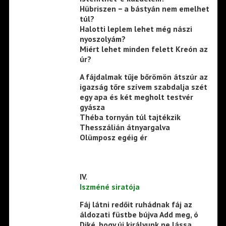
Hübriszen − a bástyán nem emelhet
túl?
Halotti leplem lehet még nászi
nyoszolyám?
Miért lehet minden felett Kreón az
úr?
A fájdalmak tűje bőrömön átszúr az
igazság tőre szívem szabdalja szét
egy apa és két megholt testvér
gyásza
Théba tornyán túl tajtékzik
Thesszálián átnyargalva
Olümposz egéig ér
IV.
Iszméné siratója
Fáj látni redőit ruhádnak fáj az
áldozati füstbe bújva Add meg, ó
Diké, hogy új királyunk ne lássa