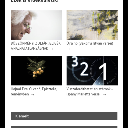
BÖSZÖRMÉNYI ZOLTÁN: JELIGÉK
Újra hó (Bakonyi István versei)
→
→
A HALHATATLANSÁGNAK
Hajnal Éva: Olvadó, Episztola,
Visszafordíthatatlan számok –
→
→
reményben
Ispány Marietta versei
Kiemelt