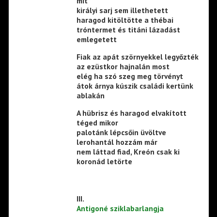
mit
királyi sarj sem illethetett
haragod kitöltötte a thébai
tróntermet és titáni lázadást
emlegetett
Fiak az apát szörnyekkel legyőzték
az ezüstkor hajnalán most
elég ha szó szeg meg törvényt
átok árnya kúszik családi kertünk
ablakán
A hübrisz és haragod elvakított
téged mikor
palotánk lépcsőin üvöltve
lerohantál hozzám már
nem láttad fiad, Kreón csak ki
koronád letörte
III.
Antigoné sziklabarlangja