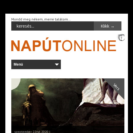
Mondd meg nékem, merre találom…
Vers
szeptember 22nd, 2020 |