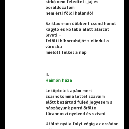
sírkő nem feledteti, jaj és
boráldozatom
nem érti földi halandó!
Sziklaormon döbbent csend honol
kagyló és kő lába alatt álarcát
leveti −
felölti bíborruháját s elindul a
városba
mielőtt felkel a nap
II.
Haimón háza
Leköptelek apám mert
zsarnokommá lettél szavaim
előtt bezártad füled jegyesem s
nászágyunk porrá őrölte
türannoszi nyelved és szíved
Utálat nyála folyt végig az orcádon