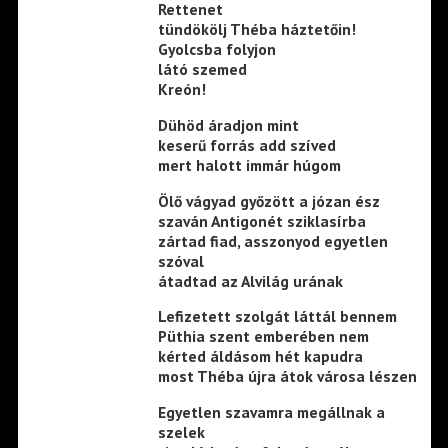
Rettenet
tündökölj Théba háztetőin!
Gyolcsba folyjon
látó szemed
Kreón!
Dühöd áradjon mint
keserű forrás add szíved
mert halott immár húgom
Ölő vágyad győzött a józan ész
szaván Antigonét sziklasírba
zártad fiad, asszonyod egyetlen
szóval
átadtad az Alvilág urának
Lefizetett szolgát láttál bennem
Püthia szent emberében nem
kérted áldásom hét kapudra
most Théba újra átok városa lészen
Egyetlen szavamra megállnak a
szelek