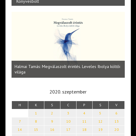
Könyvesbolt
l
Halmai Tamás: Megválaszolt érintés. Leveles Ibolya költői
Laka
világa
2020. szeptember
H
K
S
C
P
S
V
1
2
3
4
5
6
7
8
9
10
11
12
13
14
15
16
17
18
19
20