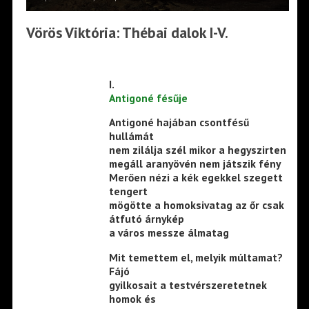
Vörös Viktória: Thébai dalok I-V.
I.
Antigoné fésűje
Antigoné hajában csontfésű
hullámát
nem zilálja szél mikor a hegyszirten
megáll aranyövén nem játszik fény
Merően nézi a kék egekkel szegett
tengert
mögötte a homoksivatag az őr csak
átfutó árnykép
a város messze álmatag
Mit temettem el, melyik múltamat?
Fájó
gyilkosait a testvérszeretetnek
homok és