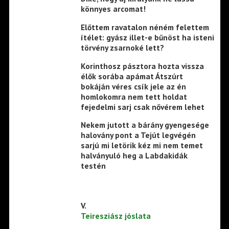
könnyes arcomat!
Előttem ravatalon néném felettem
ítélet: gyász illet-e bűnöst ha isteni
törvény zsarnoké lett?
Korinthosz pásztora hozta vissza
élők sorába apámat Átszúrt
bokáján véres csík jele az én
homlokomra nem tett holdat
fejedelmi sarj csak nővérem lehet
Nekem jutott a bárány gyengesége
halovány pont a Tejút legvégén
sarjú mi letörik kéz mi nem temet
halványuló heg a Labdakidák
testén
V.
Teiresziász jóslata