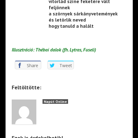
vitorlád színe feketére vált
feljönnek
a szörnyek sárkányvetemények
és letörlik neved
hogy tanuld a halált
Illusztráció: Thébai dalok (fh. Lytras, Fuseli)
Share
Tweet
Feltöltötte:
Napút Online
Ezek is érdekelhetik!