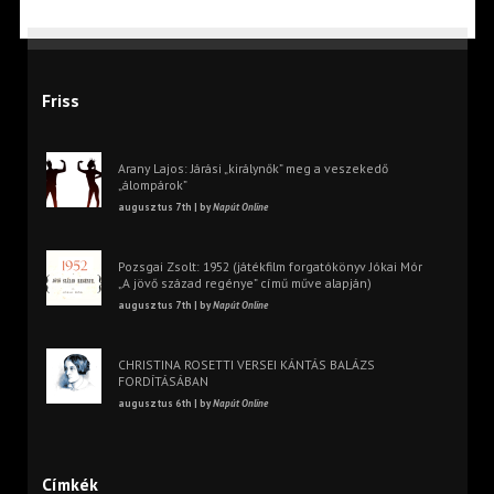
Friss
Arany Lajos: Járási „királynők” meg a veszekedő
„álompárok”
augusztus 7th | by
Napút Online
Pozsgai Zsolt: 1952 (játékfilm forgatókönyv Jókai Mór
„A jövő század regénye” című műve alapján)
augusztus 7th | by
Napút Online
CHRISTINA ROSETTI VERSEI KÁNTÁS BALÁZS
FORDÍTÁSÁBAN
augusztus 6th | by
Napút Online
Címkék