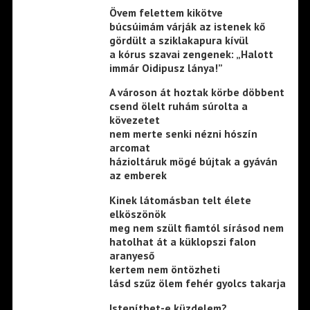
Övem felettem kikötve
búcsúimám várják az istenek kő
gördült a sziklakapura kívül
a kórus szavai zengenek: „Halott
immár Oidipusz lánya!”
A városon át hoztak körbe döbbent
csend ölelt ruhám súrolta a
kövezetet
nem merte senki nézni hószín
arcomat
házioltáruk mögé bújtak a gyáván
az emberek
Kinek látomásban telt élete
elköszönök
meg nem szült fiamtól sírásod nem
hatolhat át a küklopszi falon
aranyeső
kertem nem öntözheti
lásd szűz ölem fehér gyolcs takarja
Isteníthet-e küzdelem?