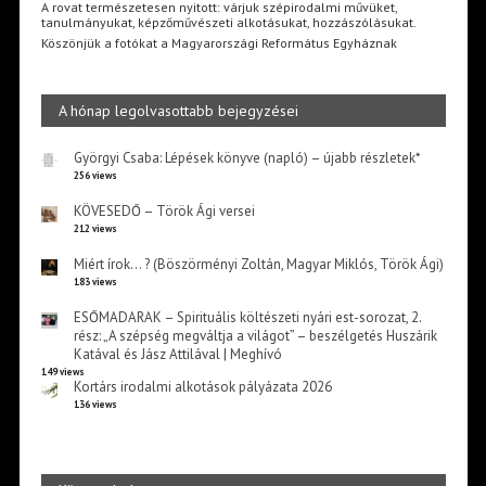
A rovat természetesen nyitott: várjuk szépirodalmi művüket,
tanulmányukat, képzőművészeti alkotásukat, hozzászólásukat.
Köszönjük a fotókat a Magyarországi Református Egyháznak
A hónap legolvasottabb bejegyzései
Györgyi Csaba: Lépések könyve (napló) – újabb részletek*
256 views
KÖVESEDŐ – Török Ági versei
212 views
Miért írok… ? (Böszörményi Zoltán, Magyar Miklós, Török Ági)
183 views
ESŐMADARAK – Spirituális költészeti nyári est-sorozat, 2.
rész: „A szépség megváltja a világot” – beszélgetés Huszárik
Katával és Jász Attilával | Meghívó
149 views
Kortárs irodalmi alkotások pályázata 2026
136 views