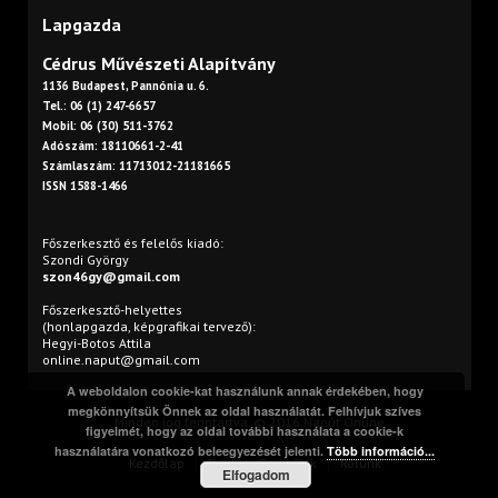
Lapgazda
Cédrus Művészeti Alapítvány
1136 Budapest, Pannónia u. 6.
Tel.: 06 (1) 247-6657
Mobil: 06 (30) 511-3762
Adószám: 18110661-2-41
Számlaszám: 11713012-21181665
ISSN 1588-1466
Főszerkesztő és felelős kiadó:
Szondi György
szon46gy@gmail.com
Főszerkesztő-helyettes
(honlapgazda, képgrafikai tervező):
Hegyi-Botos Attila
online.naput@gmail.com
A weboldalon cookie-kat használunk annak érdekében, hogy
megkönnyítsük Önnek az oldal használatát. Felhívjuk szíves
Minden jog fenntartva. © 2016 Napút Online
figyelmét, hogy az oldal további használata a cookie-k
használatára vonatkozó beleegyezését jelenti.
Több információ...
Kezdőlap
Print
Szerzőink
Rólunk
Elfogadom