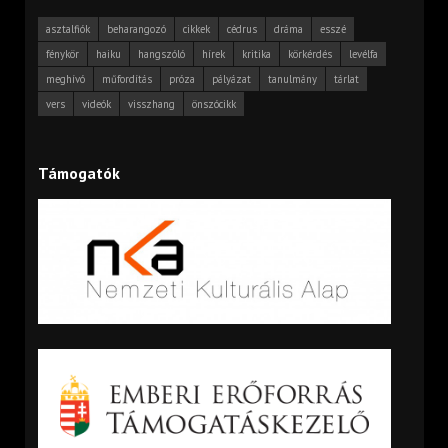
asztalfiók
beharangozó
cikkek
cédrus
dráma
esszé
fénykör
haiku
hangszóló
hírek
kritika
körkérdés
levélfa
meghívó
műfordítás
próza
pályázat
tanulmány
tárlat
vers
videók
visszhang
önszócikk
Támogatók