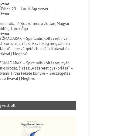
6 views
ÖVESEDŐ – Török Ági versei
3 views
iért írok… ? (Böszörményi Zoltán, Magyar
iklós, Török Ági)
6 views
SŐMADARAK – Spirituális költészeti nyári
st-sorozat, 2. rész: „A szépség megváltja a
ilágot” – beszélgetés Huszárik Katával és
tilával | Meghívó
s
SŐMADARAK – Spirituális költészeti nyári
st-sorozat, 3. rész: „A szeretet gyakorlása” –
zvámí Tírtha Fekete könyve – Beszélgetés
abó Évával | Meghívó
s
yvesbolt