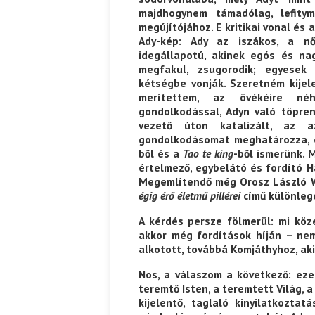
majdhogynem támadólag, lefity
megújítójához. E kritikai vonal és 
Ady-kép: Ady az iszákos, a nő
idegállapotú, akinek egós és n
megfakul, zsugorodik; egyesek t
kétségbe vonják. Szeretném kijel
merítettem, az övékéire néh
gondolkodással, Adyn való töpre
vezető úton katalizált, az az
gondolkodásomat meghatározza, 
ből és a
Tao te king
-ből ismerünk. 
értelmező, egybelátó és fordító H
Megemlítendő még Orosz László W
égig érő életmű pillérei
című különlege
A kérdés persze fölmerül: mi köz
akkor még fordítások híján – nem
alkotott, továbbá Komjáthyhoz, aki
Nos, a válaszom a következő: eze
teremtő Isten, a teremtett Világ, 
kijelentő, taglaló kinyilatkoztat