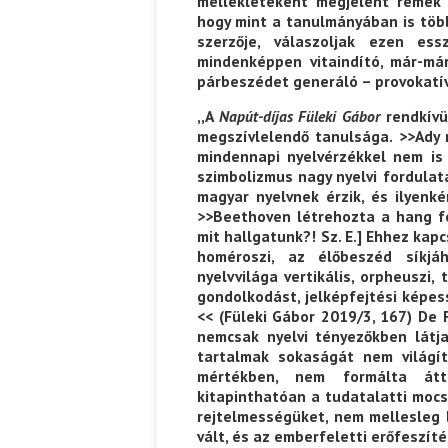
mellékleteként megjelent remek
hogy mint a tanulmányában is töb
szerzője, válaszoljak ezen ess
mindenképpen vitaindító, már-má
párbeszédet generáló – provokatív
,,A
Napút-díjas
Füleki Gábor
rendkívü
megszívlelendő tanulsága. >>Ady ny
mindennapi nyelvérzékkel nem is
szimbolizmus nagy nyelvi fordula
magyar nyelvnek érzik, és ilyenké
>>Beethoven létrehozta a hang fe
mit hallgatunk?! Sz. E.] Ehhez kapc
homéroszi, az élőbeszéd síkjá
nyelvvilága vertikális, orpheuszi
gondolkodást, jelképfejtési képes
<< (Füleki Gábor 2019/3, 167) De 
nemcsak nyelvi tényezőkben látja
tartalmak sokaságát nem világít
mértékben, nem formálta átte
kitapinthatóan a tudatalatti mocs
rejtelmességüket, nem mellesleg 
vált, és az emberfeletti erőfeszít