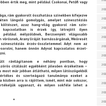
bben értik meg, mint például Csokonai, Petőfi vagy
202
ilága, rám gyakorolt összhatása színekben kifejezve
202
éten lángoló gomolygás, amelyet szinesztéziás
 költészet, azaz hang-világ gyakorol rám szín-
202
 kapcsolatban is érzek így, létrejött ilyen
t például mélyzöldnek, Berzsenyiét világosabb
202
 vörösnek, Arany líráját barnássárgának, Weöresét
 szinesztéziás érzés-összletemmel Adyt nem az
202
sorolni, hanem önnön Adyval kapcsolatos érzet-
zni.
202
rült rávilágítanom e néhány pontban, hogy
202
örös citálását egyébként jólesően érzékeltem –
s most már jobban átlátható, milyen látószögekből
202
, értékes és szerteágazó tanulmánya ezeket a
a közben arra is rájöttem, ismét, mint már sokszor,
202
rtékeljük ugyanazt, és milyen sokféle lehet a
202
*
20