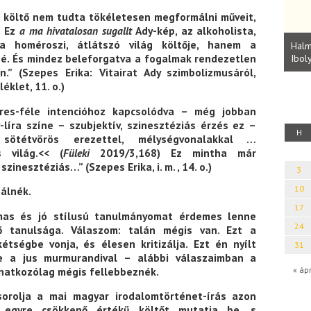
 költő nem tudta tökéletesen megformálni műveit,
. Ez
a ma hivatalosan
sugallt
Ady-kép, az alkoholista,
Parvathy Baul: A NAGY LELKEK DALAI.
a homéroszi, átlátszó világ költője, hanem a
Bevezetés a bául ösvénybe (Fordította:
Halmai Tamás
Rideg Zsófia)
sé. És mindez beleforgatva a fogalmak rendezetlen
Ibolya költői
.” (Szepes Erika: Vitairat Ady szimbolizmusáról,
éklet, 11. o.)
res-féle intencióhoz kapcsolódva – még jobban
-líra színe – szubjektív, szinesztéziás érzés ez –
H
, sötétvörös erezettel, mélységvonalakkal …
 világ.<< (
Füleki
2019/3,168) Ez mintha már
zinesztéziás…” (Szepes Erika, i. m. , 14. o.)
3
10
álnék.
17
lmas és jó stílusú tanulmányomat érdemes lenne
24
tő tanulsága. Válaszom: talán mégis van. Ezt a
tségbe vonja, és élesen kritizálja. Ezt én nyílt
31
ve a jus murmurandival – alábbi válaszaimban a
natkozólag mégis fellebbeznék.
« áp
orolja a mai magyar irodalomtörténet-írás azon
 egyre csökkenő értékű költőt mutatja be, s