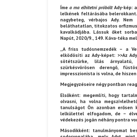
Íme
a ma elhitetni próbált
Ady-kép: a
lelkének feltárásába belerokkant
nagybeteg, vérbajos Ady. Nem 
beláthatatlan, titokzatos orfizmu
arietta: Szavak a fényből
Káplán Géza: Erotikai kalauz
kavalkádjába. Lássuk őket sorban
Napút, 2020/9., 149. Káva-téka mell
,,A friss tudósnemzedék – a Ve
elködösíti az Ady-képet: >>Az Ady
sötétszürke, lilás árnyalatú
szürkésvörösen derengő, füstös
impresszionista is volna, de hiszen s
Megjegyzéseire négy pontban reag
Elsőként: megemlíti, hogy tarta
olvasni, ha volna megszívlelhe
tanulságot Ön azonban erősen ké
lelkülettel elfogadom, de – él
védekezés jogán néhány pontra vo
Másodikként: tanulmányomat bes
sodorvonalába, mely Adyt mint