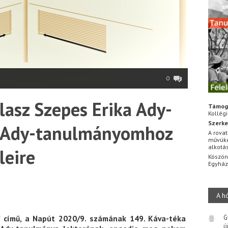
0
lasz Szepes Erika Ady-
Támog
Kollég
Szerke
 Ady-tanulmányomhoz
A rovat
művüke
alkotá
leire
Köszön
Egyhá
A h
l
című, a Napút 2020/9. számának 149. Káva-téka
G
ú