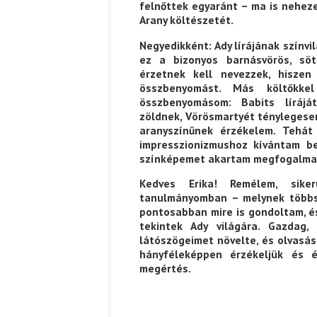
felnőttek egyaránt – ma is neheze
Arany költészetét.
Negyedikként: Ady lírájának színv
ez a bizonyos barnásvörös, söt
érzetnek kell nevezzek, hiszen
összbenyomást. Más költőkkel
összbenyomásom: Babits lírájá
zöldnek, Vörösmartyét ténylegesen
aranyszínűnek érzékelem. Tehát
impresszionizmushoz kívántam be
színképemet akartam megfogalma
Kedves Erika! Remélem, sike
tanulmányomban – melynek többsz
pontosabban mire is gondoltam, é
tekintek Ady világára. Gazdag
látószögeimet növelte, és olvasás
hányféleképpen érzékeljük és é
megértés.