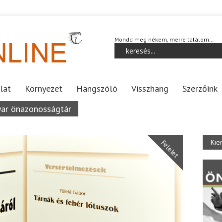
Mondd meg nékem, merre találom…
lat
Környezet
Hangszóló
Visszhang
Szerzőink
ar önazonosságtár
Kie
Felelet