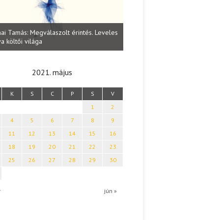
Lakatos Fleisz Katalin: Vasárnap délutá
: Megválaszolt érintés. Leveles
Sárszegen
 világa
2021. május
K
S
C
P
S
V
1
2
4
5
6
7
8
9
11
12
13
14
15
16
18
19
20
21
22
23
25
26
27
28
29
30
r
jún »