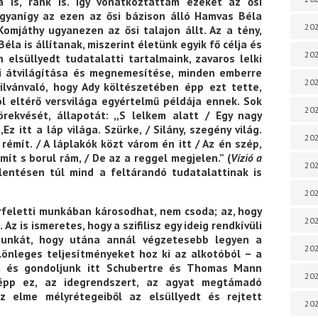
a is, ránk is. Így vonatkoztattam ezeket az ősi
Ugyanígy az ezen az ősi bázison álló Hamvas Béla
202
Komjáthy ugyanezen az ősi talajon állt. Az a tény,
la is állítanak, miszerint életünk egyik fő célja és
202
 elsüllyedt tudatalatti tartalmaink, zavaros lelki
li átvilágítása és megnemesítése, minden emberre
202
yilvánvaló, hogy Ady költészetében épp ezt tette,
l eltérő versvilága egyértelmű példája ennek. Sok
202
örekvését, állapotát: ,,S lelkem alatt / Egy nagy
 ,,Ez itt a láp világa. Szürke, / Silány, szegény világ.
202
rémít. / A láplakók közt várom én itt / Az én szép,
mít s borul rám, / De az a reggel megjelen.” (
Vízió a
202
elentésen túl mind a feltárandó tudatalattinak is
202
rfeletti munkában károsodhat, nem csoda; az, hogy
202
z is ismeretes, hogy a szifilisz egy ideig rendkívüli
munkát, hogy utána annál végzetesebb legyen a
202
lönleges teljesítményeket hoz ki az alkotóból – a
e, és gondoljunk itt Schubertre és Thomas Mann
20
 épp ez, az idegrendszert, az agyat megtámadó
z elme mélyrétegeiből az elsüllyedt és rejtett
20