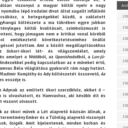
málóan viszonyul a magyar költői nyelv e nagy
Arc
a nyomába lépő irodalmi divat által sugallt inflálódó
csábász, a betegségekkel küzdő, a zaklatott
202
agyhangú költészete a ma tükrében egyre jobban
202
ényleges költői kvalitásait, szimbolizmusát is
enteni, hogy jómagam nem e kritikai vonal köréből
202
ol emlékeztető következtetéseimhez önálló
ngéssel jutottam. Ami a közölt megállapításokhoz
202
 őskori-ókori lét- és világszemlélet, amely
és amelyet a
Védák
ból, az
Upanishadok
ból, a
Lun-jü
-
202
Mindezekkel pedig kapcsolatban az e műveket értő,
amvas Béla világlátása gyakorolt rám nagy hatást.
202
ladimir Komjáthy és Ady költészetét összevető,
Az
s esszéje is.
202
e Adynak az említett ókori szerzőkhöz, akiket ő –
202
 is olvashatott, és Hamvashoz, aki később élt és
t viszont olvasott.
20
k az ókori művek a Lét alapvető bázisán állnak, a
a teremtmény Ember és a Túlvilág alapvető viszonyát
20
ások, ősigék. Amit kijelentenek, minden korban és
202