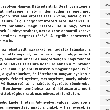
202
 szólván Hamvas Béla jelenti ki: Beethoven zenéje
hát metazene, amely minden addigi zenénél, még
202
gyobb szellemi erőfeszítést kívánó, mivel ő is a
színre. És ő is nagy árat fizetett érte: megsiketült.
202
latti hatalmak megbüntették. De a nagy tettet
ének új irányt szabott, mert a zene onnantól kezdve
202
 tartalmak megtisztításává. A legtöbb zeneszerző
n ma is.
202
a az elsüllyedt szavakat és tudattartalmakat a
202
 tudattalanjából, és a sok fájó, felgyülemlett
Egy embernek óriási és megterhelően nagy feladat
202
l teli lelkét felszínre hozni, és ebben a munkában
kar lenni…”, jelenti ki hiszen a magyar népdal is. És
202
, a gyötrelmeket, és létrehozta magyar nyelven a
 nyelv feletti nyelvet, metanyelvet, amely minden
202
 Vörösmartyénál is sűrűbb, égetőbb, töményebb,
am Beethoven zenéjéhez az ő költészetét, mert
202
vitték véghez, csak más művészeti területen.
20
edig kijelenthetem: Ady nyelvét valószínűleg épp e
és megemeltség miatt a diákok – tizenévesek és
20