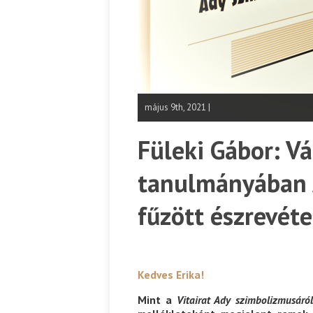
május 9th, 2021 |
Füleki Gábor: Vá
tanulmányában
fűzött észrevéte
Kedves Erika!
Mint a
Vitairat Ady szimbolizmusáró