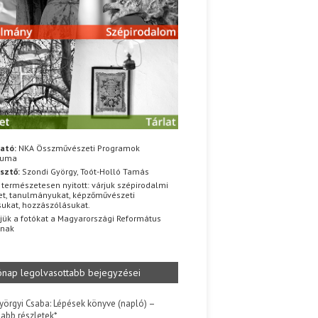
ató:
NKA Összművészeti Programok
iuma
sztő:
Szondi György, Toót-Holló Tamás
 természetesen nyitott: várjuk szépirodalmi
t, tanulmányukat, képzőművészeti
sukat, hozzászólásukat.
jük a fotókat a Magyarországi Református
znak
ónap legolvasottabb bejegyzései
yörgyi Csaba: Lépések könyve (napló) –
jabb részletek*