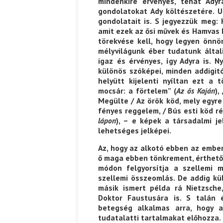
mindenkire érvényes, tehát Adyr
gondolatokat Ady költészetére. 
gondolatait is. S jegyezzük meg: 
amit ezek az ősi művek és Hamvas Bé
törekvése kell, hogy legyen önnön
mélyvilágunk éber tudatunk álta
igaz és érvényes, így Adyra is. N
különös szóképei, minden addigitó
helyütt kijelenti nyíltan ezt a t
mocsár: a förtelem” (
Az ős Kaján
),
Megülte / Az örök köd, mely egyre 
fényes reggelem, / Bús esti köd ré
lápon
), – e képek a társadalmi j
lehetséges jelképei.
Az, hogy az alkotó ebben az embe
ő maga ebben tönkrement, érthető. A
módon felgyorsítja a szellemi 
szellemi összeomlás. De addig kü
másik ismert példa rá Nietzsch
Doktor Faustusára is. S talán
betegség alkalmas arra, hogy a
tudatalatti tartalmakat előhozza.