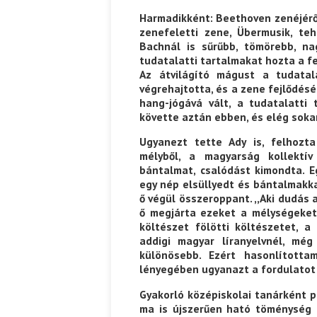
Harmadikként: Beethoven zenéjéről
zenefeletti zene, Übermusik, te
Bachnál is sűrűbb, tömörebb, na
tudatalatti tartalmakat hozta a fel
Az átvilágító mágust a tudata
végrehajtotta, és a zene fejlődés
hang-jógává vált, a tudatalatti
követte aztán ebben, és elég soka
Ugyanezt tette Ady is, felhozt
mélyből, a magyarság kollektív
bántalmat, csalódást kimondta. 
egy nép elsüllyedt és bántalmakka
ő végül összeroppant. ,,Aki dudás a
ő megjárta ezeket a mélységeket
költészet fölötti költészetet, a
addigi magyar líranyelvnél, még
különösebb. Ezért hasonlított
lényegében ugyanazt a fordulatot 
Gyakorló középiskolai tanárként p
ma is újszerűen ható töménység 