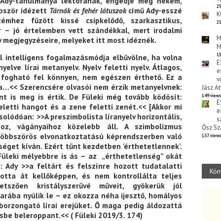
 Ady-tanulmánya lektorának, engedje meg nekem,
25
bször idézett
Tárnák és fehér lótuszok
című Ady-esszé
K
zémhez fűzött kissé csipkelődő, szarkasztikus,
21
r – jó értelemben vett szándékkal, mert irodalmi
M
 megjegyzéseire, melyeket itt most idéznék.
M
15
l intelligens fogalmazásmódja elbűvölne, ha volna
E
elve lírai metanyelv. Nyelv feletti nyelv. Átlagos,
e
 fogható fel könnyen, nem egészen érthető. Ez a
v
ta…<< Szerencsére olvasói nem érzik metanyelvnek:
Jász At
nt is meg is értik. De Füleki még tovább ködösít:
149 view
E
letti hangot és a zene feletti zenét.<< [Akkor mi
e
solódóan: >>A preszimbolista líranyelv horizontális,
s
hoz, vágányaihoz közelebb áll. A szimbolizmus
Ősz Sz
, többszörös elvonatkoztatású képrendszerben való
137 view
séget kíván. Ezért tűnt kezdetben ’érthetetlennek’.
Füleki mélyebbre is ás – az „érthetetlenség” okát
: Ady >>a feltárt és felszínre hozott tudatalatti
Kön
otta át kellőképpen, és nem kontrollálta teljes
tszően kristályszerűvé műveit, gyökerük jól
arába nyúlik le – ez okozza néha ijesztő, homályos
borzongató lírai erejüket. Ő maga pedig áldozattá
ésbe beleroppant.<< ( Füleki 2019/3. 174)