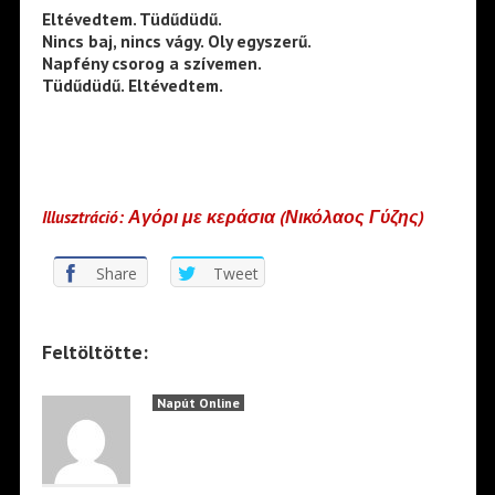
Eltévedtem. Tüdűdüdű.
Nincs baj, nincs vágy. Oly egyszerű.
Napfény csorog a szívemen.
Tüdűdüdű. Eltévedtem.
Illusztráció: Αγόρι με κεράσια (Νικόλαος Γύζης)
Share
Tweet
Feltöltötte:
Napút Online