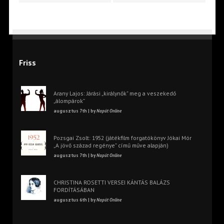
Friss
Arany Lajos: Járási „királynők” meg a veszekedő
„álompárok”
augusztus 7th | by
Napút Online
Pozsgai Zsolt: 1952 (játékfilm forgatókönyv Jókai Mór
„A jövő század regénye” című műve alapján)
augusztus 7th | by
Napút Online
CHRISTINA ROSETTI VERSEI KÁNTÁS BALÁZS
FORDÍTÁSÁBAN
augusztus 6th | by
Napút Online