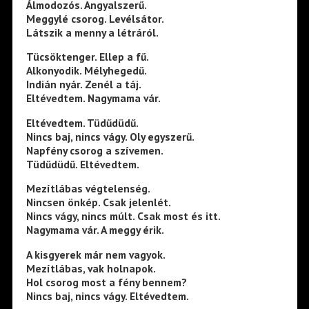
Álmodozós. Angyalszerű.
Meggylé csorog. Levélsátor.
Látszik a menny a létráról.
Tücsöktenger. Ellep a fű.
Alkonyodik. Mélyhegedű.
Indián nyár. Zenél a táj.
Eltévedtem. Nagymama vár.
Eltévedtem. Tüdűdüdű.
Nincs baj, nincs vágy. Oly egyszerű.
Napfény csorog a szívemen.
Tüdűdüdű. Eltévedtem.
Mezítlábas végtelenség.
Nincsen önkép. Csak jelenlét.
Nincs vágy, nincs múlt. Csak most és itt.
Nagymama vár. A meggy érik.
A kisgyerek már nem vagyok.
Mezítlábas, vak holnapok.
Hol csorog most a fény bennem?
Nincs baj, nincs vágy. Eltévedtem.