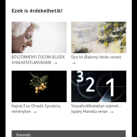
Ezek is érdekelhetik!
BÖSZÖRMÉNYI ZOLTÁN: JELIGÉK
Újra hó (Bakonyi István versei)
→
→
A HALHATATLANSÁGNAK
Hajnal Éva: Olvadó, Episztola,
Visszafordíthatatlan számok –
→
→
reményben
Ispány Marietta versei
Kiemelt