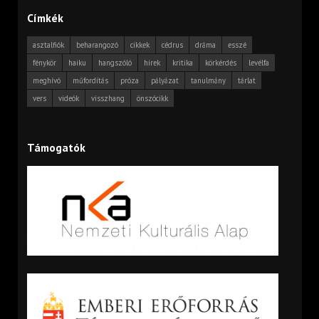
Címkék
asztalfiók
beharangozó
cikkek
cédrus
dráma
esszé
fénykör
haiku
hangszóló
hírek
kritika
körkérdés
levélfa
meghívó
műfordítás
próza
pályázat
tanulmány
tárlat
vers
videók
visszhang
önszócikk
Támogatók