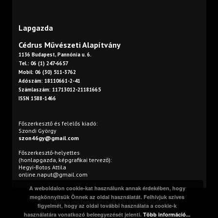
Lapgazda
Cédrus Művészeti Alapítvány
1136 Budapest, Pannónia u. 6.
Tel.: 06 (1) 247-6657
Mobil: 06 (30) 511-3762
Adószám: 18110661-2-41
Számlaszám: 11713012-21181665
ISSN 1588-1466
Főszerkesztő és felelős kiadó:
Szondi György
szon46gy@gmail.com
Főszerkesztő-helyettes
(honlapgazda, képgrafikai tervező):
Hegyi-Botos Attila
online.naput@gmail.com
A weboldalon cookie-kat használunk annak érdekében, hogy
megkönnyítsük Önnek az oldal használatát. Felhívjuk szíves
Minden jog fenntartva. © 2016 Napút Online
figyelmét, hogy az oldal további használata a cookie-k
használatára vonatkozó beleegyezését jelenti.
Több információ...