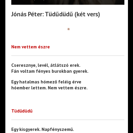
Jónás Péter: Tüdűdüdű (két vers)
*
Nem vettem észre
Cseresznye, levél, átlátszó erek.
Fán voltam fényes burokban gyerek.
Egy hatalmas hómező feléig érve
hóember lettem. Nem vettem észre.
Tüdűdüdű
Egy kisgyerek. Napfényszemű.