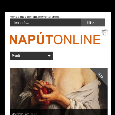
Mondd meg nékem, merre találom…
Vers
december 6th, 2022 |