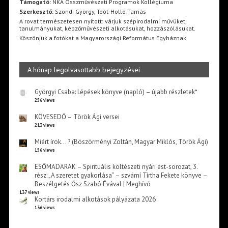
Támogató:
NKA Összművészeti Programok Kollégiuma
Szerkesztő:
Szondi György, Toót-Holló Tamás
A rovat természetesen nyitott: várjuk szépirodalmi művüket,
tanulmányukat, képzőművészeti alkotásukat, hozzászólásukat.
Köszönjük a fotókat a Magyarországi Református Egyháznak
A hónap legolvasottabb bejegyzései
Györgyi Csaba: Lépések könyve (napló) – újabb részletek*
256 views
KÖVESEDŐ – Török Ági versei
213 views
Miért írok… ? (Böszörményi Zoltán, Magyar Miklós, Török Ági)
156 views
ESŐMADARAK – Spirituális költészeti nyári est-sorozat, 3.
rész: „A szeretet gyakorlása” – szvámí Tírtha Fekete könyve –
Beszélgetés Ősz Szabó Évával | Meghívó
137 views
Kortárs irodalmi alkotások pályázata 2026
136 views