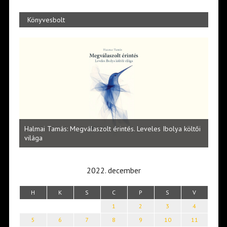
Könyvesbolt
l
Halmai Tamás: Megválaszolt érintés. Leveles Ibolya költői
Laka
világa
2022. december
H
K
S
C
P
S
V
1
2
3
4
5
6
7
8
9
10
11