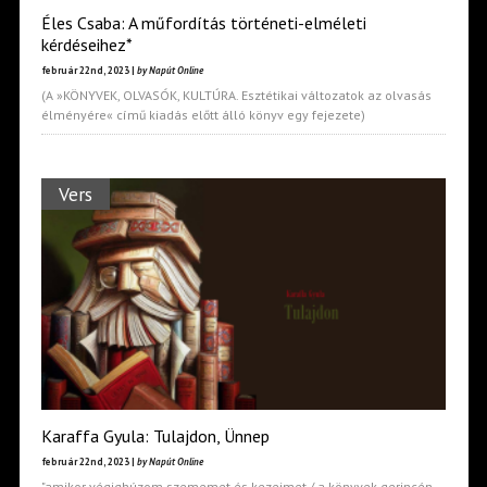
Éles Csaba: A műfordítás történeti-elméleti
kérdéseihez*
február 22nd, 2023 |
by Napút Online
(A »KÖNYVEK, OLVASÓK, KULTÚRA. Esztétikai változatok az olvasás
élményére« című kiadás előtt álló könyv egy fejezete)
Vers
Karaffa Gyula: Tulajdon, Ünnep
február 22nd, 2023 |
by Napút Online
"amikor végighúzom szememet és kezeimet / a könyvek gerincén