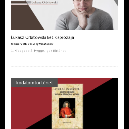
Łukasz Orbitowski két kisprózája
február 20th, 2023 |
by Napút Online
1. Hidegebb 2. Hygge. Igaz történet
Irodalomtörténet