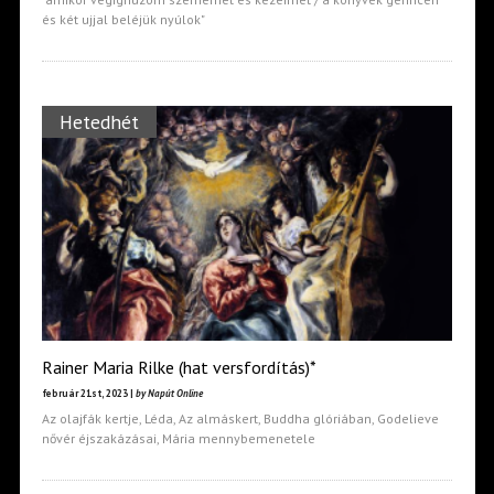
és két ujjal beléjük nyúlok"
Hetedhét
Rainer Maria Rilke (hat versfordítás)*
február 21st, 2023 |
by Napút Online
Az olajfák kertje, Léda, Az almáskert, Buddha glóriában, Godelieve
nővér éjszakázásai, Mária mennybemenetele