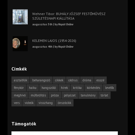
Wehner Tibor: BUHÁLY JÓZSEF FESTŐMŰVÉSZ
SZÜLETÉSNAPI KIÁLLÍTÁSA
augusztus 5th | by
Napút Online
KELEMEN LAJOS (1954-2026)
augusztus 4th | by
Napút Online
Címkék
asztalfiók
beharangozó
cikkek
cédrus
dráma
esszé
fénykör
haiku
hangszóló
hírek
kritika
körkérdés
levélfa
meghívó
műfordítás
próza
pályázat
tanulmány
tárlat
vers
videók
visszhang
önszócikk
Támogatók