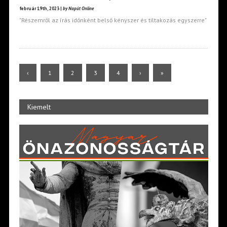
február 19th, 2023 |
by Napút Online
"Részemről az írás időnként belső kényszer és tiltakozás egyszerre"
‹
1
2
3
4
›
»
Kiemelt