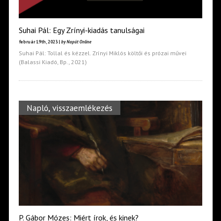
Suhai Pál: Egy Zrínyi-kiadás tanulságai
február 19th, 2023 |
by Napút Online
Suhai Pál: Tollal és kézzel. Zrínyi Miklós költői és prózai művei
(Balassi Kiadó, Bp., 2021)
Napló, visszaemlékezés
P. Gábor Mózes: Miért írok, és kinek?