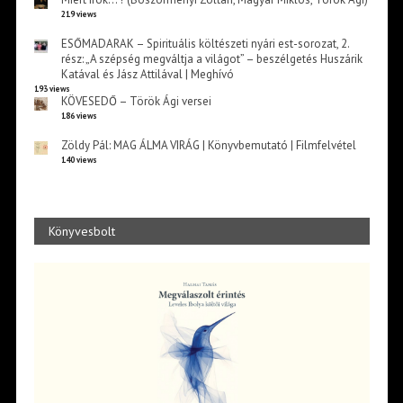
219 views
ESŐMADARAK – Spirituális költészeti nyári est-sorozat, 2.
rész: „A szépség megváltja a világot” – beszélgetés Huszárik
Katával és Jász Attilával | Meghívó
193 views
KÖVESEDŐ – Török Ági versei
186 views
Zöldy Pál: MAG ÁLMA VIRÁG | Könyvbemutató | Filmfelvétel
140 views
Könyvesbolt