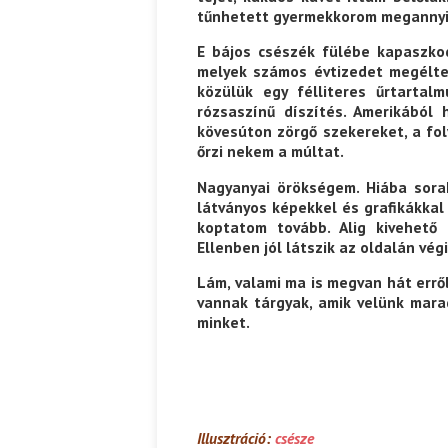
tűnhetett gyermekkorom megannyi a
E bájos csészék fülébe kapaszko
melyek számos évtizedet megélte
közülük egy félliteres űrtartal
rózsaszínű díszítés. Amerikából
kövesúton zörgő szekereket, a fo
őrzi nekem a múltat.
Nagyanyai örökségem. Hiába sorak
látványos képekkel és grafikákkal 
koptatom tovább. Alig kivehető 
Ellenben jól látszik az oldalán vé
Lám, valami ma is megvan hát errő
vannak tárgyak, amik velünk mara
minket.
Illusztráció:
csésze