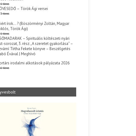
6 views
ÖVESEDŐ – Török Ági versei
3 views
iért írok… ? (Böszörményi Zoltán, Magyar
iklós, Török Ági)
6 views
SŐMADARAK – Spirituális költészeti nyári
st-sorozat, 3. rész: „A szeretet gyakorlása” –
zvámí Tírtha Fekete könyve – Beszélgetés
abó Évával | Meghívó
s
ortárs irodalmi alkotások pályázata 2026
6 views
yvesbolt