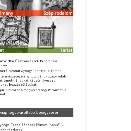
ató:
NKA Összművészeti Programok
iuma
sztő:
Szondi György, Toót-Holló Tamás
 természetesen nyitott: várjuk szépirodalmi
t, tanulmányukat, képzőművészeti
sukat, hozzászólásukat.
jük a fotókat a Magyarországi Református
znak
ónap legolvasottabb bejegyzései
yörgyi Csaba: Lépések könyve (napló) –
jabb részletek*