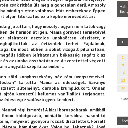
Parvathy Baul: A NAGY LELKEK DALAI.
etén csak ritkán ült meg a gondtalan derű. A mosoly
Bevezetés a bául ösvénybe (Fordította:
Halm
ntha mindig sietne valahova. Más emberekhez. Éppen
Rideg Zsófia)
Iboly
uz
rt olyan titokzatos ez a képbe merevedett arc.
odáig jutottam, hogy mosolyt ugyan nem látok vagy
mben, de harmóniát igen. Mama görnyedt termetével
or elsiratott asztalos unokaöccse készített, a
H
ghajlították az évtizedek terhei. Fájdalmak,
ága. De most, ebben a sokat vizsgált pillanatban,
megállt időben leírhatatlan békesség sugárzik az
2
vár és az unoka összhatása ez. A szeretettel végzett
9
ami angyallá szépíti az embert.
16
pen zöld konyhaszekrény néz rám üvegszemeivel.
23
yitósban” tartotta Mama az édességet. Savanyú
észített süteményt, darabka krumplicukort. Onnan
30
t ajtón keresztül kellemes vaníliaillat terjengett,
« au
az édességre vadászó gyerekembert.
 Mennyi régi ismerős! A kicsi borospoharak, amikből
finom kidolgozású, miniatűr korsókra hasonlító
eim, melyeket gyönyörű rózsák díszítettek. Forralt
Arc
k. Nézem, bámulom őket. Vajon hol lehetnek? Hová