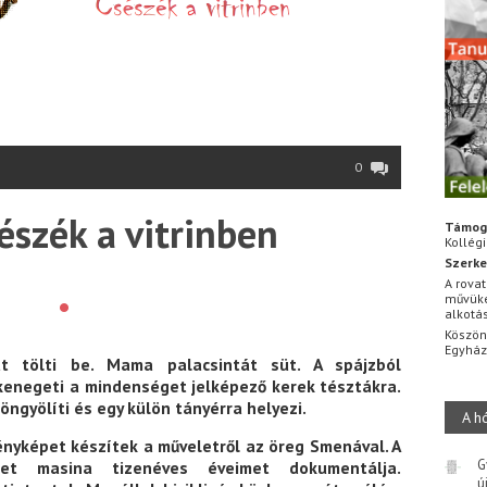
0
észék a vitrinben
Támog
Kollég
Szerke
A rovat
•
művüke
alkotá
Köszön
Egyhá
at tölti be. Mama palacsintát süt. A spájzból
kenegeti a mindenséget jelképező kerek tésztákra.
öngyölíti és egy külön tányérra helyezi.
A h
ényképet készítek a műveletről az öreg Smenával. A
G
vjet masina tizenéves éveimet dokumentálja.
ú