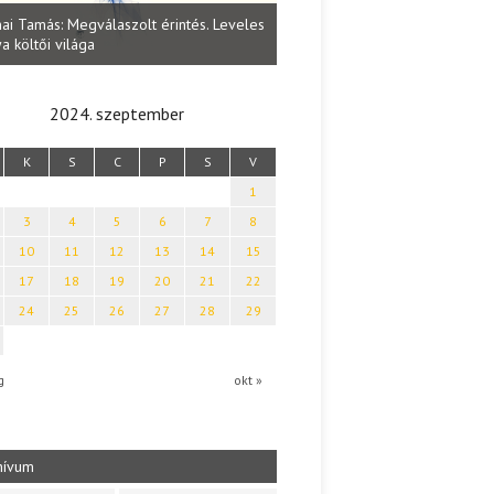
Lakatos Fleisz Katalin: Vasárna
ai Tamás: Megválaszolt érintés. Leveles
Sárszegen
a költői világa
2024. szeptember
K
S
C
P
S
V
1
3
4
5
6
7
8
10
11
12
13
14
15
17
18
19
20
21
22
24
25
26
27
28
29
g
okt »
hívum