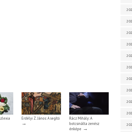
202
202
202
202
202
202
202
202
20
20
szlexia
Erdélyi Z. János: A segítő
Rácz Mihály: A
→
botcsinálta zenész
202
→
énképe