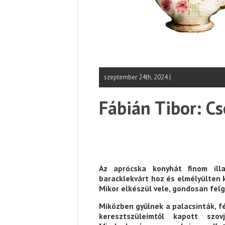
szeptember 24th, 2024 |
Fábián Tibor: Cs
Az aprócska konyhát finom ill
baracklekvárt hoz és elmélyülten 
Mikor elkészül vele, gondosan felg
Miközben gyűlnek a palacsinták, f
keresztszüleimtől kapott szo