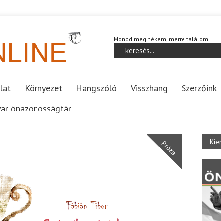
Mondd meg nékem, merre találom…
lat
Környezet
Hangszóló
Visszhang
Szerzőink
ar önazonosságtár
Kie
Próza