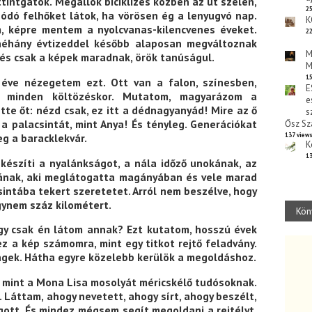
ntgatok. Megállok biciklizés közben az út szélén,
25
zódó felhőket látok, ha vörösen ég a lenyugvó nap.
K
 képre mentem a nyolcvanas-kilencvenes éveket.
22
éhány évtizeddel később alaposan megváltoznak
M
 és csak a képek maradnak, örök tanúságul.
M
15
éve nézegetem ezt. Ott van a falon, színesben,
E
, minden költözéskor. Mutatom, magyarázom a
e
tte őt: nézd csak, ez itt a dédnagyanyád! Mire az ő
s
 a palacsintát, mint Anya! És tényleg. Generációkat
Ősz Sz
g a baracklekvár.
137 view
K
13
észíti a nyalánkságot, a nála időző unokának, az
kának, aki meglátogatta magányában és vele marad
sintába tekert szeretetet. Arról nem beszélve, hogy
ogynem száz kilométert.
Kön
gy csak én látom annak? Ezt kutatom, hosszú évek
ez a kép számomra, mint egy titkot rejtő feladvány.
ngek. Hátha egyre közelebb kerülök a megoldáshoz.
 mint a Mona Lisa mosolyát méricskélő tudósoknak.
 Láttam, ahogy nevetett, ahogy sírt, ahogy beszélt,
gott. És mindez mégsem segít megoldani a rejtélyt.