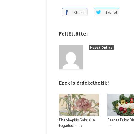
Share
Tweet
Feltöltötte:
Napút Online
Ezek is érdekelhetik!
Elter-Kopiás Gabriella:
Szepes Erika: Di
→
→
Fogadóóra