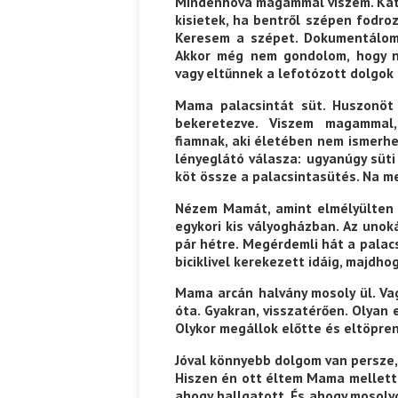
Mindenhová magammal viszem. Katti
kisietek, ha bentről szépen fodro
Keresem a szépet. Dokumentálom,
Akkor még nem gondolom, hogy n
vagy eltűnnek a lefotózott dolgok
Mama palacsintát süt. Huszonöt 
bekeretezve. Viszem magammal
fiamnak, aki életében nem ismerhe
lényeglátó válasza: ugyanúgy süti
köt össze a palacsintasütés. Na me
Nézem Mamát, amint elmélyülten k
egykori kis vályogházban. Az uno
pár hétre. Megérdemli hát a palac
biciklivel kerekezett idáig, majdh
Mama arcán halvány mosoly ül. Va
óta. Gyakran, visszatérően. Olyan 
Olykor megállok előtte és eltöpre
Jóval könnyebb dolgom van persze,
Hiszen én ott éltem Mama mellett.
ahogy hallgatott. És ahogy mosoly