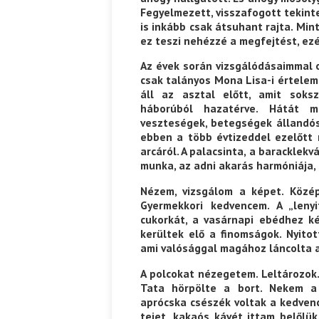
Fegyelmezett, visszafogott tekint
is inkább csak átsuhant rajta. Mi
Ispány Marietta: Szavak a fényből
Káplán Géza: Erotikai kala
ez teszi nehézzé a megfejtést, ezé
Az évek során vizsgálódásaimmal 
csak talányos Mona Lisa-i értele
áll az asztal előtt, amit soksz
háborúból hazatérve. Hátát me
veszteségek, betegségek állandós
ebben a több évtizeddel ezelőtt 
arcáról. A palacsinta, a baracklek
munka, az adni akarás harmóniája, 
Nézem, vizsgálom a képet. Közé
Gyermekkori kedvencem. A „len
cukorkát, a vasárnapi ebédhez k
kerültek elő a finomságok. Nyitot
ami valósággal magához láncolta 
A polcokat nézegetem. Leltározok.
Tata hörpölte a bort. Nekem a 
aprócska csészék voltak a kedvenc
tejet, kakaós kávét ittam belőlü