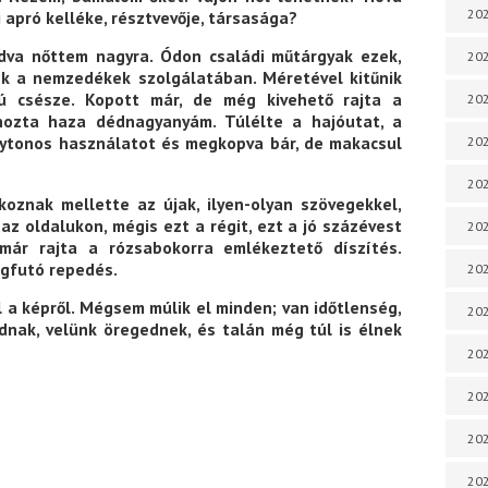
202
pró kelléke, résztvevője, társasága?
dva nőttem nagyra. Ódon családi műtárgyak ezek,
202
k a nemzedékek szolgálatában. Méretével kitűnik
mú csésze. Kopott már, de még kivehető rajta a
202
 hozta haza dédnagyanyám. Túlélte a hajóutat, a
lytonos használatot és megkopva bár, de makacsul
202
202
oznak mellette az újak, ilyen-olyan szövegekkel,
az oldalukon, mégis ezt a régit, ezt a jó százévest
202
már rajta a rózsabokorra emlékeztető díszítés.
gigfutó repedés.
202
l a képről. Mégsem múlik el minden; van időtlenség,
202
dnak, velünk öregednek, és talán még túl is élnek
20
20
202
202