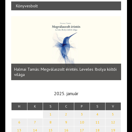
Könyvesbolt
l
Halmai Tamás: Megválaszolt érintés. Leveles Ibolya költői
Laka
világa
2025. január
H
K
S
C
P
S
V
1
2
3
4
5
6
7
8
9
10
11
12
13
14
15
16
17
18
19