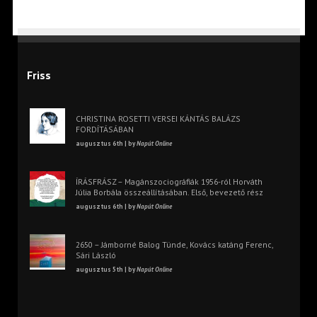
Friss
CHRISTINA ROSETTI VERSEI KÁNTÁS BALÁZS
FORDÍTÁSÁBAN
augusztus 6th | by
Napút Online
ÍRÁSFRÁSZ – Magánszociográfiák 1956-ról Horváth
Júlia Borbála összeállításában. Első, bevezető rész
augusztus 6th | by
Napút Online
2650 – Jámborné Balog Tünde, Kovács katáng Ferenc,
Sári László
augusztus 5th | by
Napút Online