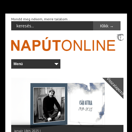
Mondd meg nékem, merre találom…
Visszalapozó
január 18th, 2025 |