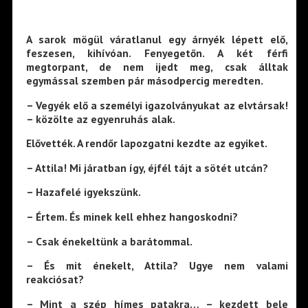
A sarok mögül váratlanul egy árnyék lépett elő,
feszesen, kihívóan. Fenyegetőn. A két férfi
megtorpant, de nem ijedt meg, csak álltak
egymással szemben pár másodpercig meredten.
– Vegyék elő a személyi igazolványukat az elvtársak!
– közölte az egyenruhás alak.
Elővették. A rendőr lapozgatni kezdte az egyiket.
– Attila! Mi járatban így, éjfél tájt a sötét utcán?
– Hazafelé igyekszünk.
– Értem. És minek kell ehhez hangoskodni?
– Csak énekeltünk a barátommal.
– És mit énekelt, Attila? Ugye nem valami
reakciósat?
– Mint a szép hímes patakra… – kezdett bele