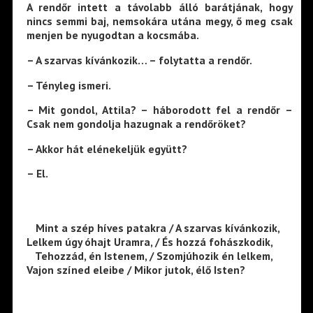
A rendőr intett a távolabb álló barátjának, hogy
nincs semmi baj, nemsokára utána megy, ő meg csak
menjen be nyugodtan a kocsmába.
– A szarvas kívánkozik… – folytatta a rendőr.
– Tényleg ismeri.
– Mit gondol, Attila? – háborodott fel a rendőr –
Csak nem gondolja hazugnak a rendőröket?
– Akkor hát elénekeljük együtt?
– El.
—
Mint a szép híves patakra / A szarvas kívánkozik,
Lelkem úgy óhajt Uramra, / És hozzá fohászkodik,
—
Tehozzád, én Istenem, / Szomjúhozik én lelkem,
Vajon színed eleibe / Mikor jutok, élő Isten?