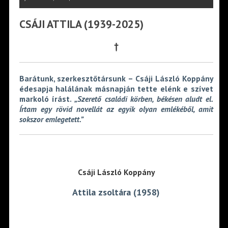
CSÁJI ATTILA (1939-2025)
†
Barátunk, szerkesztőtársunk – Csáji László Koppány
édesapja halálának másnapján tette elénk e szívet
markoló írást.
„Szerető családi körben, békésen aludt el.
Írtam egy rövid novellát az egyik olyan emlékéből, amit
sokszor emlegetett.”
Csáji László Koppány
Attila zsoltára (1958)