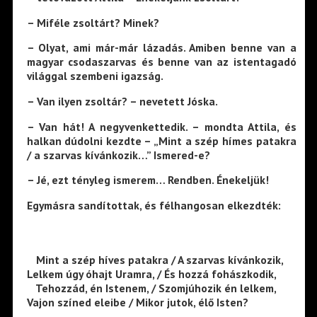
– Miféle zsoltárt? Minek?
– Olyat, ami már-már lázadás. Amiben benne van a
magyar csodaszarvas és benne van az istentagadó
világgal szembeni igazság.
– Van ilyen zsoltár? – nevetett Jóska.
– Van hát! A negyvenkettedik. – mondta Attila, és
halkan dúdolni kezdte – „Mint a szép hímes patakra
/ a szarvas kívánkozik…” Ismered-e?
– Jé, ezt tényleg ismerem… Rendben. Énekeljük!
Egymásra sandítottak, és félhangosan elkezdték:
—
Mint a szép híves patakra / A szarvas kívánkozik,
Lelkem úgy óhajt Uramra, / És hozzá fohászkodik,
—
Tehozzád, én Istenem, / Szomjúhozik én lelkem,
Vajon színed eleibe / Mikor jutok, élő Isten?