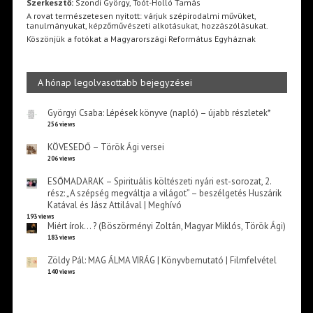
Szerkesztő:
Szondi György, Toót-Holló Tamás
A rovat természetesen nyitott: várjuk szépirodalmi művüket,
tanulmányukat, képzőművészeti alkotásukat, hozzászólásukat.
Köszönjük a fotókat a Magyarországi Református Egyháznak
A hónap legolvasottabb bejegyzései
Györgyi Csaba: Lépések könyve (napló) – újabb részletek*
256 views
KÖVESEDŐ – Török Ági versei
206 views
ESŐMADARAK – Spirituális költészeti nyári est-sorozat, 2.
rész: „A szépség megváltja a világot” – beszélgetés Huszárik
Katával és Jász Attilával | Meghívó
193 views
Miért írok… ? (Böszörményi Zoltán, Magyar Miklós, Török Ági)
183 views
Zöldy Pál: MAG ÁLMA VIRÁG | Könyvbemutató | Filmfelvétel
140 views