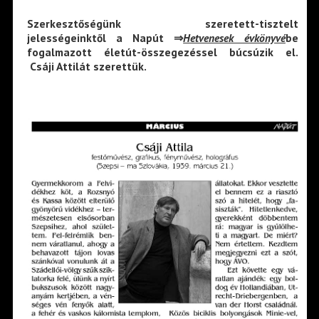
Szerkesztőségünk szeretett-tisztelt
jelességeinktől a Napút ⇒
Hetvenesek évkönyvé
be
fogalmazott életút-összegezéssel búcsúzik el.
Csáji Attilát szerettük.