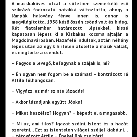
A macskaköves utcát a sötétben szemerkélő eső
szikrázó fodrozatú patakká változtatta, ahogy a
lámpák halovány fénye innen is, onnan is
megvilágította. 1958 késő őszén csönd volt és hideg.
Két fiatalember határozott léptekkel, kissé
kapatosan lépett ki a Kiskakas kocsma ajtaján a
Magdolnavárosban. Hazafelé indultak, aztán néhány
lépés után az egyik hirtelen átölelte a másik vállát,
és megtörte a csendet:
– Fagyos a levegő, befagynak a szájak is, mi?
– Én ugyan nem fogom be a számat! – kontrázott rá
Attila félhangosan.
– Vigyázz, ez már szinte lázadás!
– Akkor lázadjunk együtt, Jóska!
– Miket beszélsz? Hogyan? – képedt el a magasabb.
– Mi az, ami tilos? Igazat szólni. Istent és a hazát
szeretni… Ezt az istentelen világot széjjel kiabálni…
– tétovázott Attila – Énekeljünk zsoltárt!