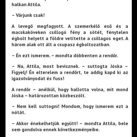
halkan Attila.
– Várjunk csak!
A levegő megfagyott. A szemerkélő eső és a
macskaköveken csillogó fény a sötét, fénytelen
égbolt helyett a földre vetítette a csillagos eget. A
három alak ott ált a csupasz égboltozatban.
– Én ezt ismerem. – mondta döbbenten a rendőr.
– Na, Attila, most bevisznek. – suttogta Jóska –
Figyelj! Én elterelem a rendőrt, te addig kapd ki az
igazolványodat és fuss!
A rendőr – anélkül, hogy hallotta volna, mit mond
Jóska – határozottan közbeszólt.
– Nem kell suttogni! Mondom, hogy ismerem ezt a
nótát.
– Akkor énekelhetjük együtt! – mondta Attila, bele
sem gondolva ennek következményeibe.