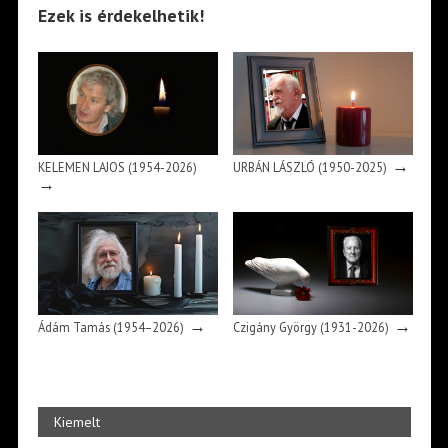
Ezek is érdekelhetik!
→
KELEMEN LAJOS (1954-2026)
URBÁN LÁSZLÓ (1950-2025)
→
→
→
Ádám Tamás (1954–2026)
Czigány György (1931-2026)
Kiemelt