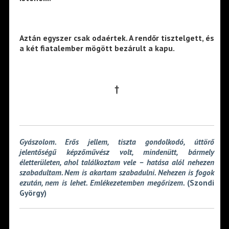
Aztán egyszer csak odaértek. A rendőr tisztelgett, és
a két fiatalember mögött bezárult a kapu.
†
Gyászolom. Erős jellem, tiszta gondolkodó, úttörő
jelentőségű képzőművész volt, mindenütt, bármely
életterületen, ahol találkoztam vele – hatása alól nehezen
szabadultam. Nem is akartam szabadulni. Nehezen is fogok
ezután, nem is lehet. Emlékezetemben megőrizem.
(Szondi
György)