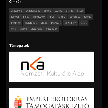
Címkék
asztalfiók
beharangozó
cikkek
cédrus
dráma
esszé
fénykör
haiku
hangszóló
hírek
kritika
körkérdés
levélfa
meghívó
műfordítás
próza
pályázat
tanulmány
tárlat
vers
videók
visszhang
önszócikk
Támogatók