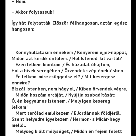
– Nem.
– Akkor folytassuk!
Így hát folytatták. Először félhangosan, aztán egész
hangosan:
—
Könnyhullatásim énnékem / Kenyerem éjjel-nappal,
Midőn azt kérdik éntőlem: / Hol Istened, kit vártál?
—
Ezen lelkem kiontom, / És házadat óhajtom,
Hol a hívek seregében / Örvendek szép éneklésben.
—
Én lelkem, mire csüggedsz el? / Mit kesergesz
ennyire?
Bízzál Istenben, nem hágy el, / Kiben örvendek végre,
—
Midőn hozzám orcáját, / Nyújtja szabadítását;
Ó, én kegyelmes Istenem, / Mely igen kesereg
lelkem!
—
Mert terólad emlékezem / E Jordánnak földjéről,
Szent helyedre igyekezem / Hermon- s Micár-hegy
mellől.
—
Mélység kiált mélységet, / Midőn én fejem felett