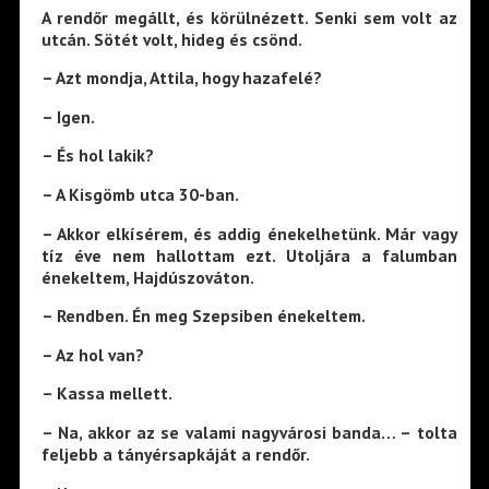
A rendőr megállt, és körülnézett. Senki sem volt az
utcán. Sötét volt, hideg és csönd.
– Azt mondja, Attila, hogy hazafelé?
– Igen.
– És hol lakik?
– A Kisgömb utca 30-ban.
– Akkor elkísérem, és addig énekelhetünk. Már vagy
tíz éve nem hallottam ezt. Utoljára a falumban
énekeltem, Hajdúszováton.
– Rendben. Én meg Szepsiben énekeltem.
– Az hol van?
– Kassa mellett.
– Na, akkor az se valami nagyvárosi banda… – tolta
feljebb a tányérsapkáját a rendőr.