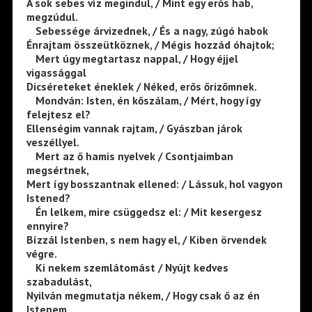
A sok sebes víz megindul, / Mint egy erős hab,
megzúdul.
—
Sebessége árvizednek, / És a nagy, zúgó habok
Énrajtam összeütköznek, / Mégis hozzád óhajtok;
—
Mert úgy megtartasz nappal, / Hogy éjjel
vigassággal
Dicséreteket éneklek / Néked, erős őrizőmnek.
—
Mondván: Isten, én kőszálam, / Mért, hogy így
felejtesz el?
Ellenségim vannak rajtam, / Gyászban járok
veszéllyel.
—
Mert az ő hamis nyelvek / Csontjaimban
megsértnek,
Mert így bosszantnak ellened: / Lássuk, hol vagyon
Istened?
—
Én lelkem, mire csüggedsz el: / Mit kesergesz
ennyire?
Bízzál Istenben, s nem hagy el, / Kiben örvendek
végre.
—
Ki nekem szemlátomást / Nyújt kedves
szabadulást,
Nyilván megmutatja nékem, / Hogy csak ő az én
Istenem.