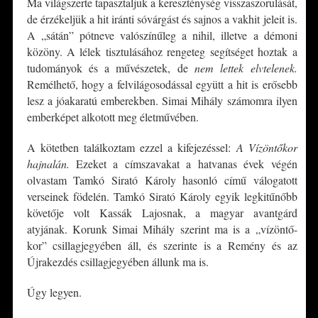
Ma világszerte tapasztaljuk a kereszténység visszaszorulását,
de érzékeljük a hit iránti sóvárgást és sajnos a vakhit jeleit is.
A „sátán” pótneve valószínűleg a nihil, illetve a démoni
közöny. A lélek tisztulásához rengeteg segítséget hoztak a
tudományok és a művészetek, de
nem lettek elvtelenek.
Remélhető, hogy a felvilágosodással együtt a hit is erősebb
lesz a jóakaratú emberekben. Simai Mihály számomra ilyen
emberképet alkotott meg életművében.
A kötetben találkoztam ezzel a kifejezéssel:
A Vízöntőkor
hajnalán.
Ezeket a címszavakat a hatvanas évek végén
olvastam Tamkó Sirató Károly hasonló című válogatott
verseinek födelén. Tamkó Sirató Károly egyik legkitűnőbb
követője volt Kassák Lajosnak, a magyar avantgárd
atyjának. Korunk Simai Mihály szerint ma is a „vízöntő-
kor” csillagjegyében áll, és szerinte is a Remény és az
Újrakezdés csillagjegyében állunk ma is.
Úgy legyen.