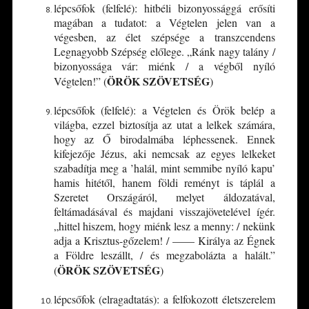
lépcsőfok (felfelé): hitbéli bizonyossággá erősíti
magában a tudatot: a Végtelen jelen van a
végesben, az élet szépsége a transzcendens
Legnagyobb Szépség előlege. „Ránk nagy talány /
bizonyossága vár: miénk / a végből nyíló
ÖRÖK SZÖVETSÉG
Végtelen!” (
)
lépcsőfok (felfelé): a Végtelen és Örök belép a
világba, ezzel biztosítja az utat a lelkek számára,
hogy az Ő birodalmába léphessenek. Ennek
kifejezője Jézus, aki nemcsak az egyes lelkeket
szabadítja meg a ’halál, mint semmibe nyíló kapu’
hamis hitétől, hanem földi reményt is táplál a
Szeretet Országáról, melyet áldozatával,
feltámadásával és majdani visszajövetelével ígér.
„hittel hiszem, hogy miénk lesz a menny: / nekünk
adja a Krisztus-gőzelem! / –––– Királya az Égnek
a Földre leszállt, / és megzabolázta a halált.”
ÖRÖK SZÖVETSÉG
(
)
lépcsőfok (elragadtatás): a felfokozott életszerelem