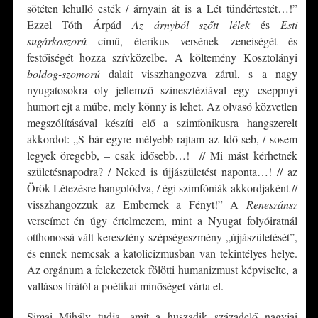
sötéten lehulló esték / árnyain át is a Lét tündértestét…!”
Ezzel Tóth Árpád
Az árnyból szőtt lélek
és
Esti
sugárkoszorú
című, éterikus versének zeneiségét és
festőiségét hozza szívközelbe. A költemény Kosztolányi
boldog-szomorú
dalait visszhangozva zárul, s a nagy
nyugatosokra oly jellemző szinesztéziával egy cseppnyi
humort ejt a műbe, mely könny is lehet. Az olvasó közvetlen
megszólításával készíti elő a szimfonikusra hangszerelt
akkordot: „S bár egyre mélyebb rajtam az Idő-seb, / sosem
legyek öregebb, – csak idősebb…! // Mi mást kérhetnék
születésnapodra? / Neked is újjászületést naponta…! // az
Örök Létezésre hangolódva, / égi szimfóniák akkordjaként //
visszhangozzuk az Embernek a Fényt!” A
Reneszánsz
verscímet én úgy értelmezem, mint a Nyugat folyóiratnál
otthonossá vált keresztény szépségeszmény „újjászületését”,
és ennek nemcsak a katolicizmusban van tekintélyes helye.
Az orgánum a felekezetek fölötti humanizmust képviselte, a
vallásos lírától a poétikai minőséget várta el.
Simai Mihály tudja, amit a huszadik századelő nagyjai