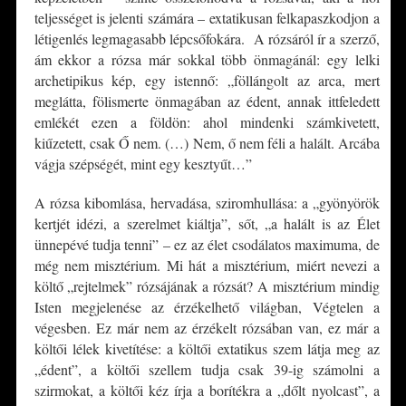
teljességet is jelenti számára – extatikusan felkapaszkodjon a
létigenlés legmagasabb lépcsőfokára. A rózsáról ír a szerző,
ám ekkor a rózsa már sokkal több önmagánál: egy lelki
archetipikus kép, egy istennő: „föllángolt az arca, mert
meglátta, fölismerte önmagában az édent, annak ittfeledett
emlékét ezen a földön: ahol mindenki számkivetett,
kiűzetett, csak Ő nem. (…) Nem, ő nem féli a halált. Arcába
vágja szépségét, mint egy kesztyűt…”
A rózsa kibomlása, hervadása, sziromhullása: a „gyönyörök
kertjét idézi, a szerelmet kiáltja”, sőt, „a halált is az Élet
ünnepévé tudja tenni” – ez az élet csodálatos maximuma, de
még nem misztérium. Mi hát a misztérium, miért nevezi a
költő „rejtelmek” rózsájának a rózsát? A misztérium mindig
Isten megjelenése az érzékelhető világban, Végtelen a
végesben. Ez már nem az érzékelt rózsában van, ez már a
költői lélek kivetítése: a költői extatikus szem látja meg az
„édent”, a költői szellem tudja csak 39-ig számolni a
szirmokat, a költői kéz írja a borítékra a „dőlt nyolcast”, a