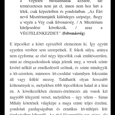
a Végtelen birodalmának kezdete, ide
természetesen nem jut el, innen nem hoz hírt a
lélek, csak képzeletben és gondolatban. „Az Élet
nevű Misztériumjáték különleges szépsége, /hogy
a végén a Vég csak felvonásvég. / A Misztérium
kiteljesedése következik, / azaz a
Felvonásvég
VÉGTELENKEZDET.” (
)
E lépcsőket a kötet egészéből elemeztem ki. Így együtt
egyetlen versben sem szerepelnek. E fokok súlya, aránya
nem egyforma: az első négy lépcsőfok csak említésszerűen,
mint az elrugaszkodások talaja jelenik meg, a versek szinte
kivétel nélkül az emelkedésről szólnak, és szinte mindegyik
a lét-szerelem, mámoros lét-csodálat valamilyen fokozatán
áll vagy felfelé mozog. Találhatók olyan hosszabb
költemények is, melyekben több lépcsőfokon halad át a lírai
én. A következőkben elemzés-értelmezés alá vonok két
nagyobb lélegzetű verset, melyekben – úgy vélem – Simai
Mihály kötetének világképe a maga szinte teljes érzelmi,
gondolati gazdagságában és extatikus lét-túllépés felé
törekvésében kibomlik. Az első főszereplője egy rózsa, aki