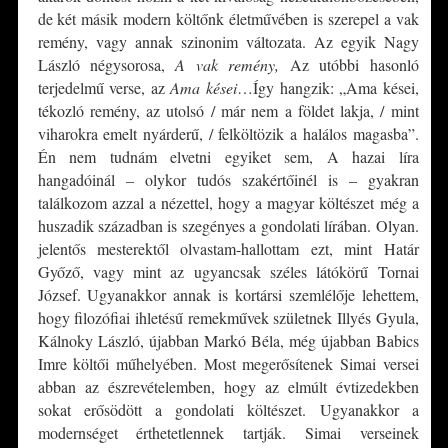
de két másik modern költőnk életművében is szerepel a vak
remény, vagy annak szinonim változata. Az egyik Nagy
László négysorosa,
A vak remény,
Az utóbbi hasonló
terjedelmű verse, az
Ama kései
…Így hangzik: „Ama kései,
tékozló remény, az utolsó / már nem a földet lakja, / mint
viharokra emelt nyárderű, / felköltözik a halálos magasba”.
Én nem tudnám elvetni egyiket sem, A hazai líra
hangadóinál – olykor tudós szakértőinél is – gyakran
találkozom azzal a nézettel, hogy a magyar költészet még a
huszadik században is szegényes a gondolati lírában. Olyan.
jelentős mesterektől olvastam-hallottam ezt, mint Határ
Győző, vagy mint az ugyancsak széles látókörű Tornai
József. Ugyanakkor annak is kortársi szemlélője lehettem,
hogy filozófiai ihletésű remekművek születnek Illyés Gyula,
Kálnoky László, újabban Markó Béla, még újabban Babics
Imre költői műhelyében. Most megerősítenek Simai versei
abban az észrevételemben, hogy az elmúlt évtizedekben
sokat erősödött a gondolati költészet. Ugyanakkor a
modernséget érthetetlennek tartják. Simai verseinek