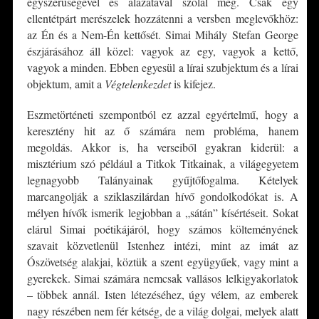
egyszerűségével és alázatával szólal meg. Csak egy
ellentétpárt merészelek hozzátenni a versben meglevőkhöz:
az Én és a Nem-Én kettősét. Simai Mihály Stefan George
észjárásához áll közel: vagyok az egy, vagyok a kettő,
vagyok a minden. Ebben egyesül a lírai szubjektum és a lírai
objektum, amit a
Végtelenkezdet
is kifejez.
Eszmetörténeti szempontból ez azzal egyértelmű, hogy a
keresztény hit az ő számára nem probléma, hanem
megoldás. Akkor is, ha verseiből gyakran kiderül: a
misztérium szó például a Titkok Titkainak, a világegyetem
legnagyobb Talányainak gyűjtőfogalma. Kételyek
marcangolják a sziklaszilárdan hívő gondolkodókat is. A
mélyen hívők ismerik legjobban a „sátán” kísértéseit. Sokat
elárul Simai poétikájáról, hogy számos költeményének
szavait közvetlenül Istenhez intézi, mint az imát az
Ószövetség alakjai, köztük a szent együgyűek, vagy mint a
gyerekek. Simai számára nemcsak vallásos lelkigyakorlatok
– többek annál. Isten létezéséhez, úgy vélem, az emberek
nagy részében nem fér kétség, de a világ dolgai, melyek alatt