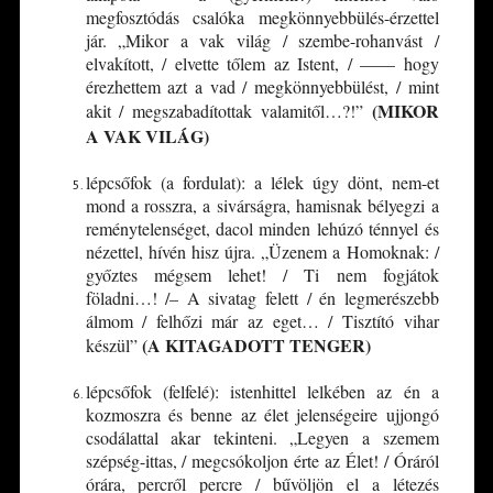
megfosztódás csalóka megkönnyebbülés-érzettel
jár. „Mikor a vak világ / szembe-rohanvást /
elvakított, / elvette tőlem az Istent, / –––– hogy
érezhettem azt a vad / megkönnyebbülést, / mint
(MIKOR
akit / megszabadítottak valamitől…?!”
A VAK VILÁG)
lépcsőfok (a fordulat): a lélek úgy dönt, nem-et
mond a rosszra, a sivárságra, hamisnak bélyegzi a
reménytelenséget, dacol minden lehúzó ténnyel és
nézettel, hívén hisz újra. „Üzenem a Homoknak: /
győztes mégsem lehet! / Ti nem fogjátok
föladni…! /– A sivatag felett / én legmerészebb
álmom / felhőzi már az eget… / Tisztító vihar
(A KITAGADOTT TENGER)
készül”
lépcsőfok (felfelé): istenhittel lelkében az én a
kozmoszra és benne az élet jelenségeire ujjongó
csodálattal akar tekinteni. „Legyen a szemem
szépség-ittas, / megcsókoljon érte az Élet! / Óráról
órára, percről percre / bűvöljön el a létezés