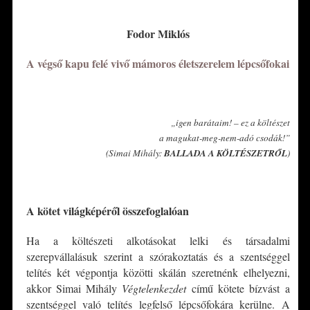
*
Fodor Miklós
A végső kapu felé vivő mámoros életszerelem lépcsőfokai
*
„igen barátaim! – ez a költészet
a magukat-meg-nem-adó csodák!”
(Simai Mihály:
BALLADA A KÖLTÉSZETRŐL
)
*
A kötet világképéről összefoglalóan
Ha a költészeti alkotásokat lelki és társadalmi
szerepvállalásuk szerint a szórakoztatás és a szentséggel
telítés két végpontja közötti skálán szeretnénk elhelyezni,
akkor Simai Mihály
Végtelenkezdet
című kötete bízvást a
szentséggel való telítés legfelső lépcsőfokára kerülne. A