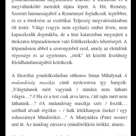
megváltásköltő meredek útjára lépett. A Hit, Remény,
Szeretet hármasságából a Reménnyel foglalkozik legtöbbet,
és ez a törekvése az esztétikai Teljesség megvalósulásában
ölt testet. Világi (vagyis nem egyházi) ember lévén, nem
kapaszkodik dogmákba, de a lírai katarzisban megsejteti a
titokzatos létparadoxonon való fölülkerekedés lehetőségét. A
létparadoxon abból a szorongásból ered, amely az életidőnk
végessége és az egyetemes, „örök” lét közötti feszültség
feloldhatatlanságából keletkezik.
A filozófiai gondolkodásban otthonos Simai Mihálynak
A
mulandóság maszkja
című nyolcsorosa így hangzik:
„Világtalanok mért vagyunk / minden nem látható
világra…? // Ha ez a test csak árva lárva, / túl rajta mért nem
láthatunk…? //A mulandóság maszkja szét- / foszlik…
széthull alvadt rögökre – / halk lélekhangon énekel / egy
sohaszárnyú Mindörökre…” A Miatyánkra (Pater noster)
utal itt. Az imádság zárszava (mindörökkön örökké, ámen).