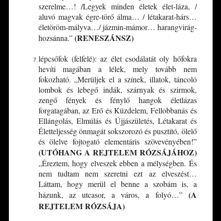
szerelme…! /Legyek minden életek élet-láza, /
aluvó magvak égre-törő álma… / létakarat-hárs…
életöröm-mályva…/ jázmin-mámor… harangvirág-
(RENESZÁNSZ)
hozsánna.”
lépcsőfok (felfelé): az élet csodálatát oly hőfokra
hevíti magában a lélek, mely tovább nem
fokozható. „Merüljek el a színek, illatok, táncoló
lombok és lebegő indák, szárnyak és szirmok,
zengő fények és fénylő hangok életlázas
forgatagában, az Erő és Küzdelem, Fellobbanás és
Ellángolás, Elmúlás és Újjászületés, Létakarat és
Életteljesség önmagát sokszorozó és pusztító, ölelő
és ölelve fojtogató elementáris szövevényében!”
(UTÓHANG A REJTELEM RÓZSÁJÁHOZ)
„Éreztem, hogy elveszek ebben a mélységben. És
nem tudtam nem szeretni ezt az elveszést…
Láttam, hogy merül el benne a szobám is, a
(A
házunk, az utcasor, a város, a folyó…”
REJTELEM RÓZSÁJA)