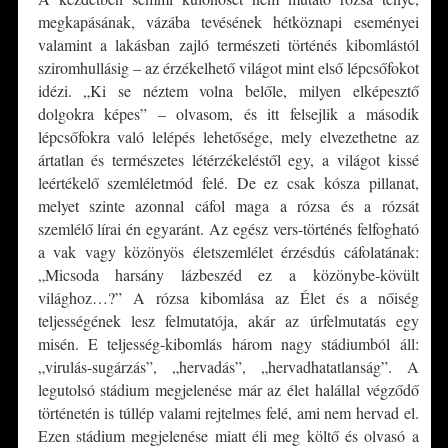
megkapásának, vázába tevésének hétköznapi eseményei
valamint a lakásban zajló természeti történés kibomlástól
sziromhullásig – az érzékelhető világot mint első lépcsőfokot
idézi. „Ki se néztem volna belőle, milyen elképesztő
dolgokra képes” – olvasom, és itt felsejlik a második
lépcsőfokra való lelépés lehetősége, mely elvezethetne az
ártatlan és természetes létérzékeléstől egy, a világot kissé
leértékelő szemléletmód felé. De ez csak kósza pillanat,
melyet szinte azonnal cáfol maga a rózsa és a rózsát
szemlélő lírai én egyaránt. Az egész vers-történés felfogható
a vak vagy közönyös életszemlélet érzésdús cáfolatának:
„Micsoda harsány lázbeszéd ez a közönybe-kövült
világhoz…?” A rózsa kibomlása az Élet és a nőiség
teljességének lesz felmutatója, akár az úrfelmutatás egy
misén. E teljesség-kibomlás három nagy stádiumból áll:
„virulás-sugárzás”, „hervadás”, „hervadhatatlanság”. A
legutolsó stádium megjelenése már az élet halállal végződő
történetén is túllép valami rejtelmes felé, ami nem hervad el.
Ezen stádium megjelenése miatt éli meg költő és olvasó a