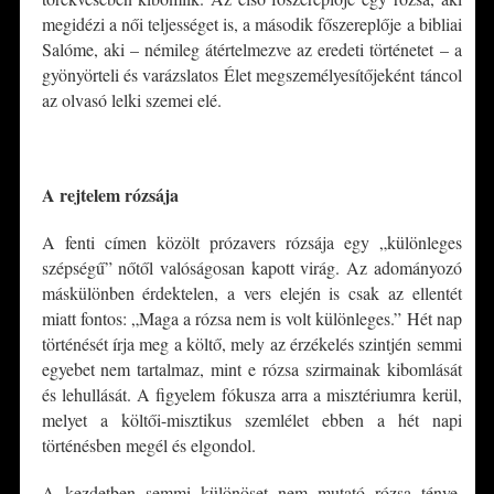
megidézi a női teljességet is, a második főszereplője a bibliai
Salóme, aki – némileg átértelmezve az eredeti történetet – a
gyönyörteli és varázslatos Élet megszemélyesítőjeként táncol
az olvasó lelki szemei elé.
*
A
rejtelem rózsája
A fenti címen közölt prózavers rózsája egy „különleges
szépségű” nőtől valóságosan kapott virág. Az adományozó
máskülönben érdektelen, a vers elején is csak az ellentét
miatt fontos: „Maga a rózsa nem is volt különleges.” Hét nap
történését írja meg a költő, mely az érzékelés szintjén semmi
egyebet nem tartalmaz, mint e rózsa szirmainak kibomlását
és lehullását. A figyelem fókusza arra a misztériumra kerül,
melyet a költői-misztikus szemlélet ebben a hét napi
történésben megél és elgondol.
A kezdetben semmi különöset nem mutató rózsa ténye,