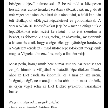
bőséget kifejező halmozások. E beszédmód a közepesen
hosszú vers utolsó tizenkét sorában változik csak meg, de itt
már véget ért a tánc, és a lírai én a tánc utáni, a halál kapuján
túli létállapotot előlegezi képzeletével és gondolataival. A
vers a 6-7-8-10. lépcsőfokokat járja be – már ha elfogadjuk e
lépcsőfokokat értelmezési keretként –: az élet szerelme a
kezdet, ez fokozódik a végletekig, az abszurdig, megtörténik
a felismerés arról, hogy a véges élet gyönyörűsége hordozza
a Végtelent (eredetét), majd utolsó lépcsőfokként megjelenik
maga a Végtelen dimenzió is, mely a lírai ént várja.
Most pedig hallgassunk bele Simai Mihály ősi zeneiséggel
zengő, himnikus világába! A hatodik lépcsőfokon állunk,
ahol az Élet csodálata kibomlik, és a lírai én azt üzeni,
’mégmégmég!’, ne maradjon soha abba, ami most történik,
ne érjen véget soha az Élet lélekre gyakorolt varázslatos
hatása:
Nézem a táncod… nézlek, nézlek,
téged, te gyönyörű Salóme-Élet…