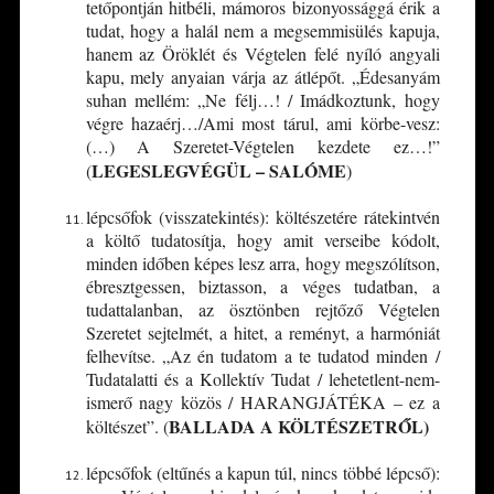
tetőpontján hitbéli, mámoros bizonyossággá érik a
tudat, hogy a halál nem a megsemmisülés kapuja,
hanem az Öröklét és Végtelen felé nyíló angyali
kapu, mely anyaian várja az átlépőt. „Édesanyám
suhan mellém: „Ne félj…! / Imádkoztunk, hogy
végre hazaérj…/Ami most tárul, ami körbe-vesz:
(…) A Szeretet-Végtelen kezdete ez…!”
LEGESLEGVÉGÜL – SALÓME
(
)
lépcsőfok (visszatekintés): költészetére rátekintvén
a költő tudatosítja, hogy amit verseibe kódolt,
minden időben képes lesz arra, hogy megszólítson,
ébresztgessen, biztasson, a véges tudatban, a
tudattalanban, az ösztönben rejtőző Végtelen
Szeretet sejtelmét, a hitet, a reményt, a harmóniát
felhevítse. „Az én tudatom a te tudatod minden /
Tudatalatti és a Kollektív Tudat / lehetetlent-nem-
ismerő nagy közös / HARANGJÁTÉKA – ez a
BALLADA A KÖLTÉSZETRŐL)
költészet”. (
lépcsőfok (eltűnés a kapun túl, nincs többé lépcső):