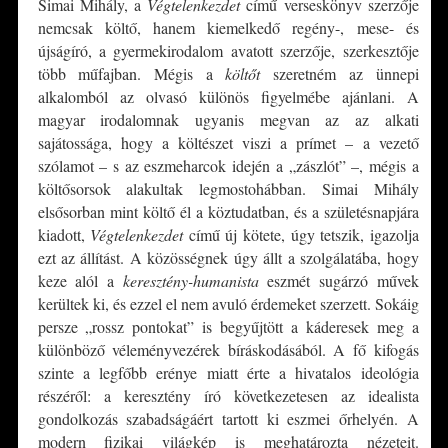
Simai Mihály, a
Végtelenkezdet
című verseskönyv szerzője
nemcsak költő, hanem kiemelkedő regény-, mese- és
újságíró, a gyermekirodalom avatott szerzője, szerkesztője
több műfajban. Mégis a
költőt
szeretném az ünnepi
alkalomból az olvasó különös figyelmébe ajánlani. A
magyar irodalomnak ugyanis megvan az az alkati
sajátossága, hogy a költészet viszi a prímet – a vezető
szólamot – s az eszmeharcok idején a „zászlót” –, mégis a
költősorsok alakultak legmostohábban. Simai Mihály
elsősorban mint költő él a köztudatban, és a születésnapjára
kiadott,
Végtelenkezdet
című új kötete, úgy tetszik, igazolja
ezt az állítást. A közösségnek úgy állt a szolgálatába, hogy
keze alól a
keresztény-humanista
eszmét sugárzó művek
kerültek ki, és ezzel el nem avuló érdemeket szerzett. Sokáig
persze „rossz pontokat” is begyűjtött a káderesek meg a
különböző véleményvezérek bíráskodásából. A fő kifogás
szinte a legfőbb erénye miatt érte a hivatalos ideológia
részéről: a keresztény író következetesen az idealista
gondolkozás szabadságáért tartott ki eszmei őrhelyén. A
modern fizikai világkép is meghatározta nézeteit.