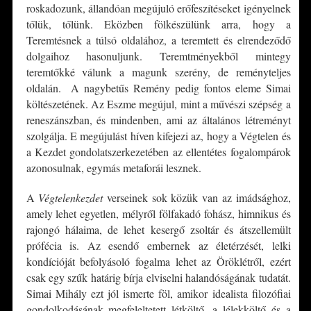
roskadozunk, állandóan megújuló erőfeszítéseket igényelnek
tőlük, tőlünk. Eközben fölkészülünk arra, hogy a
Teremtésnek a túlsó oldalához, a teremtett és elrendeződő
dolgaihoz hasonuljunk. Teremtményekből mintegy
teremtőkké válunk a magunk szerény, de reményteljes
oldalán. A nagybetűs Remény pedig fontos eleme Simai
költészetének. Az Eszme megújul, mint a művészi szépség a
reneszánszban, és mindenben, ami az általános létreményt
szolgálja. E megújulást híven kifejezi az, hogy a Végtelen és
a Kezdet gondolatszerkezetében az ellentétes fogalompárok
azonosulnak, egymás metaforái lesznek.
A
Végtelenkezdet
verseinek sok közük van az imádsághoz,
amely lehet egyetlen, mélyről fölfakadó fohász, himnikus és
rajongó hálaima, de lehet kesergő zsoltár és átszellemült
prófécia is. Az esendő embernek az életérzését, lelki
kondícióját befolyásoló fogalma lehet az Öröklétről, ezért
csak egy szűk határig bírja elviselni halandóságának tudatát.
Simai Mihály ezt jól ismerte föl, amikor idealista filozófiai
gondolkodásának megfeleltetett létköltő, a lélekköltő és a