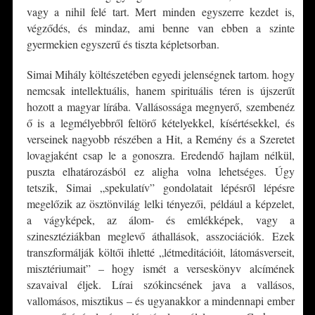
vagy a nihil felé tart. Mert minden egyszerre kezdet is,
végződés, és mindaz, ami benne van ebben a szinte
gyermekien egyszerű és tiszta képletsorban.
Simai Mihály költészetében egyedi jelenségnek tartom. hogy
nemcsak intellektuális, hanem spirituális téren is újszerűt
hozott a magyar lírába. Vallásossága megnyerő, szembenéz
ő is a legmélyebbről feltörő kételyekkel, kísértésekkel, és
verseinek nagyobb részében a Hit, a Remény és a Szeretet
lovagjaként csap le a gonoszra. Eredendő hajlam nélkül,
puszta elhatározásból ez aligha volna lehetséges. Úgy
tetszik, Simai „spekulatív” gondolatait lépésről lépésre
megelőzik az ösztönvilág lelki tényezői, például a képzelet,
a vágyképek, az álom- és emlékképek, vagy a
szinesztéziákban meglevő áthallások, asszociációk. Ezek
transzformálják költői ihletté „létmeditációit, látomásverseit,
misztériumait” – hogy ismét a verseskönyv alcímének
szavaival éljek. Lírai szókincsének java a vallásos,
vallomásos, misztikus – és ugyanakkor a mindennapi ember