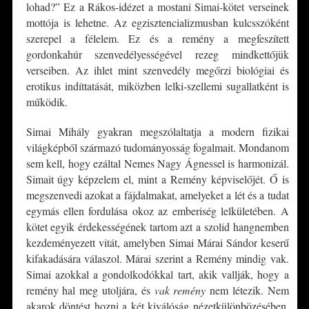
lohad?” Ez a Rákos-idézet a mostani Simai-kötet verseinek
mottója is lehetne. Az egzisztencializmusban kulcsszóként
szerepel a félelem. Ez és a remény a megfeszített
gordonkahúr szenvedélyességével rezeg mindkettőjük
verseiben. Az ihlet mint szenvedély megőrzi biológiai és
erotikus indíttatását, miközben lelki-szellemi sugallatként is
működik.
Simai Mihály gyakran megszólaltatja a modern fizikai
világképből származó tudományosság fogalmait. Mondanom
sem kell, hogy ezáltal Nemes Nagy Ágnessel is harmonizál.
Simait úgy képzelem el, mint a Remény képviselőjét. Ő is
megszenvedi azokat a fájdalmakat, amelyeket a lét és a tudat
egymás ellen fordulása okoz az emberiség lelkületében. A
kötet egyik érdekességének tartom azt a szolid hangnemben
kezdeményezett vitát, amelyben Simai Márai Sándor keserű
kifakadására válaszol. Márai szerint a Remény mindig vak.
Simai azokkal a gondolkodókkal tart, akik vallják, hogy a
remény hal meg utoljára, és
vak remény
nem létezik. Nem
akarok döntést hozni a két kiválóság nézetkülönbözésében,