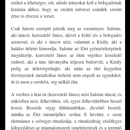
ezeket a lehetséges, sőt, adódó irányokat kell a befogadónak
kizárnia ahhoz, hogy az eredeti művészi szándék szerint
értse és élvezze a verset.
Csak három szereplő jelenik meg az eseményen: Salóme,
aki táncol, keresztelő János, akivel a költő (és a befogadó)
azonosul, és aki e táncot nézi, valamint a Király, aki a
halálos ítéletet kimondja. Salome az Élet gyönyörűségének
megidézője, keresztelő János az élete végéhez közeledő
emberé, aki a tánc látványába teljesen belerévül, a Király
pedig az ítéletvégrehajtó, aki talán az élet kegyetlen
törvényeinek metafizikai őreként nem engedi az egyedeket,
itt és most a vershőst, vég nélkül élni.
A versben a lírai én (keresztelő János) nézi Salóme táncát, és
miközben nézi, felhevülten, sőt, egyre felhevültebben beszél
hozzá. Beszéde végig dithürambikus, dicsőítő beszéd,
mintha az Élet istennőjéhez szólna. E hevület, e szent
életmámor a szöveget ritualizálja: a ritualizáltság elsődleges
kifejeződései az imamalomszerű ismételgetések és a teremtő