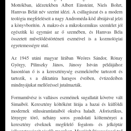
Mottókban, idézetekben Albert Einsteint, Niels Bohrt,
Hamvas Bélát név szerint idézi. A csillagászat és a modern
teológia megfeleléseit a nagy Androméda-köd ábrájával jelzi
a könyvborítón. A makro-és a mikrokozmikus szemlélet jól
egészítik ki egymást az ő szemében, és Hamvas Béla
összetett művelődéstörténeti eszméivel is a kozmológiai
egyetemességre utal.
Az 1945 utáni magyar lírában Weöres Sándor, Rónay
György, Pilinszky János, Jánosy István példájához
hasonlóan ő is a kereszténység eszmekörébe tartozott és
tartozik, s a diktatúra haragos éveiben, évtizedeiben
mindnyájukat mellőzéssel jutalmazták.
Formaművész is vallásos eszméinek sugallatát követve vált
Simaiból. Keresztény költőként lírája a hazai és külföldi
modernek stílusáramlataiból okulva haladt. Aforisztikus,
lényegre törő, néhány soros gondolati költeményei a
keresztény elveknek megfelelő fogalom- és jelképtár
jellegzetességeit viselik magukon. Megújult frissességgel tud