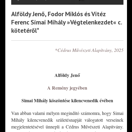
Alföldy Jenő, Fodor Miklós és Vitéz
Ferenc Simai Mihály »Végtelenkezdet« c.
kötetéről*
*
Cédrus Művészeti Alapítvány, 2025
*
Alföldy Jenő
A Remény
jegyében
Simai Mihály köszöntése kilencvenedik évében
Van abban valami mélyen megindító számomra, hogy Simai
Mihály kilencvenedik születésnapját válogatott verseinek
megjelentetésével ünnepli a Cédrus Művészeti Alapítvány.