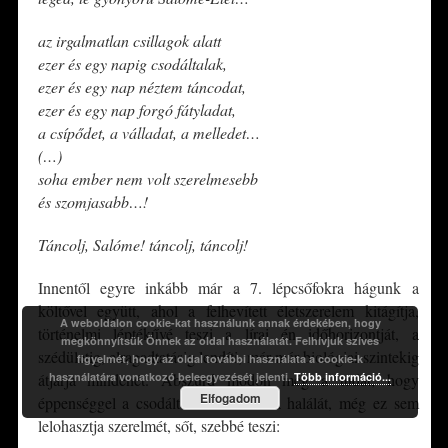
az irgalmatlan csillagok alatt
ezer és egy napig csodáltalak,
ezer és egy nap néztem táncodat,
ezer és egy nap forgó fátyladat,
a csípődet, a válladat, a melledet…
(…)
soha ember nem volt szerelmesebb
és szomjasabb…!
Táncolj, Salóme! táncolj, táncolj!
Innentől egyre inkább már a 7. lépcsőfokra hágunk a
költővel együtt, ahol a felhevített életszerelem kitágítja,
A weboldalon cookie-kat használunk annak érdekében, hogy
történelmi léptékűvé teszi a lírai én időhorizontját, a
megkönnyítsük Önnek az oldal használatát. Felhívjuk szíves
szédületig, elragadtatásig lendíti, már-már biológiai szintekig
figyelmét, hogy az oldal további használata a cookie-k
átjárja mindenét. Abszurd módon még a tudat, hogy
használatára vonatkozó beleegyezését jelenti.
Több információ...
Elfogadom
éppenséggel a csodált Élet követeli a halálát, még ez sem
lelohasztja szerelmét, sőt, szebbé teszi: