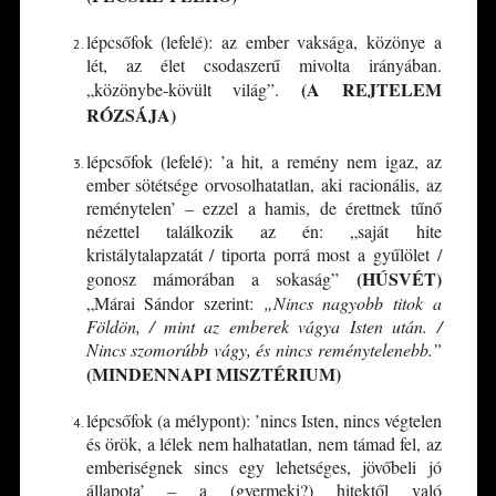
lépcsőfok (lefelé): az ember vaksága, közönye a
lét, az élet csodaszerű mivolta irányában.
(A REJTELEM
„közönybe-kövült világ”.
RÓZSÁJA)
lépcsőfok (lefelé): ’a hit, a remény nem igaz, az
ember sötétsége orvosolhatatlan, aki racionális, az
reménytelen’ – ezzel a hamis, de érettnek tűnő
nézettel találkozik az én: „saját hite
kristálytalapzatát / tiporta porrá most a gyűlölet /
(HÚSVÉT)
gonosz mámorában a sokaság”
„Márai Sándor szerint:
„Nincs nagyobb titok a
Földön, / mint az emberek vágya Isten után. /
Nincs szomorúbb vágy, és nincs reménytelenebb.”
(MINDENNAPI MISZTÉRIUM)
lépcsőfok (a mélypont): ’nincs Isten, nincs végtelen
és örök, a lélek nem halhatatlan, nem támad fel, az
emberiségnek sincs egy lehetséges, jövőbeli jó
állapota’ – a (gyermeki?) hitektől való