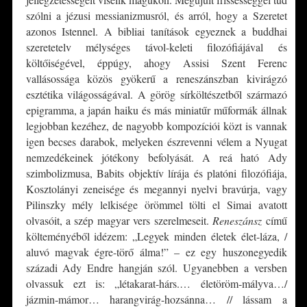
szólni a jézusi messianizmusról, és arról, hogy a Szeretet
azonos Istennel. A bibliai tanítások egyeznek a buddhai
szeretetelv mélységes távol-keleti filozófiájával és
költőiségével, éppúgy, ahogy Assisi Szent Ferenc
vallásossága közös gyökerű a reneszánszban kivirágzó
esztétika világosságával. A görög sírköltészetből származó
epigramma, a japán haiku és más miniatűr műformák állnak
legjobban kezéhez, de nagyobb kompozíciói közt is vannak
igen becses darabok, melyeken észrevenni vélem a Nyugat
nemzedékeinek jótékony befolyását. A reá ható Ady
szimbolizmusa, Babits objektív lírája és platóni filozófiája,
Kosztolányi zeneisége és megannyi nyelvi bravúrja, vagy
Pilinszky mély lelkisége örömmel tölti el Simai avatott
olvasóit, a szép magyar vers szerelmeseit.
Reneszánsz
című
költeményéből idézem: „Legyek minden életek élet-láza, /
aluvó magvak égre-törő álma!” – ez egy huszonegyedik
századi Ady Endre hangján szól. Ugyanebben a versben
olvassuk ezt is: „létakarat-hárs.… életöröm-mályva…/
jázmin-mámor… harangvirág-hozsánna… // lássam a