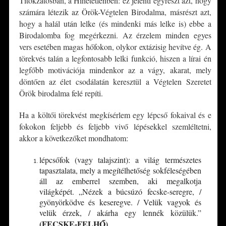
Titokzatosban, a Hihetetlenben: ez jelenti egyrészt azt, hogy
számára létezik az Örök-Végtelen Birodalma, másrészt azt,
hogy a halál után lelke (és mindenki más lelke is) ebbe a
Birodalomba fog megérkezni. Az érzelem minden egyes
vers esetében magas hőfokon, olykor extázisig hevítve ég. A
törekvés talán a legfontosabb lelki funkció, hiszen a lírai én
legfőbb motivációja mindenkor az a vágy, akarat, mely
döntően az élet csodálatán keresztül a Végtelen Szeretet
Örök birodalma felé repíti.
Ha a költői törekvést megkísérlem egy lépcső fokaival és e
fokokon feljebb és feljebb vivő lépésekkel szemléltetni,
akkor a következőket mondhatom:
lépcsőfok (vagy talajszint): a világ természetes
tapasztalata, mely a megítélhetőség sokféleségében
áll az emberrel szemben, aki megalkotja
világképét. „Nézek a búcsúzó fecske-seregre, /
gyönyörködve és keseregve. / Velük vagyok és
velük érzek, / akárha egy lennék közülük.”
(FECSKE-FELHŐ)