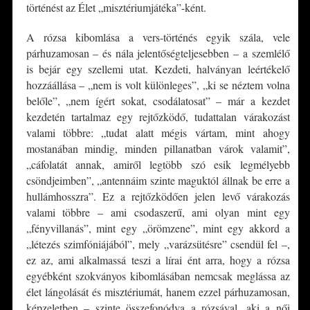
történést az Élet „misztériumjátéka”-ként.
A rózsa kibomlása a vers-történés egyik szála, vele
párhuzamosan – és nála jelentőségteljesebben – a szemlélő
is bejár egy szellemi utat. Kezdeti, halványan leértékelő
hozzáállása – „nem is volt különleges”, „ki se néztem volna
belőle”, „nem ígért sokat, csodálatosat” – már a kezdet
kezdetén tartalmaz egy rejtőzködő, tudattalan várakozást
valami többre: „tudat alatt mégis vártam, mint ahogy
mostanában mindig, minden pillanatban várok valamit”,
„cáfolatát annak, amiről legtöbb szó esik legmélyebb
csöndjeimben”, „antennáim szinte maguktól állnak be erre a
hullámhosszra”. Ez a rejtőzködően jelen levő várakozás
valami többre – ami csodaszerű, ami olyan mint egy
„fényvillanás”, mint egy „örömzene”, mint egy akkord a
„létezés szimfóniájából”, mely „varázsütésre” csendül fel ­–,
ez az, ami alkalmassá teszi a lírai ént arra, hogy a rózsa
egyébként szokványos kibomlásában nemcsak meglássa az
élet lángolását és misztériumát, hanem ezzel párhuzamosan,
képzeletben – szinte összefonódva a rózsával, aki a női