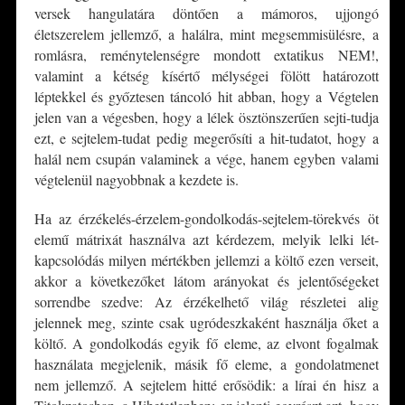
versek hangulatára döntően a mámoros, ujjongó
életszerelem jellemző, a halálra, mint megsemmisülésre, a
romlásra, reménytelenségre mondott extatikus NEM!,
valamint a kétség kísértő mélységei fölött határozott
léptekkel és győztesen táncoló hit abban, hogy a Végtelen
jelen van a végesben, hogy a lélek ösztönszerűen sejti-tudja
ezt, e sejtelem-tudat pedig megerősíti a hit-tudatot, hogy a
halál nem csupán valaminek a vége, hanem egyben valami
végtelenül nagyobbnak a kezdete is.
Ha az érzékelés-érzelem-gondolkodás-sejtelem-törekvés öt
elemű mátrixát használva azt kérdezem, melyik lelki lét-
kapcsolódás milyen mértékben jellemzi a költő ezen verseit,
akkor a következőket látom arányokat és jelentőségeket
sorrendbe szedve: Az érzékelhető világ részletei alig
jelennek meg, szinte csak ugródeszkaként használja őket a
költő. A gondolkodás egyik fő eleme, az elvont fogalmak
használata megjelenik, másik fő eleme, a gondolatmenet
nem jellemző. A sejtelem hitté erősödik: a lírai én hisz a