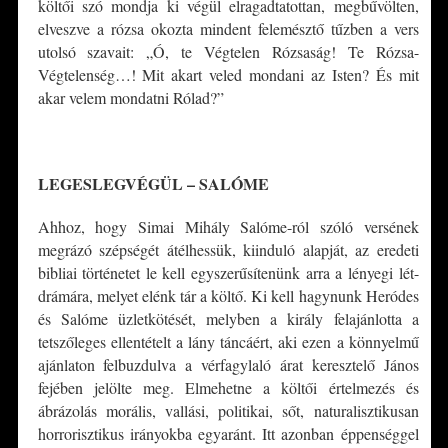
költői szó mondja ki végül elragadtatottan, megbűvölten,
elveszve a rózsa okozta mindent felemésztő tűzben a vers
utolsó szavait: „Ó, te Végtelen Rózsaság! Te Rózsa-
Végtelenség…! Mit akart veled mondani az Isten? És mit
akar velem mondatni Rólad?”
*
LEGESLEGVÉGÜL – SALÓME
Ahhoz, hogy Simai Mihály Salóme-ról szóló versének
megrázó szépségét átélhessük, kiinduló alapját, az eredeti
bibliai történetet le kell egyszerűsítenünk arra a lényegi lét-
drámára, melyet elénk tár a költő. Ki kell hagynunk Heródes
és Salóme üzletkötését, melyben a király felajánlotta a
tetszőleges ellentételt a lány táncáért, aki ezen a könnyelmű
ajánlaton felbuzdulva a vérfagylaló árat keresztelő János
fejében jelölte meg. Elmehetne a költői értelmezés és
ábrázolás morális, vallási, politikai, sőt, naturalisztikusan
horrorisztikus irányokba egyaránt. Itt azonban éppenséggel