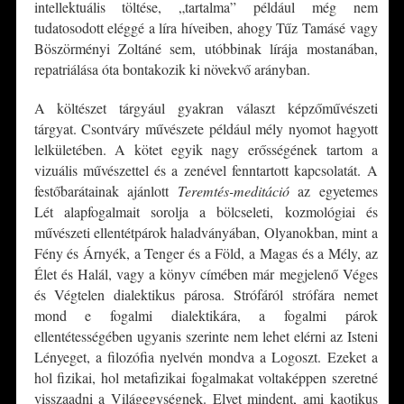
intellektuális töltése, „tartalma” például még nem
tudatosodott eléggé a líra híveiben, ahogy Tűz Tamásé vagy
Böszörményi Zoltáné sem, utóbbinak lírája mostanában,
repatriálása óta bontakozik ki növekvő arányban.
A költészet tárgyául gyakran választ képzőművészeti
tárgyat. Csontváry művészete például mély nyomot hagyott
lelkületében. A kötet egyik nagy erősségének tartom a
vizuális művészettel és a zenével fenntartott kapcsolatát. A
festőbarátainak ajánlott
Teremtés-meditáció
az egyetemes
Lét alapfogalmait sorolja a bölcseleti, kozmológiai és
művészeti ellentétpárok haladványában, Olyanokban, mint a
Fény és Árnyék, a Tenger és a Föld, a Magas és a Mély, az
Élet és Halál, vagy a könyv címében már megjelenő Véges
és Végtelen dialektikus párosa. Strófáról strófára nemet
mond e fogalmi dialektikára, a fogalmi párok
ellentétességében ugyanis szerinte nem lehet elérni az Isteni
Lényeget, a filozófia nyelvén mondva a Logoszt. Ezeket a
hol fizikai, hol metafizikai fogalmakat voltaképpen szeretné
visszaadni a Világegységnek. Elvet mindent, ami kaotikus