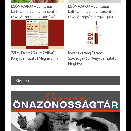
ESŐMADARAK – Spirituális
ESŐMADARAK – Spirituális
költészeti nyári est-sorozat, 3.
költészeti nyári est-sorozat, 2.
rész: „A szeretet gyakorlása” –
rész: „A szépség megváltja a
szvámí Tírtha Fekete könyve –
világot” – beszélgetés Huszárik
Beszélgetés Ősz Szabó Évával |
Katával és Jász Attilával |
→
→
Meghívó
Meghívó
Zöldy Pál: MAG ÁLMA VIRÁG |
Kovács katáng Ferenc:
→
Könyvbemutató | Meghívó
Szószögek 1. | Könyvbemutató |
→
Meghívó
Kiemelt