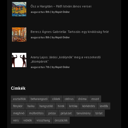
Ősz a Hargitán – Pálfi István János versei
augusztus 8th | by
Napút Online
Berecz Ágnes Gabriella: Tartozás egy kiválóság felé
augusztus 8th | by
Napút Online
Arany Lajos: Járási „királynők” meg a veszekedő
„álompárok”
augusztus 7th | by
Napút Online
Címkék
asztalfiók
beharangozó
cikkek
cédrus
dráma
esszé
fénykör
haiku
hangszóló
hírek
kritika
körkérdés
levélfa
meghívó
műfordítás
próza
pályázat
tanulmány
tárlat
vers
videók
visszhang
önszócikk