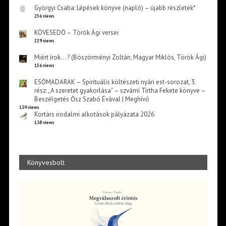
Györgyi Csaba: Lépések könyve (napló) – újabb részletek*
256 views
KÖVESEDŐ – Török Ági versei
229 views
Miért írok… ? (Böszörményi Zoltán, Magyar Miklós, Török Ági)
156 views
ESŐMADARAK – Spirituális költészeti nyári est-sorozat, 3.
rész: „A szeretet gyakorlása” – szvámí Tírtha Fekete könyve –
Beszélgetés Ősz Szabó Évával | Meghívó
139 views
Kortárs irodalmi alkotások pályázata 2026
138 views
Könyvesbolt