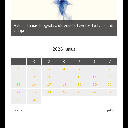
l
Halmai Tamás: Megválaszolt érintés. Leveles Ibolya költői
Laka
világa
2026. június
H
K
S
C
P
S
V
1
2
3
4
5
6
7
8
9
10
11
12
13
14
15
16
17
18
19
20
21
22
23
24
25
26
27
28
29
30
« máj
júl »