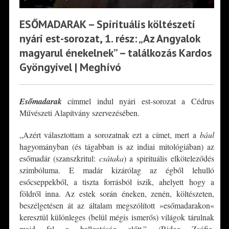
ESŐMADARAK – Spirituális költészeti
nyári est-sorozat, 1. rész: „Az Angyalok
magyarul énekelnek” – találkozás Kardos
Gyöngyivel | Meghívó
Esőmadarak
címmel indul nyári est-sorozat a Cédrus
Művészeti Alapítvány szervezésében.
„Azért választottam a sorozatnak ezt a címet, mert a
bául
hagyományban (és tágabban is az indiai mitológiában) az
esőmadár (szanszkritul:
csátaka
) a spirituális elköteleződés
szimbóluma. E madár kizárólag az égből lehulló
esőcseppekből, a tiszta forrásból iszik, ahelyett hogy a
földről inna. Az estek során éneken, zenén, költészeten,
beszélgetésen át az általam megszólított »esőmadarakon«
keresztül különleges (belül mégis ismerős) világok tárulnak
majd fel a hallgatóság előtt.” (Rideg Zsófia,