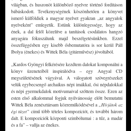
világban, és huszonöt különböző nyelvre történő fordításon
bábáskodott. Tevékenységének köszönhetően a könyvet
ismerő külföldiek a magyar nyelvet gyakran „az angyalok
nyelveként” emlegetik. Estünk különlegessége, hogy az
ének, a dal felől közelítve a tanítások csodálatos hangzó
anyagára fókuszálunk majd beszélgetésünkben. Ezzel
összefüggésben egy kisebb ősbemutatóra is sor kerül Páll
Ibolya (énekes) és Wittek Béla (gitárművész) jóvoltából.
„Kardos Gyöngyi felkérésére kezdtem dalokat komponálni a
könyv üzeneteiből inspirálódva – egy Angyal CD
megszületésének vágyával. A válogatott szövegrészeket
velük egybecsengő archaikus népi imákkal, ősi népdalokkal
és népi gyermekdalok motívumaival szőttem össze. Ezen az
esten első alkalommal fogjuk nyilvánosság előtt bemutatni
Wittek Béla zenésztársam közreműködésével a
„Hívjátok az
égi tüzet”
című több tételes kompozíciót, és további három
dalt. E kompozíciók központi szimbólumai : a tűz, a madár
és a fa” – vallja az énekes.