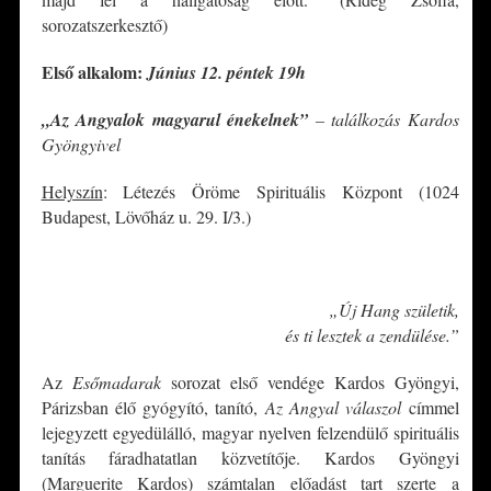
sorozatszerkesztő)
Első alkalom:
Június 12. péntek 19h
„Az Angyalok magyarul énekelnek”
– találkozás Kardos
Gyöngyivel
Helyszín
: Létezés Öröme Spirituális Központ (1024
Budapest, Lövőház u. 29. I/3.)
*
„Új Hang születik,
és ti lesztek a zendülése.”
Az
Esőmadarak
sorozat első vendége Kardos Gyöngyi,
Párizsban élő gyógyító, tanító,
Az Angyal válaszol
címmel
lejegyzett egyedülálló, magyar nyelven felzendülő spirituális
tanítás fáradhatatlan közvetítője. Kardos Gyöngyi
(Marguerite Kardos) számtalan előadást tart szerte a