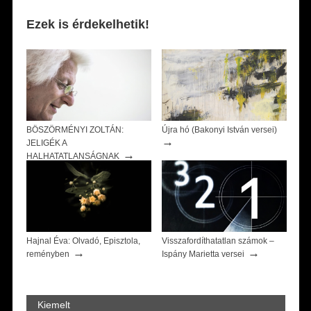
Ezek is érdekelhetik!
BÖSZÖRMÉNYI ZOLTÁN:
Újra hó (Bakonyi István versei)
→
JELIGÉK A
→
HALHATATLANSÁGNAK
Hajnal Éva: Olvadó, Episztola,
Visszafordíthatatlan számok –
→
→
reményben
Ispány Marietta versei
Kiemelt