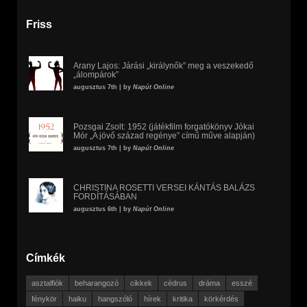
Friss
Arany Lajos: Járási „királynők” meg a veszekedő
„álompárok”
augusztus 7th | by
Napút Online
Pozsgai Zsolt: 1952 (játékfilm forgatókönyv Jókai
Mór „A jövő század regénye” című műve alapján)
augusztus 7th | by
Napút Online
CHRISTINA ROSETTI VERSEI KÁNTÁS BALÁZS
FORDÍTÁSÁBAN
augusztus 6th | by
Napút Online
Címkék
asztalfiók
beharangozó
cikkek
cédrus
dráma
esszé
fénykör
haiku
hangszóló
hírek
kritika
körkérdés