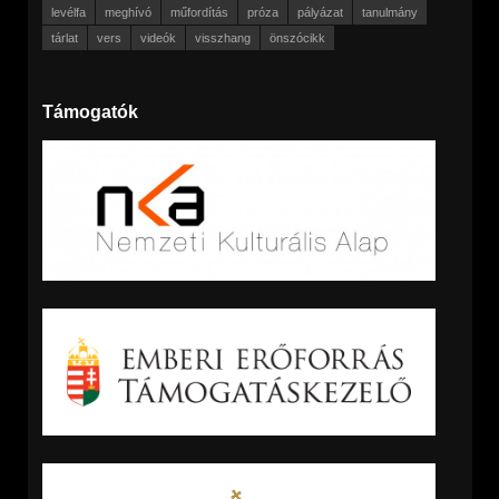
levélfa
meghívó
műfordítás
próza
pályázat
tanulmány
tárlat
vers
videók
visszhang
önszócikk
Támogatók