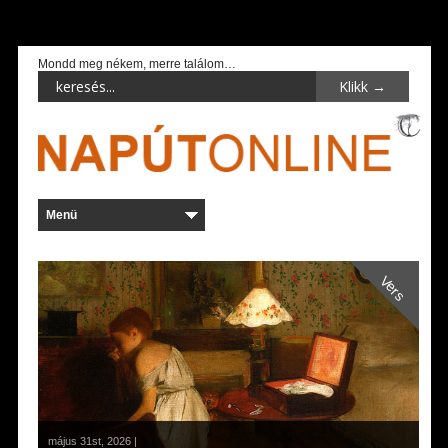
Mondd meg nékem, merre találom…
Vers
május 31st, 2026 |