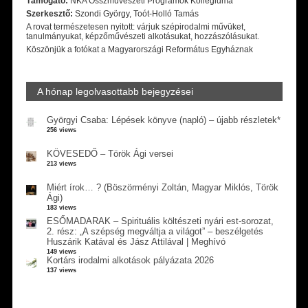
Támogató:
NKA Összművészeti Programok Kollégiuma
Szerkesztő:
Szondi György, Toót-Holló Tamás
A rovat természetesen nyitott: várjuk szépirodalmi művüket,
tanulmányukat, képzőművészeti alkotásukat, hozzászólásukat.
Köszönjük a fotókat a Magyarországi Református Egyháznak
A hónap legolvasottabb bejegyzései
Györgyi Csaba: Lépések könyve (napló) – újabb részletek*
256 views
KÖVESEDŐ – Török Ági versei
213 views
Miért írok… ? (Böszörményi Zoltán, Magyar Miklós, Török
Ági)
183 views
ESŐMADARAK – Spirituális költészeti nyári est-sorozat,
2. rész: „A szépség megváltja a világot” – beszélgetés
Huszárik Katával és Jász Attilával | Meghívó
149 views
Kortárs irodalmi alkotások pályázata 2026
137 views