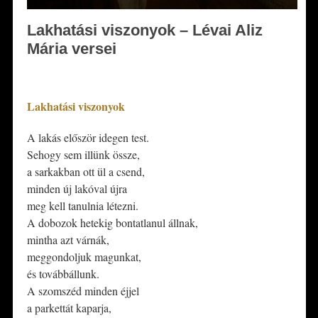
Lakhatási viszonyok – Lévai Aliz
Mária versei
*
Lakhatási viszonyok
A lakás először idegen test.
Sehogy sem illünk össze,
a sarkakban ott ül a csend,
minden új lakóval újra
meg kell tanulnia létezni.
A dobozok hetekig bontatlanul állnak,
mintha azt várnák,
meggondoljuk magunkat,
és továbbállunk.
A szomszéd minden éjjel
a parkettát kaparja,