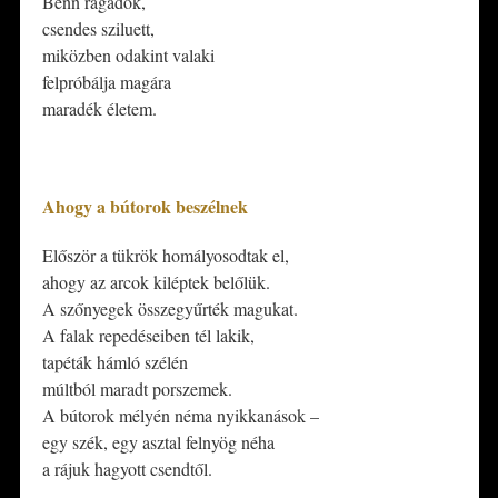
Benn ragadok,
csendes sziluett,
miközben odakint valaki
felpróbálja magára
maradék életem.
*
Ahogy a bútorok beszélnek
Először a tükrök homályosodtak el,
ahogy az arcok kiléptek belőlük.
A szőnyegek összegyűrték magukat.
A falak repedéseiben tél lakik,
tapéták hámló szélén
múltból maradt porszemek.
A bútorok mélyén néma nyikkanások –
egy szék, egy asztal felnyög néha
a rájuk hagyott csendtől.