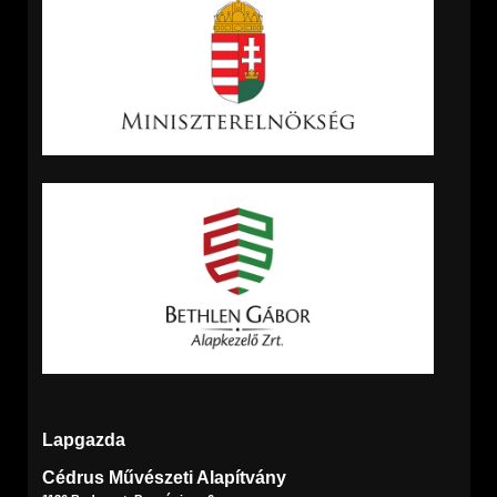
Lapgazda
Cédrus Művészeti Alapítvány