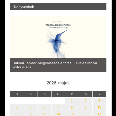
Könyvesbolt
a
Halmai Tamás: Megválaszolt érintés. Leveles Ibolya
Laka
költői világa
2026. május
H
K
S
C
P
S
V
1
2
3
4
5
6
7
8
9
10
11
12
13
14
15
16
17