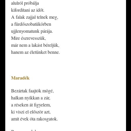
alulról próbálja
kifordítani az időt.
A falak zajjal telnek meg,
a fürdőszobatükörben
ujjlenyomatunk párája.
Mire észrevesszük,
már nem a lakást béreljük,
hanem az életünket benne.
*
Maradék
Bezártak faajtók mögé,
halkan nyikkan a zár,
a réseken át figyelem,
ki viszi el először azt,
amit évek óta rakosgatok.