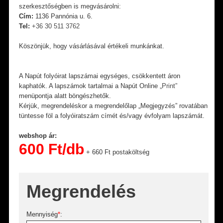
szerkesztőségben is megvásárolni:
Cím:
1136 Pannónia u. 6.
Tel:
+36 30 511 3762
Köszönjük, hogy vásárlásával értékeli munkánkat.
A Napút folyóirat lapszámai egységes, csökkentett áron
kaphatók. A lapszámok tartalmai a Napút Online
„Print”
menüpontja alatt böngészhetők.
Kérjük, megrendeléskor a megrendelőlap „Megjegyzés” rovatában
tüntesse föl a folyóiratszám címét és/vagy évfolyam lapszámát.
webshop ár:
600 Ft/db
+ 660 Ft postaköltség
Megrendelés
Mennyiség
*
: