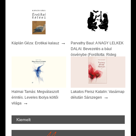
→
Káplán Géza: Erotikai kalauz
Parvathy Baul: A NAGY LELKEK
DALAI. Bevezetés a bául
ösvénybe (Fordította: Rideg
→
Zsófia)
Halmai Tamás: Megválaszolt
Lakatos Fleisz Katalin: Vasárnap
→
érintés. Leveles Ibolya költői
délután Sárszegen
→
világa
Kiemelt