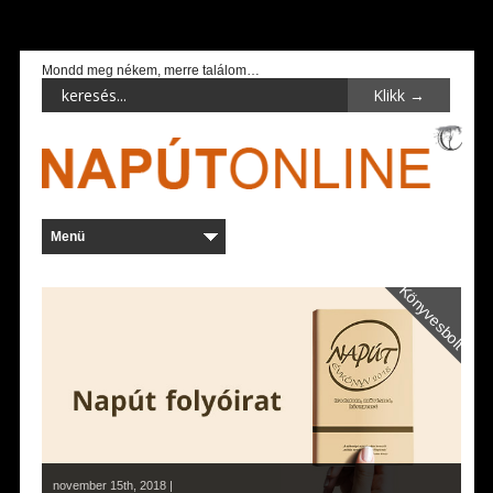
Mondd meg nékem, merre találom…
Könyvesbolt
november 15th, 2018 |