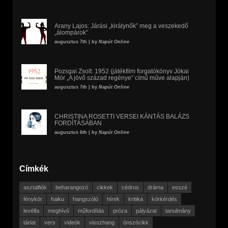
Arany Lajos: Járási „királynők” meg a veszekedő
„álompárok”
augusztus 7th | by
Napút Online
Pozsgai Zsolt: 1952 (játékfilm forgatókönyv Jókai
Mór „A jövő század regénye” című műve alapján)
augusztus 7th | by
Napút Online
CHRISTINA ROSETTI VERSEI KÁNTÁS BALÁZS
FORDÍTÁSÁBAN
augusztus 6th | by
Napút Online
Címkék
asztalfiók
beharangozó
cikkek
cédrus
dráma
esszé
fénykör
haiku
hangszóló
hírek
kritika
körkérdés
levélfa
meghívó
műfordítás
próza
pályázat
tanulmány
tárlat
vers
videók
visszhang
önszócikk