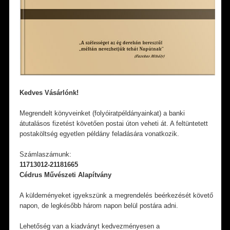
Kedves Vásárlónk!
Megrendelt könyveinket (folyóiratpéldányainkat) a banki
átutalásos fizetést követően postai úton veheti át. A feltüntetett
postaköltség egyetlen példány feladására vonatkozik.
Számlaszámunk:
11713012-21181665
Cédrus Művészeti Alapítvány
A küldeményeket igyekszünk a megrendelés beérkezését követő
napon, de legkésőbb három napon belül postára adni.
Lehetőség van a kiadványt kedvezményesen a