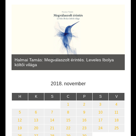
Vité
a
az i
Lakatos Fleisz Katalin: Vasárnap délután Sárszegen
erej
2018. november
H
K
S
C
P
S
V
1
2
3
4
5
6
7
8
9
10
11
12
13
14
15
16
17
18
19
20
21
22
23
24
25