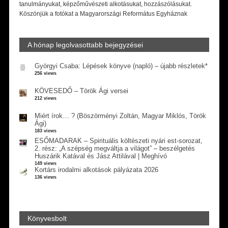
tanulmányukat, képzőművészeti alkotásukat, hozzászólásukat.
Köszönjük a fotókat a Magyarországi Református Egyháznak
A hónap legolvasottabb bejegyzései
Györgyi Csaba: Lépések könyve (napló) – újabb részletek*
256 views
KÖVESEDŐ – Török Ági versei
212 views
Miért írok… ? (Böszörményi Zoltán, Magyar Miklós, Török
Ági)
183 views
ESŐMADARAK – Spirituális költészeti nyári est-sorozat,
2. rész: „A szépség megváltja a világot” – beszélgetés
Huszárik Katával és Jász Attilával | Meghívó
149 views
Kortárs irodalmi alkotások pályázata 2026
136 views
Könyvesbolt