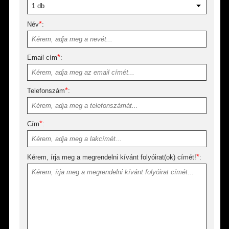
*
Név
:
*
Email cím
:
*
Telefonszám
:
*
Cím
:
*
Kérem, írja meg a megrendelni kívánt folyóirat(ok) címét!
: