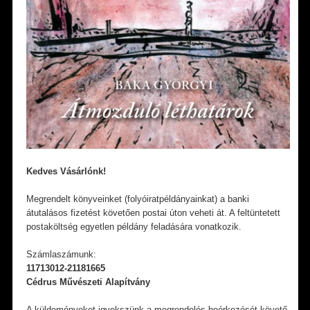
Kedves Vásárlónk!
Megrendelt könyveinket (folyóiratpéldányainkat) a banki
átutalásos fizetést követően postai úton veheti át. A feltüntetett
postaköltség egyetlen példány feladására vonatkozik.
Számlaszámunk:
11713012-21181665
Cédrus Művészeti Alapítvány
A küldeményeket igyekszünk a megrendelés beérkezését követő