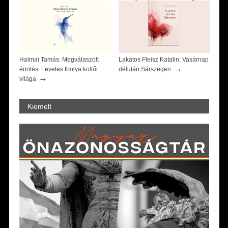
→
Zsófia)
Halmai Tamás: Megválaszolt
Lakatos Fleisz Katalin: Vasárnap
→
érintés. Leveles Ibolya költői
délután Sárszegen
→
világa
Kiemelt