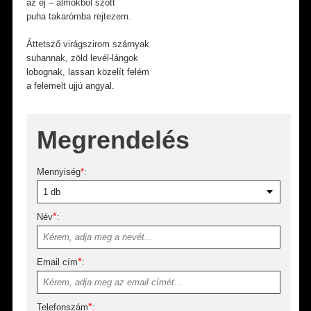
az éj – álmokból szőtt
puha takarómba rejtezem.
Áttetsző virágszirom szárnyak
suhannak, zöld levél-lángok
lobognak, lassan közelít felém
a felemelt ujjú angyal.
Megrendelés
Mennyiség
*
:
*
Név
:
*
Email cím
:
*
Telefonszám
: