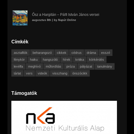
Ősz a Hargitán – Pálfi István János versei
augusztus 8th | by
Napút Online
Címkék
asztalfiók
beharangozó
cikkek
cédrus
dráma
esszé
fénykör
haiku
hangszóló
hírek
kritika
körkérdés
levélfa
meghívó
műfordítás
próza
pályázat
tanulmány
tárlat
vers
videók
visszhang
önszócikk
Támogatók