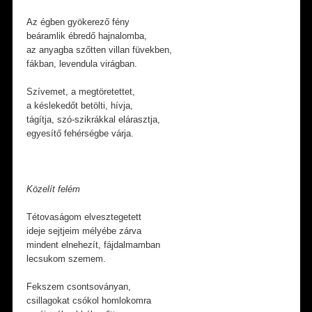
Az égben gyökerező fény
beáramlik ébredő hajnalomba,
az anyagba szőtten villan füvekben,
fákban, levendula virágban.
Szívemet, a megtöretettet,
a késlekedőt betölti, hívja,
tágítja, szó-szikrákkal elárasztja,
egyesítő fehérségbe várja.
Közelít felém
Tétovaságom elvesztegetett
ideje sejtjeim mélyébe zárva
mindent elnehezít, fájdalmamban
lecsukom szemem.
Fekszem csontsoványan,
csillagokat csókol homlokomra