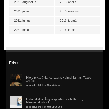
2021. augusztus
2016. április
2021. július
2016. március
2021. június
2016. február
2021. május
2016. január
Friss
Miért írok… ? (Iancu Laura, Halmai Tamás, Tőzsér
Árpád)
augusztus 9th | by
Napút Online
Fodor Miklós: Árnyvilág felett is áthullámzó,
lélekringató dalok
augusztus 9th | by
Napút Online