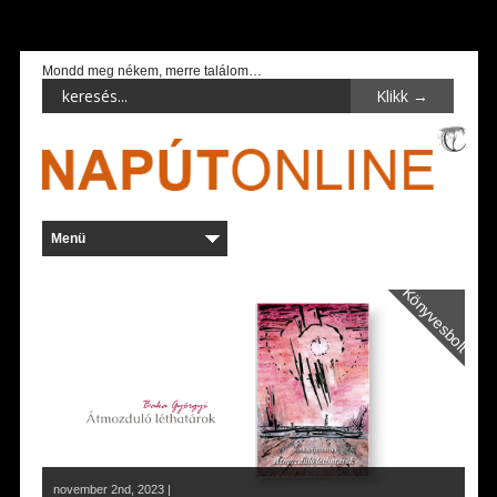
Mondd meg nékem, merre találom…
Könyvesbolt
november 2nd, 2023 |