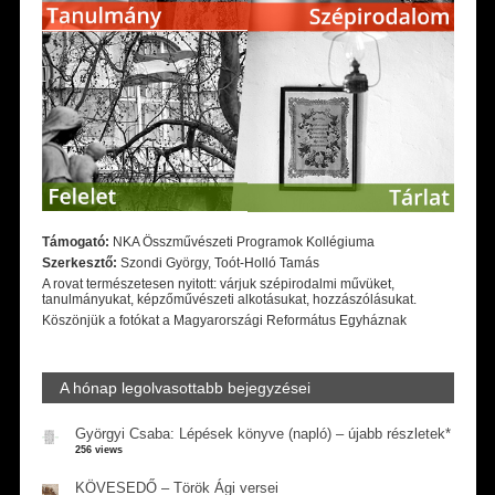
Támogató:
NKA Összművészeti Programok Kollégiuma
Szerkesztő:
Szondi György, Toót-Holló Tamás
A rovat természetesen nyitott: várjuk szépirodalmi művüket,
tanulmányukat, képzőművészeti alkotásukat, hozzászólásukat.
Köszönjük a fotókat a Magyarországi Református Egyháznak
A hónap legolvasottabb bejegyzései
Györgyi Csaba: Lépések könyve (napló) – újabb részletek*
256 views
KÖVESEDŐ – Török Ági versei