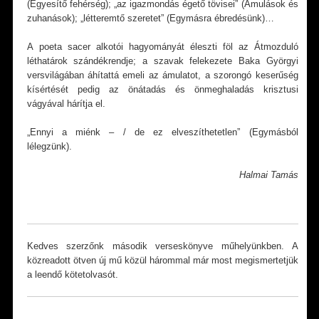
(Egyesítő fehérség); „az igazmondás égető tövisei” (Ámulások és
zuhanások); „létteremtő szeretet” (Egymásra ébredésünk)…
A poeta sacer alkotói hagyományát éleszti föl az Átmozduló
léthatárok szándékrendje; a szavak felekezete Baka Györgyi
versvilágában áhítattá emeli az ámulatot, a szorongó keserűség
kísértését pedig az önátadás és önmeghaladás krisztusi
vágyával hárítja el.
„Ennyi a miénk – / de ez elveszíthetetlen” (Egymásból
lélegzünk).
Halmai Tamás
*
Kedves szerzőnk második verseskönyve műhelyünkben. A
közreadott ötven új mű közül hárommal már most megismertetjük
a leendő kötetolvasót.