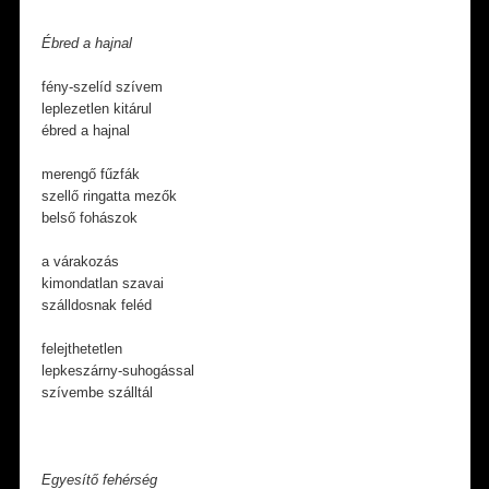
Ébred a hajnal
fény-szelíd szívem
leplezetlen kitárul
ébred a hajnal
merengő fűzfák
szellő ringatta mezők
belső fohászok
a várakozás
kimondatlan szavai
szálldosnak feléd
felejthetetlen
lepkeszárny-suhogással
szívembe szálltál
Egyesítő fehérség