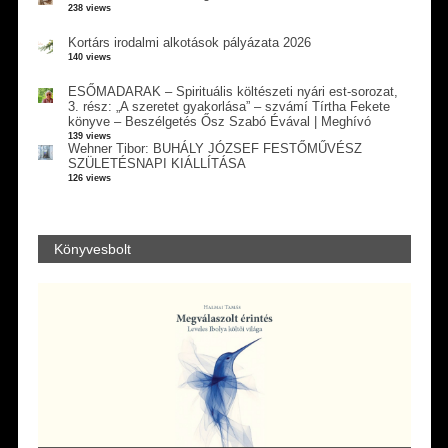
238 views
Kortárs irodalmi alkotások pályázata 2026
140 views
ESŐMADARAK – Spirituális költészeti nyári est-sorozat,
3. rész: „A szeretet gyakorlása” – szvámí Tírtha Fekete
könyve – Beszélgetés Ősz Szabó Évával | Meghívó
139 views
Wehner Tibor: BUHÁLY JÓZSEF FESTŐMŰVÉSZ
SZÜLETÉSNAPI KIÁLLÍTÁSA
126 views
Könyvesbolt