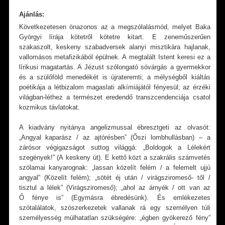
Ajánlás:
Következetesen önazonos az a megszólalásmód, melyet Baka
Györgyi lírája kötetről kötetre kitart. E zeneműszerűen
szakaszolt, keskeny szabadversek alanyi misztikára hajlanak,
vallomásos metafizikából épülnek. A megtalált Istent keresi ez a
lírikusi magatartás. A Jézust szólongató sóvárgás a gyermekkor
és a szülőföld menedékét is újrateremti; a mélységből kiáltás
poétikája a létbizalom magaslati alkímiájától fényesül; az érzéki
világban-léthez a természet eredendő transzcendenciája csatol
kozmikus távlatokat.
A kiadvány nyitánya angelizmussal ébresztgeti az olvasót:
„Angyal kaparász / az ajtórésben” (Őszi lombhullásban) – a
zárósor végigazságot suttog világgá: „Boldogok a Lélekért
szegények!” (A keskeny út). E kettő közt a szakrális számvetés
szólamai kanyarognak: „lassan közelít felém / a felemelt ujjú
angyal” (Közelít felém); „sötét éj után / virágsziromeső- től /
tisztul a lélek” (Virágsziromeső); „ahol az árnyék / ott van az
Ő fénye is” (Egymásra ébredésünk). És emlékezetes
szótalálatok, szószerkezetek vallanak rá egy személyen túli
személyesség múlhatatlan szükségére: „égben gyökerező fény”