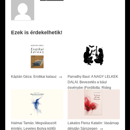
Ezek is érdekelhetik!
→
Káplán Géza: Erotikai kalauz
Parvathy Baul: A NAGY LELKEK
DALAI. Bevezetés a bául
ösvénybe (Fordította: Rideg
→
Zsófia)
Halmai Tamás: Megválaszolt
Lakatos Fleisz Katalin: Vasárnap
→
érintés. Leveles Ibolya költői
délután Sárszegen