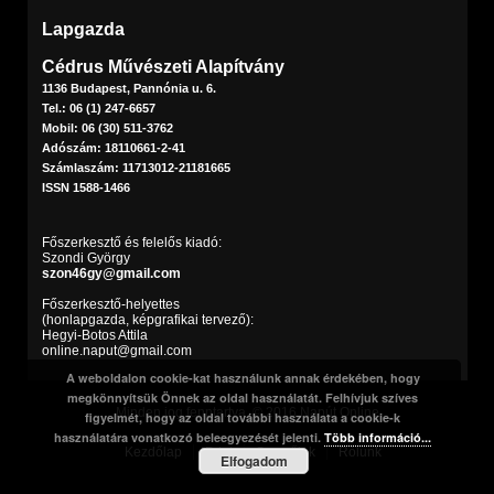
Lapgazda
Cédrus Művészeti Alapítvány
1136 Budapest, Pannónia u. 6.
Tel.: 06 (1) 247-6657
Mobil: 06 (30) 511-3762
Adószám: 18110661-2-41
Számlaszám: 11713012-21181665
ISSN 1588-1466
Főszerkesztő és felelős kiadó:
Szondi György
szon46gy@gmail.com
Főszerkesztő-helyettes
(honlapgazda, képgrafikai tervező):
Hegyi-Botos Attila
online.naput@gmail.com
A weboldalon cookie-kat használunk annak érdekében, hogy
megkönnyítsük Önnek az oldal használatát. Felhívjuk szíves
Minden jog fenntartva. © 2016 Napút Online
figyelmét, hogy az oldal további használata a cookie-k
használatára vonatkozó beleegyezését jelenti.
Több információ...
Kezdőlap
Print
Szerzőink
Rólunk
Elfogadom