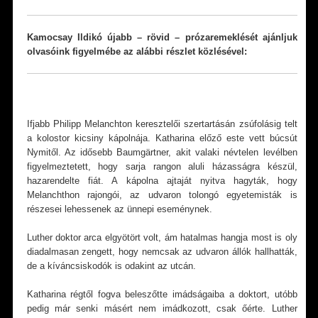
Kamocsay Ildikó újabb – rövid – prózaremeklését ajánljuk
olvasóink figyelmébe az alábbi részlet közlésével:
Ifjabb Philipp Melanchton keresztelői szertartásán zsúfolásig telt
a kolostor kicsiny kápolnája. Katharina előző este vett búcsút
Nymitől. Az idősebb Baumgärtner, akit valaki névtelen levélben
figyelmeztetett, hogy sarja rangon aluli házasságra készül,
hazarendelte fiát. A kápolna ajtaját nyitva hagyták, hogy
Melanchthon rajongói, az udvaron tolongó egyetemisták is
részesei lehessenek az ünnepi eseménynek.
Luther doktor arca elgyötört volt, ám hatalmas hangja most is oly
diadalmasan zengett, hogy nemcsak az udvaron állók hallhatták,
de a kíváncsiskodók is odakint az utcán.
Katharina régtől fogva beleszőtte imádságaiba a doktort, utóbb
pedig már senki másért nem imádkozott, csak őérte. Luther