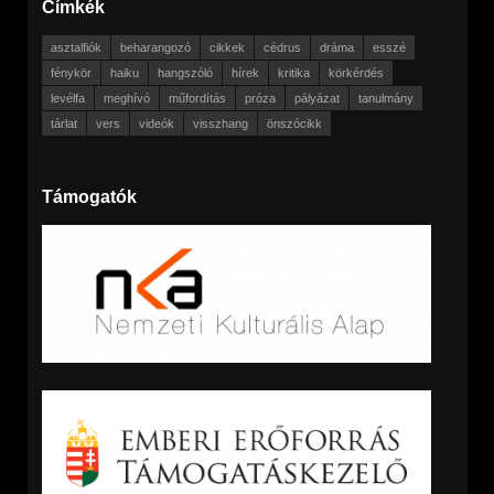
Címkék
asztalfiók
beharangozó
cikkek
cédrus
dráma
esszé
fénykör
haiku
hangszóló
hírek
kritika
körkérdés
levélfa
meghívó
műfordítás
próza
pályázat
tanulmány
tárlat
vers
videók
visszhang
önszócikk
Támogatók