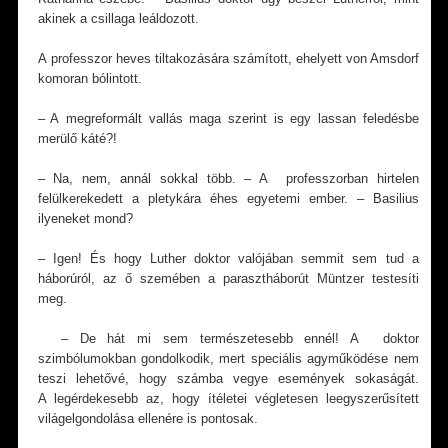
akinek a csillaga leáldozott.
A professzor heves tiltakozására számított, ehelyett von Amsdorf
komoran bólintott.
– A megreformált vallás maga szerint is egy lassan feledésbe
merülő káté?!
– Na, nem, annál sokkal több. – A professzorban hirtelen
felülkerekedett a pletykára éhes egyetemi ember. – Basilius
ilyeneket mond?
– Igen! És hogy Luther doktor valójában semmit sem tud a
háborúról, az ő szemében a parasztháborút Müntzer testesíti
meg.
– De hát mi sem természetesebb ennél! A doktor
szimbólumokban gondolkodik, mert speciális agyműködése nem
teszi lehetővé, hogy számba vegye események sokaságát.
A legérdekesebb az, hogy ítéletei végletesen leegyszerűsített
világelgondolása ellenére is pontosak.