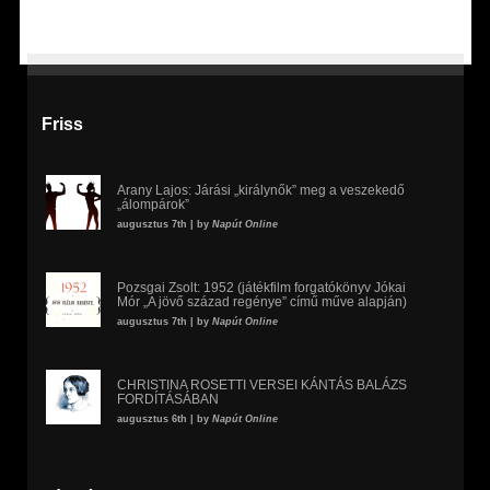
Friss
Arany Lajos: Járási „királynők” meg a veszekedő
„álompárok”
augusztus 7th | by
Napút Online
Pozsgai Zsolt: 1952 (játékfilm forgatókönyv Jókai
Mór „A jövő század regénye” című műve alapján)
augusztus 7th | by
Napút Online
CHRISTINA ROSETTI VERSEI KÁNTÁS BALÁZS
FORDÍTÁSÁBAN
augusztus 6th | by
Napút Online