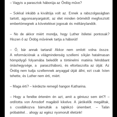
– Vagyis a parasztok háborúja az Ördög műve?
– Sokkal inkább a kiváltója volt az. Ennek a rabszolgaságban
tartott, agyonsanyargatott, az élet minden örömétől megfosztott
embertömegnek a követelései jogosak és méltánylandók.
– No de akkor miért mondja, hogy Luther ítéletei pontosak?
Hiszen ő az Ördög művének tartja a háborút!
– Ó, bár annak tartaná! Akkor nem omlott volna össze.
A reformációnak a világmindenség szellemi síkján hatalmasan
hömpölygő folyamába beledőlt a történelmi matéria felrobbant
óriáshegysége, a parasztháború, és eltorlaszolta az útját. Az
Ördög nem tudja szellemnek anyaggal útját állni, ezt csak Isten
tehette, és Luther nem érti, miért.
– Maga érti? – kérdezte remegő hangon Katharina.
– Hogy a fenébe érteném én azt, amit a géniusz sem ért?! –
ordította von Amsdorf magából kikelve. A járókelők megálltak,
s csodálkozva bámulták a tajtékzó úriembert. – Talán
próbatétel… ahogy az egész nyomorult életünk!