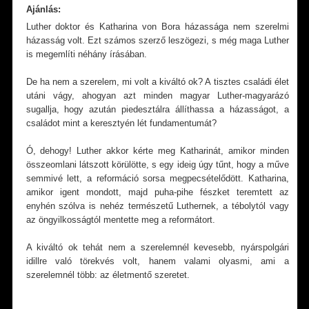
Ajánlás:
Luther doktor és Katharina von Bora házassága nem szerelmi
házasság volt. Ezt számos szerző leszögezi, s még maga Luther
is megemlíti néhány írásában.
De ha nem a szerelem, mi volt a kiváltó ok? A tisztes családi élet
utáni vágy, ahogyan azt minden magyar Luther-magyarázó
sugallja, hogy azután piedesztálra állíthassa a házasságot, a
családot mint a keresztyén lét fundamentumát?
Ó, dehogy! Luther akkor kérte meg Katharinát, amikor minden
összeomlani látszott körülötte, s egy ideig úgy tűnt, hogy a műve
semmivé lett, a reformáció sorsa megpecsételődött. Katharina,
amikor igent mondott, majd puha-pihe fészket teremtett az
enyhén szólva is nehéz természetű Luthernek, a tébolytól vagy
az öngyilkosságtól mentette meg a reformátort.
A kiváltó ok tehát nem a szerelemnél kevesebb, nyárspolgári
idillre való törekvés volt, hanem valami olyasmi, ami a
szerelemnél több: az életmentő szeretet.