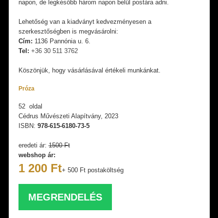
napon, de legkésőbb három napon belül postára adni.
Lehetőség van a kiadványt kedvezményesen a
szerkesztőségben is megvásárolni:
Cím:
1136 Pannónia u. 6.
Tel:
+36 30 511 3762
Köszönjük, hogy vásárlásával értékeli munkánkat.
Próza
52 oldal
Cédrus Művészeti Alapítvány, 2023
ISBN:
978-615-6180-73-5
eredeti ár:
1500 Ft
webshop ár:
1 200 Ft
+ 500 Ft postaköltség
MEGRENDELÉS