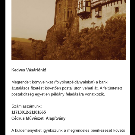
Kedves Vásárlónk!
Megrendelt könyveinket (folyóiratpéldányainkat) a banki
átutalásos fizetést követően postai úton veheti át. A feltüntetett
postaköltség egyetlen példány feladására vonatkozik.
Számlaszámunk:
11713012-21181665
Cédrus Művészeti Alapítvány
A küldeményeket igyekszünk a megrendelés beérkezését követő