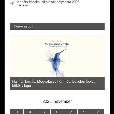
Kortárs irodalmi alkotások pályázata 2026
136 views
Könyvesbolt
a
Halmai Tamás: Megválaszolt érintés. Leveles Ibolya
Laka
költői világa
2023. november
H
K
S
C
P
S
V