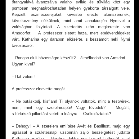
őrangyalává ávanzsálva valahol evilág és túlvilág közt egy
pontosan meghatározhatatlan helyen gyakorta társalgott vele.
Képzelt eszmecseréjüket kevésbé érezte álomszerűnek,
következmény nélkülinek, mint amit annakidején Nymivel a
valóságban folytatott. A szertartás után megkereste von
Amsdorfot. A professzor sietett haza, mert ebédvendégeket
várt. Katharina egy darabon elkísérte, s beszámolt neki Nymi
távozásáról.
– Rangon aluli házasságra készült? – álmélkodott von Amsdorf. –
Ugyan kivel?
– Hát velem!
A professzor elnevette magát.
– Ne butáskodj, kisfiam! Ti olyanok voltatok, mint a testvérek,
nem, mint egy szerelmespár! Vagy tévedek? – Megállt,
s fürkésző pillantást vetett a leányra. – Csókolóztatok?
– Dehogy! – A szerelem említése Avét és Basiliust, majd egy
ugrással a születésnapi uzsonnán zajló beszélgetést juttatta
Katharina eszébe. – Basilius doktor úgy beszél Lutherről, mint