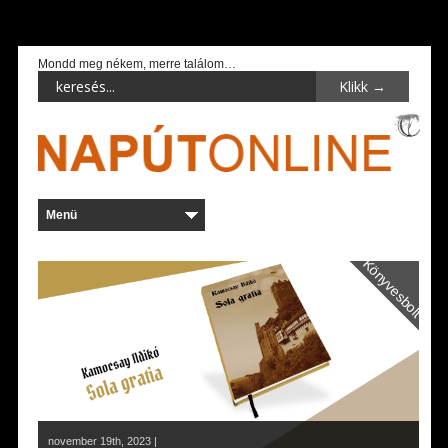
Mondd meg nékem, merre találom…
Könyvesbolt
november 19th, 2023 |