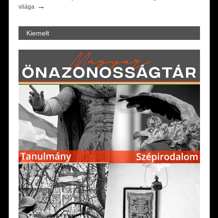
→
világa
Kiemelt