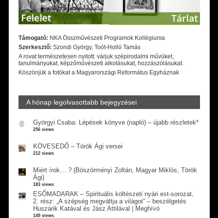
Támogató:
NKA Összművészeti Programok Kollégiuma
Szerkesztő:
Szondi György, Toót-Holló Tamás
A rovat természetesen nyitott: várjuk szépirodalmi művüket,
tanulmányukat, képzőművészeti alkotásukat, hozzászólásukat.
Köszönjük a fotókat a Magyarországi Református Egyháznak
A hónap legolvasottabb bejegyzései
Györgyi Csaba: Lépések könyve (napló) – újabb részletek*
256 views
KÖVESEDŐ – Török Ági versei
212 views
Miért írok… ? (Böszörményi Zoltán, Magyar Miklós, Török
Ági)
183 views
ESŐMADARAK – Spirituális költészeti nyári est-sorozat,
2. rész: „A szépség megváltja a világot” – beszélgetés
Huszárik Katával és Jász Attilával | Meghívó
149 views