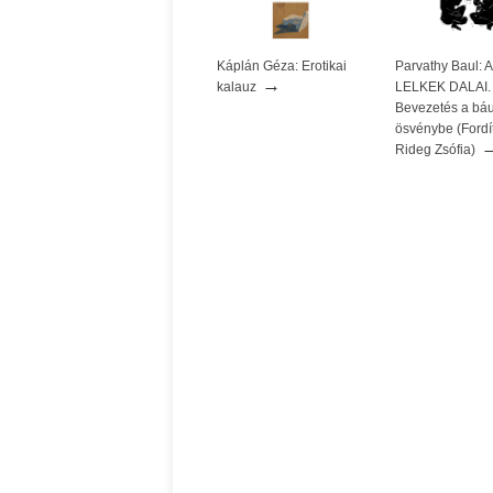
Káplán Géza: Erotikai
Parvathy Baul:
→
kalauz
LELKEK DALAI.
Bevezetés a báu
ösvénybe (Fordít
Rideg Zsófia)