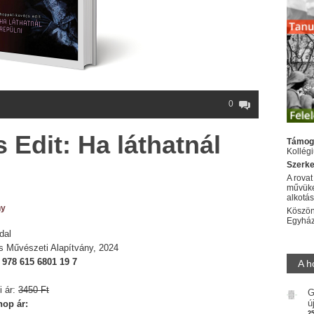
0
Edit: Ha láthatnál
Támog
Kollég
Szerke
A rovat
művüke
alkotá
ny
Köszön
Egyhá
dal
s Művészeti Alapítvány, 2024
:
978 615 6801 19 7
A h
i ár:
3450 Ft
G
ú
op ár:
2