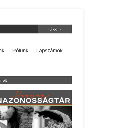
nk
Rólunk
Lapszámok
melt