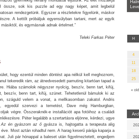
lmazott gyermekig néhány mondattal eljutunk. Az élet mozaikja
Bevezetés a bául ösvénybe (Fordította:
Halm
Rideg Zsófia)
Leve
ll össze, sok kis puzzle ad egy nagy képet, amit legbelül
lauz
matosan rendezgetünk. Egyszer a részletekre figyelünk, máskor
észre. A kettőt próbáljuk egyensúlyban tartani, mert az egyik
a másiktól, és egymásnak adnak értelmet.”
Teleki Farkas Péter
H
4
ő
11
18
mület, hogy ezentúl minden döntést apa nélkül kell meghoznom,
25
anul tekeredik rám, az átnedvesedett pamuting kitartóan tapad a
re. Hiába számolok négyszer nyolcig, beszív, benn tart, kifúj,
« okt
, beszív, benn tart, kifúj, szünet. Tehetetlenül bámulok ki az
on, száguld velem a vonat, a mellkasomban zakatol. Andris
t, egyedül szervezi a temetést, Dave még Hamburgban,
oljak végre. Összeraknék-e installációt apa fotóihoz a családi
Arc
ékezésre. Péter legalább a szertartásra eljönne, kérdezi, ugye
.
Az én gyászom az ő gyásza
is, hajtogatta a terapeuta alig
202
 éve. Most aztán rohadtul nem. A harag keserű párája kaparja a
at. Juli pár hónappal a baleset után figyelmeztetett, engedjem
202