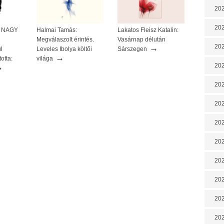
202
202
 A NAGY
Halmai Tamás:
Lakatos Fleisz Katalin:
Megválaszolt érintés.
Vasárnap délután
→
202
l
Leveles Ibolya költői
Sárszegen
→
otta:
világa
→
202
202
202
202
20
20
202
202
202