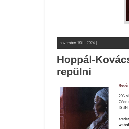
november 19th, 2024 |
Hoppál-Kovács 
repülni
Regé
206 ol
Cédru
ISBN
eredet
websh