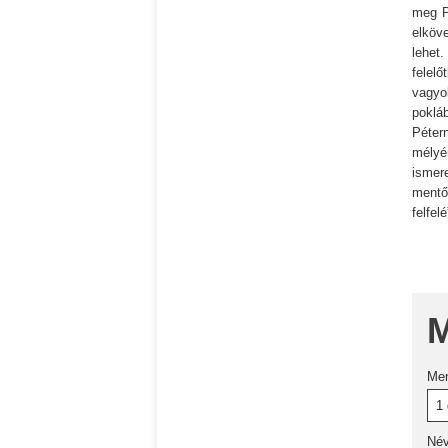
meg P
elköv
lehet
felel
vagyo
poklá
Péter
mélyé
isme
mentő
felfelé
M
Me
Né