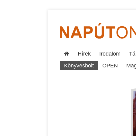
Hírek
Irodalom
Tár
Könyvesbolt
OPEN
Mag