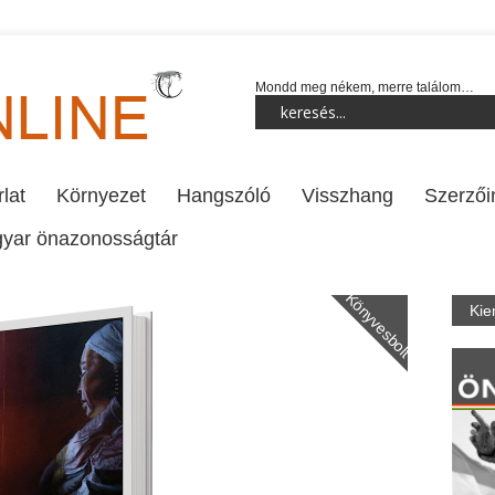
Mondd meg nékem, merre találom…
lat
Környezet
Hangszóló
Visszhang
Szerzői
yar önazonosságtár
Könyvesbolt
Kie