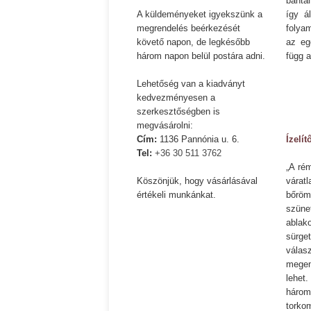
bánta
A küldeményeket igyekszünk a
így á
Ispány Marietta: Szavak a fényből
Káplán Géza: Erotikai ka
megrendelés beérkezését
folya
követő napon, de legkésőbb
az eg
három napon belül postára adni.
függ 
Lehetőség van a kiadványt
kedvezményesen a
szerkesztőségben is
megvásárolni:
Cím:
1136 Pannónia u. 6.
Ízelít
Tel:
+36 30 511 3762
„A ré
Köszönjük, hogy vásárlásával
váratl
értékeli munkánkat.
bőröm
szünet
ablak
sürge
válasz
megeml
lehet
három
torkom