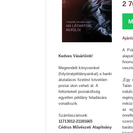
2 7
M
Ajánl
A Prá
Kedves Vásárlónk!
alapu
finom
Megrendelt könyveinket
veszt
(folyóiratpéldányainkat) a banki
átutalásos fizetést követően
„Egy 
postai úton veheti át. A
Talán
feltüntetett postaköltség
indul
egyetlen példány feladására
regén
vonatkozik.
miköz
az eg
Számlaszámunk:
önref
11713012-21181665
szerz
Cédrus Művészeti Alapítvány
barát