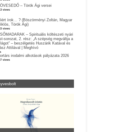
ÖVESEDŐ – Török Ági versei
13 views
iért írok… ? (Böszörményi Zoltán, Magyar
iklós, Török Ági)
83 views
SŐMADARAK – Spirituális költészeti nyári
st-sorozat, 2. rész: „A szépség megváltja a
ilágot” – beszélgetés Huszárik Katával és
ász Attilával | Meghívó
s
ortárs irodalmi alkotások pályázata 2026
37 views
yvesbolt