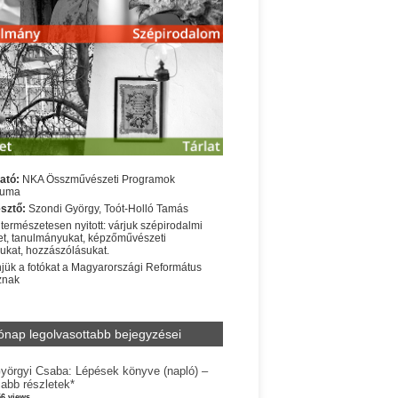
ató:
NKA Összművészeti Programok
iuma
sztő:
Szondi György, Toót-Holló Tamás
 természetesen nyitott: várjuk szépirodalmi
t, tanulmányukat, képzőművészeti
sukat, hozzászólásukat.
jük a fotókat a Magyarországi Református
znak
ónap legolvasottabb bejegyzései
yörgyi Csaba: Lépések könyve (napló) –
jabb részletek*
56 views