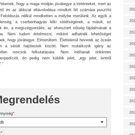
éternek, hogy a maga módján jóvátegye a történteket, mert az
202
ető és az áldozat eltávolodása mindkét fél számára pusztító
. Feloldozás nélkül mindketten a mélybe merülünk. Az egyik a
202
őtlenség, a cserbenhagyás lelki sötétségének, a másik, ez
k én, a megszégyenülés, az elvesztett nőiség fájdalmának a
202
ba. Nem tudom értelmezni, miként adhatnék lehetőséget
nek, hogy jóvátegye. Elmerültem. Élettelenül heverek az óceán
202
n a sérült hajótestek között. Nem mutatkozik igény az
retlen roncsok felkutatására. Nem indítanak önkéntes
202
expedíciót, én pedig nem küldök jelet, „egy jelet, lentről
”.”
202
20
20
egrendelés
202
202
nnyiség
*
:
202
*
v
: