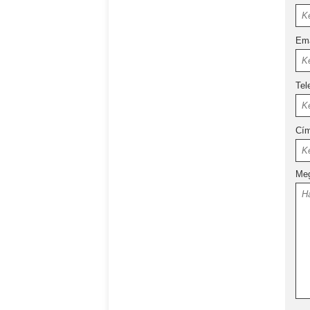
Ema
Tel
Cí
Meg