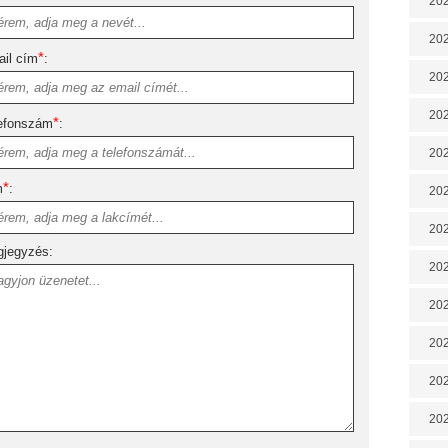
202
202
*
il cím
:
202
202
*
efonszám
:
202
*
m
:
202
202
jegyzés:
20
20
202
202
202