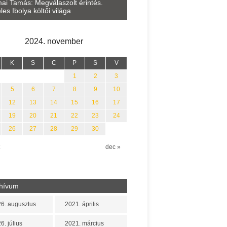
Lakatos Fleisz Katalin: Vasár
ai Tamás: Megválaszolt érintés.
Sárszegen
les Ibolya költői világa
2024. november
K
S
C
P
S
V
1
2
3
5
6
7
8
9
10
12
13
14
15
16
17
19
20
21
22
23
24
26
27
28
29
30
dec »
hívum
6. augusztus
2021. április
6. július
2021. március