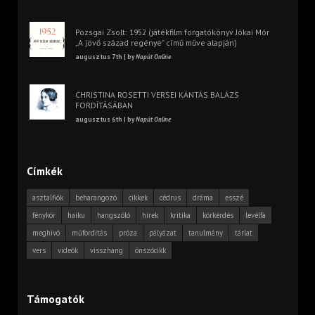
Pozsgai Zsolt: 1952 (játékfilm forgatókönyv Jókai Mór
„A jövő század regénye” című műve alapján)
augusztus 7th | by
Napút Online
CHRISTINA ROSETTI VERSEI KÁNTÁS BALÁZS
FORDÍTÁSÁBAN
augusztus 6th | by
Napút Online
Címkék
asztalfiók
beharangozó
cikkek
cédrus
dráma
esszé
fénykör
haiku
hangszóló
hírek
kritika
körkérdés
levélfa
meghívó
műfordítás
próza
pályázat
tanulmány
tárlat
vers
videók
visszhang
önszócikk
Támogatók