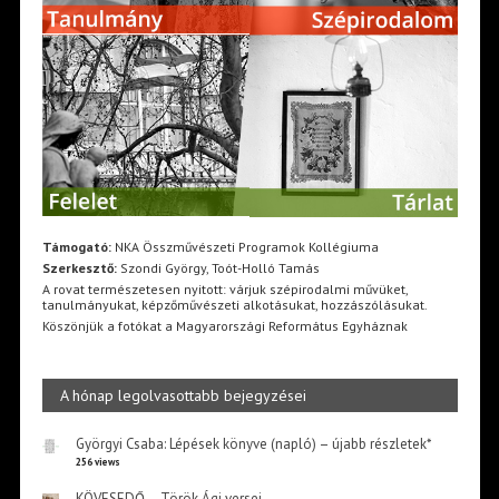
Támogató:
NKA Összművészeti Programok Kollégiuma
Szerkesztő:
Szondi György, Toót-Holló Tamás
A rovat természetesen nyitott: várjuk szépirodalmi művüket,
tanulmányukat, képzőművészeti alkotásukat, hozzászólásukat.
Köszönjük a fotókat a Magyarországi Református Egyháznak
A hónap legolvasottabb bejegyzései
Györgyi Csaba: Lépések könyve (napló) – újabb részletek*
256 views
KÖVESEDŐ – Török Ági versei