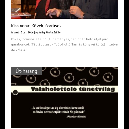
Kiss Anna: Kövek, források…
február 21st, 2016 |
by Kállay Kotász Zoltán
Kövek, források a falból, tünemények, nap útját, hold útját járó
garaboncok (Téblábolások Toót-Holló Tamás könyvei körül) Illetve
az oktalan
Út-harang