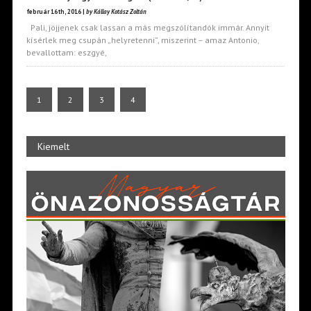
február 16th, 2016 |
by Kállay Kotász Zoltán
Pali, jöjjenek csak lassan a más megszólítandók immár. Annyit
kísérlek meg csupán „helyretenni”, miszerint – amaz Antonio,
bevallottam: eszgyé,
1
2
3
4
Kiemelt