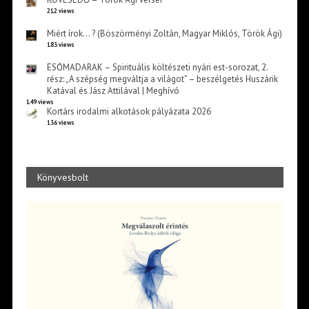
212 views
Miért írok… ? (Böszörményi Zoltán, Magyar Miklós, Török Ági)
183 views
ESŐMADARAK – Spirituális költészeti nyári est-sorozat, 2.
rész: „A szépség megváltja a világot” – beszélgetés Huszárik
Katával és Jász Attilával | Meghívó
149 views
Kortárs irodalmi alkotások pályázata 2026
136 views
Könyvesbolt