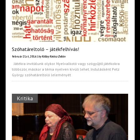
Szóhatáreltoló – játékfelhívás!
február 21st, 2016 |
by Kállay Kotász Zoltán
Játékra invitálunk olykor. Nyelvalkotó vagy szógyűjtő játékokra
többször, máskor a téma nyelven kívüli lehet. Indulásként Petz
György szóhatáreltoló leleményét
Kritika