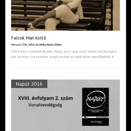
Falcsik Mari költő
február 17th, 2016 |
by Kállay Kotász Zoltán
1956-ban született Budán. Négy éves alig múlt, mikor tollat fogva
bal kezébe írni kezdett, majd azután az iskolában áterőltették a
Napút 2016