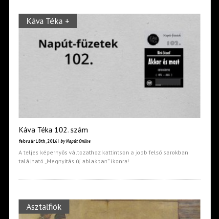
Káva Téka +
Káva Téka 102. szám
február 18th, 2016 |
by Napút Online
A teljes képernyős változathoz kattintson a jobb felső sarokban
található „Megnyitás új ablakban” ikonra!
Asztalfiók