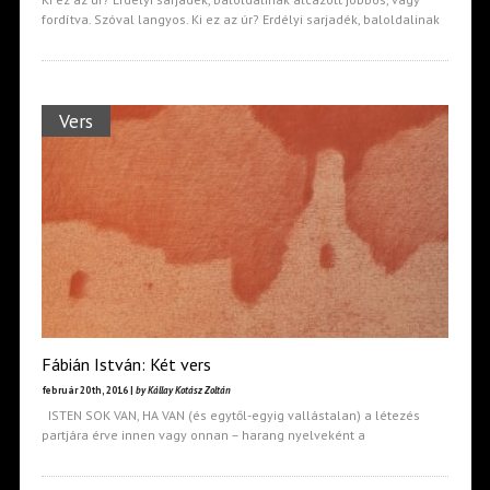
fordítva. Szóval langyos. Ki ez az úr? Erdélyi sarjadék, baloldalinak
Vers
Fábián István: Két vers
február 20th, 2016 |
by Kállay Kotász Zoltán
ISTEN SOK VAN, HA VAN (és egytől-egyig vallástalan) a létezés
partjára érve innen vagy onnan – harang nyelveként a