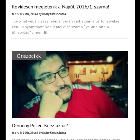
Rövidesen megjelenik a Napút 2016/1. száma!
február 20th, 2016 |
by Kállay Kotász Zoltán
Jövő hét végén, azaz február 26-án várhatóan árusítóhelyekre
kerül a nyomtatott Napút idei első száma, “Valaholottoló
tünetvilág” címen. Itt,
Önszócikk
Demény Péter: Ki ez az úr?
február 20th, 2016 |
by Kállay Kotász Zoltán
Ki ez az úr? Erdélyi sarjadék, baloldalinak álcázott jobbos, vagy