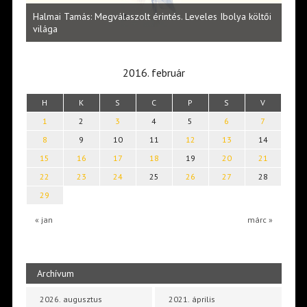
l
Halmai Tamás: Megválaszolt érintés. Leveles Ibolya költői
Laka
világa
2016. február
H
K
S
C
P
S
V
1
2
3
4
5
6
7
8
9
10
11
12
13
14
15
16
17
18
19
20
21
22
23
24
25
26
27
28
29
« jan
márc »
Archívum
2026. augusztus
2021. április