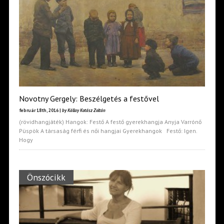
Novotny Gergely: Beszélgetés a festővel
február 18th, 2016 |
by Kállay Kotász Zoltán
(rövidhangjáték) Hangok: Festő A festő gyerekhangja Anyja Varrónő
Püspök A társaság férfi és női hangjai Gyerekhangok Festő: Igen.
Hogy
Önszócikk