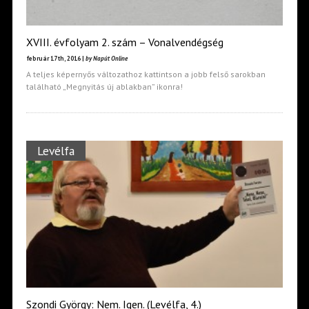
XVIII. évfolyam 2. szám – Vonalvendégség
február 17th, 2016 |
by Napút Online
A teljes képernyős változathoz kattintson a jobb felső sarokban
található „Megnyitás új ablakban” ikonra!
Levélfa
Szondi György: Nem. Igen. (Levélfa, 4.)