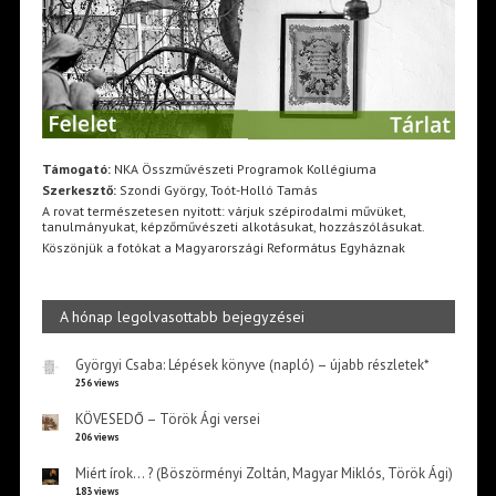
Támogató:
NKA Összművészeti Programok Kollégiuma
Szerkesztő:
Szondi György, Toót-Holló Tamás
A rovat természetesen nyitott: várjuk szépirodalmi művüket,
tanulmányukat, képzőművészeti alkotásukat, hozzászólásukat.
Köszönjük a fotókat a Magyarországi Református Egyháznak
A hónap legolvasottabb bejegyzései
Györgyi Csaba: Lépések könyve (napló) – újabb részletek*
256 views
KÖVESEDŐ – Török Ági versei
206 views
Miért írok… ? (Böszörményi Zoltán, Magyar Miklós, Török Ági)
183 views