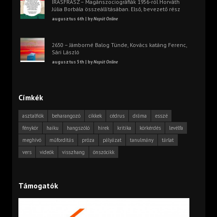
ÍRÁSFRÁSZ – Magánszociográfiák 1956-ról Horváth
Júlia Borbála összeállításában. Első, bevezető rész
augusztus 6th | by
Napút Online
2650 – Jámborné Balog Tünde, Kovács katáng Ferenc,
Sári László
augusztus 5th | by
Napút Online
Címkék
asztalfiók
beharangozó
cikkek
cédrus
dráma
esszé
fénykör
haiku
hangszóló
hírek
kritika
körkérdés
levélfa
meghívó
műfordítás
próza
pályázat
tanulmány
tárlat
vers
videók
visszhang
önszócikk
Támogatók