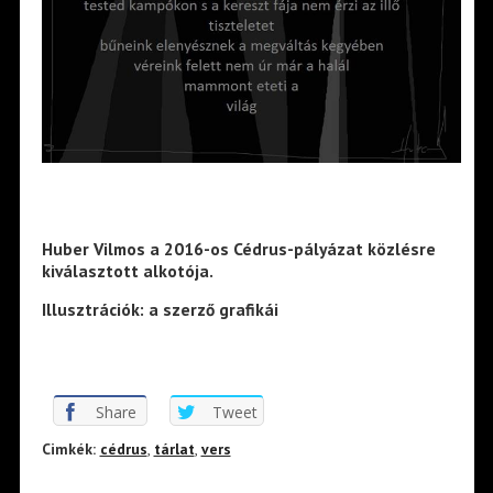
Huber Vilmos a 2016-os Cédrus-pályázat közlésre
kiválasztott alkotója.
Illusztrációk: a szerző grafikái
Share
Tweet
Cimkék:
cédrus
,
tárlat
,
vers