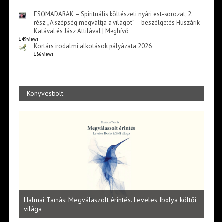
ESŐMADARAK – Spirituális költészeti nyári est-sorozat, 2.
rész: „A szépség megváltja a világot” – beszélgetés Huszárik
Katával és Jász Attilával | Meghívó
149 views
Kortárs irodalmi alkotások pályázata 2026
136 views
Könyvesbolt
l
Halmai Tamás: Megválaszolt érintés. Leveles Ibolya költői
Laka
világa