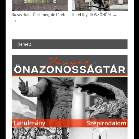
→
Búzás Huba: Élek még, de félek
Karel Kryl: KÖSZÖNÖM
→
Kiemelt