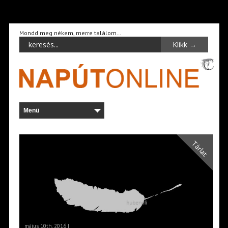
Mondd meg nékem, merre találom…
Tárlat
május 10th, 2016 |