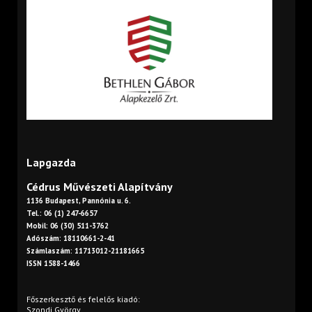
Lapgazda
Cédrus Művészeti Alapítvány
1136 Budapest, Pannónia u. 6.
Tel.: 06 (1) 247-6657
Mobil: 06 (30) 511-3762
Adószám: 18110661-2-41
Számlaszám: 11713012-21181665
ISSN 1588-1466
Főszerkesztő és felelős kiadó:
Szondi György