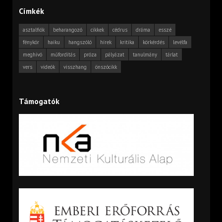
Címkék
asztalfiók
beharangozó
cikkek
cédrus
dráma
esszé
fénykör
haiku
hangszóló
hírek
kritika
körkérdés
levélfa
meghívó
műfordítás
próza
pályázat
tanulmány
tárlat
vers
videók
visszhang
önszócikk
Támogatók