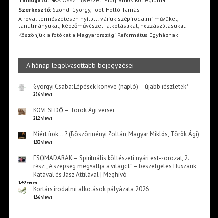
Támogató:
NKA Összművészeti Programok Kollégiuma
Szerkesztő:
Szondi György, Toót-Holló Tamás
A rovat természetesen nyitott: várjuk szépirodalmi művüket,
tanulmányukat, képzőművészeti alkotásukat, hozzászólásukat.
Köszönjük a fotókat a Magyarországi Református Egyháznak
A hónap legolvasottabb bejegyzései
Györgyi Csaba: Lépések könyve (napló) – újabb részletek*
256 views
KÖVESEDŐ – Török Ági versei
212 views
Miért írok… ? (Böszörményi Zoltán, Magyar Miklós, Török Ági)
183 views
ESŐMADARAK – Spirituális költészeti nyári est-sorozat, 2.
rész: „A szépség megváltja a világot” – beszélgetés Huszárik
Katával és Jász Attilával | Meghívó
149 views
Kortárs irodalmi alkotások pályázata 2026
136 views