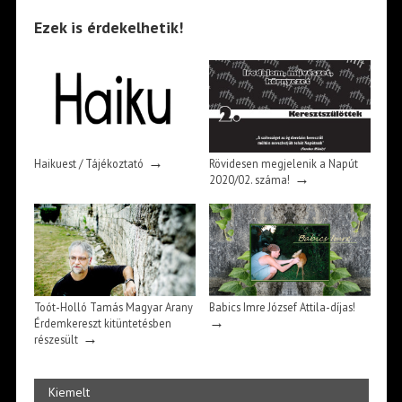
Ezek is érdekelhetik!
→
Haikuest / Tájékoztató
Rövidesen megjelenik a Napút
→
2020/02. száma!
Toót-Holló Tamás Magyar Arany
Babics Imre József Attila-díjas!
→
Érdemkereszt kitüntetésben
→
részesült
Kiemelt