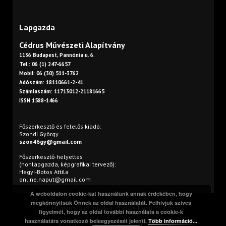
Lapgazda
Cédrus Művészeti Alapítvány
1136 Budapest, Pannónia u. 6.
Tel.: 06 (1) 247-6657
Mobil: 06 (30) 511-3762
Adószám: 18110661-2-41
Számlaszám: 11713012-21181665
ISSN 1588-1466
Főszerkesztő és felelős kiadó:
Szondi György
szon46gy@gmail.com
Főszerkesztő-helyettes
(honlapgazda, képgrafikai tervező):
Hegyi-Botos Attila
online.naput@gmail.com
A weboldalon cookie-kat használunk annak érdekében, hogy
megkönnyítsük Önnek az oldal használatát. Felhívjuk szíves
Minden jog fenntartva. © 2016 Napút Online
figyelmét, hogy az oldal további használata a cookie-k
használatára vonatkozó beleegyezését jelenti.
Több információ...