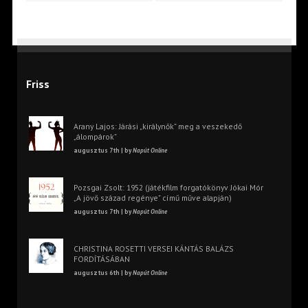
Friss
Arany Lajos: Járási „királynők” meg a veszekedő
„álompárok”
augusztus 7th | by
Napút Online
Pozsgai Zsolt: 1952 (játékfilm forgatókönyv Jókai Mór
„A jövő század regénye” című műve alapján)
augusztus 7th | by
Napút Online
CHRISTINA ROSETTI VERSEI KÁNTÁS BALÁZS
FORDÍTÁSÁBAN
augusztus 6th | by
Napút Online