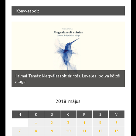
Könyvesbolt
l
Halmai Tamás: Megválaszolt érintés. Leveles Ibolya költői
Laka
világa
2018. május
H
K
S
C
P
S
V
1
2
3
4
5
6
7
8
9
10
11
12
13