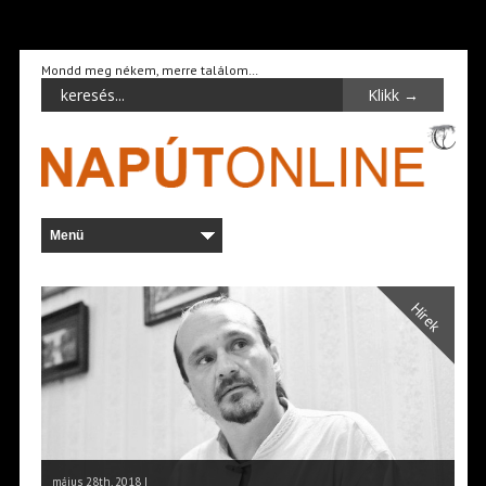
Mondd meg nékem, merre találom…
Hírek
május 28th, 2018 |