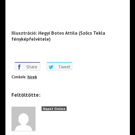
Illusztráció: Hegyi Botos Attila (Szőcs Tekla
fényképfelvétele)
Share
Tweet
Cimkék:
hírek
Feltöltötte:
Napút Online