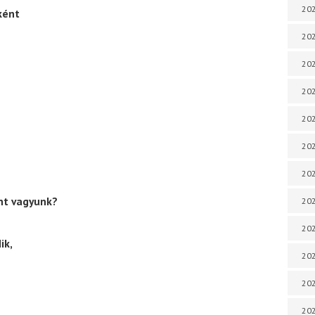
202
ként
202
202
202
202
202
202
ent vagyunk?
202
20
ik,
20
202
202