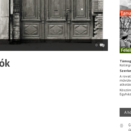
0
tók
Támog
Kollég
Szerke
A rovat
művüke
alkotá
Köszön
Egyhá
A h
G
ú