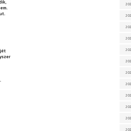
dik,
202
nem.
ut.
202
202
202
202
jét
yszer
202
202
.
202
202
20
20
202