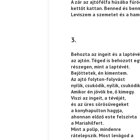
A zár az ajtófélfa húsába fúró
kettőt kattan. Benned és ben
Leviszem a szemetet és a ham
3.
Behozta az ingeit és a laptévé
az ajtón. Téged is behozott eg
részegen, mint a laptévét.
Bejöttetek, én kimentem.
Az ajtó folyton-folyvást
nyílik, csukódik, nyílik, csukódik
Amikor én jövök be, ő kimegy.
Viszi az ingeit, a tévéjét,
és az üres sörösüvegeket
a konyhapulton hagyja,
ahonnan előző este felszívta
a Mariahilfert.
Mint a polip, mindenre
rátelepszik. Most levágod a