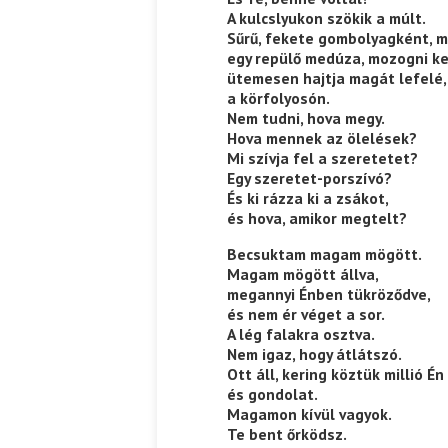
A kulcslyukon szökik a múlt.
Sűrű, fekete gombolyagként, m
egy repülő medúza, mozogni ke
ütemesen hajtja magát lefelé,
a körfolyosón.
Nem tudni, hova megy.
Hova mennek az ölelések?
Mi szívja fel a szeretetet?
Egy szeretet-porszívó?
És ki rázza ki a zsákot,
és hova, amikor megtelt?
Becsuktam magam mögött.
Magam mögött állva,
megannyi Énben tükröződve,
és nem ér véget a sor.
A lég falakra osztva.
Nem igaz, hogy átlátszó.
Ott áll, kering köztük millió Én
és gondolat.
Magamon kívül vagyok.
Te bent őrködsz.