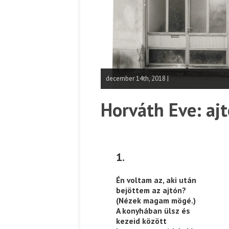
december 14th, 2018 |
Horváth Eve: aj
1.
Én voltam az, aki után
bejöttem az ajtón?
(Nézek magam mögé.)
A konyhában ülsz és
kezeid között