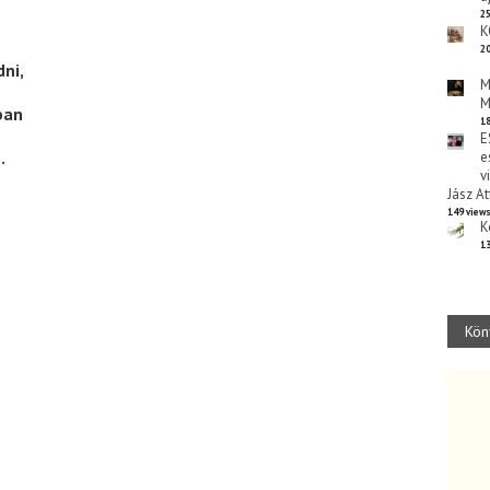
25
K
20
ni,
M
M
ban
18
E
.
e
v
Jász At
149 view
K
13
Kön