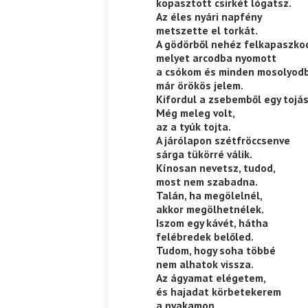
kopasztott csirkét lógatsz.
Az éles nyári napfény
metszette el torkát.
A gödörből nehéz felkapaszkod
melyet arcodba nyomott
a csókom és minden mosolyod
már örökös jelem.
Kifordul a zsebemből egy tojás
Még meleg volt,
az a tyúk tojta.
A járólapon szétfröccsenve
sárga tükörré válik.
Kínosan nevetsz, tudod,
most nem szabadna.
Talán, ha megölelnél,
akkor megölhetnélek.
Iszom egy kávét, hátha
felébredek belőled.
Tudom, hogy soha többé
nem alhatok vissza.
Az ágyamat elégetem,
és hajadat körbetekerem
a nyakamon.