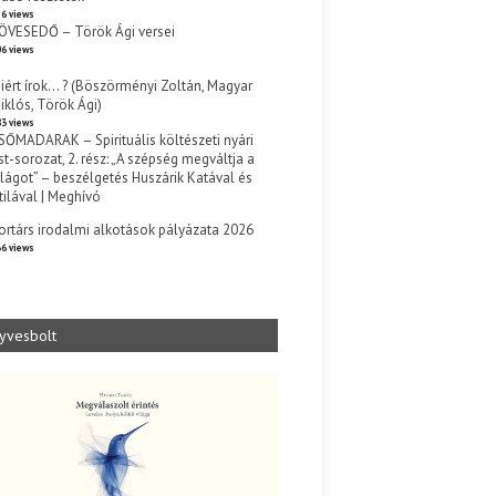
6 views
ÖVESEDŐ – Török Ági versei
6 views
iért írok… ? (Böszörményi Zoltán, Magyar
iklós, Török Ági)
3 views
SŐMADARAK – Spirituális költészeti nyári
st-sorozat, 2. rész: „A szépség megváltja a
ilágot” – beszélgetés Huszárik Katával és
tilával | Meghívó
s
ortárs irodalmi alkotások pályázata 2026
6 views
yvesbolt