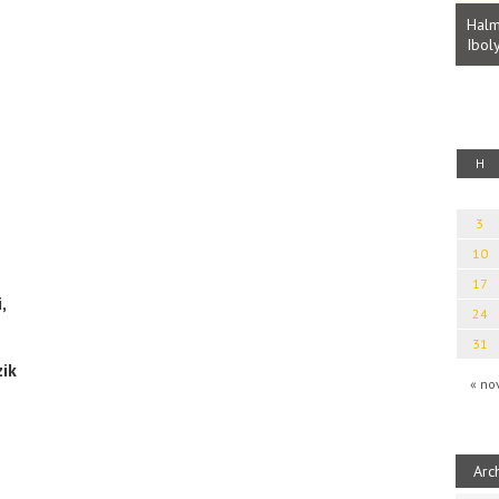
Parvathy Baul: A NAGY LELKEK DALAI.
Bevezetés a bául ösvénybe (Fordította:
Halm
Rideg Zsófia)
Iboly
uz
H
3
10
17
,
24
31
ik
« no
Arc