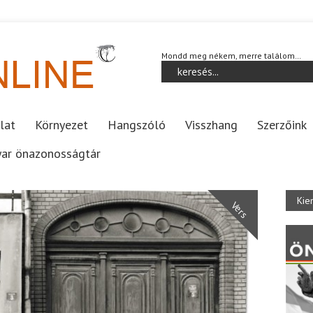
Mondd meg nékem, merre találom…
lat
Környezet
Hangszóló
Visszhang
Szerzőink
ar önazonosságtár
Kie
Vers