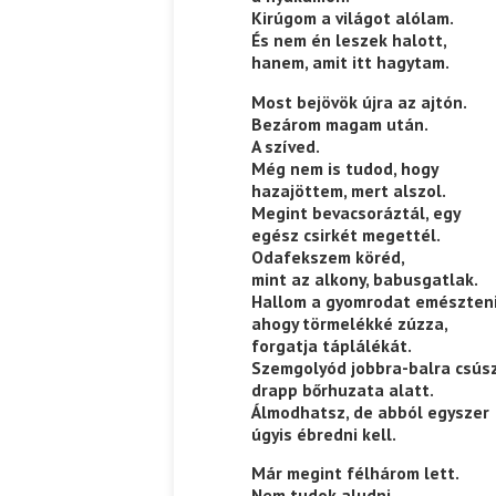
Kirúgom a világot alólam.
És nem én leszek halott,
Ispány Marietta: Szavak a fényből
Káplán Géza: Erotikai kala
hanem, amit itt hagytam.
Most bejövök újra az ajtón.
Bezárom magam után.
A szíved.
Még nem is tudod, hogy
hazajöttem, mert alszol.
Megint bevacsoráztál, egy
egész csirkét megettél.
Odafekszem köréd,
mint az alkony, babusgatlak.
Hallom a gyomrodat emészteni
ahogy törmelékké zúzza,
forgatja táplálékát.
Szemgolyód jobbra-balra csúsz
drapp bőrhuzata alatt.
Álmodhatsz, de abból egyszer
úgyis ébredni kell.
Már megint félhárom lett.
Nem tudok aludni.