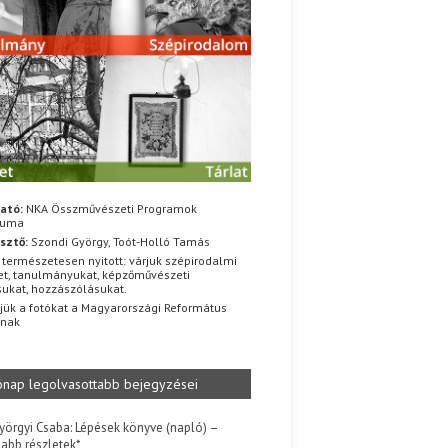
ató:
NKA Összművészeti Programok
iuma
sztő:
Szondi György, Toót-Holló Tamás
 természetesen nyitott: várjuk szépirodalmi
t, tanulmányukat, képzőművészeti
sukat, hozzászólásukat.
jük a fotókat a Magyarországi Református
znak
ónap legolvasottabb bejegyzései
yörgyi Csaba: Lépések könyve (napló) –
jabb részletek*