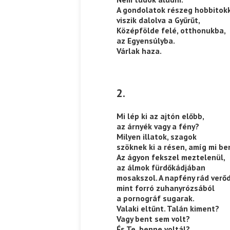
A gondolatok részeg hobbitok
viszik dalolva a Gyűrűt,
Középfölde felé, otthonukba,
az Egyensúlyba.
Várlak haza.
2.
Mi lép ki az ajtón előbb,
az árnyék vagy a fény?
Milyen illatok, szagok
szöknek ki a résen, amíg mi b
Az ágyon fekszel meztelenül,
az álmok fürdőkádjában
mosakszol. A napfény rád verőd
mint forró zuhanyrózsából
a pornográf sugarak.
Valaki eltűnt. Talán kiment?
Vagy bent sem volt?
És Te, benne voltál?