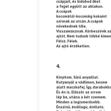
csápjait, és kidobod őket
a fejjel együtt az ablakon.
A csápok
kocsmától-kocsmáig kokaint
szívnak az utcán. A csápok
növekednek tőle.
Visszamásznak. Körbeszövik a
ajtót. Nem tudunk többé kimen
Félsz. Félek.
Az ajtó érzéketlen.
4.
Kinyitom. Sűrű anyaillat.
Kutyanyál a vádlimon, kezem
alatt macskafej. Így, darabokb
És én is. Először az orrom
lép be, utána a két szemem.
Minden a legismerősebb.
Énszínű, énállagú, énillatú.