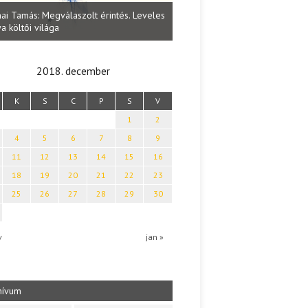
Lakatos Fleisz Katalin: Vasárna
ai Tamás: Megválaszolt érintés. Leveles
Sárszegen
a költői világa
2018. december
K
S
C
P
S
V
1
2
4
5
6
7
8
9
11
12
13
14
15
16
18
19
20
21
22
23
25
26
27
28
29
30
v
jan »
hívum