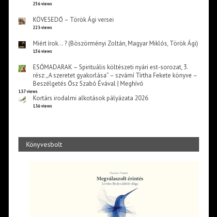
256 views
KÖVESEDŐ – Török Ági versei
223 views
Miért írok… ? (Böszörményi Zoltán, Magyar Miklós, Török Ági)
156 views
ESŐMADARAK – Spirituális költészeti nyári est-sorozat, 3.
rész: „A szeretet gyakorlása” – szvámí Tírtha Fekete könyve –
Beszélgetés Ősz Szabó Évával | Meghívó
137 views
Kortárs irodalmi alkotások pályázata 2026
136 views
Könyvesbolt