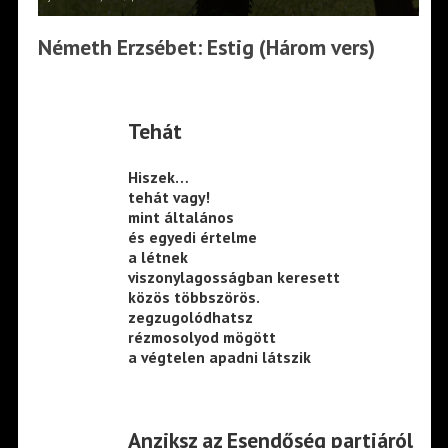
Németh Erzsébet: Estig (Három vers)
Tehát
Hiszek…
tehát vagy!
mint általános
és egyedi értelme
a létnek
viszonylagosságban keresett
közös többszörös.
zegzugolódhatsz
rézmosolyod mögött
a végtelen apadni látszik
Anziksz az Esendőség partjáról