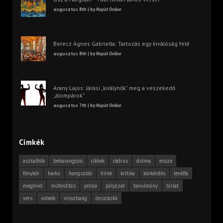
augusztus 8th | by
Napút Online
Berecz Ágnes Gabriella: Tartozás egy kiválóság felé
augusztus 8th | by
Napút Online
Arany Lajos: Járási „királynők” meg a veszekedő
„álompárok”
augusztus 7th | by
Napút Online
Címkék
asztalfiók
beharangozó
cikkek
cédrus
dráma
esszé
fénykör
haiku
hangszóló
hírek
kritika
körkérdés
levélfa
meghívó
műfordítás
próza
pályázat
tanulmány
tárlat
vers
videók
visszhang
önszócikk