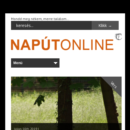
Mondd meg nékem, merre találom…
Vers
július 16th, 2019 |