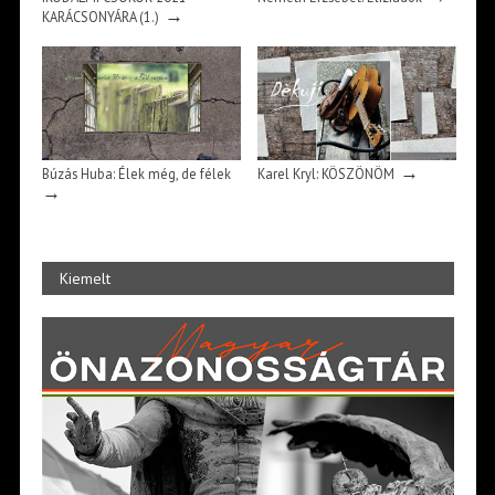
→
KARÁCSONYÁRA (1.)
→
Búzás Huba: Élek még, de félek
Karel Kryl: KÖSZÖNÖM
→
Kiemelt