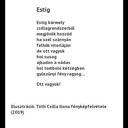
Estig
Estig bármely
csillagrendszerből
megjövök hozzád
ha szél szárnyán
felhők vitorláján
de ott vagyok
hol susog
ajkadon a nádas
hol tomboló kétségben
gyűszűnyi fény ragyog…
Ott vagyok!
Illusztráció: Tóth Csilla Ilona fényképfelvétele
(2019)