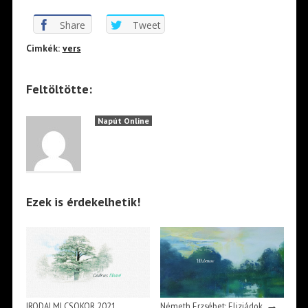
Share
Tweet
Cimkék:
vers
Feltöltötte:
Napút Online
Ezek is érdekelhetik!
→
IRODALMI CSOKOR 2021
Németh Erzsébet: Eliziádok