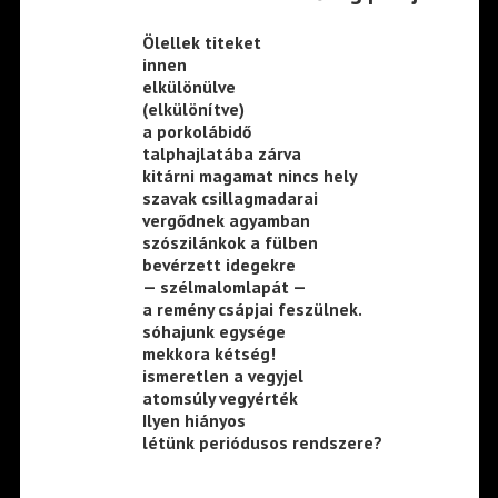
Ölellek titeket
innen
elkülönülve
(elkülönítve)
a porkolábidő
talphajlatába zárva
kitárni magamat nincs hely
szavak csillagmadarai
vergődnek agyamban
szószilánkok a fülben
bevérzett idegekre
— szélmalomlapát —
a remény csápjai feszülnek.
sóhajunk egysége
mekkora kétség!
ismeretlen a vegyjel
atomsúly vegyérték
Ilyen hiányos
létünk periódusos rendszere?