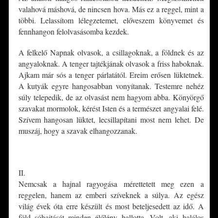
valahová máshová, de nincsen hova. Más ez a reggel, mint a
többi. Lelassítom lélegzetemet, előveszem könyvemet és
fennhangon felolvasásomba kezdek.
A felkelő Napnak olvasok, a csillagoknak, a földnek és az
angyaloknak. A tenger tajtékjának olvasok a friss haboknak.
Ajkam már sós a tenger párlatától. Ereim erősen lüktetnek.
A kutyák egyre hangosabban vonyítanak. Testemre nehéz
súly telepedik, de az olvasást nem hagyom abba. Könyörgő
szavakat mormolok, kérést Isten és a természet angyalai felé.
Szívem hangosan lüktet, lecsillapítani most nem lehet. De
muszáj, hogy a szavak elhangozzanak.
*
II.
Nemcsak a hajnal ragyogása mérettetett meg ezen a
reggelen, hanem az emberi szíveknek a súlya. Az egész
világ évek óta erre készült és most beteljesedett az idő. A
föld sóhajtását minden élőlény hallotta. Volt, aki halálos