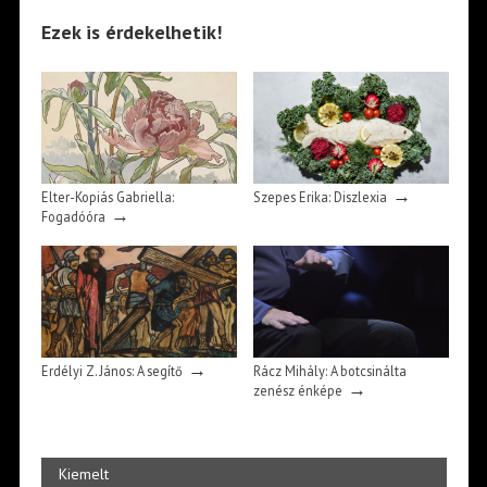
Ezek is érdekelhetik!
→
Elter-Kopiás Gabriella:
Szepes Erika: Diszlexia
→
Fogadóóra
→
Erdélyi Z. János: A segítő
Rácz Mihály: A botcsinálta
→
zenész énképe
Kiemelt