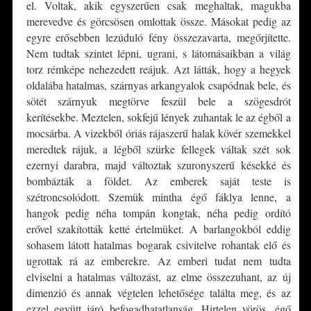
el. Voltak, akik egyszerűen csak meghaltak, magukba
merevedve és görcsösen omlottak össze. Másokat pedig az
egyre erősebben lezúduló fény összezavarta, megőrjítette.
Nem tudtak szintet lépni, ugrani, s látomásaikban a világ
torz rémképe nehezedett reájuk. Azt látták, hogy a hegyek
oldalába hatalmas, szárnyas arkangyalok csapódnak bele, és
sötét szárnyuk megtörve feszül bele a szögesdrót
kerítésekbe. Meztelen, sokfejű lények zuhantak le az égből a
mocsárba. A vizekből óriás rájaszerű halak kövér szemekkel
meredtek rájuk, a légből szürke fellegek váltak szét sok
ezernyi darabra, majd változtak szuronyszerű késekké és
bombázták a földet. Az emberek saját teste is
szétroncsolódott. Szemük mintha égő fáklya lenne, a
hangok pedig néha tompán kongtak, néha pedig ordító
erővel szakították ketté értelmüket. A barlangokból eddig
sohasem látott hatalmas bogarak csivitelve rohantak elő és
ugrottak rá az emberekre. Az emberi tudat nem tudta
elviselni a hatalmas változást, az elme összezuhant, az új
dimenzió és annak végtelen lehetősége találta meg, és az
ezzel együtt járó befogadhatatlanság. Hirtelen vörös, égő