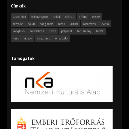
Címkék
asztalfiók
beharangozó
cikkek
cédrus
dráma
esszé
fénykör
haiku
hangszóló
hírek
kritika
körkérdés
levélfa
meghívó
műfordítás
próza
pályázat
tanulmány
tárlat
vers
videók
visszhang
önszócikk
Támogatók