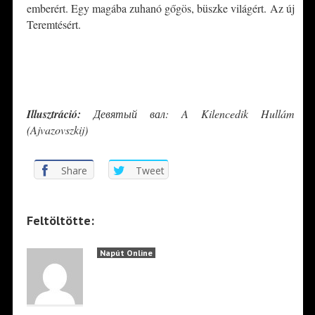
emberért. Egy magába zuhanó gőgös, büszke világért. Az új
Teremtésért.
*
*
Illusztráció:
Девятый вал: A Kilencedik Hullám
(Ajvazovszkij)
Share
Tweet
Feltöltötte:
Napút Online