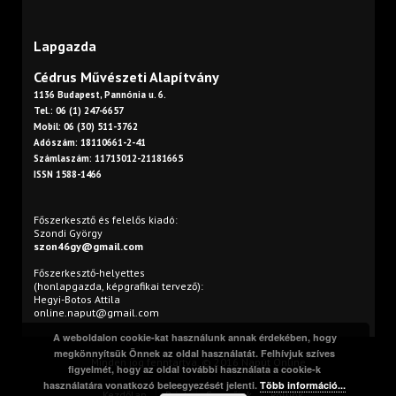
Lapgazda
Cédrus Művészeti Alapítvány
1136 Budapest, Pannónia u. 6.
Tel.: 06 (1) 247-6657
Mobil: 06 (30) 511-3762
Adószám: 18110661-2-41
Számlaszám: 11713012-21181665
ISSN 1588-1466
Főszerkesztő és felelős kiadó:
Szondi György
szon46gy@gmail.com
Főszerkesztő-helyettes
(honlapgazda, képgrafikai tervező):
Hegyi-Botos Attila
online.naput@gmail.com
A weboldalon cookie-kat használunk annak érdekében, hogy
megkönnyítsük Önnek az oldal használatát. Felhívjuk szíves
Minden jog fenntartva. © 2016 Napút Online
figyelmét, hogy az oldal további használata a cookie-k
használatára vonatkozó beleegyezését jelenti.
Több információ...
Kezdőlap
Print
Szerzőink
Rólunk