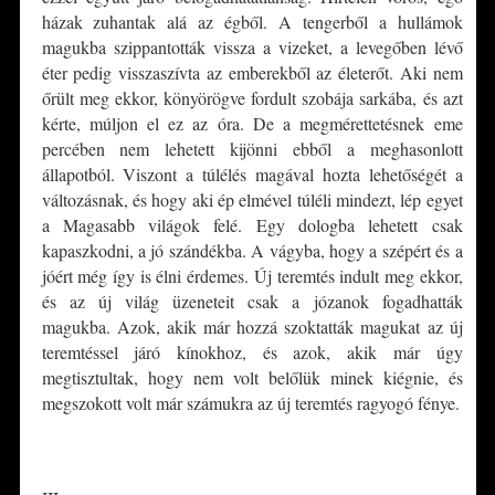
házak zuhantak alá az égből. A tengerből a hullámok
magukba szippantották vissza a vizeket, a levegőben lévő
éter pedig visszaszívta az emberekből az életerőt. Aki nem
őrült meg ekkor, könyörögve fordult szobája sarkába, és azt
kérte, múljon el ez az óra. De a megmérettetésnek eme
percében nem lehetett kijönni ebből a meghasonlott
állapotból. Viszont a túlélés magával hozta lehetőségét a
változásnak, és hogy aki ép elmével túléli mindezt, lép egyet
a Magasabb világok felé. Egy dologba lehetett csak
kapaszkodni, a jó szándékba. A vágyba, hogy a szépért és a
jóért még így is élni érdemes. Új teremtés indult meg ekkor,
és az új világ üzeneteit csak a józanok fogadhatták
magukba. Azok, akik már hozzá szoktatták magukat az új
teremtéssel járó kínokhoz, és azok, akik már úgy
megtisztultak, hogy nem volt belőlük minek kiégnie, és
megszokott volt már számukra az új teremtés ragyogó fénye.
*