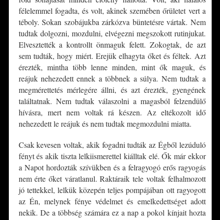
félelemmel fogadta, és volt, akinek szemében őrületet vert a
téboly. Sokan szobájukba zárkózva büntetésre vártak. Nem
tudtak dolgozni, mozdulni, elvégezni megszokott rutinjukat.
Elvesztették a kontrollt önmaguk felett. Zokogtak, de azt
sem tudták, hogy miért. Erejük elhagyta őket és féltek. Azt
érezték, mintha több lenne minden, mint ők maguk, és
reájuk nehezedett ennek a többnek a súlya. Nem tudtak a
megmérettetés mérlegére állni, és azt érezték, gyengének
találtatnak. Nem tudtak válaszolni a magasból felzendülő
hívásra, mert nem voltak rá készen. Az eltékozolt idő
nehezedett le reájuk és nem tudtak megmozdulni miatta.
Csak kevesen voltak, akik fogadni tudták az Égből lezúduló
fényt és akik tiszta lelkiismerettel kiálltak elé. Ők már ekkor
a Napot hordozták szívükben és a felragyogó erős ragyogás
nem érte őket váratlanul. Raktáraik tele voltak felhalmozott
jó tettekkel, lelkük közepén teljes pompájában ott ragyogott
az Én, melynek fénye védelmet és emelkedettséget adott
nekik. De a többség számára ez a nap a pokol kínjait hozta