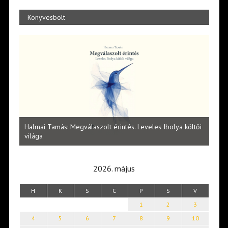
Könyvesbolt
l
Halmai Tamás: Megválaszolt érintés. Leveles Ibolya költői
Laka
világa
2026. május
H
K
S
C
P
S
V
1
2
3
4
5
6
7
8
9
10