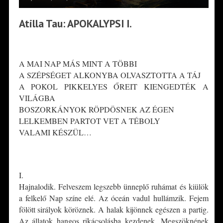
Atilla Tau: APOKALYPSI I.
*
A MAI NAP MÁS MINT A TÖBBI
A SZÉPSÉGET ALKONYBA OLVASZTOTTA A TÁJ
A POKOL PIKKELYES ŐREIT KIENGEDTÉK A
VILÁGBA
BOSZORKÁNYOK RÖPDÖSNEK AZ ÉGEN
LELKEMBEN PARTOT VET A TÉBOLY
VALAMI KÉSZÜL…
*
I.
Hajnalodik. Felveszem legszebb ünneplő ruhámat és kiülök
a felkelő Nap színe elé. Az óceán vadul hullámzik. Fejem
fölött sirályok köröznek. A halak kijönnek egészen a partig.
Az állatok hangos rikácsolásba kezdenek. Megszöknének