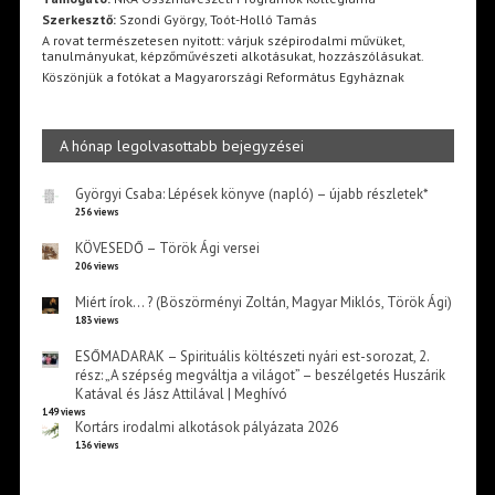
Szerkesztő:
Szondi György, Toót-Holló Tamás
A rovat természetesen nyitott: várjuk szépirodalmi művüket,
tanulmányukat, képzőművészeti alkotásukat, hozzászólásukat.
Köszönjük a fotókat a Magyarországi Református Egyháznak
A hónap legolvasottabb bejegyzései
Györgyi Csaba: Lépések könyve (napló) – újabb részletek*
256 views
KÖVESEDŐ – Török Ági versei
206 views
Miért írok… ? (Böszörményi Zoltán, Magyar Miklós, Török Ági)
183 views
ESŐMADARAK – Spirituális költészeti nyári est-sorozat, 2.
rész: „A szépség megváltja a világot” – beszélgetés Huszárik
Katával és Jász Attilával | Meghívó
149 views
Kortárs irodalmi alkotások pályázata 2026
136 views