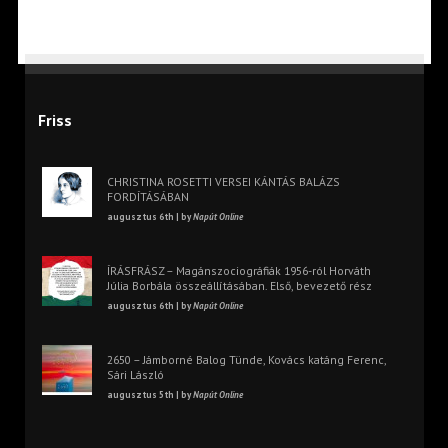
Friss
CHRISTINA ROSETTI VERSEI KÁNTÁS BALÁZS
FORDÍTÁSÁBAN
augusztus 6th | by
Napút Online
ÍRÁSFRÁSZ – Magánszociográfiák 1956-ról Horváth
Júlia Borbála összeállításában. Első, bevezető rész
augusztus 6th | by
Napút Online
2650 – Jámborné Balog Tünde, Kovács katáng Ferenc,
Sári László
augusztus 5th | by
Napút Online