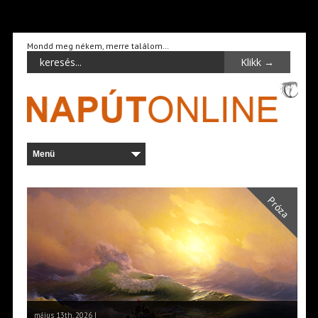
Mondd meg nékem, merre találom…
Próza
május 13th, 2026 |