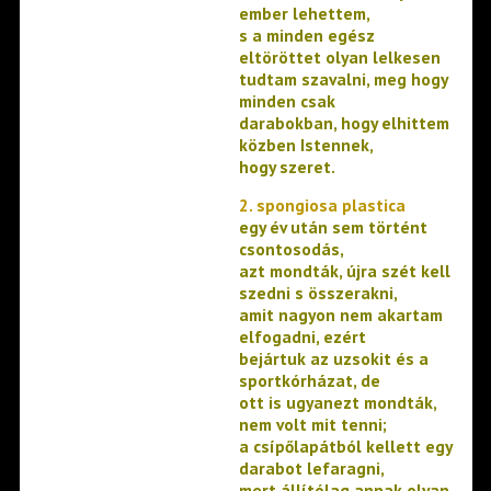
ember lehettem,
s a minden egész
eltöröttet olyan lelkesen
tudtam szavalni, meg hogy
minden csak
darabokban, hogy elhittem
közben Istennek,
hogy szeret.
2. spongiosa plastica
egy év után sem történt
csontosodás,
azt mondták, újra szét kell
szedni s összerakni,
amit nagyon nem akartam
elfogadni, ezért
bejártuk az uzsokit és a
sportkórházat, de
ott is ugyanezt mondták,
nem volt mit tenni;
a csípőlapátból kellett egy
darabot lefaragni,
mert állítólag annak olyan