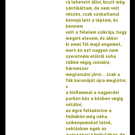
rá lehetett állni, kicsit még
sántikáltam, de nem volt
vészes, csak szokatlanul
könnyű lett a léptem, és
bennem
volt a félelem szikrája, hogy
megint elesem, és akkor
ki emel föl majd engemet,
mert én ezt nagyon nem
szeretném elölről soha
többé végig csinálni,
háromszor
megtanulni járni… csak a
fák koronáját újra meglátni,
s
a kisfiammal a nagyerdei
parkon kéz a kézben végig
sétálni;
az égre feltekintve a
felhőkön még néha
szikenyomokat látok,
seblázban égek az
augusztusi kánikulában, de