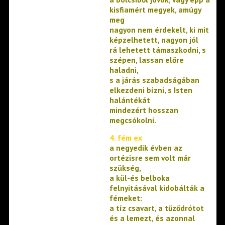
kisfiamért megyek, amúgy
meg
nagyon nem érdekelt, ki mit
képzelhetett, nagyon jól
rá lehetett támaszkodni, s
szépen, lassan előre
haladni,
s a járás szabadságában
elkezdeni bízni, s Isten
halántékát
mindezért hosszan
megcsókolni.
4. fém ex
a negyedik évben az
ortézisre sem volt már
szükség,
a kül-és belboka
felnyitásával kidobálták a
fémeket:
a tíz csavart, a tűződrótot
és a lemezt, és azonnal