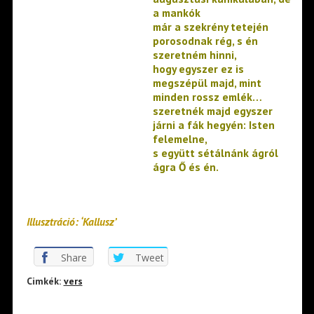
a mankók
már a szekrény tetején
porosodnak rég, s én
szeretném hinni,
hogy egyszer ez is
megszépül majd, mint
minden rossz emlék…
szeretnék majd egyszer
járni a fák hegyén: Isten
felemelne,
s együtt sétálnánk ágról
ágra Ő és én.
Illusztráció: ‘Kallusz’
Share
Tweet
Cimkék:
vers