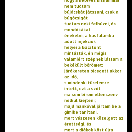
nem tudtam
bújócskát játszani, csak a
búgócsigát
tudtam neki felhúzni, és
mondókákat
énekelni; a hasfalamba
adott injekciók
helyei a Balatont
mintázták, én mégis
valamiért szépnek láttam a
bekékült bőrömet;
járókereten bicegett akkor
az idő,
s mindenki türelemre
intett, ezt a szót
ma sem bírom ellenszenv
nélkül kiejteni;
majd mankóval jártam be a
gimibe tanítani,
mert vészesen közelgett az
érettségi, és
mert a diákok közt újra