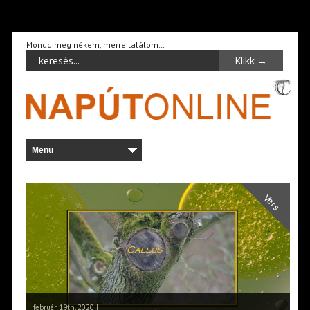
Mondd meg nékem, merre találom…
Vers
február 19th, 2020 |