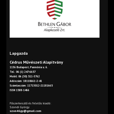
Lapgazda
Cédrus Művészeti Alapítvány
1136 Budapest, Pannónia u. 6.
Tel.: 06 (1) 247-6657
Mobil: 06 (30) 511-3762
Adószám: 18110661-2-41
Számlaszám: 11713012-21181665
ISSN 1588-1466
Főszerkesztő és felelős kiadó:
Szondi György
szon46gy@gmail.com