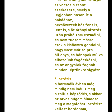
szivacsos a csont-
szerkezete, amely a
legjobban hasonlít a
bokáéhoz,
becsöveztek hát fent is,
lent is, s öt órányi altatás
után próbáltam eszmélni,
és nem tudtam másra,
csak a kisfiamra gondolni,
hogy most már talpra
áll anya, és hónapok múlva
elkezdünk fogócskázni,
és az angyalok fognak
minden léptünkre vigyázni.
3. ortézis
a harmadik évben még
mindig nem indult meg
a callus-képződés, s akkor
az orvos húgom álmodta
meg a megoldást: ortézist
kellett hordanom,