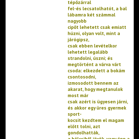
tépőzárral
fel-és lecsatolhatót, a bal
lábamra két számmal
nagyobb
cipőt lehetett csak emiatt
húzni, olyan volt, mint a
járógipsz,
csak ebben levételkor
lehetett legalább
strandolni, úszni; és
megtörtént a várva várt
csoda: elkezdett a bokám
csontosodni,
izmosodott bennem az
akarat, hogy megtanulok
most már
csak azért is ügyesen járni,
és akkor egy üres gyermek
sport-
kocsit kezdtem el magam
előtt tolni, azt
gondolhatták,
a bölcsiből jövök, vagy épp a