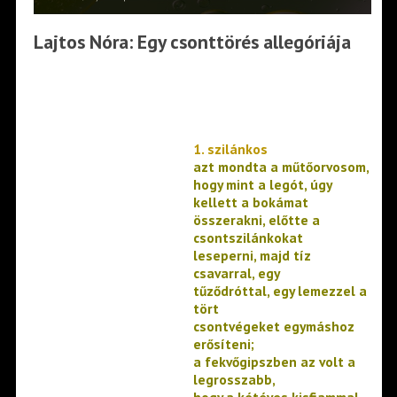
Lajtos Nóra: Egy csonttörés allegóriája
1. szilánkos
azt mondta a műtőorvosom,
hogy mint a legót, úgy
kellett a bokámat
összerakni, előtte a
csontszilánkokat
leseperni, majd tíz
csavarral, egy
tűződróttal, egy lemezzel a
tört
csontvégeket egymáshoz
erősíteni;
a fekvőgipszben az volt a
legrosszabb,
hogy a kétéves kisfiammal