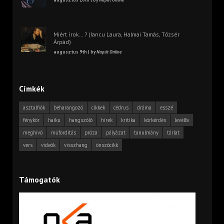
Miért írok… ? (Iancu Laura, Halmai Tamás, Tőzsér
Árpád)
augusztus 9th | by
Napút Online
Címkék
asztalfiók
beharangozó
cikkek
cédrus
dráma
esszé
fénykör
haiku
hangszóló
hírek
kritika
körkérdés
levélfa
meghívó
műfordítás
próza
pályázat
tanulmány
tárlat
vers
videók
visszhang
önszócikk
Támogatók