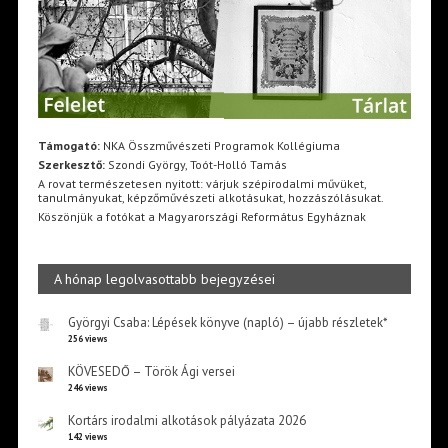
Támogató:
NKA Összművészeti Programok Kollégiuma
Szerkesztő:
Szondi György, Toót-Holló Tamás
A rovat természetesen nyitott: várjuk szépirodalmi művüket,
tanulmányukat, képzőművészeti alkotásukat, hozzászólásukat.
Köszönjük a fotókat a Magyarországi Református Egyháznak
A hónap legolvasottabb bejegyzései
Györgyi Csaba: Lépések könyve (napló) – újabb részletek*
256 views
KÖVESEDŐ – Török Ági versei
246 views
Kortárs irodalmi alkotások pályázata 2026
142 views