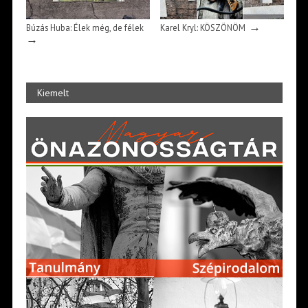
→
Búzás Huba: Élek még, de félek
Karel Kryl: KÖSZÖNÖM
→
Kiemelt