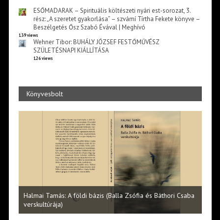
ESŐMADARAK – Spirituális költészeti nyári est-sorozat, 3.
rész: „A szeretet gyakorlása” – szvámí Tírtha Fekete könyve –
Beszélgetés Ősz Szabó Évával | Meghívó
139 views
Wehner Tibor: BUHÁLY JÓZSEF FESTŐMŰVÉSZ
SZÜLETÉSNAPI KIÁLLÍTÁSA
126 views
Könyvesbolt
saba
Keck Mária: Egy flamencotáncosnő feljegyzései
Ispá