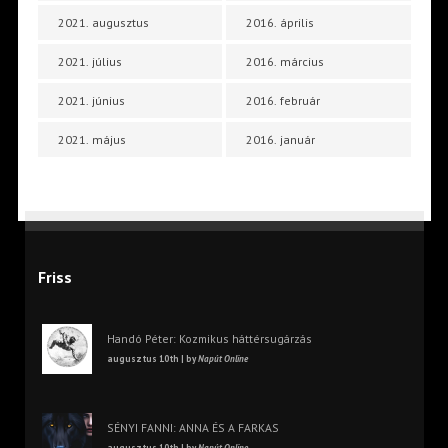
2021. augusztus
2016. április
2021. július
2016. március
2021. június
2016. február
2021. május
2016. január
Friss
Handó Péter: Kozmikus háttérsugárzás
augusztus 10th | by
Napút Online
SÉNYI FANNI: ANNA ÉS A FARKAS
augusztus 10th | by
Napút Online