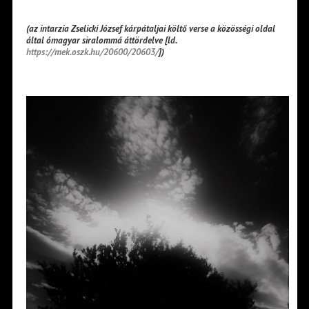
(az intarzia Zselicki József kárpátaljai költő verse a közösségi oldal
által ómagyar siralommá áttördelve
[
ld.
https://mek.oszk.hu/20600/20603/
])