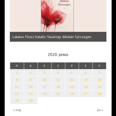
Vité
ltői
irod
Lakatos Fleisz Katalin: Vasárnap délután Sárszegen
erej
2020. június
H
K
S
C
P
S
V
1
2
3
4
5
6
7
8
9
10
11
12
13
14
15
16
17
18
19
20
21
22
23
24
25
26
27
28
29
30
« máj
júl »