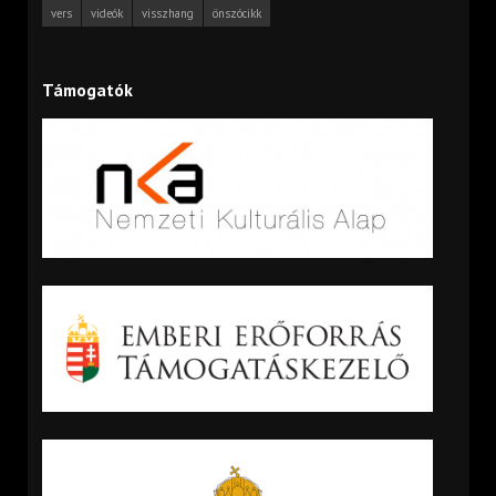
vers
videók
visszhang
önszócikk
Támogatók