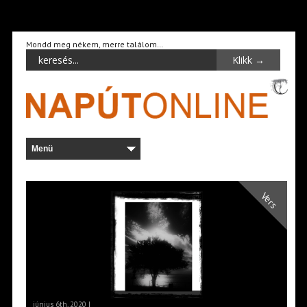
Mondd meg nékem, merre találom…
Vers
június 6th, 2020 |