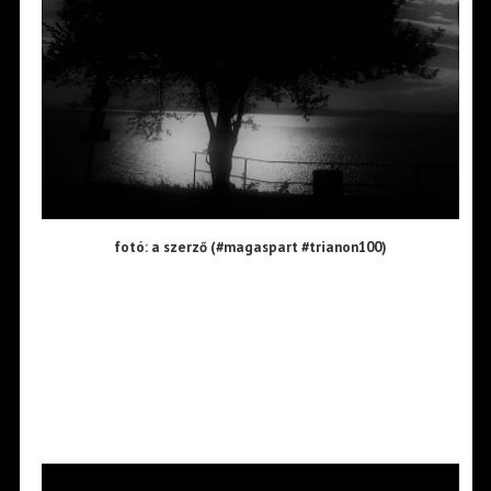
fotó: a szerző (#magaspart #trianon100)