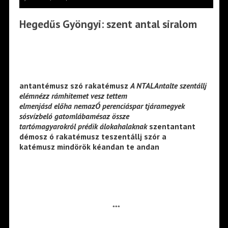
Hegedűs Gyöngyi: szent antal siralom
antantémusz szó rakatémusz
A NTALAntalte szentállj
elémnézz rámhitemet vesz tettem
elmenjásd előha nemazÓ perenciáspar tjáramegyek
sósvízbeló gatomlábamésaz össze
tartómagyarokról prédik álokahalaknak
szentantant
démosz ó rakatémusz teszentállj szór a
katémusz mindörök kéandan te andan
***