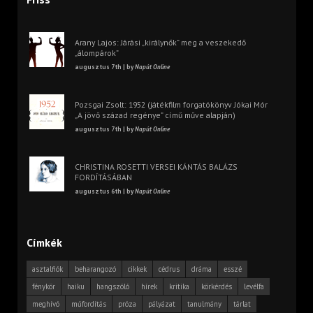
Arany Lajos: Járási „királynők” meg a veszekedő
„álompárok”
augusztus 7th | by
Napút Online
Pozsgai Zsolt: 1952 (játékfilm forgatókönyv Jókai Mór
„A jövő század regénye” című műve alapján)
augusztus 7th | by
Napút Online
CHRISTINA ROSETTI VERSEI KÁNTÁS BALÁZS
FORDÍTÁSÁBAN
augusztus 6th | by
Napút Online
Címkék
asztalfiók
beharangozó
cikkek
cédrus
dráma
esszé
fénykör
haiku
hangszóló
hírek
kritika
körkérdés
levélfa
meghívó
műfordítás
próza
pályázat
tanulmány
tárlat