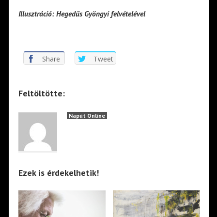
Illusztráció: Hegedűs Gyöngyi felvételével
Share
Tweet
Feltöltötte:
Napút Online
Ezek is érdekelhetik!