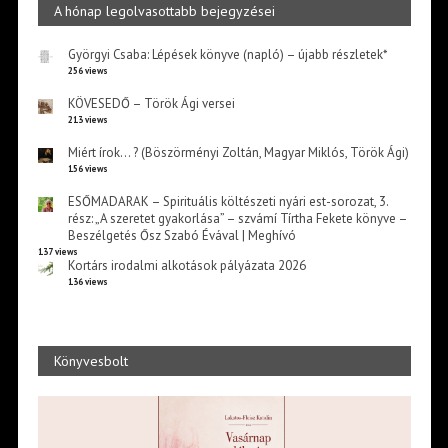
A hónap legolvasottabb bejegyzései
Györgyi Csaba: Lépések könyve (napló) – újabb részletek*
256 views
KÖVESEDŐ – Török Ági versei
213 views
Miért írok… ? (Böszörményi Zoltán, Magyar Miklós, Török Ági)
156 views
ESŐMADARAK – Spirituális költészeti nyári est-sorozat, 3.
rész: „A szeretet gyakorlása” – szvámí Tírtha Fekete könyve –
Beszélgetés Ősz Szabó Évával | Meghívó
137 views
Kortárs irodalmi alkotások pályázata 2026
136 views
Könyvesbolt