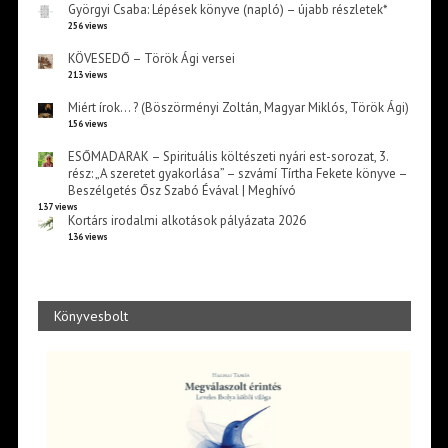
Györgyi Csaba: Lépések könyve (napló) – újabb részletek*
256 views
KÖVESEDŐ – Török Ági versei
213 views
Miért írok… ? (Böszörményi Zoltán, Magyar Miklós, Török Ági)
156 views
ESŐMADARAK – Spirituális költészeti nyári est-sorozat, 3.
rész: „A szeretet gyakorlása” – szvámí Tírtha Fekete könyve –
Beszélgetés Ősz Szabó Évával | Meghívó
137 views
Kortárs irodalmi alkotások pályázata 2026
136 views
Könyvesbolt