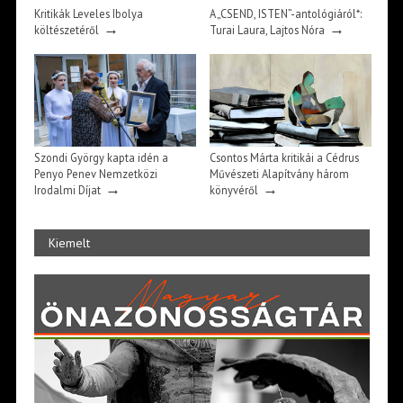
Kritikák Leveles Ibolya
A „CSEND, ISTEN”-antológiáról*:
→
→
költészetéről
Turai Laura, Lajtos Nóra
Szondi György kapta idén a
Csontos Márta kritikái a Cédrus
Penyo Penev Nemzetközi
Művészeti Alapítvány három
→
→
Irodalmi Díjat
könyvéről
Kiemelt