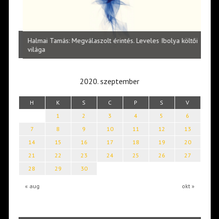
l
Halmai Tamás: Megválaszolt érintés. Leveles Ibolya költői
Laka
világa
2020. szeptember
H
K
S
C
P
S
V
1
2
3
4
5
6
7
8
9
10
11
12
13
14
15
16
17
18
19
20
21
22
23
24
25
26
27
28
29
30
« aug
okt »