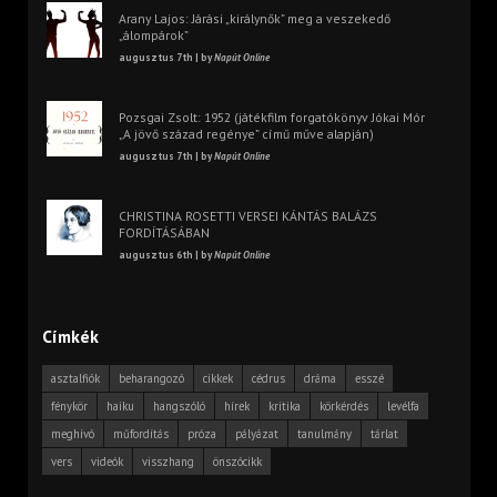
Arany Lajos: Járási „királynők” meg a veszekedő
„álompárok”
augusztus 7th | by
Napút Online
Pozsgai Zsolt: 1952 (játékfilm forgatókönyv Jókai Mór
„A jövő század regénye” című műve alapján)
augusztus 7th | by
Napút Online
CHRISTINA ROSETTI VERSEI KÁNTÁS BALÁZS
FORDÍTÁSÁBAN
augusztus 6th | by
Napút Online
Címkék
asztalfiók
beharangozó
cikkek
cédrus
dráma
esszé
fénykör
haiku
hangszóló
hírek
kritika
körkérdés
levélfa
meghívó
műfordítás
próza
pályázat
tanulmány
tárlat
vers
videók
visszhang
önszócikk