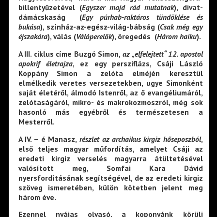
billentyűzetével (
Egyszer majd rád mutatnak
), divat-
dámácskaság (
Egy púrhab-raktáros tündöklése és
bukása
), színház-az-egész-világ-bábság (
Csak még egy
éjszakára
), válás (
Válóperelők
), öregedés (
Három haiku
).
A
III.
ciklus címe
Buzgó Simon,
az „elfelejtett“ 12. apostol
apokrif életrajza
, ez egy persziflázs, Csáji László
Koppány Simon a zelóta elméjén keresztül
elmélkedik veretes versezetekben, ugye Simonként
saját életéről, álmodó Istenről, az ő evangéliumáról,
zelótaságáról, mikro- és makrokozmoszról, még sok
hasonló más egyébről és természetesen a
Mesterről.
A
IV. – é
Manasz
,
részlet az archaikus kirgiz hőseposzból
,
első teljes magyar műfordítás, amelyet Csáji az
eredeti kirgiz verselés magyarra átültetésével
valósított meg, Somfai Kara Dávid
nyersfordításának segítségével, de az eredeti kirgiz
szöveg ismeretében, külön kötetben jelent meg
három éve.
Ezennel nyájas olvasó, a koponyánk körüli