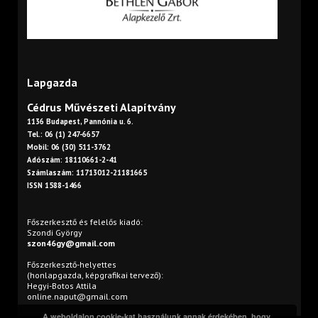
Lapgazda
Cédrus Művészeti Alapítvány
1136 Budapest, Pannónia u. 6.
Tel.: 06 (1) 247-6657
Mobil: 06 (30) 511-3762
Adószám: 18110661-2-41
Számlaszám: 11713012-21181665
ISSN 1588-1466
Főszerkesztő és felelős kiadó:
Szondi György
szon46gy@gmail.com
Főszerkesztő-helyettes
(honlapgazda, képgrafikai tervező):
Hegyi-Botos Attila
online.naput@gmail.com
A weboldalon cookie-kat használunk annak érdekében, hogy