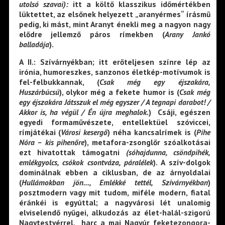
utolsó szavai):
itt a költő klasszikus időmértékben
lüktettet, az elsőnek helyezett „aranyérmes“ írásmű
pedig, ki mást, mint Aranyt énekli meg a nagyon nagy
elődre jellemző páros rímekben (
Arany Jankó
balladája
).
A
II.
:
Szívárnyékban
; itt erőteljesen színre lép az
irónia, humoreszkes, sanzonos életkép-motívumok is
fel-felbukkannak, (
Csak még egy éjszakára,
Huszárbúcsú
), olykor még a fekete humor is (
Csak még
egy éjszakára
Játsszuk el még egyszer / A tegnapi darabot! /
Akkor is, ha végül / Én újra meghalok.
) Csáji, egészen
egyedi formaművészete, entellektüel szóviccei,
rímjátékai (
Városi kesergő
) néha kancsalrímek is (
Pihe
Nóra – kis pihenőre
), metafora-zsonglőr szóalkotásai
ezt hivatottak támogatni
(sóhajdunna, csöndpihék,
emlékgyolcs, csókok csontváza, páralélek
). A szív-dolgok
dominálnak ebben a ciklusban, de az árnyoldalai
(
Hullámokban jön…, Emlékké tettél, Szívárnyékban
)
posztmodern vagy mit tudom, miféle modern, fiatal
éránkéi is egyúttal; a nagyvárosi lét unalomig
elviselendő nyűgei, alkudozás az élet-halál-szigorú
Nagytestvérrel, harc a mai Nagyúr feketezongora-