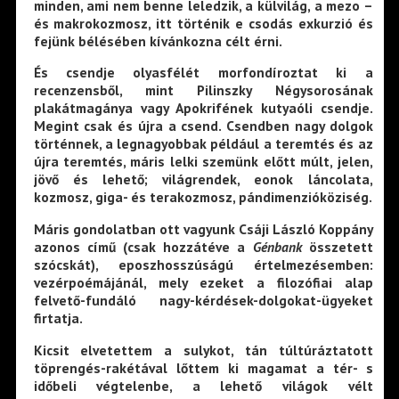
minden, ami nem benne leledzik, a külvilág, a mezo –
és makrokozmosz, itt történik e csodás exkurzió és
fejünk bélésében kívánkozna célt érni.
És csendje olyasfélét morfondíroztat ki a
recenzensből, mint Pilinszky Négysorosának
plakátmagánya vagy Apokrifének kutyaóli csendje.
Megint csak és újra a csend. Csendben nagy dolgok
történnek, a legnagyobbak például a teremtés és az
újra teremtés, máris lelki szemünk előtt múlt, jelen,
jövő és lehető; világrendek, eonok láncolata,
kozmosz, giga- és terakozmosz, pándimenzióköziség.
Máris gondolatban ott vagyunk Csáji László Koppány
azonos című (csak hozzátéve a
Génbank
összetett
szócskát), eposzhosszúságú értelmezésemben:
vezérpoémájánál, mely ezeket a filozófiai alap
felvető-fundáló nagy-kérdések-dolgokat-ügyeket
firtatja.
Kicsit elvetettem a sulykot, tán túltúráztatott
töprengés-rakétával lőttem ki magamat a tér- s
időbeli végtelenbe, a lehető világok vélt