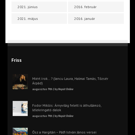
2021. június
2016. február
2021. május
2016. január
Friss
Miért írok… ? (Iancu Laura, Halmai Tamás, Tőzsér
Árpád)
augusztus 9th | by
Napút Online
Fodor Miklós: Árnyvilág felett is áthullámzó,
lélekringató dalok
augusztus 9th | by
Napút Online
Ősz a Hargitán – Pálfi István János versei