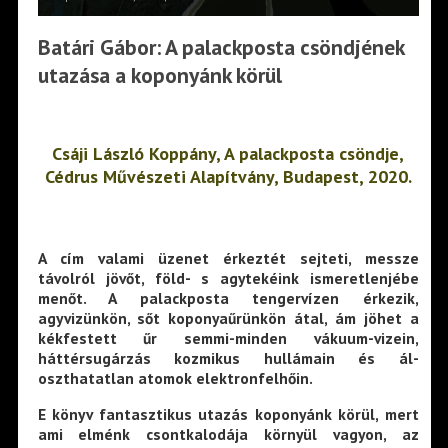
Batári Gábor: A palackposta csöndjének
utazása a koponyánk körül
Csáji László Koppány, A palackposta csöndje,
Cédrus Művészeti Alapítvány, Budapest, 2020.
A cím valami üzenet érkeztét sejteti, messze
távolról jövőt, föld- s agytekéink ismeretlenjébe
menőt. A palackposta tengervízen érkezik,
agyvizünkön, sőt koponyaűrünkön átal, ám jöhet a
kékfestett űr semmi-minden vákuum-vizein,
háttérsugárzás kozmikus hullámain és ál-
oszthatatlan atomok elektronfelhőin.
E könyv fantasztikus utazás koponyánk körül, mert
ami elménk csontkalodája környül vagyon, az