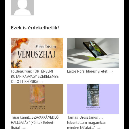
Ezek is érdekelhetik!
→
Földeák Iván: TÖRTÉNELMI
Lajtos Nóra: Időrésnyi élet
BOTANIKA AVAGY SZERELEMBE
→
OLTOTT KRÓNIKA
Turai Kamil: „SZAVAKKÁ VEDLŐ
Tamási Orosz János: „…
HALLGATÁS” (Péntek Róbert
lebontottam magamban
→
→
lírája)
minden kőfalat…”