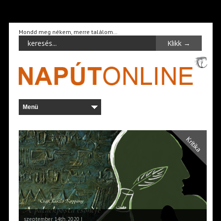
Mondd meg nékem, merre találom…
Kritika
szeptember 14th, 2020 |