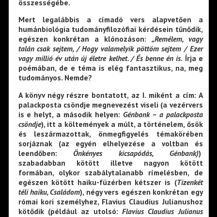
összességébe.
Mert legalábbis a címadó vers alapvetően a
humánbiológia tudományfilozófiai kérdésein tűnődik,
egészen konkrétan a klónozáson:
„Remélem, vagy
talán csak sejtem, / Hogy valamelyik pöttöm sejtem / Ezer
vagy millió év után új életre kelhet. / És benne én is
. Írja e
poémában, de e téma is elég fantasztikus, na, meg
tudományos. Nemde?
A könyv négy részre bontatott, az
I
. miként a cím
: A
palackposta csöndje
megnevezést viseli (a vezérvers
is e helyt, a második helyen:
Génbank – a palackposta
csöndje
), itt a költemények a múlt, a történelem, ősök
és leszármazottak, önmegfigyelés témakörében
sorjáznak (az egyén elhelyezése a voltban és
leendőben:
Önkényes kicsapódás, Génbank)
)
szabadabban kötött illetve nagyon kötött
formában, olykor szabálytalanabb rímelésben, de
egészen kötött haiku-füzérben kétszer is (
Tizenkét
téli haiku, Családom
), négy vers egészen konkrétan egy
római kori személyhez, Flavius Claudius Julianushoz
kötődik (például az utolsó:
Flavius Claudius Julianus