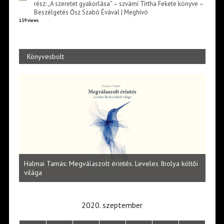
rész: „A szeretet gyakorlása” – szvámí Tírtha Fekete könyve –
Beszélgetés Ősz Szabó Évával | Meghívó
139 views
Könyvesbolt
l
Halmai Tamás: Megválaszolt érintés. Leveles Ibolya költői
Laka
világa
2020. szeptember