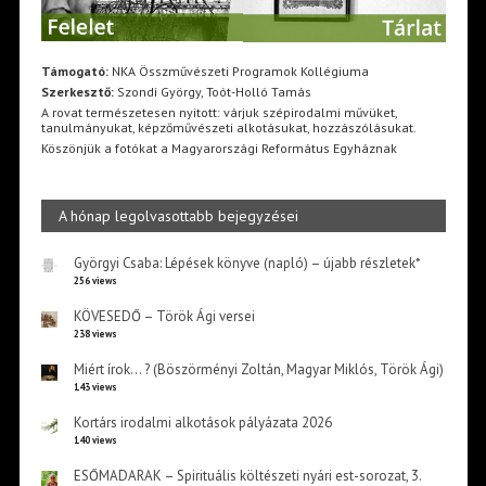
Támogató:
NKA Összművészeti Programok Kollégiuma
Szerkesztő:
Szondi György, Toót-Holló Tamás
A rovat természetesen nyitott: várjuk szépirodalmi művüket,
tanulmányukat, képzőművészeti alkotásukat, hozzászólásukat.
Köszönjük a fotókat a Magyarországi Református Egyháznak
A hónap legolvasottabb bejegyzései
Györgyi Csaba: Lépések könyve (napló) – újabb részletek*
256 views
KÖVESEDŐ – Török Ági versei
238 views
Miért írok… ? (Böszörményi Zoltán, Magyar Miklós, Török Ági)
143 views
Kortárs irodalmi alkotások pályázata 2026
140 views
ESŐMADARAK – Spirituális költészeti nyári est-sorozat, 3.