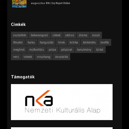
augusztus 8th | by
Napút Online
Címkék
asztalfiók
beharangozó
cikkek
cédrus
dráma
esszé
fénykör
haiku
hangszóló
hírek
kritika
körkérdés
levélfa
meghívó
műfordítás
próza
pályázat
tanulmány
tárlat
vers
videók
visszhang
önszócikk
Támogatók