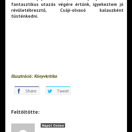
fantasztikus utazás végére értünk, igyekeztem jó
révületébresztő, Csáji-olvasó kalauzként
tüsténkedni.
Illusztráció: Könyvkritika
Share
Tweet
Feltöltötte:
Napút Online