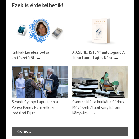
Ezek is érdekelhetik!
Kritikák Leveles Ibolya
A „CSEND, ISTEN”-antológiáról*:
→
→
költészetéről
Turai Laura, Lajtos Nóra
Szondi György kapta idén a
Csontos Márta kritikái a Cédrus
Penyo Penev Nemzetközi
Művészeti Alapítvány három
→
→
Irodalmi Díjat
könyvéről
Kiemelt