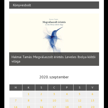
Könyvesbolt
l
Halmai Tamás: Megválaszolt érintés. Leveles Ibolya költői
Laka
világa
2020. szeptember
H
K
S
C
P
S
V
1
2
3
4
5
6
7
8
9
10
11
12
13
14
15
16
17
18
19
20