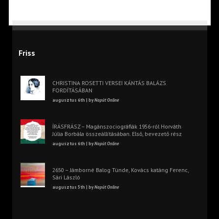
Friss
CHRISTINA ROSETTI VERSEI KÁNTÁS BALÁZS
FORDÍTÁSÁBAN
augusztus 6th | by
Napút Online
ÍRÁSFRÁSZ – Magánszociográfiák 1956-ról Horváth
Júlia Borbála összeállításában. Első, bevezető rész
augusztus 6th | by
Napút Online
2650 – Jámborné Balog Tünde, Kovács katáng Ferenc,
Sári László
augusztus 5th | by
Napút Online