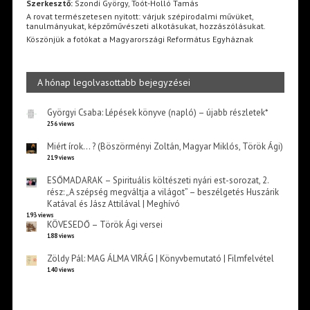
Szerkesztő:
Szondi György, Toót-Holló Tamás
A rovat természetesen nyitott: várjuk szépirodalmi művüket,
tanulmányukat, képzőművészeti alkotásukat, hozzászólásukat.
Köszönjük a fotókat a Magyarországi Református Egyháznak
A hónap legolvasottabb bejegyzései
Györgyi Csaba: Lépések könyve (napló) – újabb részletek*
256 views
Miért írok… ? (Böszörményi Zoltán, Magyar Miklós, Török Ági)
219 views
ESŐMADARAK – Spirituális költészeti nyári est-sorozat, 2.
rész: „A szépség megváltja a világot” – beszélgetés Huszárik
Katával és Jász Attilával | Meghívó
193 views
KÖVESEDŐ – Török Ági versei
188 views
Zöldy Pál: MAG ÁLMA VIRÁG | Könyvbemutató | Filmfelvétel
140 views