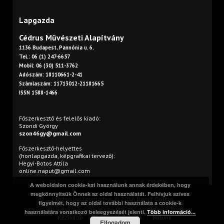
Lapgazda
Cédrus Művészeti Alapítvány
1136 Budapest, Pannónia u. 6.
Tel.: 06 (1) 247-6657
Mobil: 06 (30) 511-3762
Adószám: 18110661-2-41
Számlaszám: 11713012-21181665
ISSN 1588-1466
Főszerkesztő és felelős kiadó:
Szondi György
szon46gy@gmail.com
Főszerkesztő-helyettes
(honlapgazda, képgrafikai tervező):
Hegyi-Botos Attila
online.naput@gmail.com
A weboldalon cookie-kat használunk annak érdekében, hogy
megkönnyítsük Önnek az oldal használatát. Felhívjuk szíves
Minden jog fenntartva. © 2016 Napút Online
figyelmét, hogy az oldal további használata a cookie-k
használatára vonatkozó beleegyezését jelenti.
Több információ...
Kezdőlap
Print
Szerzőink
Rólunk
Elfogadom