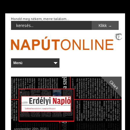
Mondd meg nékem, merre találom…
Cikkek
szeptember 20th, 2020 |