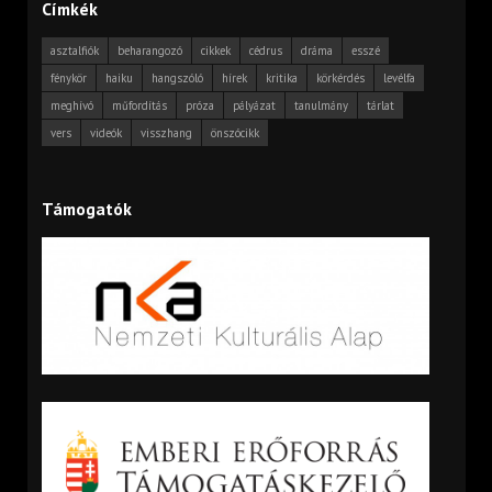
Címkék
asztalfiók
beharangozó
cikkek
cédrus
dráma
esszé
fénykör
haiku
hangszóló
hírek
kritika
körkérdés
levélfa
meghívó
műfordítás
próza
pályázat
tanulmány
tárlat
vers
videók
visszhang
önszócikk
Támogatók