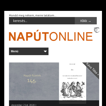
Mondd meg nékem, merre találom…
Káva Téka +
december 21st, 2020 |