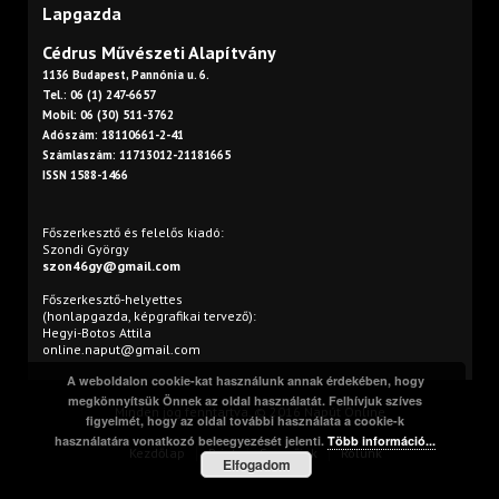
Lapgazda
Cédrus Művészeti Alapítvány
1136 Budapest, Pannónia u. 6.
Tel.: 06 (1) 247-6657
Mobil: 06 (30) 511-3762
Adószám: 18110661-2-41
Számlaszám: 11713012-21181665
ISSN 1588-1466
Főszerkesztő és felelős kiadó:
Szondi György
szon46gy@gmail.com
Főszerkesztő-helyettes
(honlapgazda, képgrafikai tervező):
Hegyi-Botos Attila
online.naput@gmail.com
A weboldalon cookie-kat használunk annak érdekében, hogy
megkönnyítsük Önnek az oldal használatát. Felhívjuk szíves
Minden jog fenntartva. © 2016 Napút Online
figyelmét, hogy az oldal további használata a cookie-k
használatára vonatkozó beleegyezését jelenti.
Több információ...
Kezdőlap
Print
Szerzőink
Rólunk
Elfogadom