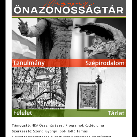
Támogató:
NKA Összművészeti Programok Kollégiuma
Szerkesztő:
Szondi György, Toót-Holló Tamás
A rovat természetesen nyitott: várjuk szépirodalmi művüket,