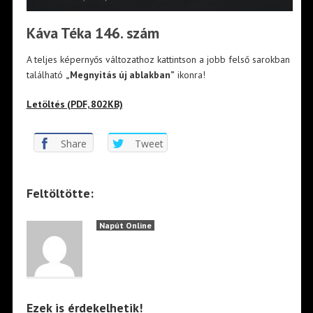
Káva Téka 146. szám
A teljes képernyős változathoz kattintson a jobb felső sarokban
található
„Megnyitás új ablakban”
ikonra!
Letöltés (PDF, 802KB)
Share
Tweet
Feltöltötte:
Napút Online
Ezek is érdekelhetik!