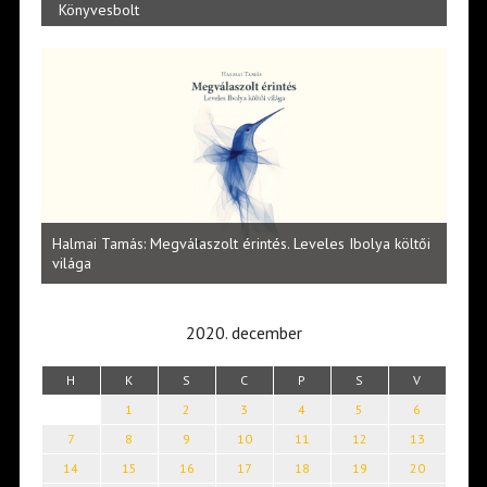
Könyvesbolt
l
Halmai Tamás: Megválaszolt érintés. Leveles Ibolya költői
Laka
világa
2020. december
H
K
S
C
P
S
V
1
2
3
4
5
6
7
8
9
10
11
12
13
14
15
16
17
18
19
20