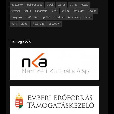
asztalfiók
beharangozó
cikkek
cédrus
dráma
esszé
fénykör
haiku
hangszóló
hírek
kritika
körkérdés
levélfa
meghívó
műfordítás
próza
pályázat
tanulmány
tárlat
vers
videók
visszhang
önszócikk
Támogatók