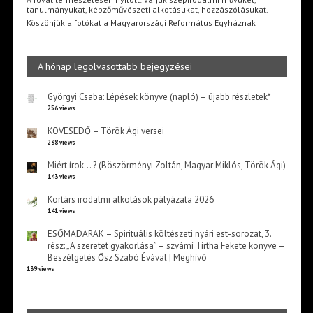
tanulmányukat, képzőművészeti alkotásukat, hozzászólásukat.
Köszönjük a fotókat a Magyarországi Református Egyháznak
A hónap legolvasottabb bejegyzései
Györgyi Csaba: Lépések könyve (napló) – újabb részletek*
256 views
KÖVESEDŐ – Török Ági versei
238 views
Miért írok… ? (Böszörményi Zoltán, Magyar Miklós, Török Ági)
143 views
Kortárs irodalmi alkotások pályázata 2026
141 views
ESŐMADARAK – Spirituális költészeti nyári est-sorozat, 3.
rész: „A szeretet gyakorlása” – szvámí Tírtha Fekete könyve –
Beszélgetés Ősz Szabó Évával | Meghívó
139 views