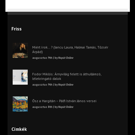
Friss
Miért írok… ? (Iancu Laura, Halmai Tamás, Tőzsér
Árpád)
augusztus 9th | by
Napút Online
Fodor Miklós: Árnyvilág felett is áthullámzó,
lélekringató dalok
augusztus 9th | by
Napút Online
Ősz a Hargitán – Pálfi István János versei
augusztus 8th | by
Napút Online
Címkék