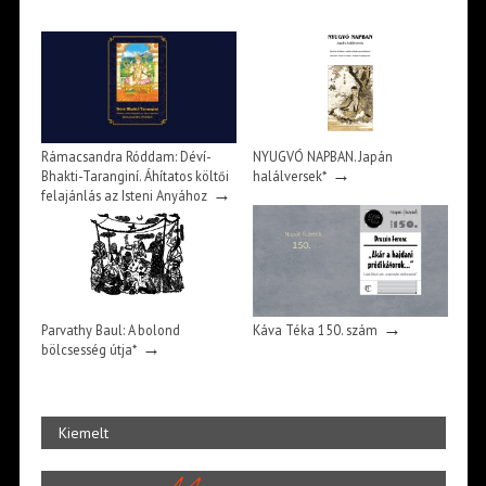
Rámacsandra Róddam: Déví-
NYUGVÓ NAPBAN. Japán
→
Bhakti-Taranginí. Áhítatos költői
halálversek*
→
felajánlás az Isteni Anyához
→
Parvathy Baul: A bolond
Káva Téka 150. szám
→
bölcsesség útja*
Kiemelt