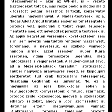
intézményeinél – akár az ÁVH-nál is – vezető
tisztségeket tölt be, más része pedig a módos majd
kifosztott polgári kaszthoz tartozik, konzervatív
liberális hagyománnyal. A Nádas-testvérek apja,
Nádas Adolf Arnold brutális ember és tehetségtelen
birtokos volt, gömörsidi birtokát végül felesége
mentette meg, ott nevelődtek jórészt a testvérek is.
Az apjuk kegyetlen veréseinek következtében sem
sírni, sem nevetni nem tudtak rendesen, visszanyelt,
torokhangú a nevetésük, és szűkölő, vinnyogó
hangon sírnak. Ezzel szemben Tauber Klára
szertelen, vidám természete legendás, még
haldoklását is végignevetgéli. A Tauber-család távol
áll a Mezeiek-Nádasok társadalmi státuszától:
Tauber nagypapa aranyműves segéd, és kispolgári
életkeretet tud csak biztosítani feleségének,
Nussbaum Ceciliának és lányainak. No, ez a
nagymama az igazi kakukktojás ebben a
felvilágosodott környezetben: ő faluról származik,
ortodox zsidó közösségből, megveti a szokásokat
elhagyó zsidókat, ahogy a „gój” szomszédait is.
Hatalmas érzelmi megnyilvánulásai vannak:
„Alakításaival tetemes fájdalmat okozott