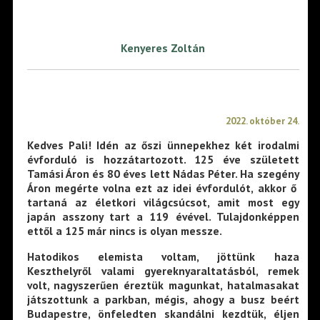
Kenyeres Zoltán
2022. október 24.
Kedves Pali! Idén az őszi ünnepekhez két irodalmi
évforduló is hozzátartozott. 125 éve született
Tamási Áron és 80 éves lett Nádas Péter. Ha szegény
Áron megérte volna ezt az idei évfordulót, akkor ő
tartaná az életkori világcsúcsot, amit most egy
japán asszony tart a 119 évével. Tulajdonképpen
ettől a 125 már nincs is olyan messze.
Hatodikos elemista voltam, jöttünk haza
Keszthelyről valami gyereknyaraltatásból, remek
volt, nagyszerűen éreztük magunkat, hatalmasakat
játszottunk a parkban, mégis, ahogy a busz beért
Budapestre, önfeledten skandálni kezdtük, éljen