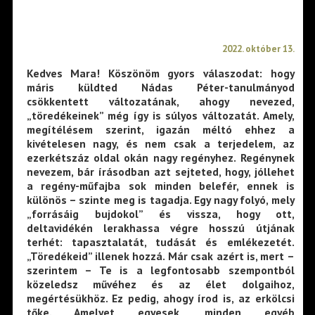
2022. október 13.
Kedves Mara! Köszönöm gyors válaszodat: hogy
máris küldted Nádas Péter-tanulmányod
csökkentett változatának, ahogy nevezed,
„töredékeinek” még így is súlyos változatát. Amely,
megítélésem szerint, igazán méltó ehhez a
kivételesen nagy, és nem csak a terjedelem, az
ezerkétszáz oldal okán nagy regényhez. Regénynek
nevezem, bár írásodban azt sejteted, hogy, jóllehet
a regény-műfajba sok minden belefér, ennek is
különös – szinte meg is tagadja. Egy nagy folyó, mely
„forrásáig bujdokol” és vissza, hogy ott,
deltavidékén lerakhassa végre hosszú útjának
terhét: tapasztalatát, tudását és emlékezetét.
„Töredékeid” illenek hozzá. Már csak azért is, mert –
szerintem – Te is a legfontosabb szempontból
közeledsz művéhez és az élet dolgaihoz,
megértésükhöz. Ez pedig, ahogy írod is, az erkölcsi
tőke. Amelyet egyesek, minden egyéb