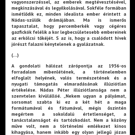
vagyonszerzéssel, az emberek megtévesztésével,
megkínzásával és legyilkolásával. Sokféle formában
ismétlődik ez, minden idealista ember érintett a
Nádas-szülők drámájában. Ma is ismerős
tapasztalat, hogy percemberkék vagy cégéres
gazfickók felélik a kor legbecsületesebb embereinek
az erkölcsi tőkéjét. S az is, hogy a csalódott hívek
jórészt falazni kénytelenek a gyalázatnak.
(…)
A gondolati hálózat zárópontja az 1956-os
forradalom mibenlétének, a történelemben
elfoglalt helyének, valós természetének és a
nyugati támogatás elmaradásának illúziótlan
értékelése. Nádas Péter illúziótlansága nem a
szenvtelen kívülállóé. „Nekem ugyan a pályámat,
sorsomat szabta ki ez a két hét a maga
formátumával és fátumával, mégis őszintén
megértem a sokoldalú értetlenséget, a
tanácstalanságot és tartózkodást. Nem a közöny
műve volt, nem a történelmi emlékezet kínos
kihagyása, hanem inkább egy olyan jellegű józan