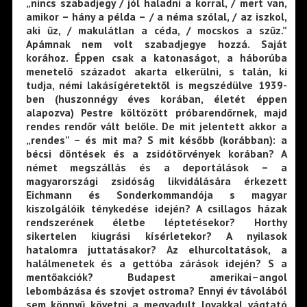
„nincs szabadjegy / jól haladni a korral, / mert van,
amikor – hány a példa – / a néma szólal, / az iszkol,
aki űz, / makulátlan a céda, / mocskos a szűz.”
Apámnak nem volt szabadjegye hozzá. Saját
korához. Éppen csak a katonaságot, a háborúba
menetelő századot akarta elkerülni, s talán, ki
tudja, némi lakásígéretektől is megszédülve 1939-
ben (huszonnégy éves korában, életét éppen
alapozva) Pestre költözött próbarendőrnek, majd
rendes rendőr vált belőle. De mit jelentett akkor a
„rendes” – és mit ma? S mit később (korábban): a
bécsi döntések és a zsidótörvények korában? A
német megszállás és a deportálások – a
magyarországi zsidóság likvidálására érkezett
Eichmann és Sonderkommandója s magyar
kiszolgálóik ténykedése idején? A csillagos házak
rendszerének életbe léptetésekor? Horthy
sikertelen kiugrási kísérletekor? A nyilasok
hatalomra juttatásakor? Az elhurcoltatások, a
halálmenetek és a gettóba zárások idején? S a
mentőakciók? Budapest amerikai–angol
lebombázása és szovjet ostroma? Ennyi év távolából
sem könnyű követni a megvadult lovakkal vágtató