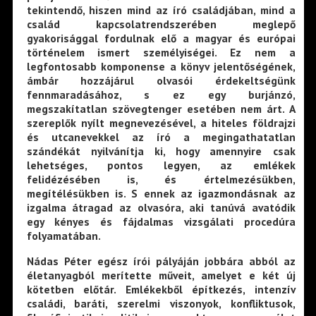
tekintendő, hiszen mind az író családjában, mind a
család kapcsolatrendszerében meglepő
gyakorisággal fordulnak elő a magyar és európai
történelem ismert személyiségei. Ez nem a
legfontosabb komponense a könyv jelentőségének,
ámbár hozzájárul olvasói érdekeltségünk
fennmaradásához, s ez egy burjánzó,
megszakítatlan szövegtenger esetében nem árt. A
szereplők nyílt megnevezésével, a hiteles földrajzi
és utcanevekkel az író a megingathatatlan
szándékát nyilvánítja ki, hogy amennyire csak
lehetséges, pontos legyen, az emlékek
felidézésében is, és értelmezésükben,
megítélésükben is. S ennek az igazmondásnak az
izgalma átragad az olvasóra, aki tanúvá avatódik
egy kényes és fájdalmas vizsgálati procedúra
folyamatában.
Nádas Péter egész írói pályáján jobbára abból az
életanyagból merítette műveit, amelyet e két új
kötetben előtár. Emlékekből építkezés, intenzív
családi, baráti, szerelmi viszonyok, konfliktusok,