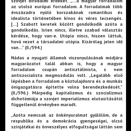
szovjet birodalmi érdeket. „…a magyar forradalom
az utolsó európai forradalom. A forradalmak több
évszázadra nyúló korszakának romantikus és
idealista történetében kínos és véres lecsengés.
[…] Szabott keretek között gondolkodik azóta a
gondolkodás. Isten nincs, illetve szabad választás
kérdése, hogy van-e. Utópia nincs, hiszen láttuk,
hová vezet a társadalmi utópia. Kizárólag jelen idő
van…” (II./594.)
Nádas a nyugati államok viszonyulásának módjára
magyarázatot talál abban is, hogy a magyar
forradalom csupán antisztálinista, s nem
antiszocialista megmozdulás volt. „Legalább első
lépésben a forradalom a köztulajdonra és a munkás
önigazgatásra építette volna berendezkedését.”
(II./596.) Márpedig kapitalizmus és szocializmus
dichotómiája a szovjet imperializmus elutasításától
függetlenül érvényben maradt.
„Azóta nemcsak az önkényuralmat gyűlölöm, de a
respublika és a demokrácia gyengeségei, olcsó
színjátékai és önveszélyes elfogultságai láttán sem