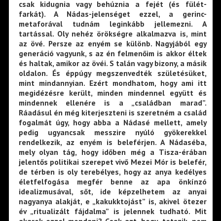
csak kidugnia vagy behúznia a fejét (és fülét-
farkát). A Nádas-jelenséget ezzel, a gerinc-
metaforával tudnám leginkább jellemezni. A
tartással. Oly nehéz örökségre alkalmazva is, mint
az övé. Persze az enyém se különb. Nagyjából egy
generáció vagyunk, s az én felmenőim is akkor éltek
és haltak, amikor az övéi. S talán vagy bizony, a másik
oldalon. És éppúgy megszenvedték születésüket,
mint mindannyian. Ezért mondhatom, hogy ami itt
megidézésre került, minden mindennel együtt és
mindennek ellenére is a „családban marad”.
Ráadásul én még kiterjeszteni is szeretném a család
fogalmát úgy, hogy abba a Nádasé mellett, amely
pedig ugyancsak messzire nyúló gyökerekkel
rendelkezik, az enyém is beleférjen. A Nádaséba,
mely olyan tág, hogy időben még a Tisza-érában
jelentős politikai szerepet vivő Mezei Mór is belefér,
de térben is oly terebélyes, hogy az anya kedélyes
életfelfogása megfér benne az apa önkínzó
idealizmusával, sőt, ide képzelhetem az anyai
nagyanya alakját, e „kakukktojást” is, akivel ötezer
év „ritualizált fájdalma” is jelennek tudható. Mit