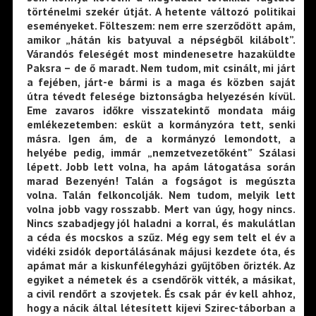
történelmi szekér útját. A hetente változó politikai
eseményeket. Fölteszem: nem erre szerződött apám,
amikor „hátán kis batyuval a népségből kilábolt”.
Várandós feleségét most mindenesetre hazaküldte
Paksra – de ő maradt. Nem tudom, mit csinált, mi járt
a fejében, járt-e bármi is a maga és közben saját
útra tévedt felesége biztonságba helyezésén kívül.
Eme zavaros időkre visszatekintő mondata máig
emlékezetemben: esküt a kormányzóra tett, senki
másra. Igen ám, de a kormányzó lemondott, a
helyébe pedig, immár „nemzetvezetőként” Szálasi
lépett. Jobb lett volna, ha apám látogatása során
marad Bezenyén! Talán a fogságot is megúszta
volna. Talán felkoncolják. Nem tudom, melyik lett
volna jobb vagy rosszabb. Mert van úgy, hogy nincs.
Nincs szabadjegy jól haladni a korral, és makulátlan
a céda és mocskos a szűz. Még egy sem telt el év a
vidéki zsidók deportálásának májusi kezdete óta, és
apámat már a kiskunfélegyházi gyűjtőben őrizték. Az
egyiket a németek és a csendőrök vitték, a másikat,
a civil rendőrt a szovjetek. És csak pár év kell ahhoz,
hogy a nácik által létesített kijevi Szirec-táborban a