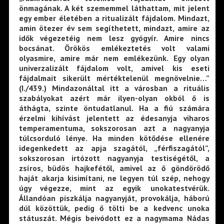
önmagának. A két szememmel láthattam, mit jelent
egy ember életében a ritualizált fájdalom. Mindazt,
amin ötezer év sem segíthetett, mindazt, amire az
idők végezetéig nem lesz gyógyír. Amire nincs
bocsánat. Örökös emlékeztetés volt valami
olyasmire, amire már nem emlékezünk. Egy olyan
univerzalizált fájdalom volt, amivel kis eseti
fájdalmait sikerült mértéktelenül megnövelnie…”
(I./439.) Mindazonáltal itt a városban a rituális
szabályokat azért már ilyen-olyan okból ő is
áthágta, szinte öntudatlanul. Ha a fiú számára
érzelmi kihívást jelentett az édesanyja viharos
temperamentuma, sokszorosan azt a nagyanyja
túlcsorduló lénye. Ha minden kötődése ellenére
idegenkedett az apja szagától, „férfiszagától”,
sokszorosan irtózott nagyanyja testiségétől, a
zsíros, büdös hajkefétől, amivel az ő göndörödő
haját akarja kisimítani, ne legyen túl szép, nehogy
úgy végezze, mint az egyik unokatestvérük.
Állandóan piszkálja nagyanyját, provokálja, háború
dúl közöttük, pedig ő tölti be a kedvenc unoka
státuszát. Mégis beivódott ez a nagymama Nádas