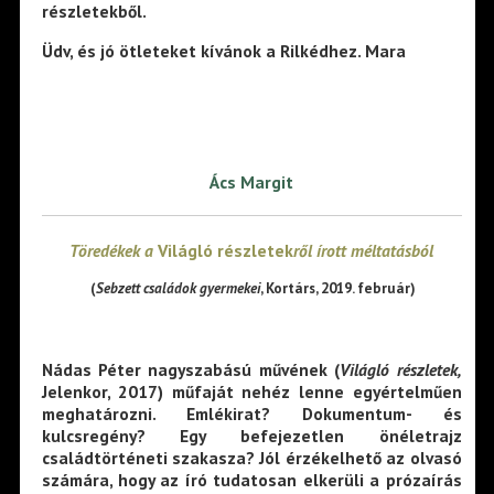
részletekből.
Üdv, és jó ötleteket kívánok a Rilkédhez. Mara
Ács Margit
Töredékek a
Világló részletek
ről írott méltatásból
(
Sebzett családok gyermekei
, Kortárs, 2019. február)
Nádas Péter nagyszabású művének (
Világló részletek,
Jelenkor, 2017) műfaját nehéz lenne egyértelműen
meghatározni. Emlékirat? Dokumentum- és
kulcsregény? Egy befejezetlen önéletrajz
családtörténeti szakasza? Jól érzékelhető az olvasó
számára, hogy az író tudatosan elkerüli a prózaírás