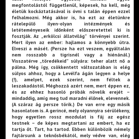
megfontolástól függetlenül, képesek, ha kell, még
életük kockáztatásával is óvni s talán éppen ezzel
felhalmozni. Még akkor is, ha ezt az életünkre
rátelepülő ilyen-olyan intézmények és
letéteményeseik időnként előszeretettel ki is
fosztják. Az „erkölcsi állatvilág” törvényei szerint.
Mert ilyen az ember: hajlamos a könnyebb útra.
Elveszi a másét. (Persze ha ezt veszem, egyáltalán
nem rosszabb a tigrisnél vagy a hiénánál.)
Visszatérve „töredékeid” súlyára: teher alatt nő a
pálma. Még így, csökkentett változatában is elég
súlyos ahhoz, hogy a Levélfa ágán legyen a helye
(!), amelyet, ezek szerint, nem féltek a
leszakadástól. Méghozzá azért nem, mert éppen ez,
és az ehhez hasonló próbák növelik erejét –
mindaddig, amíg meg tud maradni élőnek, elevennek.
(A száraz ág persze törik.) De van erre egy másik
hasonlatom is. A gerincé, mely olyannyira sérülékeny,
hogy egyetlen rossz mozdulat is fáj az egész
testnek – de képes megtartani az embert, ha ez
tartja őt. Tart, ha tartod. Ebben különbözik némely
fajtársunk a teknősbékától, mely védve van, elég