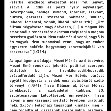
Péterbe, érezhető élvezettel idézi fel lényét,
szavait. A jiddis és pesti nyelv egyvelegét.
(Azeszpónem, nesüge, nimand, sparhelt, szekánt,
buksza, gezeresz, szaszerol, hohmecol, smúzol,
lébecol, lamentál, svihák, überol, sóher stb.) „Ott
álltam négyévesen vagy ötévesen, […] a magam kis
emocionális rendszerére akartam ráépíteni a magam
rasszista gyalázatát. Nem tudomásul venni, hogy ő is
én vagyok. Nem tudomásul venni, hogy az ember
egyszerre sokféle hagyomány konvenciójából van
összerakva.” (I./374.)
Az apai ágon a dédapja, Mezei Mór és az ő testvére,
Mezei Ernő rendkívül jelentős politikai szerepet
töltöttek be a tizenkilencedik-huszadik
századforduló táján. Mezei Mór Eötvös báróval
együtt kidolgozta a zsidók emancipációjáról szóló
törvényt. (I./341) Tisza Kálmánnal, Jókai Mórral
tarokkozott a szabadelvű klubban. 80.
születésnapján küldöttségek ünnepelték, Tisza
István a munkásságát méltató levélben gratulált
neki. (I./557.) Felsőházi tagsággal kínálták meg –
nem fogadta el, visszásnak érezte volna. Testvére,