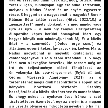
akarok ezzel mondani? Csak azt, hogy, tetszik, nem
tetszik, igen, mindnyájan egy családba tartozunk,
melynek a Nádas Péteré és az enyém egyszerre
része. S hogy mi ez a nagyobbnál is nagyobb? Borsi-
Kálmán Béla találó szavával (Hitel, 2022/10.) a
„nemzettest”, amely időnként – s még mindig vagy
újra és újra – a nem oly fényes elszigeteltség
állapotába képes kerülni önmagával. Mert egy
hegyes könyök már mindnyájunknak fáj.
Ez
a közös
ihlet – a szenvedés. („Doleo, ergo sum.”) Az
általános egyenértékes. Így vagyok én, kedves Mara,
Nádas nagyobbnál is nagyobb családjával és
családregényével s róla szóló írásoddal is. S hogy
lásd, nem a levegőbe beszélek, ide teszem még az
író és teljesítménye előtti főhajtással az
én vékonyka kis apa-könyvemnek (
Befelé élt élet
,
Cédrus Művészeti Alapítvány, 2021) az ő
történetéhez mégis csak hasonlítható s éppen az ő
könyvére hivatkozó részletét. Szerény
hozzájárulásul a közös történethez és mondásához.
És ahogy neked „a nyolcvan éves íróhoz is szól
tiszteletteljes üzeneted”, úgy az enyém is a magam
s a Levélfa olvasói és működtetői nevében. S ha már