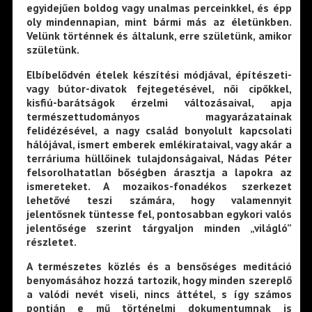
egyidejűen boldog vagy unalmas perceinkkel, és épp
oly mindennapian, mint bármi más az életünkben.
Velünk történnek és általunk, erre születünk, amikor
születünk.
Elbíbelődvén ételek készítési módjával, építészeti-
vagy bútor-divatok fejtegetésével, női cipőkkel,
kisfiú-barátságok érzelmi változásaival, apja
természettudományos magyarázatainak
felidézésével, a nagy család bonyolult kapcsolati
hálójával, ismert emberek emlékirataival, vagy akár a
terráriuma hüllőinek tulajdonságaival, Nádas Péter
felsorolhatatlan bőségben árasztja a lapokra az
ismereteket. A mozaikos-fonadékos szerkezet
lehetővé teszi számára, hogy valamennyit
jelentősnek tüntesse fel, pontosabban egykori valós
jelentősége szerint tárgyaljon minden „világló”
részletet.
A természetes közlés és a bensőséges meditáció
benyomásához hozzá tartozik, hogy minden szereplő
a valódi nevét viseli, nincs áttétel, s így számos
pontján e mű történelmi dokumentumnak is