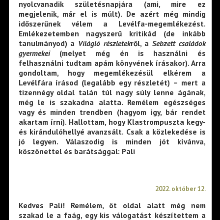
nyolcvanadik születésnapjára (ami, mire ez
megjelenik, már el is múlt). De azért még mindig
időszerűnek vélem a Levélfa-megemlékezést.
Emlékezetemben nagyszerű kritikád (de inkább
tanulmányod) a
Világló részletek
ről, a
Sebzett családok
gyermekei
(melyet még én is használni és
felhasználni tudtam apám könyvének írásakor). Arra
gondoltam, hogy megemlékezésül elkérem a
Levélfára írásod (legalább egy részletét) – mert a
tizennégy oldal talán túl nagy súly lenne ágának,
még le is szakadna alatta. Remélem egészséges
vagy és minden trendben (hagyom így, bár rendet
akartam írni). Hallottam, hogy Klastrompuszta kegy-
és kirándulóhellyé avanzsált. Csak a közlekedése is
jó legyen. Válaszodig is minden jót kívánva,
köszönettel és barátsággal: Pali
2022. október 12.
Kedves Pali! Remélem, öt oldal alatt még nem
szakad le a faág, egy kis válogatást készítettem a