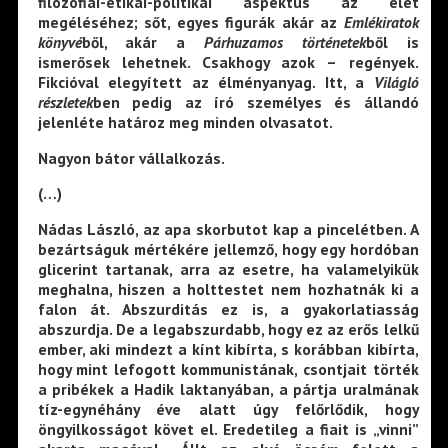
filozófiai-etikai-politikai aspektus az élet
megéléséhez; sőt, egyes figurák akár az
Emlékiratok
könyvé
ből, akár a
Párhuzamos történetek
ből is
ismerősek lehetnek. Csakhogy azok – regények.
Fikcióval elegyített az élményanyag. Itt, a
Világló
részletek
ben pedig az író személyes és állandó
jelenléte határoz meg minden olvasatot.
Nagyon bátor vállalkozás.
(…)
Nádas László, az apa skorbutot kap a pincelétben. A
bezártságuk mértékére jellemző, hogy egy hordóban
glicerint tartanak, arra az esetre, ha valamelyikük
meghalna, hiszen a holttestet nem hozhatnák ki a
falon át. Abszurditás ez is, a gyakorlatiasság
abszurdja. De a legabszurdabb, hogy ez az erős lelkű
ember, aki mindezt a kínt kibírta, s korábban kibírta,
hogy mint lefogott kommunistának, csontjait törték
a pribékek a Hadik laktanyában, a pártja uralmának
tíz-egynéhány éve alatt úgy felőrlődik, hogy
öngyilkosságot követ el. Eredetileg a fiait is „vinni”