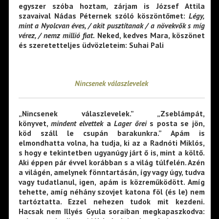
egyszer szóba hoztam, zárjam is József Attila
szavaival Nádas Péternek szóló köszöntőmet:
Légy,
mint a Nyolcvan éves, / akit pusztítanak / a növekvők s míg
vérez, / nemz millió fiat.
Neked, kedves Mara, köszönet
és szeretetteljes üdvözleteim: Suhai Pali
Nincsenek válaszlevelek
„Nincsenek válaszlevelek.” „Zseblámpát,
könyvet,
mindent elvettek
a
Lager őrei
s posta se jön,
köd száll le csupán barakunkra.” Apám is
elmondhatta volna, ha tudja, ki az a Radnóti Miklós,
s hogy e tekintetben ugyanúgy járt ő is, mint a költő.
Aki éppen pár évvel korábban s a világ túlfelén. Azén
a világén, amelynek fönntartásán, így vagy úgy, tudva
vagy tudatlanul, igen, apám is közreműködött. Amíg
tehette, amíg néhány szovjet katona föl (és le) nem
tartóztatta. Ezzel nehezen tudok mit kezdeni.
Hacsak nem Illyés Gyula soraiban megkapaszkodva: