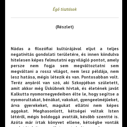
Égő tisztások
(Részlet)
Nádas a filozófiai kultúrájával eljut a teljes
negativitás gondolati területére, és innen kiindulva
hitelesen képes felmutatni egy világló pontot, amely
persze nem fogja sem megváltoztatni sem
megváltani a rossz világot, nem lesz példája, nem
lesz hatása, mégis létezik és van. Pontosabban volt.
Teréz anyáról van szó, aki Szkopjéban született,
amit akkor még Üskübnek hívtak, és életének javát
Kalkutta nyomornegyedeiben élte le, hogy segítse a
nyomorultakat, bénákat, vakokat, gyengeelméjűeket,
árva gyerekeket, magukat ellátni nem képes
aggokat. Meghasonlott, kétségei voltak Isten
létéről, mégis boldoggá avatták, később szentté is.
Azóta már írtak könyvet ellene, kétségbe vonták