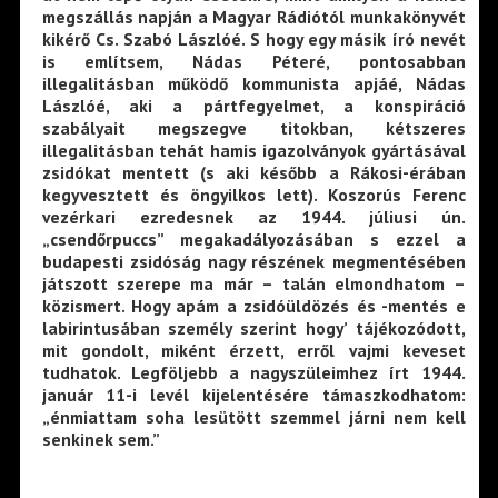
megszállás napján a Magyar Rádiótól munkakönyvét
kikérő Cs. Szabó Lászlóé. S hogy egy másik író nevét
is említsem, Nádas Péteré, pontosabban
illegalitásban működő kommunista apjáé, Nádas
Lászlóé, aki a pártfegyelmet, a konspiráció
szabályait megszegve titokban, kétszeres
illegalitásban tehát hamis igazolványok gyártásával
zsidókat mentett (s aki később a Rákosi-érában
kegyvesztett és öngyilkos lett). Koszorús Ferenc
vezérkari ezredesnek az 1944. júliusi ún.
„csendőrpuccs” megakadályozásában s ezzel a
budapesti zsidóság nagy részének megmentésében
játszott szerepe ma már – talán elmondhatom –
közismert. Hogy apám a zsidóüldözés és -mentés e
labirintusában személy szerint hogy’ tájékozódott,
mit gondolt, miként érzett, erről vajmi keveset
tudhatok. Legföljebb a nagyszüleimhez írt 1944.
január 11-i levél kijelentésére támaszkodhatom:
„énmiattam soha lesütött szemmel járni nem kell
senkinek sem.”