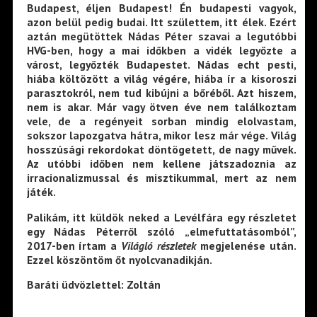
Budapest, éljen Budapest! Én budapesti vagyok,
azon belül pedig budai. Itt születtem, itt élek. Ezért
aztán megütöttek Nádas Péter szavai a legutóbbi
HVG-ben, hogy a mai időkben a vidék legyőzte a
várost, legyőzték Budapestet. Nádas echt pesti,
hiába költözött a világ végére, hiába ír a kisoroszi
parasztokról, nem tud kibújni a bőréből. Azt hiszem,
nem is akar. Már vagy ötven éve nem találkoztam
vele, de a regényeit sorban mindig elolvastam,
sokszor lapozgatva hátra, mikor lesz már vége. Világ
hosszúsági rekordokat döntögetett, de nagy művek.
Az utóbbi időben nem kellene játszadoznia az
irracionalizmussal és misztikummal, mert az nem
játék.
Palikám, itt küldök neked a Levélfára egy részletet
egy Nádas Péterről szóló „elmefuttatásomból”,
2017-ben írtam a
Világló részletek
megjelenése után.
Ezzel köszöntöm őt nyolcvanadikján.
Baráti üdvözlettel: Zoltán