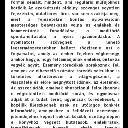
formai sémáit, mindent, ami reguláris műfajokhoz
kötődik. Az ezerkétszáz oldalnyi szöveget egyetlen
fejezetcím, oldaltörés, üres sor sem szakítja meg,
mert a fejezetekre bontás nyilvánvalóan
mesterséges beavatkozás volna az emlékek és
kommentárok fonadékába, a meditáció
spontaneitásába, a nyers igazmondásba. A
nyomtatott szövegnek a lehető
legtermészetesebben kellett rögzítenie azt a
folyamatot, amely az ember fejében végbemegy,
amikor hagyja, hogy feltámadjanak emlékei, birtokba
vegyék agyát. Esemény-töredékek sorakoznak fel,
amelyek az elbeszélő számára töredék voltukban is
tökéletes alkotórészei a világ-egésznek, a
visszafelé és előre megnyitott időnek, az életének.
Az asszociációk, amelyek óhatatlanul felbukkannak
e végtelenített meditáció során, és egymásnak
adják át a tudat terét, ugyancsak töredékesek, s
közéjük illeszkednek azok az utólagos konkrét
információk, amelyekhez a felidézett események
jelenidejéhez képest sokkal később, esetleg éppen
e könyvhöz végzett kutatások, emlékiratok,
jegyzőkönyvek, hivatali akták, levelek