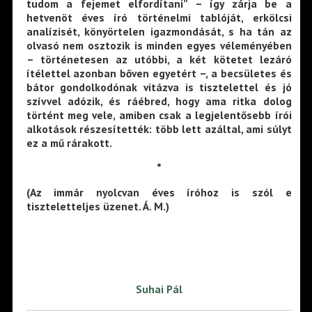
tudom a fejemet elfordítani” – így zárja be a
hetvenöt éves író történelmi tablóját, erkölcsi
analízisét, könyörtelen igazmondását, s ha tán az
olvasó nem osztozik is minden egyes véleményében
– történetesen az utóbbi, a két kötetet lezáró
ítélettel azonban bőven egyetért –, a becsületes és
bátor gondolkodónak vitázva is tisztelettel és jó
szívvel adózik, és ráébred, hogy ama ritka dolog
történt meg vele, amiben csak a legjelentősebb írói
alkotások részesítették: több lett azáltal, ami súlyt
ez a mű rárakott.
*
(Az immár nyolcvan éves íróhoz is szól e
tiszteletteljes üzenet. Á. M.)
Suhai Pál