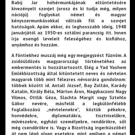
Babij Jar hóhérmunkájának eltüntetésére
kivezényelt szovjet (orosz és ki tudja még, milyen
nációjú) foglyokat német és magyar
kényszermunkásokkal váltsák föl a szovjet
hatóságok. Apám ekkor, és leghosszabb ideig, 1948
januárjától az 1950-es sztálini parancsig itt. Innen
írja esengő leveleit feleségéhez és kisfiához,
anyámhoz és hozzám.
A föntiekhez muszáj még egy megjegyzést fűznöm. A
zsidóüldözés magyarországi történetéhez az
embermentés is hozzátartozott. Elég a Yad Vashem
Emlékbizottság által kitüntetett neves és névtelen
magyarok több mint félezres névsorára gondolnom:
többek között id. Antall József, Bay Zoltán, Karády
Katalin, Király Béla, Márton Áron, Nagybaczoni Nagy
Vilmos, Ottlik Géza, Slachta Margit vagy Sztehlo
Gábor nevére, másfelől a legkülönfélébb
foglalkozású „névtelenekre”, köztük pékekre,
honvédekre, diplomatákra, tisztviselőkre,
művészekre, egyházi személyekre, rendőrökre, sőt
még csendőrökre is. Vagy a Bizottság ingerküszöbét
át nem lépő olyan esetekre, mint amilyen a német