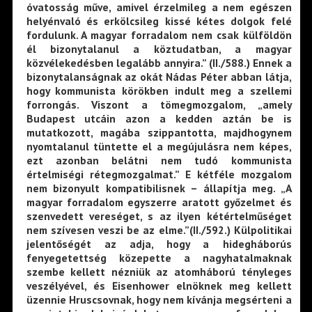
óvatosság műve, amivel érzelmileg a nem egészen
helyénvaló és erkölcsileg kissé kétes dolgok felé
fordulunk. A magyar forradalom nem csak külföldön
él bizonytalanul a köztudatban, a magyar
közvélekedésben legalább annyira.” (II./588.) Ennek a
bizonytalanságnak az okát Nádas Péter abban látja,
hogy kommunista körökben indult meg a szellemi
forrongás. Viszont a tömegmozgalom, „amely
Budapest utcáin azon a kedden aztán be is
mutatkozott, magába szippantotta, majdhogynem
nyomtalanul tüntette el a megújulásra nem képes,
ezt azonban belátni nem tudó kommunista
értelmiségi rétegmozgalmat.” E kétféle mozgalom
nem bizonyult kompatibilisnek – állapítja meg. „A
magyar forradalom egyszerre aratott győzelmet és
szenvedett vereséget, s az ilyen kétértelműséget
nem szívesen veszi be az elme.”(II./592.) Külpolitikai
jelentőségét az adja, hogy a hidegháborús
fenyegetettség közepette a nagyhatalmaknak
szembe kellett nézniük az atomháború tényleges
veszélyével, és Eisenhower elnöknek meg kellett
üzennie Hruscsovnak, hogy nem kívánja megsérteni a