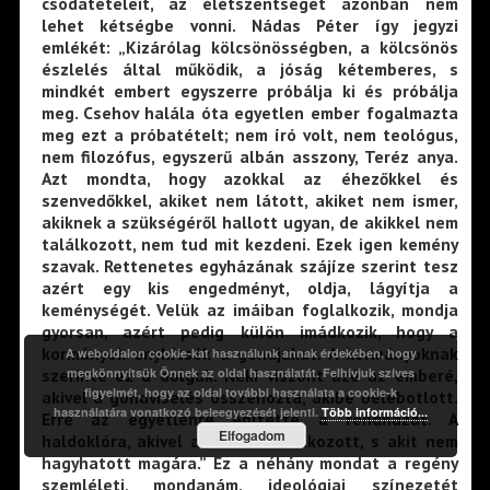
csodatételeit, az életszentségét azonban nem
lehet kétségbe vonni. Nádas Péter így jegyzi
emlékét: „Kizárólag kölcsönösségben, a kölcsönös
észlelés által működik, a jóság kétemberes, s
mindkét embert egyszerre próbálja ki és próbálja
meg. Csehov halála óta egyetlen ember fogalmazta
meg ezt a próbatételt; nem író volt, nem teológus,
nem filozófus, egyszerű albán asszony, Teréz anya.
Azt mondta, hogy azokkal az éhezőkkel és
szenvedőkkel, akiket nem látott, akiket nem ismer,
akiknek a szükségéről hallott ugyan, de akikkel nem
találkozott, nem tud mit kezdeni. Ezek igen kemény
szavak. Rettenetes egyházának szájíze szerint tesz
azért egy kis engedményt, oldja, lágyítja a
keménységét. Velük az imáiban foglalkozik, mondja
gyorsan, azért pedig külön imádkozik, hogy a
kormányok enyhítsék a gondjukat. A kormányoknak
A weboldalon cookie-kat használunk annak érdekében, hogy
megkönnyítsük Önnek az oldal használatát. Felhívjuk szíves
szerinte ez a dolguk. Neki viszont azé az emberé,
figyelmét, hogy az oldal további használata a cookie-k
akivel a gondviselés összehozta, akibe belebotlott.
használatára vonatkozó beleegyezését jelenti.
Több információ...
Erre az egyetlenre építette a rendházát. A
Elfogadom
haldoklóra, akivel az utcán találkozott, s akit nem
hagyhatott magára.” Ez a néhány mondat a regény
szemléleti, mondanám, ideológiai színezetét