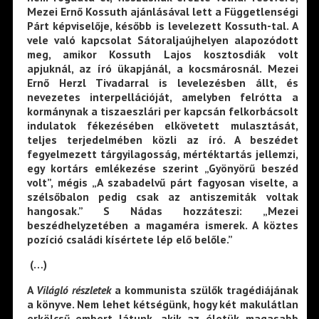
Mezei Ernő Kossuth ajánlásával lett a Függetlenségi
Párt képviselője, később is levelezett Kossuth-tal. A
vele való kapcsolat Sátoraljaújhelyen alapozódott
meg, amikor Kossuth Lajos kosztosdiák volt
apjuknál, az író ükapjánál, a kocsmárosnál. Mezei
Ernő Herzl Tivadarral is levelezésben állt, és
nevezetes interpellációját, amelyben felrótta a
kormánynak a tiszaeszlári per kapcsán felkorbácsolt
indulatok fékezésében elkövetett mulasztását,
teljes terjedelmében közli az író. A beszédet
fegyelmezett tárgyilagosság, mértéktartás jellemzi,
egy kortárs emlékezése szerint „Gyönyörű beszéd
volt”, mégis „A szabadelvű párt fagyosan viselte, a
szélsőbalon pedig csak az antiszemiták voltak
hangosak.” S Nádas hozzáteszi: „Mezei
beszédhelyzetében a magaméra ismerek. A köztes
pozíció családi kísértete lép elő belőle.”
(…)
A
Világló részletek
a kommunista szülők tragédiájának
a könyve. Nem lehet kétségünk, hogy két makulátlan
erkölcsű embert látunk, akik az életük magasabb