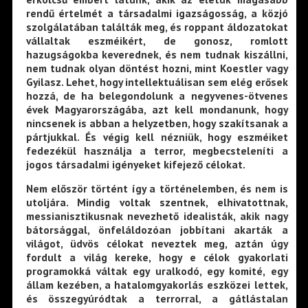
rendű értelmét a társadalmi igazságosság, a közjó
szolgálatában találták meg, és roppant áldozatokat
vállaltak eszméikért, de gonosz, romlott
hazugságokba keverednek, és nem tudnak kiszállni,
nem tudnak olyan döntést hozni, mint Koestler vagy
Gyilasz. Lehet, hogy intellektuálisan sem elég erősek
hozzá, de ha belegondolunk a negyvenes-ötvenes
évek Magyarországába, azt kell mondanunk, hogy
nincsenek is abban a helyzetben, hogy szakítsanak a
pártjukkal. És végig kell nézniük, hogy eszméiket
fedezékül használja a terror, megbecsteleníti a
jogos társadalmi igényeket kifejező célokat.
Nem először történt így a történelemben, és nem is
utoljára. Mindig voltak szentnek, elhivatottnak,
messianisztikusnak nevezhető idealisták, akik nagy
bátorsággal, önfeláldozóan jobbítani akarták a
világot, üdvös célokat neveztek meg, aztán úgy
fordult a világ kereke, hogy e célok gyakorlati
programokká váltak egy uralkodó, egy komité, egy
állam kezében, a hatalomgyakorlás eszközei lettek,
és összegyúródtak a terrorral, a gátlástalan