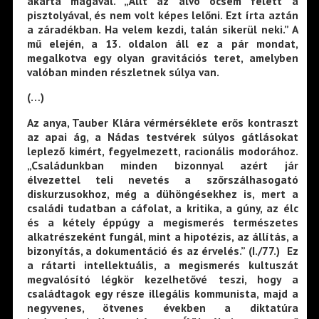
akarta magával. „Állt az alvó öcsém felett a
pisztolyával, és nem volt képes lelőni. Ezt írta aztán
a záradékban. Ha velem kezdi, talán sikerül neki.” A
mű elején, a 13. oldalon áll ez a pár mondat,
megalkotva egy olyan gravitációs teret, amelyben
valóban minden részletnek súlya van.
(…)
Az anya, Tauber Klára vérmérséklete erős kontraszt
az apai ág, a Nádas testvérek súlyos gátlásokat
leplező kimért, fegyelmezett, racionális modorához.
„Családunkban minden bizonnyal azért jár
élvezettel teli nevetés a szőrszálhasogató
diskurzusokhoz, még a dühöngésekhez is, mert a
családi tudatban a cáfolat, a kritika, a gúny, az élc
és a kétely éppúgy a megismerés természetes
alkatrészeként fungál, mint a hipotézis, az állítás, a
bizonyítás, a dokumentáció és az érvelés.” (I./77.) Ez
a rátarti intellektuális, a megismerés kultuszát
megvalósító légkör kezelhetővé teszi, hogy a
családtagok egy része illegális kommunista, majd a
negyvenes, ötvenes években a diktatúra