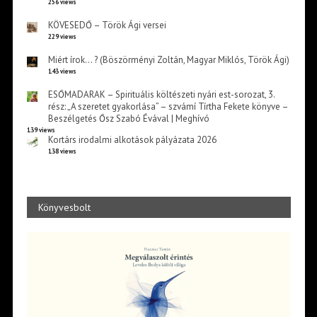
256 views
KÖVESEDŐ – Török Ági versei
229 views
Miért írok… ? (Böszörményi Zoltán, Magyar Miklós, Török Ági)
143 views
ESŐMADARAK – Spirituális költészeti nyári est-sorozat, 3.
rész: „A szeretet gyakorlása” – szvámí Tírtha Fekete könyve –
Beszélgetés Ősz Szabó Évával | Meghívó
139 views
Kortárs irodalmi alkotások pályázata 2026
138 views
Könyvesbolt