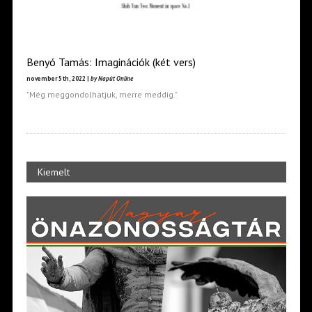
Benyó Tamás: Imaginációk (két vers)
november 5th, 2022 |
by Napút Online
"Még meggondolhatjuk, merre meddig."
Kiemelt