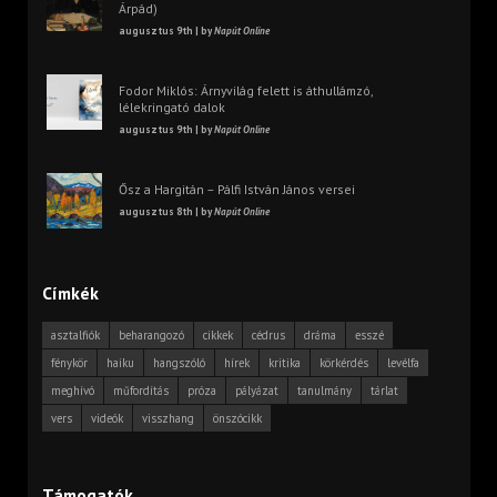
Árpád)
augusztus 9th | by
Napút Online
Fodor Miklós: Árnyvilág felett is áthullámzó,
lélekringató dalok
augusztus 9th | by
Napút Online
Ősz a Hargitán – Pálfi István János versei
augusztus 8th | by
Napút Online
Címkék
asztalfiók
beharangozó
cikkek
cédrus
dráma
esszé
fénykör
haiku
hangszóló
hírek
kritika
körkérdés
levélfa
meghívó
műfordítás
próza
pályázat
tanulmány
tárlat
vers
videók
visszhang
önszócikk
Támogatók