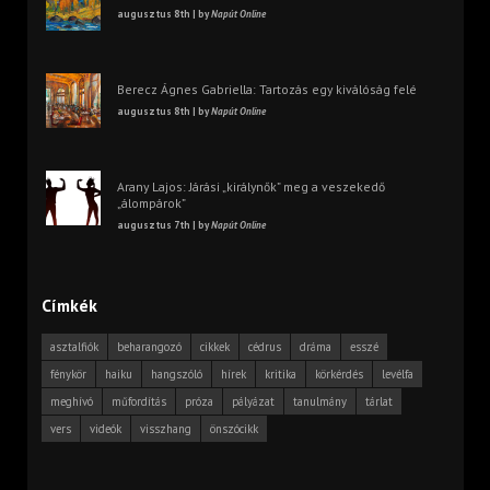
augusztus 8th | by
Napút Online
Berecz Ágnes Gabriella: Tartozás egy kiválóság felé
augusztus 8th | by
Napút Online
Arany Lajos: Járási „királynők” meg a veszekedő
„álompárok”
augusztus 7th | by
Napút Online
Címkék
asztalfiók
beharangozó
cikkek
cédrus
dráma
esszé
fénykör
haiku
hangszóló
hírek
kritika
körkérdés
levélfa
meghívó
műfordítás
próza
pályázat
tanulmány
tárlat
vers
videók
visszhang
önszócikk