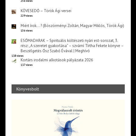
256 views
KÖVESEDŐ – Török Ági versei
229 views
Miért írok… ? (Böszörményi Zoltán, Magyar Miklós, Török Ági)
156 views
ESŐMADARAK – Spirituális költészeti nyári est-sorozat, 3.
rész: „A szeretet gyakorlása” – szvámí Tírtha Fekete könyve –
Beszélgetés Ősz Szabó Évával | Meghívó
138 views
Kortárs irodalmi alkotások pályázata 2026
137 views
Könyvesbolt