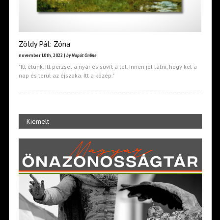
Zöldy Pál: Zóna
november 10th, 2022 |
by Napút Online
"Itt élünk. Itt perzsel a nyár és süvít a tél. Innen jól látni, hogy kel a
nap és terül az éjszaka. Itt a közép."
Kiemelt