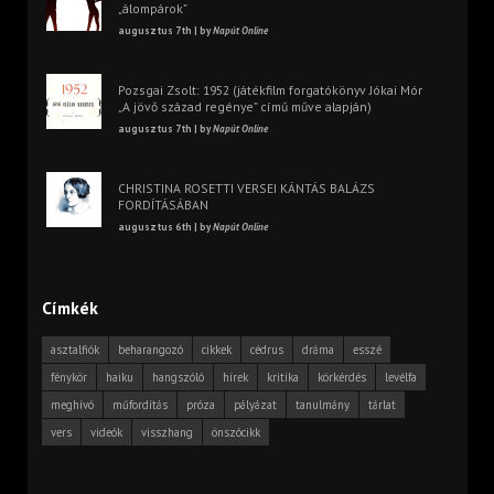
„álompárok”
augusztus 7th | by
Napút Online
Pozsgai Zsolt: 1952 (játékfilm forgatókönyv Jókai Mór
„A jövő század regénye” című műve alapján)
augusztus 7th | by
Napút Online
CHRISTINA ROSETTI VERSEI KÁNTÁS BALÁZS
FORDÍTÁSÁBAN
augusztus 6th | by
Napút Online
Címkék
asztalfiók
beharangozó
cikkek
cédrus
dráma
esszé
fénykör
haiku
hangszóló
hírek
kritika
körkérdés
levélfa
meghívó
műfordítás
próza
pályázat
tanulmány
tárlat
vers
videók
visszhang
önszócikk