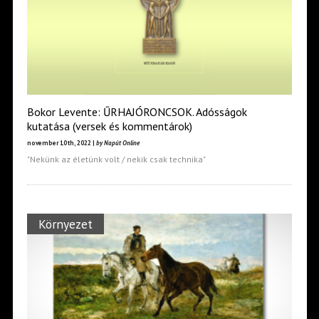
Bokor Levente: ŰRHAJÓRONCSOK. Adósságok
kutatása (versek és kommentárok)
november 10th, 2022 |
by Napút Online
"Nekünk az életünk volt / nekik csak technika"
Környezet