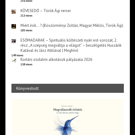
256 views
KÖVESEDŐ – Török Ági versei
213 views
Miért írok… ? (Böszörményi Zoltán, Magyar Miklós, Török Ági)
183 views
ESŐMADARAK – Spirituális költészeti nyári est-sorozat, 2.
rész: „A szépség megváltja a világot” – beszélgetés Huszárik
Katával és Jász Attilával | Meghívó
149 views
Kortárs irodalmi alkotások pályázata 2026
138 views
Könyvesbolt